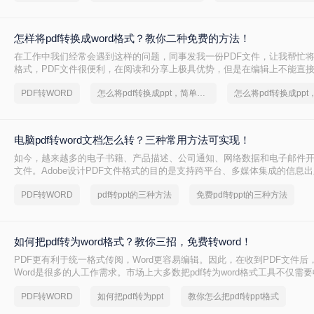
怎样将pdf转换成word格式？教你二种免费的方法！
在工作中我们经常会遇到这样的问题，同事发我一份PDF文件，让我帮忙将pd
格式，PDF文件很便利，在阅读和分享上极具优势，但是在编辑上不能直
还得转换成word文档，那么问题来了，怎样将pdf转换成word格式？这类
PDF转WORD
怎么将pdf转换成ppt，简单方法教你一招
富的人自然不在话下，但对于职场新手来说，就让人很头疼了，学会这个将pd
格式方法，再也不用担心不会转格式！下面就一起来了解一下吧。
电脑pdf转word文档怎么转？三种常用方法可实现！
如今，越来越多的电子书籍、产品描述、公司通知、网络数据和电子邮件开
文件。Adobe设计PDF文件格式的目的是支持跨平台、多媒体集成的信息
是对网络信息发布的支持。为了实现这一目标，PDF具有许多其他电子文
PDF转WORD
pdf转ppt的三种方法
免费pdf转ppt的三种方法
优势。但是PDF却不能直接编辑，因此需要pdf转word，那么电脑pdf转wo
下面就来看看吧。
如何把pdf转为word格式？教你三招，免费转word！
PDF更有利于统一格式传阅，Word更容易编辑。因此，在收到PDF文件后
Word是很多的人工作需求。市场上大多数把pdf转为word格式工具不仅需
质量也不好。今天，小编将与您分享两个免费有用的pdf转word方法，转换
PDF转WORD
如何把pdf转为ppt
教你怎么把pdf转ppt格式