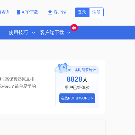
登录
注册
PI咨询
APP下载
客户端
使用技巧
客户端下载
实时引擎统计
8828
人
:1高保真还原且排
成word？简单易学的
用户已经体验
在线PDF转WORD >