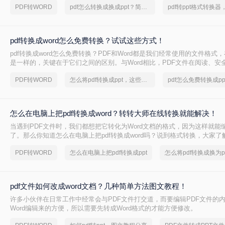
PDF转WORD
pdf怎么转换成换成ppt？简单易学的方法
pdf转换成word怎么免费转换？试试这些方式！
pdf转换成word怎么免费转换？PDF和Word都是我们经常使用的文件格式
是一样的，关键在于它们之间的区别。与Word相比，PDF文件在阅读、安
面都优于Word,Word文件具有比PDF更强的编辑能力。在处理这两种文件
PDF转WORD
怎么将pdf转换成ppt，这些方法可以帮到你
pdf怎么免费转换成pp
自己的实际需求互转使用。那你知道如何pdf转word吗？现在我们来学习一下P
方法。
怎么在电脑上把pdf转换成word？转转大师在线转换就能解决！
当遇到PDF文件时，我们都想把它转化为Word文档的格式，因为这样就能编
了。那么你知道怎么在电脑上把pdf转换成word吗？说到格式转换，大家
今天我们就来看看是怎么将pdf转word的，下次遇到这种问题就不用担心了
PDF转WORD
怎么在电脑上把pdf转换成ppt
pdf文件如何改成word文档？几种简单方法图文教程！
许多小伙伴在日常工作中经常会与PDF文件打交道，而要编辑PDF文件的
Word编辑来的方便，所以需要先转成Word格式的才能方便修改。