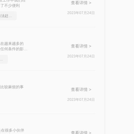
，在工作中我们经
查看详情 >
供了不少便利
2023年07月24日
pdf格式转ppt，这个方法赶紧学起来
现在越来越多的
查看详情 >
到任何条件的影
改。如果需要修改
2023年07月24日
大小pdf转ppt，建议收藏
电脑如何pdf转
。
件比较麻烦的事
查看详情 >
2023年07月24日
使是在很多小伙伴
查看详情 >