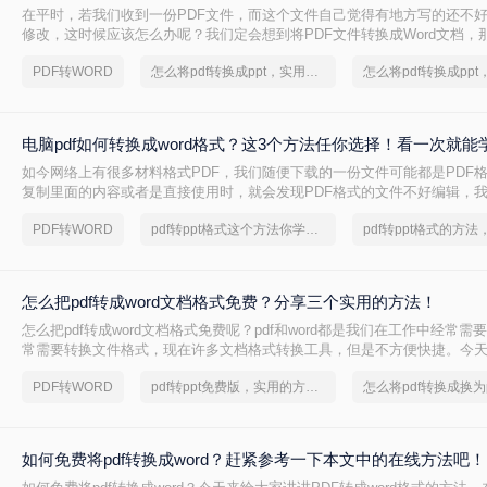
在平时，若我们收到一份PDF文件，而这个文件自己觉得有地方写的还不
修改，这时候应该怎么办呢？我们定会想到将PDF文件转换成Word文档，那
换成word呢？让我手把手来教你。
PDF转WORD
怎么将pdf转换成ppt，实用方法不要错过
电脑pdf如何转换成word格式？这3个方法任你选择！看一次就能
如今网络上有很多材料格式PDF，我们随便下载的一份文件可能都是PDF
复制里面的内容或者是直接使用时，就会发现PDF格式的文件不好编辑，
将pdf转换成word格式，那么电脑pdf如何转换成word格式呢？今日小编
PDF转WORD
pdf转ppt格式这个方法你学会了吗？
多人好奇的问题。
怎么把pdf转成word文档格式免费？分享三个实用的方法！
怎么把pdf转成word文档格式免费呢？pdf和word都是我们在工作中经常
常需要转换文件格式，现在许多文档格式转换工具，但是不方便快捷。今
个pdf转word的方法。一起来看看吧~
PDF转WORD
pdf转ppt免费版，实用的方法来了
如何免费将pdf转换成word？赶紧参考一下本文中的在线方法吧！