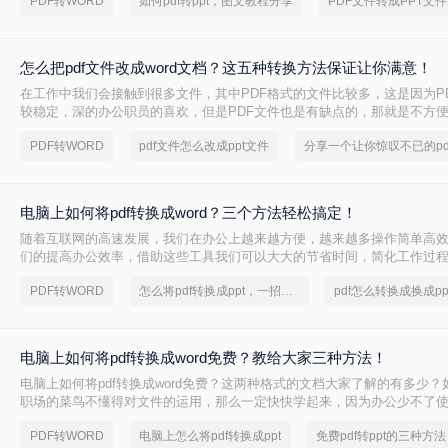
PDF转WORD
如何pdf转ppt，图文教程分享
怎么把pdf文件改成word文档？这五种转换方法保证让你满意！
在工作中我们会接触到很多文件，其中PDF格式的文件比较多，这是因为P
较稳定，深的办公职员的喜欢，但是PDF文件也是有缺点的，那就是不方便
不像word、excel、TXT这些文件，打开就能直接编辑，当我们想要编辑P
PDF转WORD
pdf文件怎么改成ppt文件
PDF编辑器来打开，而且还要开会员才能使用，所以很多人都会将pdf文件改
这样就不用那么麻烦去编辑了，那么你知道怎么把pdf文件改成word文档
家讲讲pdf转word的方法吧。
电脑上如何将pdf转换成word？三个方法轻松搞定！
随着互联网的高速发展，我们在办公上越来越方便，越来越多操作简单高
们的提高办公效率，借助这些工具我们可以大大的节省时间，简化工作过
的方便，像PDF和Word都是我们经常会用到的文档，当我们需要将两种文
PDF转WORD
怎么将pdf转换成ppt，一招就能轻松搞定
那么电脑上如何将pdf转换成word呢，下面就来给大家讲讲pdf转换成word
电脑上如何将pdf转换成word免费？教给大家三种方法！
电脑上如何将pdf转换成word免费？这两种格式的文档大家了解的有多少
职场的菜鸟不懂得对文件的运用，那么一定快快学起来，因为办公少不了
档，同时也需要格式转换，比如说将pdf转换成word，那么你知道什么有效又
PDF转WORD
电脑上怎么将pdf转换成ppt
免费pdf转ppt的三种方法
转word方法吗？不知道的朋友可以往下看。