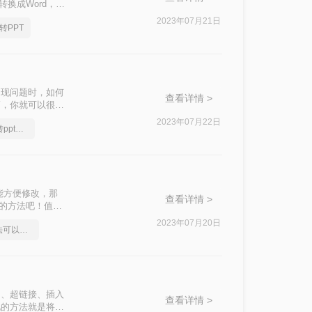
换成Word，那
2023年07月21日
转PPT
出现问题时，如何
查看详情 >
巧，你就可以很容
于编辑文档中的内
2023年07月22日
简单又好用的pdf格式转ppt方法，一般人我都不告诉他
尝试遵循以下内
能方便修改，那
查看详情 >
d的方法吧！值得
2023年07月20日
pdf能转ppt，这些方法可以帮到你
印、超链接、插入
查看详情 >
见的方法就是将其