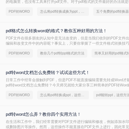
的电脑里，也没有工具来打开pdf文件。对于pdf格式的文件最好的办法就是转
么pdf转word怎么转换呢？今天，小编就给大家带来pdf转word的操作方法。
PDF转WORD
怎么将pdf转换成换为ppt，分享一种简单的方法
五个免费的pdf转换器
pdf格式怎么转换word的格式？教你五种好用的方法！
PDF文件在很多朋友的认知中是无法改变的，但是当我们收到的PDF文件
编辑和改变文件中的内容呢？事实上，只要你掌握了一些文件格式转换技
易地解决PDF难以编辑的问题。例如，将pdf格式转换word的格式，以便
PDF转WORD
教你几个pdf转ppt格式的方法
容。你现在知道pdf格式怎么转换word的格式吗？不清楚的合作伙伴可以
容。我相信你很快就能学会pdf转word的方法。
pdf转word文档怎么免费转？试试这些方式！
日常工作中经常会接触到PDF，但是PDF不能直接编辑需要先转成Word才
pdf转word文档怎么免费转？今天师兄就给大家分享三种简单的PDF转Wor
收藏！
PDF转WORD
怎么将pdf转换成ppt，这些方法可以帮到你
pdf转word怎么弄？教你四个实用方法！
在生活和工作中，我们经常需要对PDF文件进行编辑和修改，例如添加水
或删除图片等操作。然而，这些操作不能直接在PDF文件上进行，因此常