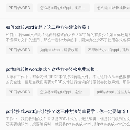
转换为Word文件进行编辑。如果你不知道pdf转word怎么弄，别担心，下
PDF转WORD
怎么将pdf转换成ppt，实用方法不要错过
种超实用的方法!
如何pdf转word文档？这二种方法建议收藏！
如何pdf转word文档呢？这两种格式的文档大家了解的有多少？如果你还
不懂得对文件的运用，那么一定快快学起来，因为办公少不了使用各式各
需要格式转换，比如说pdf转word文档，那么你知道什么有效又快速的pdf转
PDF转WORD
如何pdf转ppt，建议收藏
不限制
吗？不知道的朋友可以往下看。
pdf如何转换word格式？这些方法轻松免费转换！
大家在工作中，都会习惯用PDF来保持和传输文件。不过这种方法虽然很
的安全性，但是当我们需要对PDF文件进行编辑的时候就会比较麻烦。那你们
何转换word格式吗？别急，下面小编就来告诉你们pdf转word，你们快来看
PDF转WORD
怎么将pdf转换成ppt，这些方法可以帮到你
pdf转换成word怎么转换？这三种方法简单易学，你一定要知道！
工作中，我们收到的文件常常是PDF格式的，无法编辑，但是我们收到的
还需要编辑外，想要编辑时，就要将pdf转换成word，那pdf转换成word
就来给大家讲讲pdf转换成word方法，教会你快速转换。