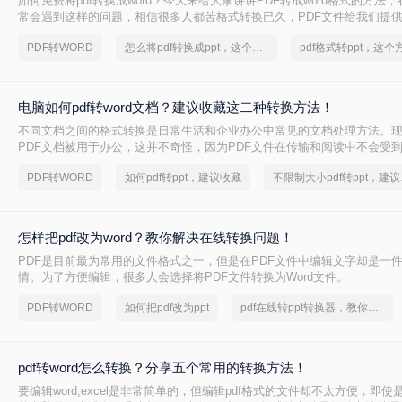
如何免费将pdf转换成word？今天来给大家讲讲PDF转成word格式的方法
常会遇到这样的问题，相信很多人都苦格式转换已久，PDF文件给我们提
PDF转WORD
怎么将pdf转换成ppt，这个方法赶紧学起来
电脑如何pdf转word文档？建议收藏这二种转换方法！
不同文档之间的格式转换是日常生活和企业办公中常见的文档处理方法。
PDF文档被用于办公，这并不奇怪，因为PDF文件在传输和阅读中不会受
响，所以很多人喜欢以PDF格式发送文件。但这种格式只能阅读，不能修
PDF转WORD
如何pdf转ppt，建议收藏
不限制
这些PDF文件，我们应该如何操作？将PDF文件转换为Word文档格式。那么
word文档呢？今天，让我们与大家分享pdf转word的方法。让我们一起学习
怎样把pdf改为word？教你解决在线转换问题！
PDF是目前最为常用的文件格式之一，但是在PDF文件中编辑文字却是一
情。为了方便编辑，很多人会选择将PDF文件转换为Word文件。
PDF转WORD
如何把pdf改为ppt
pdf在线转ppt转换器，教你一招搞定
pdf转word怎么转换？分享五个常用的转换方法！
要编辑word,excel是非常简单的，但编辑pdf格式的文件却不太方便，即