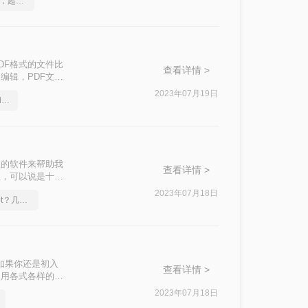
PDF文件转成PPT文件，超高效图文教程推荐
DF格式的文件比
查看详情 >
编辑，PDF文件
DF文件时就要用
2023年07月19日
分享一个让你惊叹不已的pdf格式转ppt方法
成word文档，
吗？下面就来给大
效的软件来帮助我
查看详情 >
程，可以说是十分
档进行转换时，
2023年07月18日
pdf怎么转换成换成ppt？几招轻松搞定
方法吧。
？如果你还是初入
查看详情 >
使用各式各样的文
快速的免费pdf
2023年07月18日