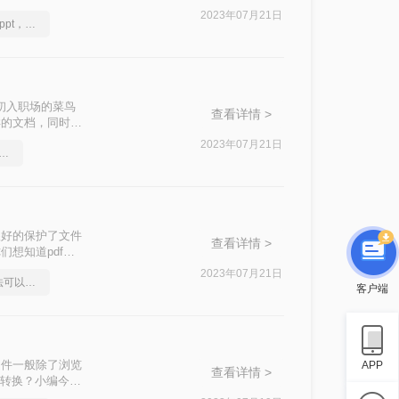
面我给大家介绍几
2023年07月21日
怎么将pdf转换成换为ppt，实用的方法来了
是初入职场的菜鸟
查看详情 >
样的文档，同时也
word方法方法
2023年07月21日
大小pdf转ppt，建议收藏
很好的保护了文件
查看详情 >
想知道pdf如
看吧！
2023年07月21日
pdf能转ppt，这些方法可以帮到你
客户端
文件一般除了浏览
APP
查看详情 >
怎么转换？小编今天