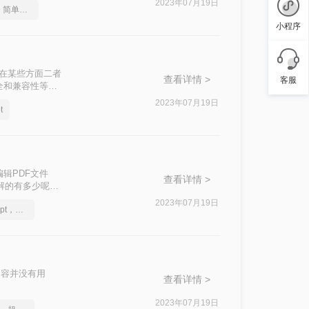
2023年07月19日
pdf转ppt格式转换器，简单易学的方法
小程序
，在某些方面二者
查看详情 >
客服
全和兼容性等方
格式时，可以根据
2023年07月19日
t
DF转Word的
辑PDF文件
查看详情 >
了解的有多少呢？
。
2023年07月19日
怎么将pdf转换成换为ppt，转换成转换成大师帮你解决
内容并没有用
查看详情 >
2023年07月19日