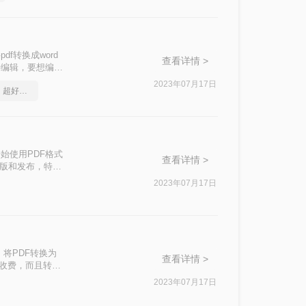
f转换成word
查看详情 >
接编辑，要想编辑
操作对工作经验丰
2023年07月17日
怎么将pdf转换成ppt，超好用的方法
f转换成word
始使用PDF格式
查看详情 >
出版和发布，特别
件格式无法比拟的
2023年07月17日
rd文档怎么转呢？
，将PDF转换为
查看详情 >
要收费，而且转换
效率特别高哦~
2023年07月17日