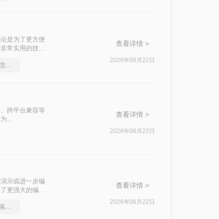
无论是为了更方便
查看详情 >
项非常实用的技
法，帮助您根据自
2026年06月22日
pdf转word文档保留格式怎么操作
式稳定、跨平台兼容等
查看详情 >
换为
换可能不如其他格式
2026年06月22日
文将详细介绍怎么
行演示或进一步编
查看详情 >
供了更强大的编辑
为PPT的方法，
2026年06月22日
如何将pdf转换为word，实用的方法来了