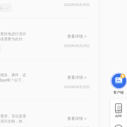
2026年06月30日
这2个PDF转Word的方法，高效率转换，排版不乱码！
便更好地进行演示
查看详情 >
意或需要为此付
的方法，帮助用户
2026年06月26日
合报告、课件，还
查看详情 >
ppt呢？以下是
2026年06月26日
客户端
频需求。无论是需
APP
查看详情 >
为演示文稿，快速
T呢？