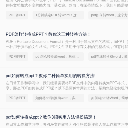
在现代办公和学习环境中，PDF（Portable Document Format）因其
保持文档格式不变的能力而广受欢迎。然而，在某些情况下，我们可能需要
内容转换成PPT（PowerPoint Presentation）格式，以便进行演示或进一
PDF转PPT
1分钟搞定PDF转Word！这2个方法，一定要收好！
文件如何转ppt格式呢？本文将详细介绍几种将PDF文件转换为PPT格式
您轻松应对这一需求。
PDF怎样转换成PPT？教你这三种转换方法！
PDF（Portable Document Format）是一种用于显示文档的格式，而PPT（P
一种用于演示的文件格式。PDF文件常用于保存文档的完整格式，但有时我
件转换为PPT格式以便于制作演示文稿。那么PDF怎样转换成PPT呢？在
PDF转PPT
pdf怎么转换成word，教你一个方法
绍三种方法，以帮助您将PDF文件转换为PPT文件。
pdf如何转成ppt？教你二种简单实用的转换方法!
在日常工作和学习中，我们经常需要将PDF文件中的内容转换为PPT格式
享。那么PDF如何转成PPT呢？以下是两种常用的方法，帮助您轻松实现PD
换。
PDF转PPT
如何将pdf转换为word，实用的方法来了
pdf如何转换成ppt？教你3招实用方法轻松搞定！
在日常工作和学习中，将PDF文件转换为PPT格式是许多人在工作和学习