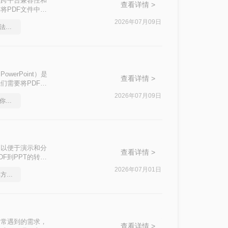
出色的跨平台兼容性和
查看详情 >
将PDF文件中的
步编辑。那么pdf
2026年07月09日
pdf如何转word，这个方法简单又方便
的有效方法，帮助
owerPoint）是
查看详情 >
们需要将PDF文
本文中，我们将介
2026年07月09日
pdf在线转换成word，教你一个方法
，以便于演示和分
查看详情 >
F到PPT的转
2026年07月01日
如何将pdf转Word，简单方法教你一招
中常遇到的需求，
查看详情 >