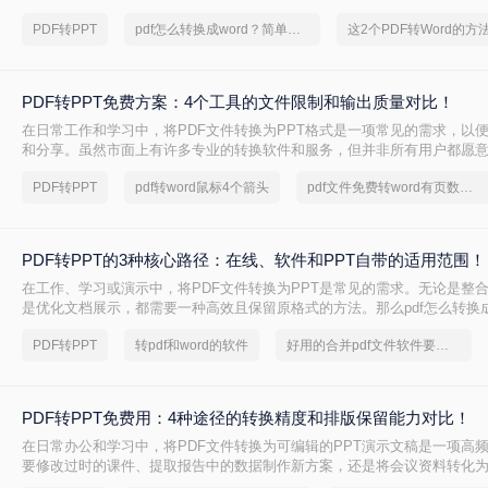
换。
PDF转PPT
pdf怎么转换成word？简单高效的恢复方法
PDF转PPT免费方案：4个工具的文件限制和输出质量对比！
在日常工作和学习中，将PDF文件转换为PPT格式是一项常见的需求，以
和分享。虽然市面上有许多专业的转换软件和服务，但并非所有用户都愿
费。那么pdf如何免费转换ppt呢？以下将介绍四种免费将PDF转换为PPT
PDF转PPT
pdf转word鼠标4个箭头
pdf文件免费转word有页数限制
轻松实现格式转换。
PDF转PPT的3种核心路径：在线、软件和PPT自带的适用范围！
在工作、学习或演示中，将PDF文件转换为PPT是常见的需求。无论是整
是优化文档展示，都需要一种高效且保留原格式的方法。那么pdf怎么转换成
几种常用方法的详细解析，帮助你快速上手。
PDF转PPT
转pdf和word的软件
好用的合并pdf文件软件要和好朋友分享
PDF转PPT免费用：4种途径的转换精度和排版保留能力对比！
在日常办公和学习中，将PDF文件转换为可编辑的PPT演示文稿是一项高
要修改过时的课件、提取报告中的数据制作新方案，还是将会议资料转化
且免费地完成格式转换都能极大提升工作效率。那么如何免费把pdf转成PP