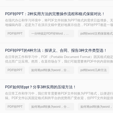
PDF转PPT：2种实用方法的完整操作流程和格式保留对比！
在现代办公和学习环境中，将PDF文件转换为PPT格式的需求日益增多。
地编辑内容，还是为了在演示文稿中更好地展示信息，PDF转PPT都是一
能。那么如何把PDF转换成PPT呢？本文将介绍两种高效的PDF转PPT方
PDF转PPT
一分钟搞定PDF转Word，这2种简单方法，任意选择
己的需求选择最合适的方式。
PDF转PPT的4种方法：按讲义、合同、报告3种文件类型选！
在日常的工作和学习中，PDF（Portable Document Format）因其格
优点而广泛应用。然而，在某些场合下，我们可能需要将PDF中的内容转
PPT（PowerPoint）格式，以便进行演示或编辑。虽然PDF到PPT的转
PDF转PPT
如何将pdf转换为word，分享一种简单的方法
pdf转word几种方法
转换那样直接，但通过一些方法和工具，我们仍然可以实现这一目的。本
把pdf转换成ppt的几种方法，以及相关的实用技巧。
PDF如何转ppt？分享3种实用的压缩方法！
在日常工作和学习中，我们常常需要将PDF文件转换为PPT格式，以便进
辑。PDF文件以其固定格式和跨平台的优势而广受欢迎，但PPT文件则提
功能和动态展示效果。那么PDF如何转PPT呢？本文将介绍三种将PDF转换
PDF转PPT
如何将pdf转换为word，分享一种简单的方法
帮助您轻松完成这一任务。