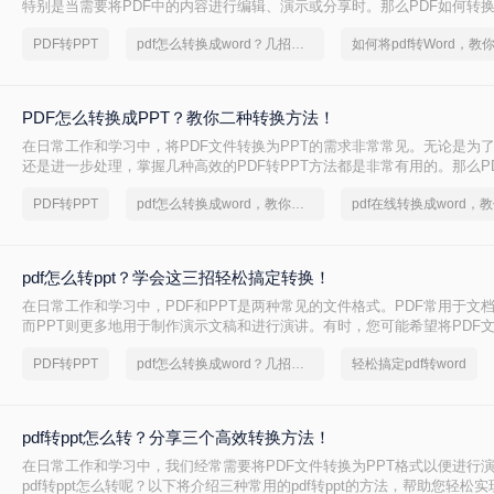
特别是当需要将PDF中的内容进行编辑、演示或分享时。那么PDF如何转换
将介绍三种常用的PDF转PPT的方法。
PDF转PPT
pdf怎么转换成word？几招轻松搞定
PDF怎么转换成PPT？教你二种转换方法！
在日常工作和学习中，将PDF文件转换为PPT的需求非常常见。无论是为
还是进一步处理，掌握几种高效的PDF转PPT方法都是非常有用的。那么P
PPT呢？本文将详细介绍两种常见的PDF转PPT方法，帮助用户轻松完成
PDF转PPT
pdf怎么转换成word，教你一个方法
pdf怎么转ppt？学会这三招轻松搞定转换！
在日常工作和学习中，PDF和PPT是两种常见的文件格式。PDF常用于文
而PPT则更多地用于制作演示文稿和进行演讲。有时，您可能希望将PDF文
式，以便进行编辑、修改或展示。那么pdf怎么转ppt呢？本文将介绍三种将P
PDF转PPT
pdf怎么转换成word？几招轻松搞定
轻松搞定pdf转word
的方法：使用专业的PDF转PPT软件、利用在线转换工具，以及手动复制
pdf转ppt怎么转？分享三个高效转换方法！
在日常工作和学习中，我们经常需要将PDF文件转换为PPT格式以便进行
pdf转ppt怎么转呢？以下将介绍三种常用的pdf转ppt的方法，帮助您轻松