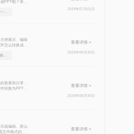
成PPT呢？本文
2026年07月01日
如何将pdf转Word，教你一招搞定
了方便展示、编辑
查看详情 >
DF怎么转换成
文件格式转换。
2026年06月30日
pdf在线转换成word，教你一个方法
档的查看和分享，
查看详情 >
件转换为PPT格
DF转换为PPT
2026年06月30日
粘贴内容。
演示或编辑。那么
查看详情 >
实现文件格式的转