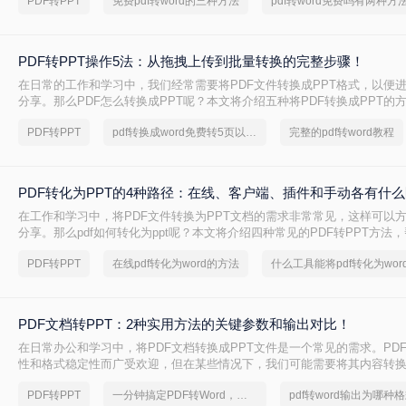
PDF转PPT
免费pdf转word的三种方法
pdf转word免费吗有两种方
PDF转PPT操作5法：从拖拽上传到批量转换的完整步骤！
在日常的工作和学习中，我们经常需要将PDF文件转换成PPT格式，以便
分享。那么PDF怎么转换成PPT呢？本文将介绍五种将PDF转换成PPT的
PDF转PPT
pdf转换成word免费转5页以上的
完整的pdf转word教程
PDF转化为PPT的4种路径：在线、客户端、插件和手动各有什
在工作和学习中，将PDF文件转换为PPT文档的需求非常常见，这样可以
分享。那么pdf如何转化为ppt呢？本文将介绍四种常见的PDF转PPT方法
需求选择最合适的方式。
PDF转PPT
在线pdf转化为word的方法
什么工具能将pdf转化为wor
PDF文档转PPT：2种实用方法的关键参数和输出对比！
在日常办公和学习中，将PDF文档转换成PPT文件是一个常见的需求。PD
性和格式稳定性而广受欢迎，但在某些情况下，我们可能需要将其内容转换
便进行演示、分享或编辑。那么pdf文档如何转化成ppt呢？本文将介绍两种
PDF转PPT
一分钟搞定PDF转Word，这2种简单方法，任意选择
pdf转word输出为哪种
成PPT的实用方法。