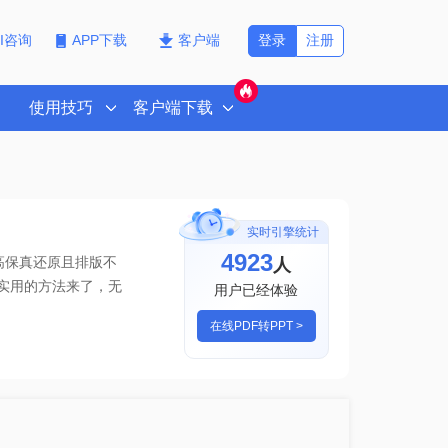
登录
注册
PI咨询
APP下载
客户端
使用技巧
客户端下载
实时引擎统计
4923
人
高保真还原且排版不
版，实用的方法来了
，无
用户已经体验
在线PDF转PPT >