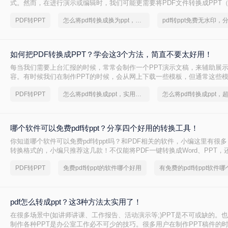
式。然而，在进行演示或编辑时，我们可能更需要将PDF文件转换成PPT（Pow
式。本文将为您详细介绍如何将pdf转换成ppt的方法，帮助您在工作和学
PDF转PPT
怎么将pdf转换成换为ppt，分享一种简单的方法
文件。
如何把PDF转换成PPT？学会这3个方法，简直不要太好用！
每当我们需要上台汇报的时候，常常会制作一个PPT演示文稿，来辅助展
容。有时候我们在制作PPT的时候，会从网上下载一些模板，但通常这些模
式，所以我们需要先将PDF转换成PPT才能进行编辑。那你们知道如何把PD
PDF转PPT
怎么将pdf转换成ppt，实用方法不要错过
吗？有需要将PDF转换成PPT的小伙伴，接下来就给你们分享几个人不错
哪个软件可以免费pdf转ppt？分享四个好用的转换工具！
你知道哪个软件可以免费pdf转ppt吗？和PDF相关的软件，小编这里有很
转换格式的，小编只推荐这几款！不仅能将PDF一键转换成Word、PPT，
版和原文相同，图片画质依旧清晰！
PDF转PPT
免费pdf转ppt的软件哪个好用
pdf怎么转成ppt？这3种方法太实用了！
在很多场景中(如讲师讲课、工作报告、活动演示等;)PPT是不可或缺的。
制作各种PPT是办公室工作必不可少的技巧。很多用户在制作PPT稿件的