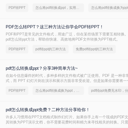
好的操作，需要使用PDF数据中的一些内容，但是如果不能直接复制，就要
PDF转PPT
怎么将pdf转换成ppt，实用方法不要错过
PPT。那么，pdf怎么转成ppt呢？接下来分享三种文件格式转换方案。让
PDF怎么转PPT？这三种方法让你学会PDF转PPT！
PDF和PPT是常见的文件格式，用途广泛，但在某些场景下需要互相转换
pdf怎么转ppt方法，帮助你快速、高效地将PDF文件转换为PPT格式。
PDF转PPT
pdf转ppt的三种方法
免费pdf转ppt的三种方法
pdf怎么转换成ppt？分享3种简单方法~
在如今信息爆炸的时代，多种多样的文件格式被广泛使用。PDF 是一种非
式，而 PPT 幻灯片则在演示和展示方面非常受欢迎。但是如果你需要将一个
换为 PPT 幻灯片格式，那么pdf怎么转换成ppt呢？本文将为你详细介绍
PDF转PPT
怎么将pdf转换成换为ppt，分享一种简单的方法
pdf怎么转换成ppt免费？二种方法分享给你！
许多人习惯用在PPT文档格式制作幻灯片。如果你手上有一个现成的PDF
其转换为PPT演示文档，你不需要花费时间和精力来寻找相关的转换。只
作。就可以轻松的将pdf怎么转换成ppt免费，pdf转换成ppt文件具体要怎