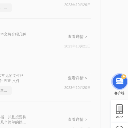
把PDF转换成
2023年10月29日
怎么将pdf转换成换为ppt，实用的方法来了
我们来看看。
。本文将介绍几种
查看详情 >
2023年10月21日
常常见的文件格
查看详情 >
 PDF 文件转
几种有效的方法。
2023年10月20日
pdf转ppt免费无水印，分享一种简单的方法
客户端
文档，并且想要将
APP
查看详情 >
需几个简单的操
么做呢？下面就来