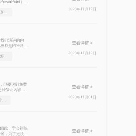
erPoint）格
习中高效利用这些
2023年11月12日
pdf转ppt免费无水印，分享一种简单的方法
示我们演讲的内
查看详情 >
板都是PDF格
F转换成PPT
2023年11月12日
怎么将pdf转换成ppt，超好用的方法
的方法。
多，但要说到免费
查看详情 >
还能保证内容排
2023年11月01日
有免费的pdf转ppt软件哪个好用
也因此，学会熟练
查看详情 >
时候，为了更快更