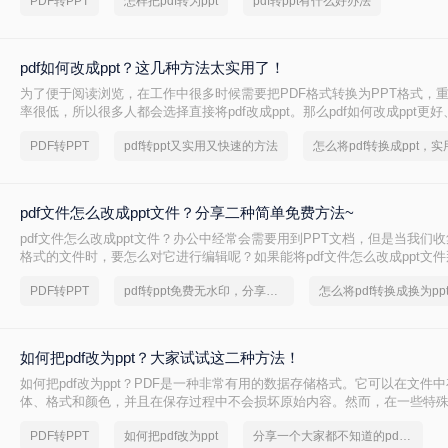
PDF转PPT
怎样把pdf转为ppt
pdf转ppt有什么好办法
图文教程。
pdf如何改成ppt？这几种方法太实用了！
为了便于阅读浏览，在工作中很多时候需要把PDF格式转换为PPT格式，重
率很低，所以很多人都会选择直接将pdf改成ppt。那么pdf如何改成ppt更
和大家分享一些可以直接把PDF转化为PPT文档的好方法。一起来看看吧
PDF转PPT
pdf转ppt又实用又快速的方法
pdf文件怎么改成ppt文件？分享二种简单免费方法~
pdf文件怎么改成ppt文件？办公中经常会需要用到PPT文档，但是当我们收
格式的文件时，要怎么对它进行编辑呢？如果能将pdf文件怎么改成ppt文
的了，我们可以实现pdf转ppt吗？当然是可以的，下面就来教你一招，看
PDF转PPT
pdf转ppt免费无水印，分享一种简单的方法
吧。
如何把pdf改为ppt？大家试试这二种方法！
如何把pdf改为ppt？PDF是一种非常有用的数据存储格式。它可以在文件
体、格式和颜色，并且在保存过程中不会损坏原始内容。然而，在一些特殊
转换为PPT，但由于找不到合适的方法，我们感到苦恼。那么，将PDF转换
PDF转PPT
如何把pdf改为ppt
分享一个大家都不知道的pdf转ppt格式方法
什么?接下来分享一些容易学习的方法。让我们看看。