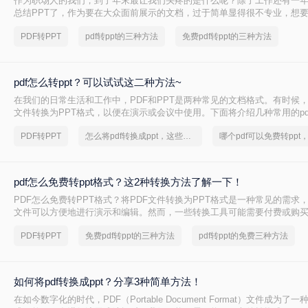
作为职场人的我们，到了年末最让我们头疼的是什么呢？除了工作还有一
总结PPT了，作为要在大众面前展示的文档，过于简单显得很不专业，想
得浪费很多时间和精历时，想要快速完美的完成PPT的制作，大家第一个
PDF转PPT
pdf转ppt的三种方法
免费pdf转ppt的三种方法
模板套用啦，但是现在从网络上下载的PPT文档，多数都是PDF格式，只
难搞，下面和大家分享两个超省时间的pdf怎么转ppt方法，拯救大家的脑细
pdf怎么转ppt？可以试试这二种方法~
在我们的日常生活和工作中，PDF和PPT是两种常见的文档格式。有时候，
文件转换为PPT格式，以便在演示或会议中使用。下面将介绍几种常用的pdf
法。
PDF转PPT
怎么将pdf转换成ppt，这些方法可以帮到你
pdf怎么免费转ppt格式？这2种转换方法了解一下！
PDF怎么免费转PPT格式？将PDF文件转换为PPT格式是一种常见的需求，
文件可以方便地进行演示和编辑。然而，一些转换工具可能需要付费或购
一些用户来说可能不切实际。本文将介绍几种免费将PDF文件转换为PPT
PDF转PPT
免费pdf转ppt的三种方法
pdf转ppt的免费三种方法
您实现这一目标。
如何将pdf转换成ppt？分享3种简单方法！
在如今数字化的时代，PDF（Portable Document Format）文件成为