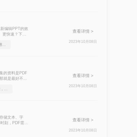
新编辑PPT的效
查看详情 >
好、更快速？下面
。
2023年10月08日
怎么将pdf转换成ppt，实用方法不要错过
集的资料是PDF
查看详情 >
件那就是最好不过
看是怎么转换的
2023年10月08日
怎么将pdf转换成换为ppt，分享一种简单的方法
中存储文本、字
查看详情 >
时刻，PDF需要
为PPT的方法是
2023年10月08日