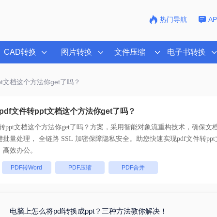
热门导航
A
CAD转换
图片转换
文件压缩
电子书转换
ppt文档这个方法你get了吗？
df文件转ppt文档这个方法你get了吗？
件转ppt文档这个方法你get了吗？
方案，采用智能对象流重构技术，确保文档
版不乱码。支持一键批量处理， 全链路 SSL 加密保障隐私安全。助您快速实现
pdf文件转pp
，高效办公。
：
PDF转Word
PDF压缩
PDF合并
电脑上怎么将pdf转换成ppt？三种方法教你解决！