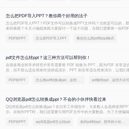
怎么把PDF导入PPT？教你两个好用的法子
怎么把PDF导入PPT？PDF文件可以转换成PPT文件吗？当然是可以的，
来转换呢？今天小编就来跟大家探讨一下这个问题，当我们需要将一份PDF
们可以使用专业的PDF转换器进行转换，下面就给大家介绍一款转转大师
PDF转PPT
怎么把PDF导入PPT
教你怎么把pdf转ppt格式
帮助我们PDF转PPT。
pdf文件怎么转ppt？这三种方法可以帮到你！
在很多商业和学术研究中常常需要将 PDF 转换为 PPT，因为PDF 非常
息，但不那么适合用来作演讲或演示，PPT 则非常适合用来演示，让我们看
转ppt的方法。
PDF转PPT
怎么将pdf转换成ppt，这些方法可以帮到你
QQ浏览器pdf怎么转换成ppt？不会的小伙伴快看过来
QQ浏览器pdf怎么转换成ppt？在日常工作报告中，大多数人会选择使用P
示。在制作PPT时，我们还需要引用PDF文件中的大量数据。为了方便编辑
件转换为PPT。那么pdf怎么转换成ppt？下面就来给大家介绍一下方法。
PDF转PPT
qq浏览器pdf怎么转ppt
如何pdf转ppt，想学的小伙伴看过来