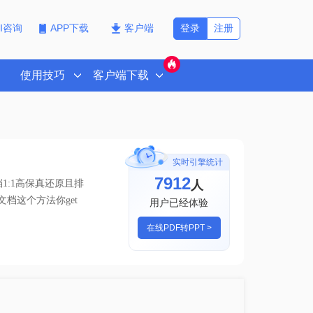
登录
注册
PI咨询
APP下载
客户端
使用技巧
客户端下载
实时引擎统计
7912
人
1:1高保真还原且排
t文档这个方法你get
用户已经体验
在线PDF转PPT >