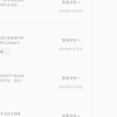
年一度年底的述职
查看详情 >
要简约又专业，又
想到的，肯定就是
2023年11月29日
能看不能用，就很
胞。
我们需要将PDF
查看详情 >
怎么转ppt方
2023年11月25日
哪个pdf可以免费转ppt，教你一个方法
因为PPT格式的
查看详情 >
买许可证，这对于
格式的方法，帮助
2023年11月19日
了一种常见的文档格
查看详情 >