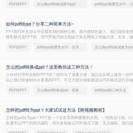
PDF转PPT
怎么将pdf转换成换为ppt，分享一种简单的方法
给大家讲讲。
如何pdf转ppt？分享二种简单方法~
PPT和PDF在办公中是最常用的两种文档。因为微软的渗入，我们现在使
报告格式是PPT的，而PDF格式的文档由于其在网络上传输方便、安全，
是，这两个人由于办公需要经常需要转换，因而给我们的工作带来很大不便。
PDF转PPT
pdf转ppt免费无水印，分享一种简单的方法
转ppt？将pdf转ppt简单方法其实并不难下面就来看看吧。
怎么把pdf转换成ppt？这里教你这三种方法！
小伙伴们平时会制作PPT吗？有时为了省事方便，我们会从网上保存一些P
以让我们快速制作出美观的PPT。不过大部分模板都是以PDF格式进行存
可以保留文件的格式排版。如果我们想要使用这些模板的话，就需要先将PD
PDF转PPT
怎么将pdf转换成ppt，简单方法教你一招
pdf转ppt的三种方法
怎样把pdf转为ppt？大家试试这方法【附视频教程】
怎样把pdf转为ppt？PPT是一个非常常用和重要的文档。一些商业计划、
告通常以PPT的形式编写，但许多模板以PDF格式下载，无法编辑。我们
易，只要把pdf转为ppt！以下是一个在线直接将pdf转ppt的好方法，让我