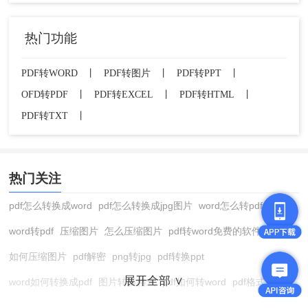
热门功能
PDF转WORD
丨
PDF转图片
丨
PDF转PPT
丨
OFD转PDF
丨
PDF转EXCEL
丨
PDF转HTML
丨
PDF转TXT
丨
热门关注
pdf怎么转换成word
pdf怎么转换成jpg图片
word怎么转pdf
word转pdf
压缩图片
怎么压缩图片
pdf转word免费的软件
如何压缩图片
pdf解密
png转jpg
pdf转换ppt
展开全部 ∨
word如何转换成pdf
图片转换格式
pdf如何转word
pdf格式转换
在线pdf转换成word
pdf转图片
pdf怎么转换成jpg图片
图片转pdf