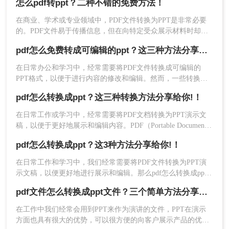
怎么pdf转ppt？二种不错的免费方法！
就可以轻松的将pdf怎么转换成ppt免费，pdf转换成ppt文件具体
要怎么做呢？下面就来给大家讲讲。
在商业、学术或专业领域中，PDF文件转换为PPT是非常必要
3、文件上传后，可以设置一下自定义转换，点击开始
的。PDF文件易于传播信息，但在向特定受众展示材料时却不
太理想。PPT则更适合用于演示，因此PDF文件转换为PPT的需
转换就可以了。
pdf怎么免费转成可编辑的ppt？这三种方法分享给你！
求越来越高，下面我就会教你怎么pdf转ppt，以下是pdf转ppt格
式的方法。
​在日常办公和学习中，经常需要将PDF文件转换成可编辑的
以上就是
pdf怎么转换成ppt免费
的二种方法，希望这些
PPT格式，以便于进行内容的修改和编辑。然而，一些转换工
具可能需要付费或存在功能限制。那么PDF怎么免费转成可编
方法可以帮助你解决问题，我们下次再见！
pdf怎么转换成ppt？这三种转换方法分享给你!！
辑的PPT呢？为了满足广大用户的需求，本文将介绍三种免费
将PDF文件转换成可编辑PPT的方法，帮助您轻松实现格式转
在日常工作或学习中，经常需要将PDF文档转换为PPT演示文
换。
稿，以便于更好地展示和编辑内容。PDF（Portable Document
Format）因其格式稳定、兼容性强而被广泛应用，但
pdf怎么转换成ppt？这3种方法分享给你!！
PPT（PowerPoint）则因其动态演示功能而备受青睐。那么pdf
怎么转换成ppt呢？本文将介绍三种将PDF转换为PPT的高效方
在日常工作和学习中，我们经常需要将PDF文件转换为PPT演
法，帮助您轻松完成格式转换。
示文稿，以便更好地进行展示和编辑。那么pdf怎么转换成ppt
呢？本文将详细介绍几种将PDF转换成PPT的方法，包括在线
pdf文件怎么转换成ppt文件？三个简单方法分享给你！
转换、使用专业软件、以及利用Microsoft PowerPoint的特定功
能等，帮助您高效完成转换任务。
在工作中我们经常会用到PPT来作为演讲的文件，PPT在演示
方面也具有很大的优势，可以很方便的向客户展示产品的优势