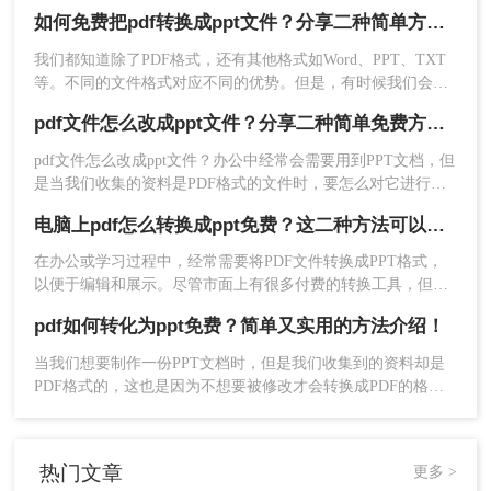
和特点，不过，我们工作中并不是所有文件都是PPT格式的，
如何免费把pdf转换成ppt文件？分享二种简单方法！
如果你接到一份PDF格式的文件，需要将其转换成PPT格式的
文档，你会怎么做呢？新建一个PPT，把内容搬过去吗？还是
我们都知道除了PDF格式，还有其他格式如Word、PPT、TXT
直接转换呢？如果想要简单快速的解决，最好的方法就是pdf文
等。不同的文件格式对应不同的优势。但是，有时候我们会遇
件怎么转换成ppt文件，没错，两种不同的格式可以进行转换，
到需要转换文件格式的问题。通常，为了应对这种情况，我们
pdf文件怎么改成ppt文件？分享二种简单免费方法~
会使用一些软件对文件格式进行转换。有什么样子的方法可以
轻松地完成转换呢，今天小编就给大家地带来了如何免费把pdf
pdf文件怎么改成ppt文件？办公中经常会需要用到PPT文档，但
转换成ppt文件方法。
是当我们收集的资料是PDF格式的文件时，要怎么对它进行编
辑呢？如果能将pdf文件怎么改成ppt文件那就是最好不过的
电脑上pdf怎么转换成ppt免费？这二种方法可以帮到你！
了，我们可以实现pdf转ppt吗？当然是可以的，下面就来教你
一招，看看是怎么转换的吧。
在办公或学习过程中，经常需要将PDF文件转换成PPT格式，
以便于编辑和展示。尽管市面上有很多付费的转换工具，但其
实也存在一些免费的方法可以实现这一需求。那么电脑上PDF
pdf如何转化为ppt免费？简单又实用的方法介绍！
怎么转换成PPT免费呢？下面将介绍两种在电脑上免费将PDF
转换成PPT的方法。
当我们想要制作一份PPT文档时，但是我们收集到的资料却是
PDF格式的，这也是因为不想要被修改才会转换成PDF的格
式，但是我们需要用，要怎么编辑里面的内容呢？直接将pdf转
化为ppt就是最好的方法了，那么pdf如何转化为ppt免费呢？下
面就让小编来给大家详细的讲讲吧。
热门文章
更多 >