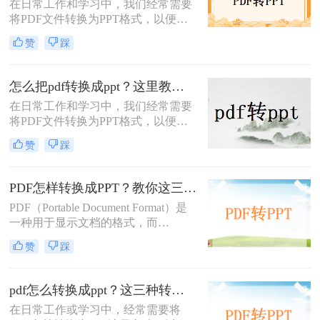
在日常工作和学习中，我们经常需要
将PDF文件转换为PPT格式，以便进
行演示或编辑。那么pdf怎么转ppt免
赞
踩
费呢？虽然市面上有许多付费的转换
工具，但本文将介绍五种免费的PDF
转PPT方法，帮助你轻松实现文件格
怎么把pdf转换成ppt？这里教你这四种方法！
式的转换。
在日常工作和学习中，我们经常需要
将PDF文件转换为PPT格式，以便更
好地进行演示和编辑。那么怎么把
赞
踩
PDF转换成PPT呢？以下将介绍三种
常用的转换方法，帮助您轻松实现
PDF到PPT的转换。
PDF怎样转换成PPT？教你这三种转换方法！
PDF（Portable Document Format）是
一种用于显示文档的格式，而
PPT（PowerPoint）是一种用于演示的
赞
踩
文件格式。PDF文件常用于保存文档
的完整格式，但有时我们需要将PDF
文件转换为PPT格式以便于制作演示
pdf怎么转换成ppt？这三种转换方法分享给你!！
文稿。那么PDF怎样转换成PPT呢？
在日常工作或学习中，经常需要将
在本文中，我们将介绍三种方法，以