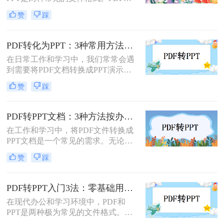
件因其跨平台性和不易修改性而广受
赞
踩
欢迎，而PPT则因其强大的演示功能
而备受青睐。然而，有时我们可能需
要将PDF文件转换为PPT格式，以便
PDF转化为PPT：3种常用方法在不同PPT版本下的兼容性！
进行编辑、修改或演示。那么pdf怎么
在日常工作和学习中，我们常常会遇
转换成ppt呢？本文将详细介绍几种将
到需要将PDF文档转换成PPT演示文
PDF转换为PPT的方法，帮助您轻松
稿的情况。无论是为了更好地展示信
实现文件格式的转换。
赞
踩
息，还是为了方便编辑，掌握如何进
行这种转换都是非常有用的技能。那
么怎么将pdf转化为ppt呢？本文将介
PDF转PPT文档：3种方法按办公场景（汇报/教学/合同）选择！
绍三种常用的方法来实现PDF到PPT
在工作和学习中，将PDF文件转换成
的转换。
PPT文档是一个常见的需求。无论是
为了制作演示文稿、提取内容还是重
赞
踩
新排版，掌握几种有效的转换方法都
是非常有用的。那么pdf如何转换成
ppt文档呢？本文将介绍三种常用的
PDF转PPT入门3法：零基础用户的操作要点和注意事项！
PDF转PPT的方法，帮助您轻松完成
在现代办公和学习环境中，PDF和
PDF到PPT的转换。
PPT是两种极为常见的文件格式。
PDF因其固定格式的特点而受到广泛