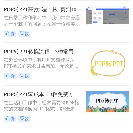
PowerPoint（PPT）文件。可能是为了
修改内容、调整逻辑，或是直接用于
PDF转PPT高效5法：从1页到100页，方法选择差异很大！
会议汇报。然而，由于PDF格式本身
在日常工作和学习中，我们常常会遇
是为了稳定显示而非编辑而设计的，
到一个棘手的问题：收到一份精美的
这项转换工作常常伴随着格式错乱、
PDF文件，却需要将其内容用于自己
排版混乱、图片丢失等“车祸现场”。
赞
踩
的PPT演示文稿中。PDF因其格式固
定、易于传输和打印而广受欢迎，但
它“只读”的特性也使其内容难以直接
PDF转PPT转换流程：3种常用方法的速度和精度对比！
编辑和复用。此时，将PDF转换为可
在办公环境中，将PDF文档转换为
编辑的PPT就成了一个刚性需求。
PPT格式的需求日益增加。无论是为
了更好地展示信息，还是为了便于编
赞
踩
辑内容，掌握几种有效的PDF转PPT
方法都是非常有用的。那么pdf转ppt
怎么转换呢？本文将介绍三种常用的
PDF转PPT零成本：3种免费方案的实际效果和隐藏限制！
方法来实现这一转换。
在生活和工作中，经常需要将PDF格
式的文档转换为PPT格式，以便进行
演示和讲解。然而，一些专业的PDF
赞
踩
转PPT软件可能需要付费购买。那么
怎么不花钱把pdf转成ppt呢？本文将