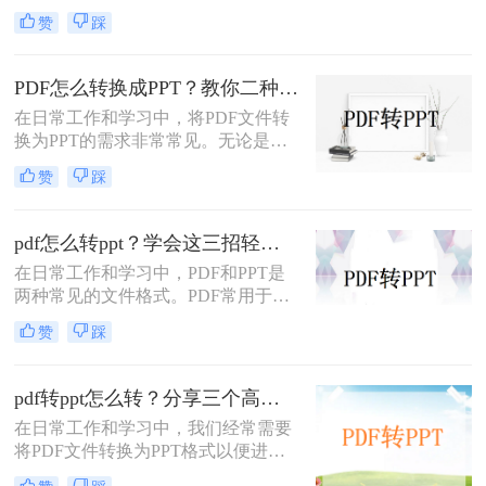
中常遇到的需求，特别是当需要将
赞
踩
PDF中的内容进行编辑、演示或分享
时。那么PDF如何转换成PPT呢？本
文将介绍三种常用的PDF转PPT的方
PDF怎么转换成PPT？教你二种转换方法！
法。
在日常工作和学习中，将PDF文件转
换为PPT的需求非常常见。无论是为
了方便展示、编辑还是进一步处理，
赞
踩
掌握几种高效的PDF转PPT方法都是
非常有用的。那么PDF怎么转换成
PPT呢？本文将详细介绍两种常见的
pdf怎么转ppt？学会这三招轻松搞定转换！
PDF转PPT方法，帮助用户轻松完成
在日常工作和学习中，PDF和PPT是
文件格式转换。
两种常见的文件格式。PDF常用于文
档的查看和分享，而PPT则更多地用
赞
踩
于制作演示文稿和进行演讲。有时，
您可能希望将PDF文件转换为PPT格
式，以便进行编辑、修改或展示。那
pdf转ppt怎么转？分享三个高效转换方法！
么pdf怎么转ppt呢？本文将介绍三种
在日常工作和学习中，我们经常需要
将PDF转换为PPT的方法：使用专业
将PDF文件转换为PPT格式以便进行
的PDF转PPT软件、利用在线转换工
演示或编辑。那么pdf转ppt怎么转
具，以及手动复制粘贴内容。