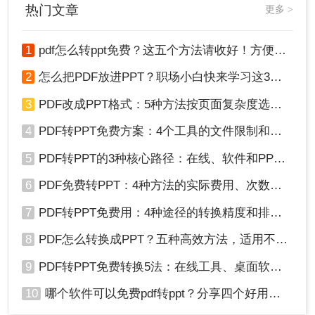
热门文章
更多 >
1
pdf怎么转ppt免费？这五个方法请收好！方便又好用！
2
怎么把PDF放进PPT？职场小白快来学习这3种方法！
3
PDF改成PPT格式：5种方法按页面复杂度选择！
4
PDF转PPT免费方案：4个工具的文件限制和输出质量对比！
5
PDF转PPT的3种核心路径：在线、软件和PPT自带的适用范围！
6
PDF免费转PPT：4种方法的实际费用、次数限制和效果！
7
PDF转PPT免费用：4种途径的转换精度和排版保留能力对比！
8
PDF怎么转换成PPT？五种高效方法，适用不同场景全解析！
9
PDF转PPT免费转换5法：在线工具、桌面软件和PPT插件的优劣！
10
哪个软件可以免费pdf转ppt？分享四个好用的转换工具！