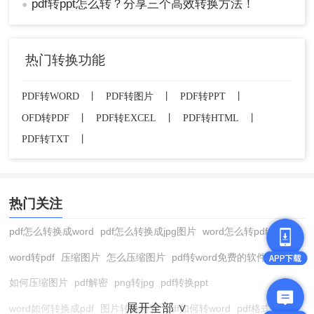
pdf转ppt怎么转？分享三个高效转换方法！
●
热门转换功能
PDF转WORD
丨
PDF转图片
丨
PDF转PPT
丨
OFD转PDF
丨
PDF转EXCEL
丨
PDF转HTML
丨
PDF转TXT
丨
热门关注
pdf怎么转换成word
pdf怎么转换成jpg图片
word怎么转pdf
word转pdf
压缩图片
怎么压缩图片
pdf转word免费的软件
如何压缩图片
pdf解密
png转jpg
pdf转换ppt
展开全部 ∨
word如何转换成pdf
图片转换格式
pdf如何转word
pdf格式转换