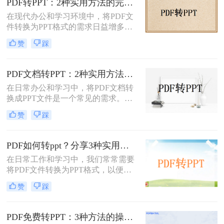
PDF转PPT：2种实用方法的完整操作流程和格式保留对比！
PDF是纯文字扫描件、带复杂表格的
在现代办公和学习环境中，将PDF文
课件，还是带大量图片的教案——不
件转换为PPT格式的需求日益增多。
同情况方法完全不同。下面我按实际
无论是为了更方便地编辑内容，还是
使用场景，把试过好用的几个方法整
赞
踩
为了在演示文稿中更好地展示信息，
理出来，不吹不黑，优缺点都说明
PDF转PPT都是一项非常实用的技
白。
能。那么如何把PDF转换成PPT呢？
PDF文档转PPT：2种实用方法的关键参数和输出对比！
本文将介绍两种高效的PDF转PPT方
在日常办公和学习中，将PDF文档转
法，帮助您根据自己的需求选择最合
换成PPT文件是一个常见的需求。
适的方式。
PDF文件因其跨平台性和格式稳定性
赞
踩
而广受欢迎，但在某些情况下，我们
可能需要将其内容转换为PPT格式，
以便进行演示、分享或编辑。那么pdf
PDF如何转ppt？分享3种实用的压缩方法！
文档如何转化成ppt呢？本文将介绍两
在日常工作和学习中，我们常常需要
种将PDF文档转化成PPT的实用方
将PDF文件转换为PPT格式，以便进
法。
行演示或进一步编辑。PDF文件以其
赞
踩
固定格式和跨平台的优势而广受欢
迎，但PPT文件则提供了更强大的编
辑功能和动态展示效果。那么PDF如
PDF免费转PPT：3种方法的操作步骤和常见报错处理!
何转PPT呢？本文将介绍三种将PDF