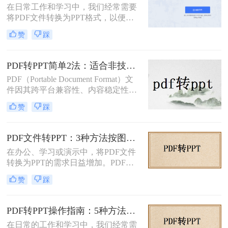
在日常工作和学习中，我们经常需要
转换为PPT的方法，帮助您轻松完成
将PDF文件转换为PPT格式，以便进
这一任务。
行演示和分享。那么如何免费将pdf转
赞
踩
换成PPT呢？本文将介绍三种免费将
PDF转换成PPT的方法。
PDF转PPT简单2法：适合非技术用户的快速操作流程！
PDF（Portable Document Format）文
件因其跨平台兼容性、内容稳定性和
不易被篡改的特性，在文档分享、存
赞
踩
档和打印中得到了广泛应用。然而，
有时我们需要将PDF中的内容转换为
PPT（PowerPoint）格式，以便进行演
PDF文件转PPT：3种方法按图文复杂度的转换精度排名！
示、编辑或团队协作。那么PDF怎么
在办公、学习或演示中，将PDF文件
转换成PPT呢？本文将介绍两种将
转换为PPT的需求日益增加。PDF格
PDF转换成PPT的方法。
式虽然适合文档共享，但若需编辑或
赞
踩
重新排版内容，转换为PPT会更灵
活。那么文件pdf怎么转换成ppt呢？
本文将介绍几种简单实用的方法，帮
PDF转PPT操作指南：5种方法的具体操作流程和参数设置！
助您高效完成转换。
在日常的工作和学习中，我们经常需