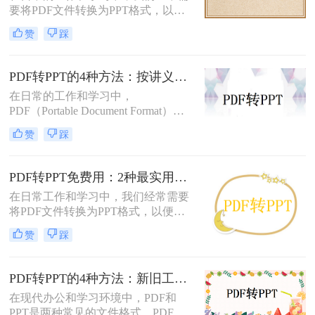
要将PDF文件转换为PPT格式，以便
进行演示或编辑。PDF文件以其固定
赞
踩
格式和跨平台的优势而广受欢迎，但
PPT文件则提供了更强大的编辑功能
和动态展示效果。那么pdf转ppt怎么
PDF转PPT的4种方法：按讲义、合同、报告3种文件类型选！
操作呢？本文将介绍五种将PDF转换
在日常的工作和学习中，
为PPT的方法，帮助您轻松完成这一
PDF（Portable Document Format）因
任务。
其格式稳定、跨平台兼容等优点而广
赞
踩
泛应用。然而，在某些场合下，我们
可能需要将PDF中的内容转换为
PPT（PowerPoint）格式，以便进行演
PDF转PPT免费用：2种最实用的操作路径和避坑要点！
示或编辑。虽然PDF到PPT的转换可
在日常工作和学习中，我们经常需要
能不如其他格式转换那样直接，但通
将PDF文件转换为PPT格式，以便进
过一些方法和工具，我们仍然可以实
行演示或编辑。那么怎么把pdf转换成
现这一目的。本文将详细介绍怎么把
赞
踩
ppt免费呢？本文将介绍两种免费将
pdf转换成ppt的几种方法，以及相关
PDF转换成PPT的方法，帮助您高效
的实用技巧。
完成转换任务。
PDF转PPT的4种方法：新旧工具对比，哪个更适合批量转换！
在现代办公和学习环境中，PDF和
PPT是两种常见的文件格式。PDF文