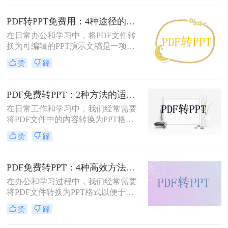
演示的专业性和效率。那么PDF怎么
改成PPT呢？以下是五种常用方法的
PDF转PPT免费用：4种途径的转换精度和排版保留能力对比！
详细说明，帮助您根据需求高效完成
在日常办公和学习中，将PDF文件转
文档整合。
换为可编辑的PPT演示文稿是一项高
频需求。无论是需要修改过时的课
赞
踩
件、提取报告中的数据制作新方案，
还是将会议资料转化为演示文稿，快
速且免费地完成格式转换都能极大提
PDF免费转PPT：2种方法的适用场景和操作差异！
升工作效率。那么如何免费把pdf转成
在日常工作和学习中，我们经常需要
PPT呢？
将PDF文件中的内容转换为PPT格
式，以便于演示和分享。那么PDF如
赞
踩
何转化为PPT免费呢？以下是两种免
费的方法，帮助您轻松实现PDF到
PPT的转换。
PDF免费转PPT：4种高效方法的速度、精度和文件限制实测！
在办公和学习过程中，我们经常需要
将PDF文件转换为PPT格式以便于演
示或编辑。那么怎么免费把pdf转换成
赞
踩
ppt呢？本文将详细介绍几种免费的方
法来实现这一目标。