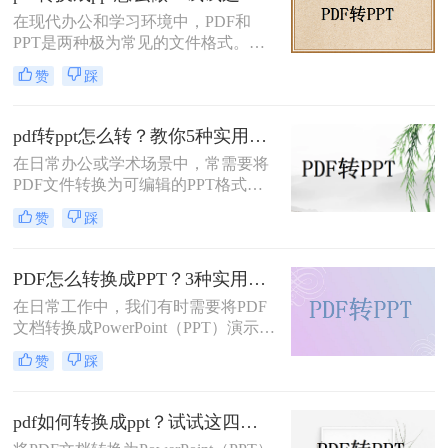
介绍五种将PDF转换成PPT的方法，
在现代办公和学习环境中，PDF和
帮助您轻松应对各种需求。
PPT是两种极为常见的文件格式。
PDF文件因其出色的稳定性和兼容性
赞
踩
而被广泛用于文档分享和存储，而
PPT则因其强大的演示功能而备受青
睐。然而，有时我们需要将PDF转换
pdf转ppt怎么转？教你5种实用的方法！
为PPT以便进行编辑和演示。那么pdf
在日常办公或学术场景中，常需要将
转换成ppt怎么做呢？本文将详细介绍
PDF文件转换为可编辑的PPT格式。
几种将PDF转换为PPT的方法。
那么pdf转ppt怎么转呢？本文整理了5
赞
踩
种主流方法，从工具选择到操作细节
逐一解析，助你快速完成格式转换。
PDF怎么转换成PPT？3种实用方法详解！
在日常工作中，我们有时需要将PDF
文档转换成PowerPoint（PPT）演示文
稿以方便展示或编辑。那么PDF怎么
赞
踩
转换成PPT呢？本文将介绍几种实现
这一目标的方法。
pdf如何转换成ppt？试试这四种常用方法！