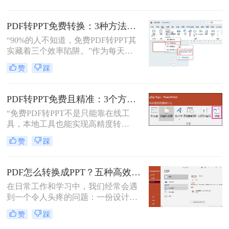
换后格式错乱、文本缺失、反复返
工”的泥潭——这不是能力问题，而
PDF转PPT免费转换：3种方法的隐藏功能和效率差异！
是工具选择的致命陷阱。那么怎么在
“90%的人不知道，免费PDF转PPT其
电脑上把pdf转换成ppt呢？作为深耕
实藏着三个效率陷阱。”作为每天处
电脑办公软件测评8年的博主，我亲
理20+份文档的办公博主，我见过太
测30+工具，今天聚焦精准高效的转
赞
踩
多人被“免费转换”的噱头坑过——要
换方案，帮你避开99%的坑。拒绝低
么表格错位到需要手动重排两小时，
效，只讲真干货。
要么扫描版PDF转完还是图片格式，
PDF转PPT免费且精准：3个方法的转换精度和避坑指南！
更有甚者因为文件包含商业数据，转
“免费PDF转PPT不是只能靠在线工
换后收到平台的“付费解锁”勒索邮
具，本地工具也能实现高精度转
件。
换”在职场办公与自媒体创作中，将
赞
踩
PDF格式的报告、课件、素材转为可
编辑的PPT，是提升工作效率的高频
需求。但多数人在寻找免费转换方法
PDF怎么转换成PPT？五种高效方法，适用不同场景全解析！
时，要么遭遇操作繁琐的困境，要么
在日常工作和学习中，我们经常会遇
面临转换后格式错乱、信息丢失的问
到一个令人头疼的问题：一份设计精
题，甚至担心文件隐私泄露
美、内容详实的PDF文档，需要被转
赞
踩
换为可编辑、可演示的