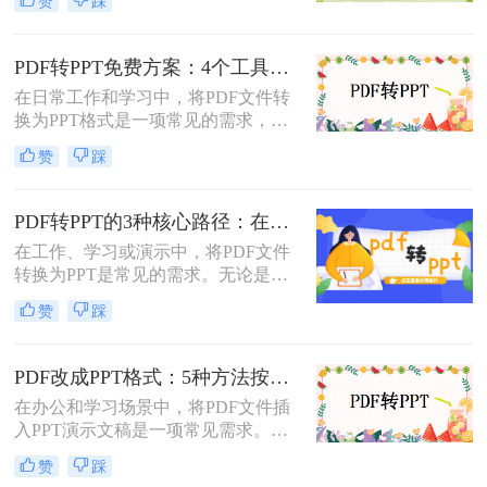
赞
踩
呢？以下将介绍三种常用的pdf转ppt
的方法，帮助您轻松实现文件格式的
转换。
PDF转PPT免费方案：4个工具的文件限制和输出质量对比！
在日常工作和学习中，将PDF文件转
换为PPT格式是一项常见的需求，以
便更好地进行演示和分享。虽然市面
赞
踩
上有许多专业的转换软件和服务，但
并非所有用户都愿意或需要为此付
费。那么pdf如何免费转换ppt呢？以
PDF转PPT的3种核心路径：在线、软件和PPT自带的适用范围！
下将介绍四种免费将PDF转换为PPT
在工作、学习或演示中，将PDF文件
的方法，帮助用户轻松实现格式转
转换为PPT是常见的需求。无论是整
换。
合报告、课件，还是优化文档展示，
赞
踩
都需要一种高效且保留原格式的方
法。那么pdf怎么转换成ppt呢？以下
是几种常用方法的详细解析，帮助你
PDF改成PPT格式：5种方法按页面复杂度选择！
快速上手。
在办公和学习场景中，将PDF文件插
入PPT演示文稿是一项常见需求。无
论是展示报告、图表，还是分享文档
赞
踩
内容，合理选择插入方法能显著提升