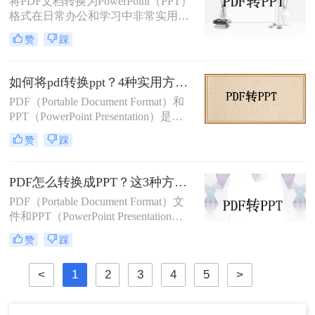
将PDF文档转换为PowerPoint（PPT）
格式在日常办公和学习中非常实用，
特别是在需要对内容进行编辑或演示
赞
踩
时。那么pdf如何转换成ppt呢？本文
将介绍几种常见的转换方法。
如何将pdf转换ppt？4种实用方法解析！
PDF（Portable Document Format）和
PPT（PowerPoint Presentation）是两
种常见的文件格式，分别用于文档存
赞
踩
储和演示文稿制作。在某些情况下，
我们可能需要将PDF转换为PPT格
式，以便在演示文稿中使用或进行进
PDF怎么转换成PPT？这3种方法教会你！
一步编辑。那么如何将pdf转换ppt
PDF（Portable Document Format）文
呢？本文将详细介绍几种将PDF转换
件和PPT（PowerPoint Presentation）
为PPT的方法，帮助您高效地完成这
文件在日常办公和学习中都有着广泛
一任务。
赞
踩
的应用。有时，我们需要将PDF文件
转换为PPT格式，以便进行编辑、修
<
1
2
3
4
5
>
改或展示。那么PDF怎么转换成PPT
呢？本文将介绍三种将PDF转换成
PPT的高效方法。