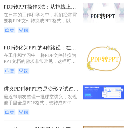
PDF转PPT操作5法：从拖拽上传到批量转换的完整步骤！
在日常的工作和学习中，我们经常需
要将PDF文件转换成PPT格式，以便
进行编辑、展示和分享。那么PDF怎
赞
踩
么转换成PPT呢？本文将介绍五种将
PDF转换成PPT的方法。
PDF转化为PPT的4种路径：在线、客户端、插件和手动各有什么区别！
在工作和学习中，将PDF文件转换为
PPT文档的需求非常常见，这样可以
方便地进行演示和分享。那么pdf如何
赞
踩
转化为ppt呢？本文将介绍四种常见的
PDF转PPT方法，帮助您根据实际需
求选择最合适的方式。
讲义PDF转PPT总是变形？试过这几个办法真管用！
最近帮朋友整理一批课堂讲义，发现
他手里全是PDF格式，想转成PPT讲
课用，结果试了好几个工具，不是字
赞
踩
体乱码就是排版错位，气得他差点把
电脑摔了。其实“讲义类型的pdf怎么
转ppt”这个问题，说到底要看你的