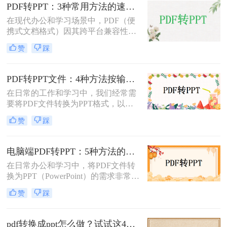
介绍三种不需要花钱就能将PDF转换
PDF转PPT：3种常用方法的速度对比和适用文件类型！
成PPT的方法。
在现代办公和学习场景中，PDF（便
携式文档格式）因其跨平台兼容性和
内容稳定性而广泛使用。然而，在某
赞
踩
些情况下，我们可能需要将PDF文件
转换为PPT（PowerPoint演示文稿），
以便于编辑、演示或分享。那么PDF
PDF转PPT文件：4种方法按输出格式（pptx/ppt）和页数选择!
如何转ppt呢？本文将详细介绍几种常
在日常的工作和学习中，我们经常需
用的PDF转PPT的方法。
要将PDF文件转换为PPT格式，以便
进行演示或编辑。那么如何将pdf转换
赞
踩
成ppt文件呢？本文将介绍四种常用的
PDF转PPT方法。
电脑端PDF转PPT：5种方法的安装配置和操作差异！
在日常办公和学习中，将PDF文件转
换为PPT（PowerPoint）的需求非常普
遍。无论是为了制作演示文稿、分享
赞
踩
资料还是教学用途，掌握高效的PDF
转PPT方法都是非常重要的。那么电
脑pdf如何转化为ppt呢？本文将详细
pdf转换成ppt怎么做？试试这4个转换方法！