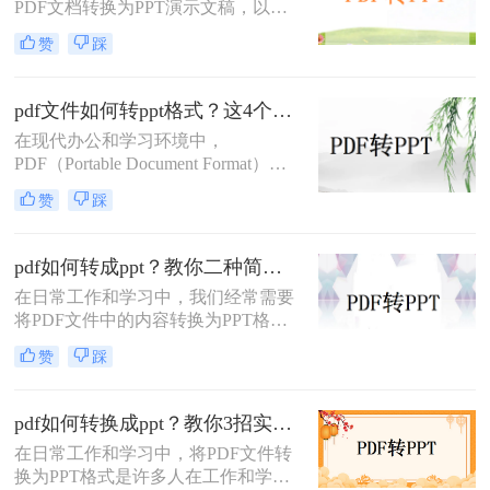
PDF文档转换为PPT演示文稿，以便
帮助您将PDF文件转换为PPT文件。
于更好地展示和编辑内容。
赞
踩
PDF（Portable Document Format）因
其格式稳定、兼容性强而被广泛应
用，但PPT（PowerPoint）则因其动态
pdf文件如何转ppt格式？这4个方法请收好！方便又好用！
演示功能而备受青睐。那么pdf怎么转
在现代办公和学习环境中，
换成ppt呢？本文将介绍三种将PDF转
PDF（Portable Document Format）因
换为PPT的高效方法，帮助您轻松完
其出色的跨平台兼容性和保持文档格
成格式转换。
赞
踩
式不变的能力而广受欢迎。然而，在
某些情况下，我们可能需要将PDF文
件中的内容转换成PPT（PowerPoint
pdf如何转成ppt？教你二种简单实用的转换方法!
Presentation）格式，以便进行演示或
在日常工作和学习中，我们经常需要
进一步编辑。那么pdf文件如何转ppt
将PDF文件中的内容转换为PPT格
格式呢？本文将详细介绍几种将PDF
式，以便于演示和分享。那么PDF如
文件转换为PPT格式的有效方法，帮
赞
踩
何转成PPT呢？以下是两种常用的方
助您轻松应对这一需求。
法，帮助您轻松实现PDF到PPT的转
换。
pdf如何转换成ppt？教你3招实用方法轻松搞定！
在日常工作和学习中，将PDF文件转
换为PPT格式是许多人在工作和学习