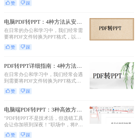
赞
踩
欢迎，尤其适合用于合同、学术论文
等需要保持原始内容不变的文档。然
而，当这些静态内容需要被进一步编
电脑PDF转PPT：4种方法从安装到输出的完整对比！
辑或在公共场合展示时，将其转换为
在日常的办公和学习中，我们经常需
PPT格式成为了一种常见的需求。那
要将PDF文件转换为PPT格式，以便
么PDF如何转为PPT呢？本文将详细
更好地进行演示和编辑。那么电脑如
介绍三种将PDF转换为PPT的方法，
赞
踩
何PDF转PPT呢？以下介绍四种常见
帮助您根据自己的实际需求选择最合
的PDF转PPT的方法。
适的方式。
PDF转PPT详细指南：4种方法的参数配置和输出效果调优！
在日常办公和学习中，我们经常会遇
到需要将PDF文件转换为PPT格式的
情况。无论是为了便于演示还是进一
赞
踩
步编辑，掌握有效的转换方法都是必
要的。那么如何将pdf转换成ppt呢？
本文将详细介绍几种常用的方法。
电脑端PDF转PPT：3种高效方法的操作步骤和格式保留设置！
"PDF转PPT不是技术活，但选错工具
会让你加班到深夜！"职场中，将PDF
报告一键转化为PPT演示文稿是高频
赞
踩
刚需。然而，90%的办公族曾陷入“转