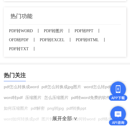
热门功能
PDF转WORD
丨
PDF转图片
丨
PDF转PPT
丨
OFD转PDF
丨
PDF转EXCEL
丨
PDF转HTML
丨
PDF转TXT
丨
热门关注
pdf怎么转换成word
pdf怎么转换成jpg图片
word怎么转pdf
word转pdf
压缩图片
怎么压缩图片
pdf转word免费的软件
如何压缩图片
pdf解密
png转jpg
pdf转换ppt
展开全部 ∨
word如何转换成pdf
图片转换格式
pdf如何转word
pdf格式转换
在线pdf转换成word
pdf转图片
pdf怎么转换成jpg图片
图片转pdf