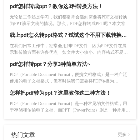
示和编辑方面并不如PPT方便。因此，将PDF文件转换为PPT文
pdf怎样转成ppt？教你这3种转换方法！
件可以方便我们进行编辑，同时更好地展示PPT文件。下面，
我们将介绍PDF文件怎样转PPT格式。
无论是工作还是学习，我们都常常会遇到需要将PDF文档转换
为PPT演示文稿的情况。那么，PDF怎样转成PPT呢？本文将为
大家详细介绍几种常用的方法，让你轻松完成转换任务。
线上pdf怎么转ppt格式？试试这个不用下载转换器吧！
在我们日常工作中，经常会用到PDF文件，因为PDF文件在展
示和传输方面有许多优点，如文件大小较小、内容格式不易变
化等等。然而，当我们需要向他人展示信息时，PPT文件可能
pdf怎样转ppt？分享3种简单方法~
更为适合，因为PPT文件在视觉效果上更出色，更能够凸显内
容的重点和亮点。因此，我们需要将PDF文件转换为PPT格
PDF（Portable Document Format，便携文档格式）是一种广泛
式。今天，小编就为大家介绍线上pdf怎么转ppt格式，让大家
使用的电子文档格式，但有时候我们需要将PDF转换为
轻松解决问题。。
PPT（Microsoft PowerPoint）以便于演示和编辑。那么PDF怎
怎样把pdf转为ppt？这里教你这二种方法！
样转PPT呢？在本文中，我们将介绍三个简单而有效的方法来
实现这一目标。
PDF（Portable Document Format）是一种常见的文件格式，用
于存储和传输电子文档。而PPT（PowerPoint）则是一种常用的
演示文稿格式，广泛应用于各类演示、报告和培训中。有时
候，我们需要将PDF转换为PPT以便更方便地编辑和演示。那
么，怎样把pdf转为ppt呢？下面将为您详细介绍。
热门文章
更多 >