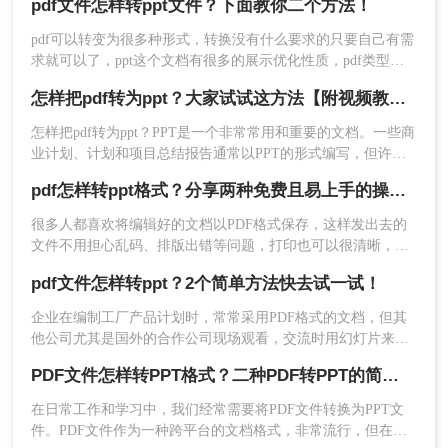
pdf文件怎样转ppt文件？下面教你二个方法！
其操作简便、高效而备受欢迎。pdf怎样转ppt呢？接下来，就
让我们一起去探讨一下这个问题吧!
pdf可以转变为很多种形式，转换没有什么要求的只要自己有需
求就可以了，ppt这个文档有很多的展示优化性质，pdf类型的
文件转换成它里面的内容展示都会提升很多，主要包括了文字
怎样把pdf转为ppt？大家试试这方法【附视频教程】
的排版和图片的高清加载，只要是pdf需要转换展示方面的格式
就要去转换ppt，效果真的非常不错，这个操作或许有很多的朋
怎样把pdf转为ppt？PPT是一个非常常用和重要的文档。一些商
友还不清楚，那么来了解了解pdf文件怎样转ppt文件的方法。
业计划、计划和项目总结报告通常以PPT的形式编写，但许多
模板以PDF格式下载，无法编辑。我们该怎么办？很容易，只
pdf怎样转ppt格式？分享两种免费且易上手的操作技巧
要把pdf转为ppt！以下是一个在线直接将pdf转ppt的好方法，让
我们来看看下面视频图文教程。
很多人都喜欢将编辑好的文档以PDF格式保存，这样发出去的
文件不用担心乱码、排版出错等问题，打印也可以很清晰，不
过，虽然PDF文件的兼容性很强，但是却不易编辑，所以很多
pdf文件怎样转ppt？2个简单方法快去试一试！
时候都需要转换成易编辑的文档，那么pdf怎样转ppt格式？对
于初入职场的朋友来说，可能还不知道怎么pdf转ppt格式的文
企业在编制工厂产品计划时，常常采用PDF格式的文档，但其
件，但是不用担心，格式转换并不是很难的操作，下面一起看
他公司尤其是国外的合作公司现场观看，交流时用幻灯片来表
看这些方法吧。
达自己的想法似乎比较适合，这样我们的问题就来了，怎样把
PDF文件怎样转PPT格式？二种PDF转PPT的简单方法，轻松解决
编辑好的pdf文件怎样转ppt？今天就来给大家讲讲pdf文件转ppt
文档的操作步骤吧。
在日常工作和学习中，我们经常需要将PDF文件转换为PPT文
件。PDF文件作为一种跨平台的文档格式，非常流行，但在展