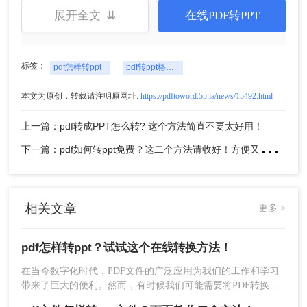
展开全文 ⇊
在线PDF转PPT
标签：
pdf怎样转ppt
pdf转ppt格式的文件
本文为原创，转载请注明原网址:
https://pdftoword.55.la/news/15492.html
上一篇：pdf转成PPT怎么转? 这个方法简直不要太好用！
下
一篇：pdf如何转ppt免费？这二个方法请收好！方便又好用！
相关文章
更多 >
pdf怎样转ppt？试试这个在线转换方法！
在当今数字化时代，PDF文件的广泛应用为我们的工作和学习
带来了巨大的便利。然而，有时候我们可能需要将PDF转换为
PPT文件，以便更好地展示和分享内容。在线PDF转PPT工具因