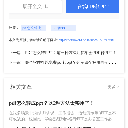
密码才能转换哦，如需解除密码可点击右边网址进行操
展开全文 ⇊
在线PDF转PPT
作：http://pdftoword.55.la/unlock-pdf/
标签：
pdf怎么转成ppt
pdf转ppt
本文为原创，转载请注明原网址:
https://pdftoword.55.la/news/15935.html
上一篇：PDF怎么转PPT？这三种方法让你学会PDF转PPT！
下
一篇：哪个软件可以免费pdf转ppt？分享四个好用的转换工具！
相关文章
更多 >
pdf怎么转成ppt？这3种方法太实用了！
3、文件上传后，有需要可设置一下自定义转换条件，
在很多场景中(如讲师讲课、工作报告、活动演示等;)PPT是不
如果没有则直接开始转换。
可或缺的。也因此，学会熟练制作各种PPT是办公室工作必不
可少的技巧。很多用户在制作PPT稿件的时候，为了更快更好