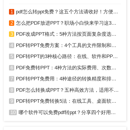
1
pdf怎么转ppt免费？这五个方法请收好！方便又好用！
2
怎么把PDF放进PPT？职场小白快来学习这3种方法！
3、上传PDF文件，点击开始转换。
3
PDF改成PPT格式：5种方法按页面复杂度选择！
4
PDF转PPT免费方案：4个工具的文件限制和输出质量对比！
5
PDF转PPT的3种核心路径：在线、软件和PPT自带的适用范围！
6
PDF免费转PPT：4种方法的实际费用、次数限制和效果！
7
PDF转PPT免费用：4种途径的转换精度和排版保留能力对比！
8
PDF怎么转换成PPT？五种高效方法，适用不同场景全解析！
4、转换完成可打开查看。
9
PDF转PPT免费转换5法：在线工具、桌面软件和PPT插件的优劣！
以上就是小编分享的关于pdf怎么转成ppt方法。相信你
10
哪个软件可以免费pdf转ppt？分享四个好用的转换工具！
看完之后，就不用再担心具体的问题了。其实对于一些