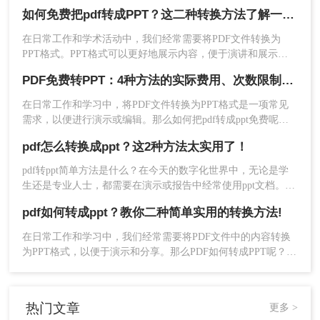
示，PPT 则非常适合用来演示，让我们看看pdf文件怎么转ppt
如何免费把pdf转成PPT？这二种转换方法了解一下！
的方法。
在日常工作和学术活动中，我们经常需要将PDF文件转换为
PPT格式。PPT格式可以更好地展示内容，便于演讲和展示。
然而，许多在线转换工具需要付费或限制转换的文件大小。本
PDF免费转PPT：4种方法的实际费用、次数限制和效果！
文将介绍如何免费把pdf转成PPT，并提供一些相关的技巧和注
意事项。
2、操作方法也很相似，直接上传文件-开始转换-转换
在日常工作和学习中，将PDF文件转换为PPT格式是一项常见
需求，以便进行演示或编辑。那么如何把pdf转成ppt免费呢？
完成，不过客户端转换有个好处就是可以批量转换，当
以下是三种免费将PDF转成PPT的方法，供您参考。
pdf怎么转换成ppt？这2种方法太实用了！
你需要转换很多份PDF文件时，可以添加文件夹进行转
pdf转ppt简单方法是什么？在今天的数字化世界中，无论是学
生还是专业人士，都需要在演示或报告中经常使用ppt文档。然
换。
而，有时我们可能会遇到一个问题。我们只有一个pdf文档，但
pdf如何转成ppt？教你二种简单实用的转换方法!
我们需要将其转换为ppt格式。这是因为ppt文档具有动画、音
频和视频等吸引人的功能，使演示更加生动。那么，pdf怎么转
在日常工作和学习中，我们经常需要将PDF文件中的内容转换
换成ppt呢？以下是二种快速简便的方法。
为PPT格式，以便于演示和分享。那么PDF如何转成PPT呢？以
下是两种常用的方法，帮助您轻松实现PDF到PPT的转换。
热门文章
更多 >