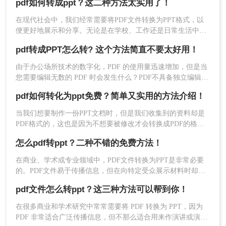
pdf如何转成ppt？这二种方法太实用了！
的操作，需要使用PDF数据中的一些内容，但是如果不能直接
复制，就要把PDF转换成PPT。那么，pdf怎么转成ppt呢？接下
在现代社会中，我们经常需要将PDF文件转换为PPT格式，以
来分享三种文件格式转换方案。让我们来看看。
便更好地展示和分享。无论是在学校、工作还是日常生活中，
转换PDF到PPT格式的需求越来越多。那么，pdf如何转成ppt
pdf转成PPT怎么转? 这个方法简直不要太好用！
呢？本文将为大家介绍几种常用的方法，以及一些实用的工具
推荐。
​由于办公场所技术的数字化，PDF 的使用量迅速增加，但是当
您需要编辑无数的 PDF 时会发生什么？PDF不具备独立编辑的
功能，因此需要PDF编辑工具，例如UPDF。该工具可以将
pdf如何转化为ppt免费？简单又实用的方法介绍！
PDF 转换为幻灯片，以便您轻松编辑。
4、文件转换成功可点击下载。
当我们想要制作一份PPT文档时，但是我们收集到的资料却是
PDF格式的，这也是因为不想要被修改才会转换成PDF的格
式，但是我们需要用，要怎么编辑里面的内容呢？直接将pdf转
方法3、转转大师客户端批量pdf转ppt
怎么pdf转ppt？二种不错的免费方法！
化为ppt就是最好的方法了，那么pdf如何转化为ppt免费呢？下
面就让小编来给大家详细的讲讲吧。
在商业、学术或专业领域中，PDF文件转换为PPT是非常必要
1、可从页面的下载客户端点击下载转转大师。
的。PDF文件易于传播信息，但在向特定受众展示材料时却不
太理想。PPT则更适合用于演示，因此PDF文件转换为PPT的需
pdf文件怎么转ppt？这三种方法可以帮到你！
求越来越高，下面我就会教你怎么pdf转ppt，以下是pdf转ppt格
式的方法。
在很多商业和学术研究中常常需要将 PDF 转换为 PPT，因为
PDF 非常适合广泛传播信息，但不那么适合用来作演讲或演