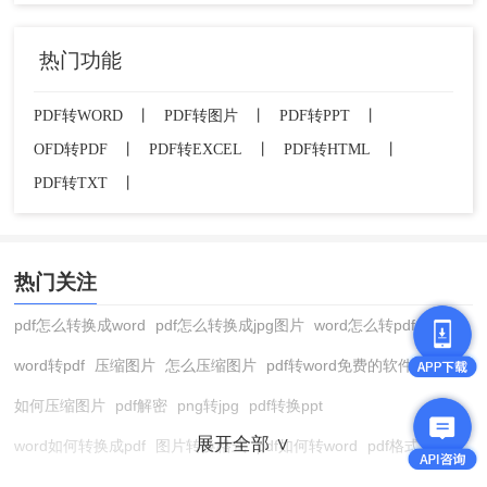
热门功能
PDF转WORD
丨
PDF转图片
丨
PDF转PPT
丨
OFD转PDF
丨
PDF转EXCEL
丨
PDF转HTML
丨
PDF转TXT
丨
热门关注
pdf怎么转换成word
pdf怎么转换成jpg图片
word怎么转pdf
word转pdf
压缩图片
怎么压缩图片
pdf转word免费的软件
如何压缩图片
pdf解密
png转jpg
pdf转换ppt
展开全部 ∨
word如何转换成pdf
图片转换格式
pdf如何转word
pdf格式转换
在线pdf转换成word
pdf转图片
pdf怎么转换成jpg图片
图片转pdf