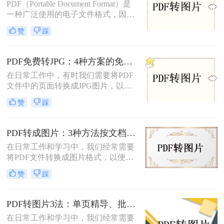
PDF（Portable Document Format）是
一种广泛使用的电子文件格式，因其
跨平台性和良好的排版效果而受到青
赞
踩
睐。然而，在某些情况下，我们可能
需要将PDF文件转换成JPG图片格
式，以便更方便地在不同设备或软件
PDF免费转JPG：4种方案的免费次数、文件限制和效果对照！
上进行查看和编辑。那么pdf怎么转换
在日常工作中，有时我们需要将PDF
成jpg图片呢？本文将介绍四种常用的
文件中的页面转换成JPG图片，以便
将PDF文件转换为JPG图片的方法，
在不同的应用场景中使用。那么怎么
帮助您根据不同的需求选择最合适的
赞
踩
把pdf转换成jpg图片免费呢？本文将
方式。
介绍四种免费且高效的方法，帮助您
轻松完成PDF到JPG的转换。
PDF转成图片：3种方法按文档类型（纯文本/图文/扫描件）选择！
在日常工作和学习中，我们经常需要
将PDF文件转换成图片格式，以便于
分享、打印或进行其他编辑操作。那
赞
踩
么pdf转成图片怎么转呢？本文将介绍
三种将PDF转成图片的方法。
PDF转图片3法：单页精导、批量快导、截图应急各取所需！
在日常工作和学习中，我们经常需要