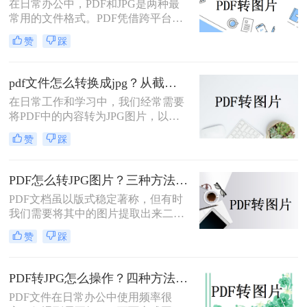
在日常办公中，PDF和JPG是两种最
常用的文件格式。PDF凭借跨平台兼
容性和文档保护特性，广泛用于合
赞
踩
同、报告、扫描件的存储与传输；而
JPG则以其通用性和易分享性，更适
合网页展示、社交媒体发布和图像编
pdf文件怎么转换成jpg？从截图到专业软件，一篇讲清楚！
辑。那么，PDF怎么转换成JPG图片
在日常工作和学习中，我们经常需要
呢？本文将先给出三种方案的直观对
将PDF中的内容转为JPG图片，以便
比，再逐一拆解操作步骤，您可根据
插入PPT、上传网页或通过微信分
使用频率、文件数量和隐私需求快速
赞
踩
享。PDF怎么转JPG图片？本文先给
选择最合适的方法。
出四种主流方案的对比结论，再逐一
拆解操作步骤，您可根据使用频率、
PDF怎么转JPG图片？三种方法对比，一看就懂！
图片质量要求和操作习惯快速选择最
PDF文档虽以版式稳定著称，但有时
适合的方法。
我们需要将其中的图片提取出来二次
编辑，或转成图片格式用于网页、
赞
踩
PPT等场景。那么，PDF怎么转JPG图
片？本文先给出三种主流方案的对比
结论，再逐一拆解操作步骤，您可根
PDF转JPG怎么操作？四种方法实测对比，附各场景最优选！
据转换频率、图片质量要求和隐私需
PDF文件在日常办公中使用频率很
求快速选择。