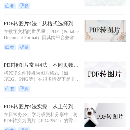
台、保持文档格式不变的特点而受到
赞
踩
用户的喜爱。但在某些情况下，我们
可能需要将PDF文件转换为图片格
式，以便更方便地进行编辑、分享或
PDF转图片4法：从格式选择到DPI设置的完整操作指南！
嵌入到其他文档中。那么如何免费将
在数字文档的世界里，PDF（Portable
pdf转换成图片呢？本文将介绍几种免
Document Format）因其跨平台兼容性
费将PDF转换成图片的方法，并详细
和版面保真度而备受推崇。然而，在
解释其操作步骤和注意事项。
赞
踩
某些情况下，将PDF文件中的页面或
特定内容转化为图像格式，如JPEG或
PNG，可能更为实用，比如制作演示
PDF转图片常用4法：不同页数文档的最优转换路径！
文稿、社交媒体分享或整合进其他图
将PDF文件转换为图片格式（如
文混排的设计中。那么pdf如何转成图
JPEG、PNG等）在很多情况下是非常
片呢？本文将详细介绍将PDF文件转
有用的，比如当你需要在网络上分享
换为图片的多种方法，帮助你轻松完
赞
踩
文档的一部分内容，或者想要快速查
成这一任务。
看某个页面而不打开PDF阅读器时。
那么pdf如何转换成图片呢？本文将介
PDF转图片4法实操：从上传到下载的完整步骤和参数设置！
绍几种常用的PDF转图片的方法。
在日常办公、学习或资料分享中，将
PDF转换为图片（JPG/PNG）的需求
十分常见。那么pdf怎么转图片呢？本