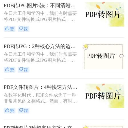
实现格式转换。
PDF转JPG图片5法：不同清晰度需求下的最优选择！
在日常工作和学习中，我们有时需要
将PDF文件转换成JPG图片格式，以
便于在社交媒体、网站或打印设备上
赞
踩
展示和分享。那么pdf怎么转换成jpg
图片​呢？本文将介绍五种将PDF转换
成JPG图片的方法。每种方法都有其
PDF转JPG：2种核心方法的适用场景和操作差异！
独特的优缺点和适用场景，用户可以
在日常工作和学习中，我们时常需要
根据自己的需求选择最合适的方法。
将PDF文件转换成JPG图片格式，以
便于在多种设备和平台上进行浏览、
赞
踩
编辑和分享。那么怎么把pdf转换成
jpg呢？本文将介绍两种将PDF转换成
JPG的方法。
PDF文件转图片：4种快速方法的速度排名和操作步骤！
在数字化时代，PDF文件成为了一种
非常常见的文档格式。然而，有时候
我们需要将PDF文件转换为图片格
赞
踩
式，以便于在网页或者其他媒体上使
用。那么，PDF文件怎样转图片呢？
本文将为您介绍几种简单、快速且高
PDF转图片3种超实用方案：在线、客户端、截图各自优势！