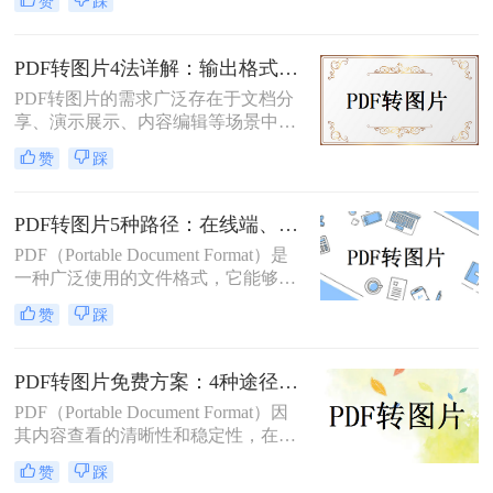
赞
踩
文将介绍多种实用方法，满足不同场
景需求。
PDF转图片4法详解：输出格式、分辨率、批量处理全对比！
PDF转图片的需求广泛存在于文档分
享、演示展示、内容编辑等场景中。
那么pdf如何转图片呢？本文将从不同
赞
踩
平台和用户需求出发，详细介绍多种
常用方法。
PDF转图片5种路径：在线端、客户端和截图法的效率对比！
PDF（Portable Document Format）是
一种广泛使用的文件格式，它能够保
持文档格式不变，无论在哪种设备上
赞
踩
打开都能呈现出一致的效果。然而，
有时候我们可能需要将PDF文件中的
一页或多页转换为图片格式，比如
PDF转图片免费方案：4种途径的免费额度和隐藏限制！
JPG或PNG，以方便在不同的应用场
PDF（Portable Document Format）因
景中使用。那么pdf转图片怎么转呢？
其内容查看的清晰性和稳定性，在日
本文将详细介绍几种常见的方法来帮
常工作和学习中得到了广泛应用。然
助您将PDF文件转换为图片。
赞
踩
而，在某些情况下，我们可能需要将