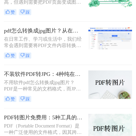
高，但遇到需要把PDF页面变成图片
插入文档、发微信、上传到只接受图
赞
踩
片格式的平台时，就得做格式转换。
不同方法在转换质量、操作效率、数
据安全方面差异很大——截图法可能
pdf怎么转换成jpg图片？从在线工具到专业软件，总有一款适合你！
模糊失真，在线工具有隐私顾虑，专
在日常工作、学习或生活中，我们经
业软件又需要安装。选错方法不仅浪
常会遇到需要将PDF文件内容转换为
费时间，还可能得到画质差的图片。
JPG图片的场景。或许是希望将一份
赞
踩
报告中的图表插入PPT演示，或许是
想要分享合同中的某一页而不发送整
个文件，又或者是为了在社交媒体上
不装软件PDF转JPG：4种纯在线方案的转换效果和速度对比！
展示一份精美的文档内容。PDF因其
不用软件pdf怎么转换成jpg图片？
格式稳定、兼容性强而成为文档分发
PDF是一种常见的文档格式，而JPG
的首选，但其不易编辑和截取的特
是一种常见的图片格式。有时候，我
性，也使得“PDF转JGT”成为一个高
赞
踩
们需要将PDF文件转换成JPG图片。
频需求。
虽然市面上有很多PDF转JPG的软
件，但如果你不想使用这些软件，那
PDF转图片免费用：5种工具的文件限制和输出质量对比！
么你可以尝试以下方法。
PDF（Portable Document Format）是
一种广泛使用的文件格式，因其跨平