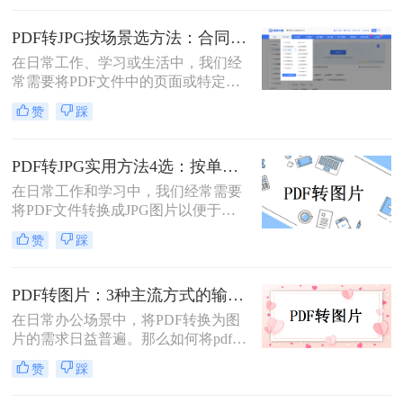
PDF文件转换为图片格式，以便更灵
活地编辑、分享或用于其他特殊用
PDF转JPG按场景选方法：合同、图纸、证件照分别用哪种！
途。那么pdf转图片怎么转免费呢？以
在日常工作、学习或生活中，我们经
下将详细介绍几种免费将PDF转换为
常需要将PDF文件中的页面或特定内
图片的方法，帮助用户轻松实现格式
容转换为JPG图片格式。无论是为了
转换。
赞
踩
在演示文稿中插入一页图表、在社交
媒体上分享一份文档的截图，还是为
了满足某些平台只支持图片上传的需
PDF转JPG实用方法4选：按单页/多页/批量场景分别推荐！
求，PDF转JPG都是一项非常实用的
在日常工作和学习中，我们经常需要
技能
将PDF文件转换成JPG图片以便于浏
览、分享或编辑。PDF（Portable
赞
踩
Document Format）作为一种文档格
式，以其跨平台兼容性和良好的文件
保护机制著称，但在某些情况下，我
PDF转图片：3种主流方式的输出分辨率和文件体积实测！
们更希望将其转换为JPG（Joint
在日常办公场景中，将PDF转换为图
Photographic Experts Group）格式的图
片的需求日益普遍。那么如何将pdf转
片文件。那么如何把pdf怎么转换成
换成图片呢？本文精选三种主流方
jpg图片呢？本文将介绍几种实用的方
赞
踩
法，助您高效完成格式转换。
法，帮助您轻松实现PDF到JPG的转
换。