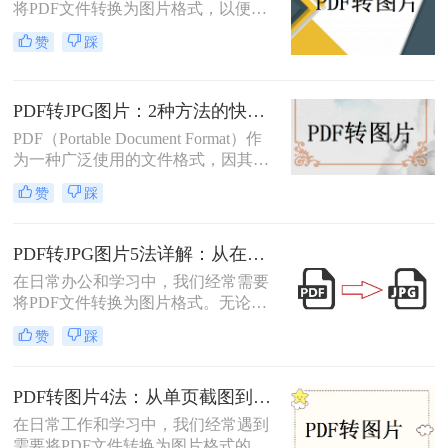
将PDF文件转换为图片格式，以便进
行分享、打印或进一步的图像处理。
赞
踩
那么怎么把pdf转图片呢？本文将介绍
三种将PDF转为图片的方法。每种方
法都有其特点和适用场景，您可以根
PDF转JPG图片：2种方法的快捷操作和格式选择要点！
据实际需求选择合适的方法进行转
换。
PDF（Portable Document Format）作
为一种广泛使用的文件格式，因其跨
平台、不易被篡改的特性而备受青
赞
踩
睐。然而，在某些情况下，我们可能
需要将PDF转换成JPG图片格式，以
便于在更多设备上查看、分享或进行
PDF转JPG图片5法详解：从在线工具到桌面端全路径对比！
编辑。那么怎么将pdf转换成jpg图片
在日常办公和学习中，我们经常需要
呢？本文将介绍两种将PDF转换成
将PDF文件转换为图片格式。无论是
JPG图片的方法，包括使用专业软件
为了方便分享、嵌入演示文稿，还是
和在线转换工具，帮助大家轻松应对
赞
踩
为了保护文档内容不被随意编辑，掌
这一需求。
握怎么把PDF转成图片都是一项非常
实用的技能。本文将详细介绍5种经
PDF转图片4法：从单页截图到批量导出的完整操作路径！
过验证的有效方法，帮助您根据不同
在日常工作和学习中，我们经常遇到
场景选择最适合的解决方案。
需要将PDF文件转换为图片格式的情