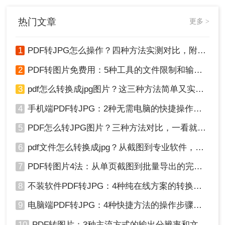
因在线转换工具导致的企业核心数据
泄露事件！
热门文章
更多 >
1
PDF转JPG怎么操作？四种方法实测对比，附各场景最优选！
2
PDF转图片免费用：5种工具的文件限制和输出质量对比！
3
pdf怎么转换成jpg图片？这三种方法简单又实用！
4
手机端PDF转JPG：2种无需电脑的快捷操作流程！
5
PDF怎么转JPG图片？三种方法对比，一看就懂！
6
pdf文件怎么转换成jpg？从截图到专业软件，一篇讲清楚！
7
PDF转图片4法：从单页截图到批量导出的完整操作路径！
8
不装软件PDF转JPG：4种纯在线方案的转换效果和速度对比！
9
电脑端PDF转JPG：4种快捷方法的操作步骤和常见格式问题！
10
PDF转图片：3种主流方式的输出分辨率和文件体积实测！