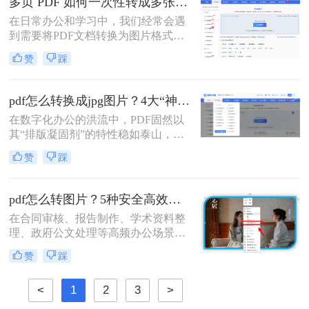
多页 PDF 如何一次性转成多张图片？高效方法全解析！
片。
在日常办公和学习中，我们经常会遇
到需要将PDF文档转换为图片格式的
情况，比如制作PPT素材、在社交媒
赞
踩
体分享资料，或者在不方便打开PDF
阅读器的设备上查看内容。当面对几
十页甚至上百页的PDF文件时，一页
pdf怎么转换成jpg图片？4大“神操作”让文件处理效率飙升！
页截图显然不现实。那么，多页 PDF
在数字化办公的洪流中，PDF固然以
如何一次性转成多张图片呢？本文将
其“排版凝固剂”的特性稳如泰山，但
为你推荐几种有效的方法，并附带详
当我们需要快速分享、即时预览或二
细的操作步骤和注意事项。
赞
踩
次编辑时，它往往变成了一堵厚重的
墙。将PDF“粉碎”重组为JPG图片，
不仅是格式的跃迁，更是工作流的彻
pdf怎么转图片？5种安全高效实测方法！
底解放。那么pdf怎么转换成jpg图片​
在合同审核、报告制作、学术资料整
呢？
理、政府公文处理等高频办公场景
中，将PDF精准转换为图片格式（如
赞
踩
JPG/PNG）是效率刚需，却也是“翻
车”重灾区：文字模糊、图片变形、
<
1
2
3
>
分辨率丢失、敏感信息泄露……更严
峻的是，2026年国家网信办通报多起