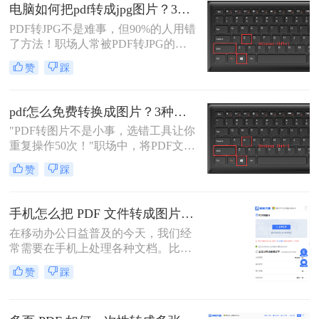
办公人群和自媒体创作者而言，将一
电脑如何把pdf转成jpg图片？3种高效方法，精准转换不踩坑！
份精心制作的PDF报告、产品手册或
PDF转JPG不是难事，但90%的人用错
设计稿，精准无误地转换为JPG图
了方法！职场人常被PDF转JPG的效
片，是嵌入PPT、上传网站或进行二
率问题困扰：扫描版文档转图片模
次编辑的常见刚需。
赞
踩
糊、批量处理繁琐、安全隐忧频发。
作为深耕电脑办公软件测评6年的小
编，我见过太多人因方法不当浪费时
pdf怎么免费转换成图片？3种高效方法实测！
间。
"PDF转图片不是小事，选错工具让你
重复操作50次！"职场中，将PDF文档
快速转为清晰图片是高频刚需——会
赞
踩
议截图、社交媒体配图、技术文档存
档，都需精准高效。然而，90%的办
公族曾陷入“转换后模糊不清、手动
手机怎么把 PDF 文件转成图片？4种高效方法实测推荐
调整耗时”的困境。
在移动办公日益普及的今天，我们经
常需要在手机上处理各种文档。比如
收到电子发票、合同或者学习资料是
赞
踩
PDF格式，但对方要求发送JPG图
片，或者为了方便在朋友圈、微信群
分享，我们需要将PDF页面提取为图