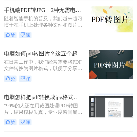
分享、插入演示文稿或进行图像编
pdf怎么转换成jpg图片呢？本文融合
辑。那么电脑上pdf怎么转换成图片
专业知识和实际案例，确保内容客观
手机端PDF转JPG：2种无需电脑的快捷操作流程！
呢？本文将全面介绍五种在电脑上将
中立，同时自然融入高效工具推荐，
随着智能手机的普及，我们越来越习
PDF转换为图片的高效方法，涵盖专
助您轻松应对办公挑战。
惯于在手机上处理各种文件和图片。
业软件、在线工具、命令行技巧等不
有时候，我们可能需要将PDF文件中
同解决方案。
赞
踩
的图片转换成JPG格式，以便在不同
的场合中使用。下面是一篇关于手机
怎么把pdf图片转换成jpg的文章，希
电脑如何pdf转图片？这五个超实用的方法一定要试试！
望对您有所帮助。
在日常工作中，我们经常需要将PDF
文件转换为图片格式，以便于分享、
编辑或打印。那么电脑如何pdf转图片
赞
踩
呢？本文将为您介绍五种高效的PDF
转图片方法，帮助您轻松完成转换任
务。
电脑怎样把pdf转换成jpg格式的图片？三大高效方法，精准保真一看就会！
“99%的人还在用截图处理PDF转图
片，结果模糊失真，专业度瞬间崩
塌。”作为一名深耕电脑办公软件测
赞
踩
评多年的博主，小编每天都在与各种
文档格式打交道。我深知，对于职场