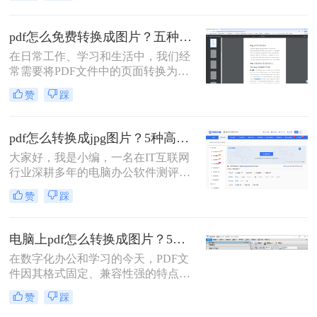
见的PDF转图片的方法。
pdf怎么免费转换成图片？五种高效方法详解，总有一款适合你！
在日常工作、学习和生活中，我们经
常需要将PDF文件中的页面转换为图
片格式（如JPG、PNG）。无论是为
赞
踩
了在演示文稿中插入清晰的图表、在
社交媒体上分享内容，还是为了满足
某些平台只支持图片上传的需求，掌
pdf怎么转换成jpg图片？5种高效方法详解，告别繁琐操作！
握PDF转图片的技能都至关重要。然
大家好，我是小编，一名在IT互联网
而，面对网络上琳琅满目的转换工
行业深耕多年的电脑办公软件测评博
具，如何选择一款免费、安全且高效
主。在日常工作中，我经常收到用户
的方法成为了许多人的难题。
赞
踩
反馈：PDF文件里的图表或文字需要
快速转换为JPG图片，用于自媒体配
图、报告展示或资料存档，但转换过
电脑上pdf怎么转换成图片？5个常用有效方法，精准高效不踩坑！
程总是遇到格式错乱、操作复杂或隐
在数字化办公和学习的今天，PDF文
私泄露等问题。今天，我将结合多年
件因其格式固定、兼容性强的特点而
测评经验，为大家详细解析PDF怎么
广泛应用。但有时我们需要将PDF文
转换成JPG图片的常用方法，帮助您
赞
踩
件转换为图片格式，便于在社交媒体
精准提取信息，提升工作效率。那么