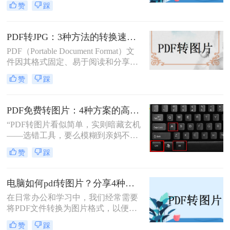
赞
踩
下，我们可能希望将PDF内容转换为
图片格式，以便进行编辑、分享或打
印。那么pdf怎么转换成图片呢？本文
PDF转JPG：3种方法的转换速度、清晰度和文件体积对比！
将介绍两种将PDF转换成图片的方
PDF（Portable Document Format）文
法。
件因其格式固定、易于阅读和分享而
广受欢迎。然而，在某些情况下，我
赞
踩
们可能需要将PDF文件转换为JPG图
片格式，以便进行图像处理、在线分
享或嵌入到其他文档中。那么pdf怎么
PDF免费转图片：4种方案的高清输出设置和无损转换要点！
转换成jpg呢？本文将介绍三种将PDF
“PDF转图片看似简单，实则暗藏玄机
转换成JPG的实用方法。
——选错工具，要么模糊到亲妈不
认，要么操作复杂到怀疑人生。那么
赞
踩
pdf怎么免费转换成图片呢？”作为深
耕办公软件测评多年的博主，今天就
给大家扒一扒免费且高效的PDF转图
电脑如何pdf转图片？分享4种常见方法~！
片方法，覆盖不同场景需求，看完直
在日常办公和学习中，我们经常需要
接抄作业！
将PDF文件转换为图片格式，以便更
好地进行分享、编辑或保存。那么电
赞
踩
脑如何pdf转图片呢？本文介绍四种常