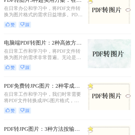
效的转换方法。
在日常办公和学习中，将PDF文件转
换为图片格式的需求日益增多。PDF
转图片不仅便于分享、保存和打印，
赞
踩
还能有效规避某些版权问题，提高阅
读体验。那么pdf怎么转图片呢？本文
将介绍三种常用的PDF转图片方法。
电脑端PDF转图片：2种高效方法的详细操作和参数配置!
在日常工作和学习中，将PDF文件转
换为图片的需求非常普遍。无论是为
了方便分享、展示还是进一步处理，
赞
踩
掌握几种高效的PDF转图片方法都是
非常有用的。那么电脑上怎么把pdf转
图片呢？本文将详细介绍两种常见的
PDF免费转JPG图片：2种零成本方案的转换效果和限制！
电脑上PDF转图片方法，帮助用户轻
在日常工作和学习中，我们时常需要
松完成文件格式转换。
将PDF文件转换成JPG图片格式，以
便于在多种设备和平台上进行浏览和
赞
踩
分享。那么pdf怎么转换成jpg图片免
费呢？本文将介绍两种免费将PDF转
换成JPG图片的方法。
PDF转JPG图片：3种方法按输出质量和批量需求选择！