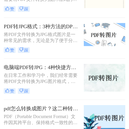
况。无论是制作PPT素材、在社交媒
赞
踩
体分享资料，还是在不方便打开PDF
阅读器的设备上查看内容，了解怎么
把PDF转成图片都是一项必备技能。
PDF转JPG格式：3种方法的DPI设置和清晰度调节技巧！
本文将详细介绍4种实用的转换方
将PDF文件转换为JPG格式图片是一
法，帮助您快速掌握这项技能。
种常见的需求，无论是为了便于分
享、编辑还是其他用途。那么PDF转
赞
踩
jpg格式图片怎么弄呢？本文将介绍一
些常用的方法。
电脑端PDF转JPG：4种快捷方法的操作步骤和常见格式问题！
在日常工作和学习中，我们经常需要
将PDF文件转换为JPG图片格式，以
便于在网页上分享、在演示中插入或
赞
踩
简单地打印出来。那么电脑怎么把pdf
转换成jpg图片呢？本文将介绍四种不
同的方法，帮助你在电脑上轻松完成
pdf怎么转换成图片？这二种转换方法较为实用！
PDF到JPG的转换。
PDF（Portable Document Format）文
件因其跨平台、保持格式一致性的特
性而被广泛使用。然而，在某些情况