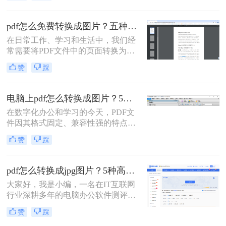
耕办公软件测评多年的博主，今天就
给大家扒一扒免费且高效的PDF转图
pdf怎么免费转换成图片？五种高效方法详解，总有一款适合你！
片方法，覆盖不同场景需求，看完直
在日常工作、学习和生活中，我们经
接抄作业！
常需要将PDF文件中的页面转换为图
片格式（如JPG、PNG）。无论是为
赞
踩
了在演示文稿中插入清晰的图表、在
社交媒体上分享内容，还是为了满足
某些平台只支持图片上传的需求，掌
电脑上pdf怎么转换成图片？5个常用有效方法，精准高效不踩坑！
握PDF转图片的技能都至关重要。然
在数字化办公和学习的今天，PDF文
而，面对网络上琳琅满目的转换工
件因其格式固定、兼容性强的特点而
具，如何选择一款免费、安全且高效
广泛应用。但有时我们需要将PDF文
的方法成为了许多人的难题。
赞
踩
件转换为图片格式，便于在社交媒体
分享、插入演示文稿或进行图像编
辑。那么电脑上pdf怎么转换成图片
pdf怎么转换成jpg图片？5种高效方法详解，告别繁琐操作！
呢？本文将全面介绍五种在电脑上将
大家好，我是小编，一名在IT互联网
PDF转换为图片的高效方法，涵盖专
行业深耕多年的电脑办公软件测评博
业软件、在线工具、命令行技巧等不
主。在日常工作中，我经常收到用户
同解决方案。
赞
踩
反馈：PDF文件里的图表或文字需要