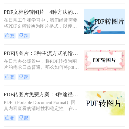
式，以其跨平台兼容性和良好的文件
保护机制著称，但在某些情况下，我
PDF文档秒转图片：4种方法的速度和画质实测排名！
们更希望将其转换为JPG（Joint
在日常工作和学习中，我们经常需要
Photographic Experts Group）格式的图
将PDF文档转换为图片格式，以便于
片文件。那么如何把pdf怎么转换成
分享、编辑或满足特定的展示需求。
jpg图片呢？本文将介绍几种实用的方
赞
踩
那么pdf文档怎么变成图片呢？本文将
法，帮助您轻松实现PDF到JPG的转
详细介绍几种将PDF文档转换成图片
换。
的方法，帮助读者轻松应对这一需
PDF转图片：3种主流方式的输出分辨率和文件体积实测！
求。
在日常办公场景中，将PDF转换为图
片的需求日益普遍。那么如何将pdf转
换成图片呢？本文精选三种主流方
赞
踩
法，助您高效完成格式转换。
PDF转图片免费方案：4种途径的免费额度和隐藏限制！
PDF（Portable Document Format）因
其内容查看的清晰性和稳定性，在日
常工作和学习中得到了广泛应用。然
赞
踩
而，在某些情况下，我们可能需要将
PDF文件转换为图片格式，以便更灵