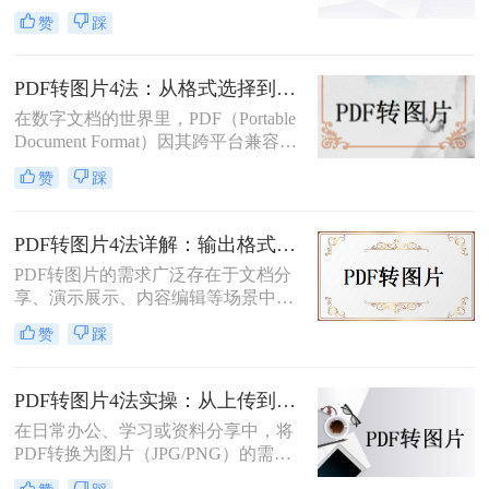
有用的，比如当你需要在网络上分享
性，也使得“PDF转JGT”成为一个高
赞
踩
文档的一部分内容，或者想要快速查
频需求。
看某个页面而不打开PDF阅读器时。
那么pdf如何转换成图片呢？本文将介
PDF转图片4法：从格式选择到DPI设置的完整操作指南！
绍几种常用的PDF转图片的方法。
在数字文档的世界里，PDF（Portable
Document Format）因其跨平台兼容性
和版面保真度而备受推崇。然而，在
赞
踩
某些情况下，将PDF文件中的页面或
特定内容转化为图像格式，如JPEG或
PNG，可能更为实用，比如制作演示
PDF转图片4法详解：输出格式、分辨率、批量处理全对比！
文稿、社交媒体分享或整合进其他图
PDF转图片的需求广泛存在于文档分
文混排的设计中。那么pdf如何转成图
享、演示展示、内容编辑等场景中。
片呢？本文将详细介绍将PDF文件转
那么pdf如何转图片呢？本文将从不同
换为图片的多种方法，帮助你轻松完
赞
踩
平台和用户需求出发，详细介绍多种
成这一任务。
常用方法。
PDF转图片4法实操：从上传到下载的完整步骤和参数设置！
在日常办公、学习或资料分享中，将
PDF转换为图片（JPG/PNG）的需求
十分常见。那么pdf怎么转图片呢？本