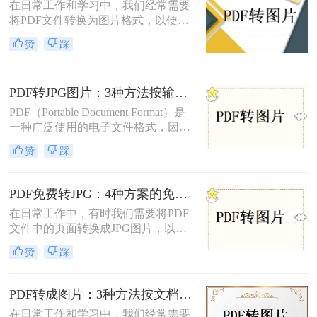
在日常工作和学习中，我们经常需要
将PDF文件转换为图片格式，以便进
行分享、打印或进一步的图像处理。
赞
踩
那么怎么把pdf转图片呢？本文将介绍
三种将PDF转为图片的方法。每种方
法都有其特点和适用场景，您可以根
PDF转JPG图片：3种方法按输出质量和批量需求选择！
据实际需求选择合适的方法进行转
换。
PDF（Portable Document Format）是
一种广泛使用的电子文件格式，因其
跨平台性和良好的排版效果而受到青
赞
踩
睐。然而，在某些情况下，我们可能
需要将PDF文件转换成JPG图片格
式，以便更方便地在不同设备或软件
PDF免费转JPG：4种方案的免费次数、文件限制和效果对照！
上进行查看和编辑。那么pdf怎么转换
在日常工作中，有时我们需要将PDF
成jpg图片呢？本文将介绍四种常用的
文件中的页面转换成JPG图片，以便
将PDF文件转换为JPG图片的方法，
在不同的应用场景中使用。那么怎么
帮助您根据不同的需求选择最合适的
赞
踩
把pdf转换成jpg图片免费呢？本文将
方式。
介绍四种免费且高效的方法，帮助您
轻松完成PDF到JPG的转换。
PDF转成图片：3种方法按文档类型（纯文本/图文/扫描件）选择！
在日常工作和学习中，我们经常需要