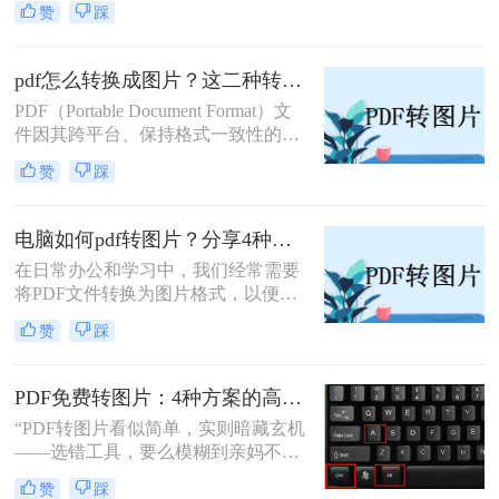
赞
踩
们可能需要将PDF文件转换为JPG图
片格式，以便进行图像处理、在线分
享或嵌入到其他文档中。那么pdf怎么
pdf怎么转换成图片？这二种转换方法较为实用！
转换成jpg呢？本文将介绍三种将PDF
PDF（Portable Document Format）文
转换成JPG的实用方法。
件因其跨平台、保持格式一致性的特
性而被广泛使用。然而，在某些情况
赞
踩
下，我们可能希望将PDF内容转换为
图片格式，以便进行编辑、分享或打
印。那么pdf怎么转换成图片呢？本文
电脑如何pdf转图片？分享4种常见方法~！
将介绍两种将PDF转换成图片的方
在日常办公和学习中，我们经常需要
法。
将PDF文件转换为图片格式，以便更
好地进行分享、编辑或保存。那么电
赞
踩
脑如何pdf转图片呢？本文介绍四种常
见的PDF转图片的方法。
PDF免费转图片：4种方案的高清输出设置和无损转换要点！
“PDF转图片看似简单，实则暗藏玄机
——选错工具，要么模糊到亲妈不
认，要么操作复杂到怀疑人生。那么
赞
踩
pdf怎么免费转换成图片呢？”作为深