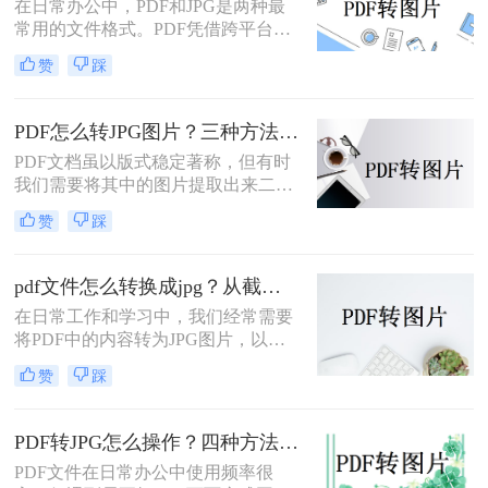
在日常办公中，PDF和JPG是两种最
常用的文件格式。PDF凭借跨平台兼
容性和文档保护特性，广泛用于合
赞
踩
同、报告、扫描件的存储与传输；而
JPG则以其通用性和易分享性，更适
合网页展示、社交媒体发布和图像编
PDF怎么转JPG图片？三种方法对比，一看就懂！
辑。那么，PDF怎么转换成JPG图片
PDF文档虽以版式稳定著称，但有时
呢？本文将先给出三种方案的直观对
我们需要将其中的图片提取出来二次
比，再逐一拆解操作步骤，您可根据
编辑，或转成图片格式用于网页、
使用频率、文件数量和隐私需求快速
赞
踩
PPT等场景。那么，PDF怎么转JPG图
选择最合适的方法。
片？本文先给出三种主流方案的对比
结论，再逐一拆解操作步骤，您可根
pdf文件怎么转换成jpg？从截图到专业软件，一篇讲清楚！
据转换频率、图片质量要求和隐私需
在日常工作和学习中，我们经常需要
求快速选择。
将PDF中的内容转为JPG图片，以便
插入PPT、上传网页或通过微信分
赞
踩
享。PDF怎么转JPG图片？本文先给
出四种主流方案的对比结论，再逐一
拆解操作步骤，您可根据使用频率、
PDF转JPG怎么操作？四种方法实测对比，附各场景最优选！
图片质量要求和操作习惯快速选择最
PDF文件在日常办公中使用频率很
适合的方法。