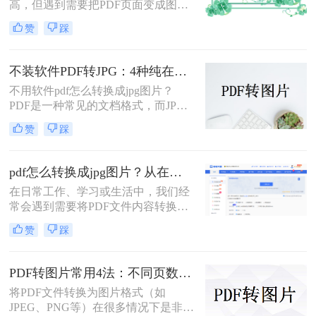
高，但遇到需要把PDF页面变成图片
插入文档、发微信、上传到只接受图
赞
踩
片格式的平台时，就得做格式转换。
不同方法在转换质量、操作效率、数
据安全方面差异很大——截图法可能
不装软件PDF转JPG：4种纯在线方案的转换效果和速度对比！
模糊失真，在线工具有隐私顾虑，专
不用软件pdf怎么转换成jpg图片？
业软件又需要安装。选错方法不仅浪
PDF是一种常见的文档格式，而JPG
费时间，还可能得到画质差的图片。
是一种常见的图片格式。有时候，我
赞
踩
们需要将PDF文件转换成JPG图片。
虽然市面上有很多PDF转JPG的软
件，但如果你不想使用这些软件，那
pdf怎么转换成jpg图片？从在线工具到专业软件，总有一款适合你！
么你可以尝试以下方法。
在日常工作、学习或生活中，我们经
常会遇到需要将PDF文件内容转换为
JPG图片的场景。或许是希望将一份
赞
踩
报告中的图表插入PPT演示，或许是
想要分享合同中的某一页而不发送整
个文件，又或者是为了在社交媒体上
PDF转图片常用4法：不同页数文档的最优转换路径！
展示一份精美的文档内容。PDF因其
将PDF文件转换为图片格式（如
格式稳定、兼容性强而成为文档分发
JPEG、PNG等）在很多情况下是非常
的首选，但其不易编辑和截取的特