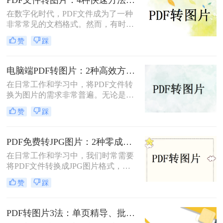
在数字化时代，PDF文件成为了一种
非常常见的文档格式。然而，有时候
我们需要将PDF文件转换为图片格
赞
踩
式，以便于在网页或者其他媒体上使
用。那么，PDF文件怎样转图片呢？
本文将为您介绍几种简单、快速且高
电脑端PDF转图片：2种高效方法的详细操作和参数配置!
效的转换方法。
在日常工作和学习中，将PDF文件转
换为图片的需求非常普遍。无论是为
了方便分享、展示还是进一步处理，
赞
踩
掌握几种高效的PDF转图片方法都是
非常有用的。那么电脑上怎么把pdf转
图片呢？本文将详细介绍两种常见的
PDF免费转JPG图片：2种零成本方案的转换效果和限制！
电脑上PDF转图片方法，帮助用户轻
在日常工作和学习中，我们时常需要
松完成文件格式转换。
将PDF文件转换成JPG图片格式，以
便于在多种设备和平台上进行浏览和
赞
踩
分享。那么pdf怎么转换成jpg图片免
费呢？本文将介绍两种免费将PDF转
换成JPG图片的方法。
PDF转图片3法：单页精导、批量快导、截图应急各取所需！