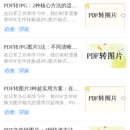
您轻松完成转换任务。
PDF转JPG：2种核心方法的适用场景和操作差异！
在日常工作和学习中，我们时常需要
将PDF文件转换成JPG图片格式，以
便于在多种设备和平台上进行浏览、
赞
踩
编辑和分享。那么怎么把pdf转换成
jpg呢？本文将介绍两种将PDF转换成
JPG的方法。
PDF转JPG图片5法：不同清晰度需求下的最优选择！
在日常工作和学习中，我们有时需要
将PDF文件转换成JPG图片格式，以
便于在社交媒体、网站或打印设备上
赞
踩
展示和分享。那么pdf怎么转换成jpg
图片​呢？本文将介绍五种将PDF转换
成JPG图片的方法。每种方法都有其
PDF转图片3种超实用方案：在线、客户端、截图各自优势！
独特的优缺点和适用场景，用户可以
在日常办公和学习中，将PDF文件转
根据自己的需求选择最合适的方法。
换为图片格式的需求日益增多。PDF
转图片不仅便于分享、保存和打印，
赞
踩
还能有效规避某些版权问题，提高阅
读体验。那么pdf怎么转图片呢？本文
将介绍三种常用的PDF转图片方法。
PDF文件转图片：4种快速方法的速度排名和操作步骤！