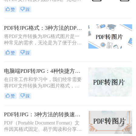
JPG图片的方法，包括使用专业软件
为了方便分享、嵌入演示文稿，还是
和在线转换工具，帮助大家轻松应对
赞
踩
为了保护文档内容不被随意编辑，掌
这一需求。
握怎么把PDF转成图片都是一项非常
实用的技能。本文将详细介绍5种经
PDF转JPG格式：3种方法的DPI设置和清晰度调节技巧！
过验证的有效方法，帮助您根据不同
将PDF文件转换为JPG格式图片是一
场景选择最适合的解决方案。
种常见的需求，无论是为了便于分
享、编辑还是其他用途。那么PDF转
赞
踩
jpg格式图片怎么弄呢？本文将介绍一
些常用的方法。
电脑端PDF转JPG：4种快捷方法的操作步骤和常见格式问题！
在日常工作和学习中，我们经常需要
将PDF文件转换为JPG图片格式，以
便于在网页上分享、在演示中插入或
赞
踩
简单地打印出来。那么电脑怎么把pdf
转换成jpg图片呢？本文将介绍四种不
同的方法，帮助你在电脑上轻松完成
PDF转JPG：3种方法的转换速度、清晰度和文件体积对比！
PDF到JPG的转换。
PDF（Portable Document Format）文
件因其格式固定、易于阅读和分享而
广受欢迎。然而，在某些情况下，我