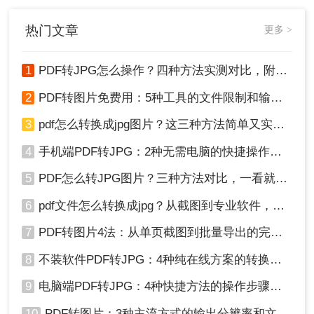
因在线转换工具导致的企业核心数据
泄露事件！
热门文章
更多 >
1
PDF转JPG怎么操作？四种方法实测对比，附各场景最优选！
2
PDF转图片免费用：5种工具的文件限制和输出质量对比！
3
pdf怎么转换成jpg图片？这三种方法简单又实用！
4
手机端PDF转JPG：2种无需电脑的快捷操作流程！
5
PDF怎么转JPG图片？三种方法对比，一看就懂！
6
pdf文件怎么转换成jpg？从截图到专业软件，一篇讲清楚！
7
PDF转图片4法：从单页截图到批量导出的完整操作路径！
8
不装软件PDF转JPG：4种纯在线方案的转换效果和速度对比！
9
电脑端PDF转JPG：4种快捷方法的操作步骤和常见格式问题！
10
PDF转图片：3种主流方式的输出分辨率和文件体积实测！