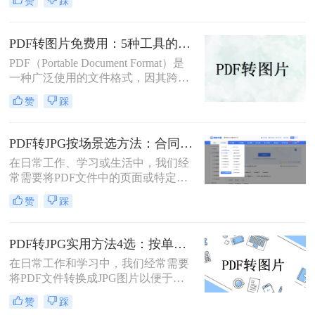
赞
踩
文将介绍多种实用方法，满足不同场
景需求。
PDF转图片免费用：5种工具的文件限制和输出质量对比！
PDF（Portable Document Format）是
一种广泛使用的文件格式，因其跨平
台、保持文档格式不变的特点而受到
赞
踩
用户的喜爱。但在某些情况下，我们
可能需要将PDF文件转换为图片格
式，以便更方便地进行编辑、分享或
PDF转JPG按场景选方法：合同、图纸、证件照分别用哪种！
嵌入到其他文档中。那么如何免费将
在日常工作、学习或生活中，我们经
pdf转换成图片呢？本文将介绍几种免
常需要将PDF文件中的页面或特定内
费将PDF转换成图片的方法，并详细
容转换为JPG图片格式。无论是为了
解释其操作步骤和注意事项。
赞
踩
在演示文稿中插入一页图表、在社交
媒体上分享一份文档的截图，还是为
了满足某些平台只支持图片上传的需
PDF转JPG实用方法4选：按单页/多页/批量场景分别推荐！
求，PDF转JPG都是一项非常实用的
在日常工作和学习中，我们经常需要
技能
将PDF文件转换成JPG图片以便于浏
览、分享或编辑。PDF（Portable
赞
踩
Document Format）作为一种文档格