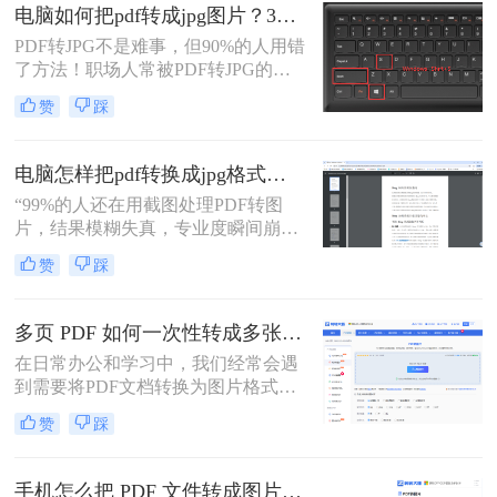
公族曾陷入“转换后模糊不清、手动
电脑如何把pdf转成jpg图片？3种高效方法，精准转换不踩坑！
调整耗时”的困境。
PDF转JPG不是难事，但90%的人用错
了方法！职场人常被PDF转JPG的效
率问题困扰：扫描版文档转图片模
赞
踩
糊、批量处理繁琐、安全隐忧频发。
作为深耕电脑办公软件测评6年的小
编，我见过太多人因方法不当浪费时
电脑怎样把pdf转换成jpg格式的图片？三大高效方法，精准保真一看就会！
间。
“99%的人还在用截图处理PDF转图
片，结果模糊失真，专业度瞬间崩
塌。”作为一名深耕电脑办公软件测
赞
踩
评多年的博主，小编每天都在与各种
文档格式打交道。我深知，对于职场
办公人群和自媒体创作者而言，将一
多页 PDF 如何一次性转成多张图片？高效方法全解析！
份精心制作的PDF报告、产品手册或
在日常办公和学习中，我们经常会遇
设计稿，精准无误地转换为JPG图
到需要将PDF文档转换为图片格式的
片，是嵌入PPT、上传网站或进行二
情况，比如制作PPT素材、在社交媒
次编辑的常见刚需。
赞
踩
体分享资料，或者在不方便打开PDF
阅读器的设备上查看内容。当面对几
十页甚至上百页的PDF文件时，一页
手机怎么把 PDF 文件转成图片？4种高效方法实测推荐