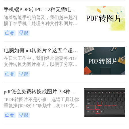
快速转换为JPG图片，用于自媒体配
图、报告展示或资料存档，但转换过
手机端PDF转JPG：2种无需电脑的快捷操作流程！
程总是遇到格式错乱、操作复杂或隐
随着智能手机的普及，我们越来越习
私泄露等问题。今天，我将结合多年
惯于在手机上处理各种文件和图片。
测评经验，为大家详细解析PDF怎么
有时候，我们可能需要将PDF文件中
转换成JPG图片的常用方法，帮助您
赞
踩
的图片转换成JPG格式，以便在不同
精准提取信息，提升工作效率。那么
的场合中使用。下面是一篇关于手机
pdf怎么转换成jpg图片呢？本文融合
怎么把pdf图片转换成jpg的文章，希
专业知识和实际案例，确保内容客观
电脑如何pdf转图片？这五个超实用的方法一定要试试！
望对您有所帮助。
中立，同时自然融入高效工具推荐，
在日常工作中，我们经常需要将PDF
助您轻松应对办公挑战。
文件转换为图片格式，以便于分享、
编辑或打印。那么电脑如何pdf转图片
赞
踩
呢？本文将为您介绍五种高效的PDF
转图片方法，帮助您轻松完成转换任
务。
pdf怎么免费转换成图片？3种高效方法实测！
"PDF转图片不是小事，选错工具让你
重复操作50次！"职场中，将PDF文档
快速转为清晰图片是高频刚需——会
赞
踩
议截图、社交媒体配图、技术文档存
档，都需精准高效。然而，90%的办