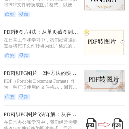
将PDF文件转换成图片格式，以便于
分享、打印或进行其他编辑操作。那
赞
踩
么pdf转成图片怎么转呢？本文将介绍
三种将PDF转成图片的方法。
PDF转图片4法：从单页截图到批量导出的完整操作路径！
在日常工作和学习中，我们经常遇到
需要将PDF文件转换为图片格式的情
况。无论是制作PPT素材、在社交媒
赞
踩
体分享资料，还是在不方便打开PDF
阅读器的设备上查看内容，了解怎么
把PDF转成图片都是一项必备技能。
PDF转JPG图片：2种方法的快捷操作和格式选择要点！
本文将详细介绍4种实用的转换方
PDF（Portable Document Format）作
法，帮助您快速掌握这项技能。
为一种广泛使用的文件格式，因其跨
平台、不易被篡改的特性而备受青
赞
踩
睐。然而，在某些情况下，我们可能
需要将PDF转换成JPG图片格式，以
便于在更多设备上查看、分享或进行
PDF转JPG图片5法详解：从在线工具到桌面端全路径对比！
编辑。那么怎么将pdf转换成jpg图片
在日常办公和学习中，我们经常需要
呢？本文将介绍两种将PDF转换成
将PDF文件转换为图片格式。无论是