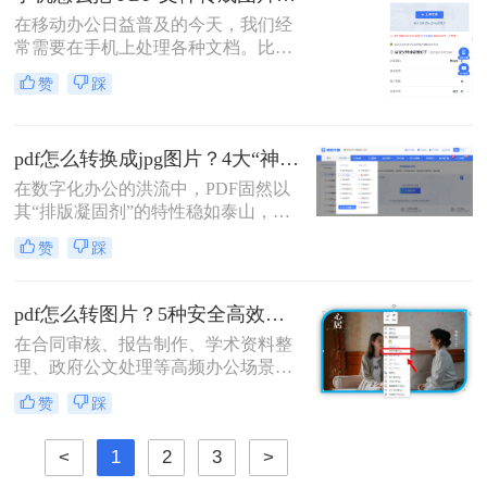
页截图显然不现实。那么，多页 PDF
在移动办公日益普及的今天，我们经
如何一次性转成多张图片呢？本文将
常需要在手机上处理各种文档。比如
为你推荐几种有效的方法，并附带详
收到电子发票、合同或者学习资料是
细的操作步骤和注意事项。
赞
踩
PDF格式，但对方要求发送JPG图
片，或者为了方便在朋友圈、微信群
分享，我们需要将PDF页面提取为图
pdf怎么转换成jpg图片？4大“神操作”让文件处理效率飙升！
片。
在数字化办公的洪流中，PDF固然以
其“排版凝固剂”的特性稳如泰山，但
当我们需要快速分享、即时预览或二
赞
踩
次编辑时，它往往变成了一堵厚重的
墙。将PDF“粉碎”重组为JPG图片，
不仅是格式的跃迁，更是工作流的彻
pdf怎么转图片？5种安全高效实测方法！
底解放。那么pdf怎么转换成jpg图片​
在合同审核、报告制作、学术资料整
呢？
理、政府公文处理等高频办公场景
中，将PDF精准转换为图片格式（如
赞
踩
JPG/PNG）是效率刚需，却也是“翻
车”重灾区：文字模糊、图片变形、
<
1
2
3
>
分辨率丢失、敏感信息泄露……更严
峻的是，2026年国家网信办通报多起