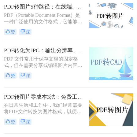
活地编辑、分享或用于其他特殊用
PDF转图片5种路径：在线端、客户端和截图法的效率对比！
途。那么pdf转图片怎么转免费呢？以
PDF（Portable Document Format）是
下将详细介绍几种免费将PDF转换为
一种广泛使用的文件格式，它能够保
图片的方法，帮助用户轻松实现格式
持文档格式不变，无论在哪种设备上
转换。
赞
踩
打开都能呈现出一致的效果。然而，
有时候我们可能需要将PDF文件中的
一页或多页转换为图片格式，比如
PDF转化为JPG：输出分辨率、色彩模式和压缩率的设置指南！
JPG或PNG，以方便在不同的应用场
PDF 文件常用于保存文档的固定格
景中使用。那么pdf转图片怎么转呢？
式，但在需要分享或编辑图片内容
本文将详细介绍几种常见的方法来帮
时，JPG 格式更为灵活。那么pdf如何
助您将PDF文件转换为图片。
赞
踩
转化为jpg呢？本文将详细介绍几种常
用的 PDF 转 JPG 方法，帮助你轻松
实现格式转换。
PDF转图片零成本3法：免费工具的转换精度和限制对比！
在日常生活和工作中，我们经常需要
将PDF文件转换为图片格式，以便于
分享、编辑或打印。那么怎么不花钱
赞
踩
把pdf转成图片呢？本文将介绍三种不
花钱将PDF转换成图片的方法，帮助