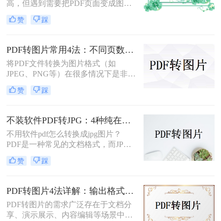
高，但遇到需要把PDF页面变成图片
插入文档、发微信、上传到只接受图
赞
踩
片格式的平台时，就得做格式转换。
不同方法在转换质量、操作效率、数
据安全方面差异很大——截图法可能
PDF转图片常用4法：不同页数文档的最优转换路径！
模糊失真，在线工具有隐私顾虑，专
将PDF文件转换为图片格式（如
业软件又需要安装。选错方法不仅浪
JPEG、PNG等）在很多情况下是非常
费时间，还可能得到画质差的图片。
有用的，比如当你需要在网络上分享
赞
踩
文档的一部分内容，或者想要快速查
看某个页面而不打开PDF阅读器时。
那么pdf如何转换成图片呢？本文将介
不装软件PDF转JPG：4种纯在线方案的转换效果和速度对比！
绍几种常用的PDF转图片的方法。
不用软件pdf怎么转换成jpg图片？
PDF是一种常见的文档格式，而JPG
是一种常见的图片格式。有时候，我
赞
踩
们需要将PDF文件转换成JPG图片。
虽然市面上有很多PDF转JPG的软
件，但如果你不想使用这些软件，那
PDF转图片4法详解：输出格式、分辨率、批量处理全对比！
么你可以尝试以下方法。
PDF转图片的需求广泛存在于文档分
享、演示展示、内容编辑等场景中。