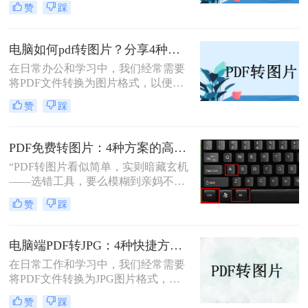
赞
踩
下，我们可能希望将PDF内容转换为
图片格式，以便进行编辑、分享或打
印。那么pdf怎么转换成图片呢？本文
电脑如何pdf转图片？分享4种常见方法~！
将介绍两种将PDF转换成图片的方
在日常办公和学习中，我们经常需要
法。
将PDF文件转换为图片格式，以便更
好地进行分享、编辑或保存。那么电
赞
踩
脑如何pdf转图片呢？本文介绍四种常
见的PDF转图片的方法。
PDF免费转图片：4种方案的高清输出设置和无损转换要点！
“PDF转图片看似简单，实则暗藏玄机
——选错工具，要么模糊到亲妈不
认，要么操作复杂到怀疑人生。那么
赞
踩
pdf怎么免费转换成图片呢？”作为深
耕办公软件测评多年的博主，今天就
给大家扒一扒免费且高效的PDF转图
电脑端PDF转JPG：4种快捷方法的操作步骤和常见格式问题！
片方法，覆盖不同场景需求，看完直
在日常工作和学习中，我们经常需要
接抄作业！
将PDF文件转换为JPG图片格式，以
便于在网页上分享、在演示中插入或
赞
踩
简单地打印出来。那么电脑怎么把pdf