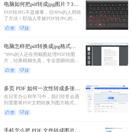
公族曾陷入“转换后模糊不清、手动
电脑如何把pdf转成jpg图片？3种高效方法，精准转换不踩坑！
调整耗时”的困境。
PDF转JPG不是难事，但90%的人用错
了方法！职场人常被PDF转JPG的效
率问题困扰：扫描版文档转图片模
赞
踩
糊、批量处理繁琐、安全隐忧频发。
作为深耕电脑办公软件测评6年的小
编，我见过太多人因方法不当浪费时
电脑怎样把pdf转换成jpg格式的图片？三大高效方法，精准保真一看就会！
间。
“99%的人还在用截图处理PDF转图
片，结果模糊失真，专业度瞬间崩
塌。”作为一名深耕电脑办公软件测
赞
踩
评多年的博主，小编每天都在与各种
文档格式打交道。我深知，对于职场
办公人群和自媒体创作者而言，将一
多页 PDF 如何一次性转成多张图片？高效方法全解析！
份精心制作的PDF报告、产品手册或
在日常办公和学习中，我们经常会遇
设计稿，精准无误地转换为JPG图
到需要将PDF文档转换为图片格式的
片，是嵌入PPT、上传网站或进行二
情况，比如制作PPT素材、在社交媒
次编辑的常见刚需。
赞
踩
体分享资料，或者在不方便打开PDF
阅读器的设备上查看内容。当面对几
十页甚至上百页的PDF文件时，一页
手机怎么把 PDF 文件转成图片？4种高效方法实测推荐