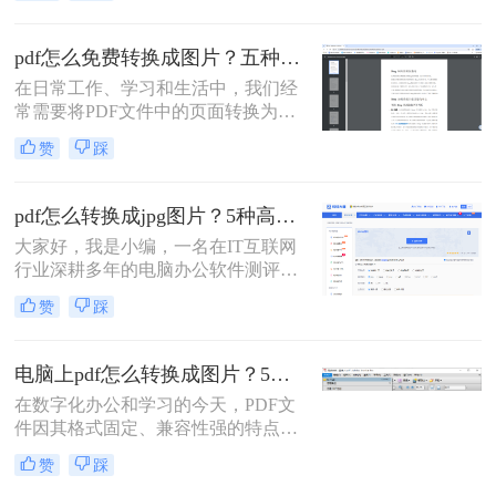
转换成jpg图片呢？本文将介绍四种不
同的方法，帮助你在电脑上轻松完成
pdf怎么免费转换成图片？五种高效方法详解，总有一款适合你！
PDF到JPG的转换。
在日常工作、学习和生活中，我们经
常需要将PDF文件中的页面转换为图
片格式（如JPG、PNG）。无论是为
赞
踩
了在演示文稿中插入清晰的图表、在
社交媒体上分享内容，还是为了满足
某些平台只支持图片上传的需求，掌
pdf怎么转换成jpg图片？5种高效方法详解，告别繁琐操作！
握PDF转图片的技能都至关重要。然
大家好，我是小编，一名在IT互联网
而，面对网络上琳琅满目的转换工
行业深耕多年的电脑办公软件测评博
具，如何选择一款免费、安全且高效
主。在日常工作中，我经常收到用户
的方法成为了许多人的难题。
赞
踩
反馈：PDF文件里的图表或文字需要
快速转换为JPG图片，用于自媒体配
图、报告展示或资料存档，但转换过
电脑上pdf怎么转换成图片？5个常用有效方法，精准高效不踩坑！
程总是遇到格式错乱、操作复杂或隐
在数字化办公和学习的今天，PDF文
私泄露等问题。今天，我将结合多年
件因其格式固定、兼容性强的特点而
测评经验，为大家详细解析PDF怎么
广泛应用。但有时我们需要将PDF文
转换成JPG图片的常用方法，帮助您
赞
踩
件转换为图片格式，便于在社交媒体
精准提取信息，提升工作效率。那么