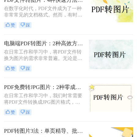
独特的优缺点和适用场景，用户可以
在数字化时代，PDF文件成为了一种
根据自己的需求选择最合适的方法。
非常常见的文档格式。然而，有时候
我们需要将PDF文件转换为图片格
赞
踩
式，以便于在网页或者其他媒体上使
用。那么，PDF文件怎样转图片呢？
本文将为您介绍几种简单、快速且高
电脑端PDF转图片：2种高效方法的详细操作和参数配置!
效的转换方法。
在日常工作和学习中，将PDF文件转
换为图片的需求非常普遍。无论是为
了方便分享、展示还是进一步处理，
赞
踩
掌握几种高效的PDF转图片方法都是
非常有用的。那么电脑上怎么把pdf转
图片呢？本文将详细介绍两种常见的
PDF免费转JPG图片：2种零成本方案的转换效果和限制！
电脑上PDF转图片方法，帮助用户轻
在日常工作和学习中，我们时常需要
松完成文件格式转换。
将PDF文件转换成JPG图片格式，以
便于在多种设备和平台上进行浏览和
赞
踩
分享。那么pdf怎么转换成jpg图片免
费呢？本文将介绍两种免费将PDF转
换成JPG图片的方法。
PDF转图片3法：单页精导、批量快导、截图应急各取所需！