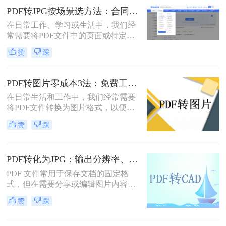
一页或多页转换为图片格式，比如
PDF转JPG按场景选方法：合同、图纸、证件照分别用哪种！
JPG或PNG，以方便在不同的应用场
在日常工作、学习或生活中，我们经
景中使用。那么pdf转图片怎么转呢？
常需要将PDF文件中的页面或特定内
本文将详细介绍几种常见的方法来帮
容转换为JPG图片格式。无论是为了
助您将PDF文件转换为图片。
赞
踩
在演示文稿中插入一页图表、在社交
媒体上分享一份文档的截图，还是为
了满足某些平台只支持图片上传的需
PDF转图片零成本3法：免费工具的转换精度和限制对比！
求，PDF转JPG都是一项非常实用的
在日常生活和工作中，我们经常需要
技能
将PDF文件转换为图片格式，以便于
分享、编辑或打印。那么怎么不花钱
赞
踩
把pdf转成图片呢？本文将介绍三种不
花钱将PDF转换成图片的方法，帮助
您轻松完成转换任务。
PDF转化为JPG：输出分辨率、色彩模式和压缩率的设置指南！
PDF 文件常用于保存文档的固定格
式，但在需要分享或编辑图片内容
时，JPG 格式更为灵活。那么pdf如何
赞
踩
转化为jpg呢？本文将详细介绍几种常
用的 PDF 转 JPG 方法，帮助你轻松