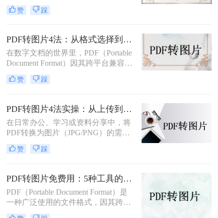
那么pdf如何转图片呢？本文将从不同
赞
踩
平台和用户需求出发，详细介绍多种
常用方法。
PDF转图片4法：从格式选择到DPI设置的完整操作指南！
在数字文档的世界里，PDF（Portable
Document Format）因其跨平台兼容性
和版面保真度而备受推崇。然而，在
赞
踩
某些情况下，将PDF文件中的页面或
特定内容转化为图像格式，如JPEG或
PNG，可能更为实用，比如制作演示
PDF转图片4法实操：从上传到下载的完整步骤和参数设置！
文稿、社交媒体分享或整合进其他图
在日常办公、学习或资料分享中，将
文混排的设计中。那么pdf如何转成图
PDF转换为图片（JPG/PNG）的需求
片呢？本文将详细介绍将PDF文件转
十分常见。那么pdf怎么转图片呢？本
换为图片的多种方法，帮助你轻松完
赞
踩
文将介绍多种实用方法，满足不同场
成这一任务。
景需求。
PDF转图片免费用：5种工具的文件限制和输出质量对比！
PDF（Portable Document Format）是
一种广泛使用的文件格式，因其跨平
台、保持文档格式不变的特点而受到