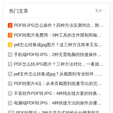
因在线转换工具导致的企业核心数据
泄露事件！
热门文章
更多 >
1
PDF转JPG怎么操作？四种方法实测对比，附各场景最优选！
2
PDF转图片免费用：5种工具的文件限制和输出质量对比！
3
pdf怎么转换成jpg图片？这三种方法简单又实用！
4
手机端PDF转JPG：2种无需电脑的快捷操作流程！
5
PDF怎么转JPG图片？三种方法对比，一看就懂！
6
pdf文件怎么转换成jpg？从截图到专业软件，一篇讲清楚！
7
PDF转图片4法：从单页截图到批量导出的完整操作路径！
8
不装软件PDF转JPG：4种纯在线方案的转换效果和速度对比！
9
电脑端PDF转JPG：4种快捷方法的操作步骤和常见格式问题！
10
PDF转图片：3种主流方式的输出分辨率和文件体积实测！