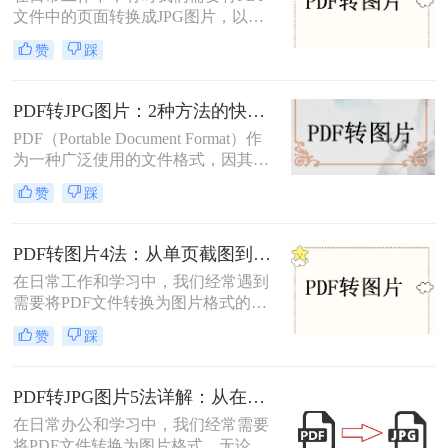
文件中的页面转换成JPG图片，以便
在不同的应用场景中使用。那么怎么
赞
踩
把pdf转换成jpg图片免费呢？本文将
介绍四种免费且高效的方法，帮助您
轻松完成PDF到JPG的转换。
PDF转JPG图片：2种方法的快捷操作和格式选择要点！
PDF（Portable Document Format）作
为一种广泛使用的文件格式，因其跨
平台、不易被篡改的特性而备受青
赞
踩
睐。然而，在某些情况下，我们可能
需要将PDF转换成JPG图片格式，以
便于在更多设备上查看、分享或进行
PDF转图片4法：从单页截图到批量导出的完整操作路径！
编辑。那么怎么将pdf转换成jpg图片
在日常工作和学习中，我们经常遇到
呢？本文将介绍两种将PDF转换成
需要将PDF文件转换为图片格式的情
JPG图片的方法，包括使用专业软件
况。无论是制作PPT素材、在社交媒
和在线转换工具，帮助大家轻松应对
赞
踩
体分享资料，还是在不方便打开PDF
这一需求。
阅读器的设备上查看内容，了解怎么
把PDF转成图片都是一项必备技能。
PDF转JPG图片5法详解：从在线工具到桌面端全路径对比！
本文将详细介绍4种实用的转换方
在日常办公和学习中，我们经常需要
法，帮助您快速掌握这项技能。
将PDF文件转换为图片格式。无论是