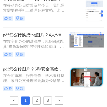
页截图显然不现实。那么，多页 PDF
在移动办公日益普及的今天，我们经
如何一次性转成多张图片呢？本文将
常需要在手机上处理各种文档。比如
为你推荐几种有效的方法，并附带详
收到电子发票、合同或者学习资料是
细的操作步骤和注意事项。
赞
踩
PDF格式，但对方要求发送JPG图
片，或者为了方便在朋友圈、微信群
分享，我们需要将PDF页面提取为图
pdf怎么转换成jpg图片？4大“神操作”让文件处理效率飙升！
片。
在数字化办公的洪流中，PDF固然以
其“排版凝固剂”的特性稳如泰山，但
当我们需要快速分享、即时预览或二
赞
踩
次编辑时，它往往变成了一堵厚重的
墙。将PDF“粉碎”重组为JPG图片，
不仅是格式的跃迁，更是工作流的彻
pdf怎么转图片？5种安全高效实测方法！
底解放。那么pdf怎么转换成jpg图片​
在合同审核、报告制作、学术资料整
呢？
理、政府公文处理等高频办公场景
中，将PDF精准转换为图片格式（如
赞
踩
JPG/PNG）是效率刚需，却也是“翻
车”重灾区：文字模糊、图片变形、
<
1
2
3
>
分辨率丢失、敏感信息泄露……更严
峻的是，2026年国家网信办通报多起