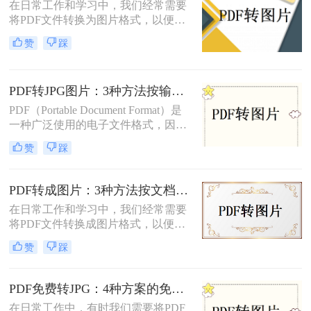
在日常工作和学习中，我们经常需要
将PDF文件转换为图片格式，以便进
行分享、打印或进一步的图像处理。
赞
踩
那么怎么把pdf转图片呢？本文将介绍
三种将PDF转为图片的方法。每种方
法都有其特点和适用场景，您可以根
PDF转JPG图片：3种方法按输出质量和批量需求选择！
据实际需求选择合适的方法进行转
换。
PDF（Portable Document Format）是
一种广泛使用的电子文件格式，因其
跨平台性和良好的排版效果而受到青
赞
踩
睐。然而，在某些情况下，我们可能
需要将PDF文件转换成JPG图片格
式，以便更方便地在不同设备或软件
PDF转成图片：3种方法按文档类型（纯文本/图文/扫描件）选择！
上进行查看和编辑。那么pdf怎么转换
在日常工作和学习中，我们经常需要
成jpg图片呢？本文将介绍四种常用的
将PDF文件转换成图片格式，以便于
将PDF文件转换为JPG图片的方法，
分享、打印或进行其他编辑操作。那
帮助您根据不同的需求选择最合适的
赞
踩
么pdf转成图片怎么转呢？本文将介绍
方式。
三种将PDF转成图片的方法。
PDF免费转JPG：4种方案的免费次数、文件限制和效果对照！
在日常工作中，有时我们需要将PDF