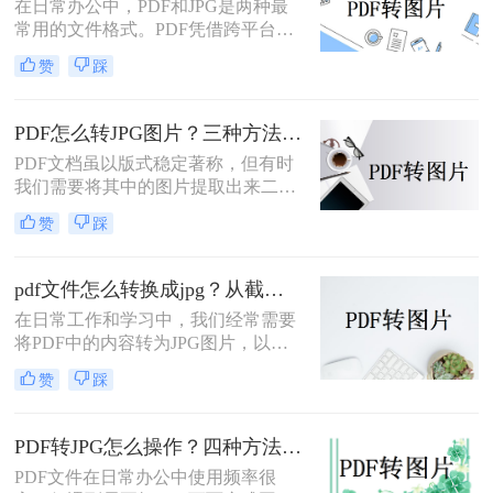
在日常办公中，PDF和JPG是两种最
常用的文件格式。PDF凭借跨平台兼
容性和文档保护特性，广泛用于合
赞
踩
同、报告、扫描件的存储与传输；而
JPG则以其通用性和易分享性，更适
合网页展示、社交媒体发布和图像编
PDF怎么转JPG图片？三种方法对比，一看就懂！
辑。那么，PDF怎么转换成JPG图片
PDF文档虽以版式稳定著称，但有时
呢？本文将先给出三种方案的直观对
我们需要将其中的图片提取出来二次
比，再逐一拆解操作步骤，您可根据
编辑，或转成图片格式用于网页、
使用频率、文件数量和隐私需求快速
赞
踩
PPT等场景。那么，PDF怎么转JPG图
选择最合适的方法。
片？本文先给出三种主流方案的对比
结论，再逐一拆解操作步骤，您可根
pdf文件怎么转换成jpg？从截图到专业软件，一篇讲清楚！
据转换频率、图片质量要求和隐私需
在日常工作和学习中，我们经常需要
求快速选择。
将PDF中的内容转为JPG图片，以便
插入PPT、上传网页或通过微信分
赞
踩
享。PDF怎么转JPG图片？本文先给
出四种主流方案的对比结论，再逐一
拆解操作步骤，您可根据使用频率、
PDF转JPG怎么操作？四种方法实测对比，附各场景最优选！
图片质量要求和操作习惯快速选择最
PDF文件在日常办公中使用频率很
适合的方法。