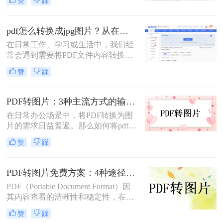
赞
踩
用户的喜爱。但在某些情况下，我们
可能需要将PDF文件转换为图片格
式，以便更方便地进行编辑、分享或
pdf怎么转换成jpg图片？从在线工具到专业软件，总有一款适合你！
嵌入到其他文档中。那么如何免费将
在日常工作、学习或生活中，我们经
pdf转换成图片呢？本文将介绍几种免
常会遇到需要将PDF文件内容转换为
费将PDF转换成图片的方法，并详细
JPG图片的场景。或许是希望将一份
解释其操作步骤和注意事项。
赞
踩
报告中的图表插入PPT演示，或许是
想要分享合同中的某一页而不发送整
个文件，又或者是为了在社交媒体上
PDF转图片：3种主流方式的输出分辨率和文件体积实测！
展示一份精美的文档内容。PDF因其
在日常办公场景中，将PDF转换为图
格式稳定、兼容性强而成为文档分发
片的需求日益普遍。那么如何将pdf转
的首选，但其不易编辑和截取的特
换成图片呢？本文精选三种主流方
性，也使得“PDF转JGT”成为一个高
赞
踩
法，助您高效完成格式转换。
频需求。
PDF转图片免费方案：4种途径的免费额度和隐藏限制！
PDF（Portable Document Format）因
其内容查看的清晰性和稳定性，在日
常工作和学习中得到了广泛应用。然
赞
踩
而，在某些情况下，我们可能需要将