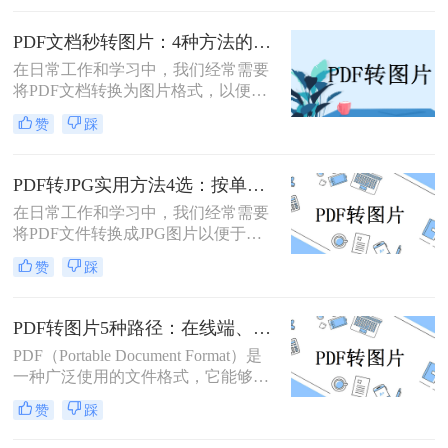
PDF文件转换为图片格式，以便更灵
活地编辑、分享或用于其他特殊用
PDF文档秒转图片：4种方法的速度和画质实测排名！
途。那么pdf转图片怎么转免费呢？以
在日常工作和学习中，我们经常需要
下将详细介绍几种免费将PDF转换为
将PDF文档转换为图片格式，以便于
图片的方法，帮助用户轻松实现格式
分享、编辑或满足特定的展示需求。
转换。
赞
踩
那么pdf文档怎么变成图片呢？本文将
详细介绍几种将PDF文档转换成图片
的方法，帮助读者轻松应对这一需
PDF转JPG实用方法4选：按单页/多页/批量场景分别推荐！
求。
在日常工作和学习中，我们经常需要
将PDF文件转换成JPG图片以便于浏
览、分享或编辑。PDF（Portable
赞
踩
Document Format）作为一种文档格
式，以其跨平台兼容性和良好的文件
保护机制著称，但在某些情况下，我
PDF转图片5种路径：在线端、客户端和截图法的效率对比！
们更希望将其转换为JPG（Joint
PDF（Portable Document Format）是
Photographic Experts Group）格式的图
一种广泛使用的文件格式，它能够保
片文件。那么如何把pdf怎么转换成
持文档格式不变，无论在哪种设备上
jpg图片呢？本文将介绍几种实用的方
赞
踩
打开都能呈现出一致的效果。然而，
法，帮助您轻松实现PDF到JPG的转
有时候我们可能需要将PDF文件中的
换。