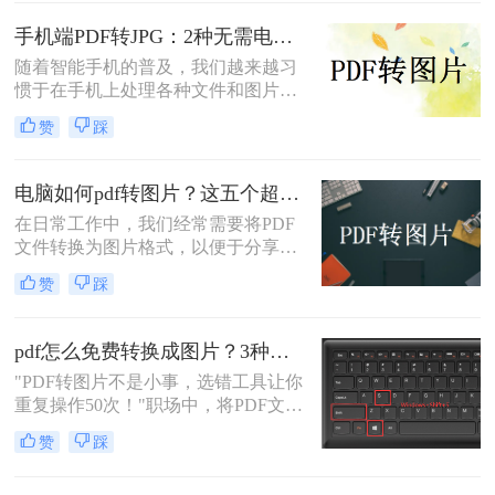
分享、插入演示文稿或进行图像编
pdf怎么转换成jpg图片呢？本文融合
辑。那么电脑上pdf怎么转换成图片
专业知识和实际案例，确保内容客观
手机端PDF转JPG：2种无需电脑的快捷操作流程！
呢？本文将全面介绍五种在电脑上将
中立，同时自然融入高效工具推荐，
随着智能手机的普及，我们越来越习
PDF转换为图片的高效方法，涵盖专
助您轻松应对办公挑战。
惯于在手机上处理各种文件和图片。
业软件、在线工具、命令行技巧等不
有时候，我们可能需要将PDF文件中
同解决方案。
赞
踩
的图片转换成JPG格式，以便在不同
的场合中使用。下面是一篇关于手机
怎么把pdf图片转换成jpg的文章，希
电脑如何pdf转图片？这五个超实用的方法一定要试试！
望对您有所帮助。
在日常工作中，我们经常需要将PDF
文件转换为图片格式，以便于分享、
编辑或打印。那么电脑如何pdf转图片
赞
踩
呢？本文将为您介绍五种高效的PDF
转图片方法，帮助您轻松完成转换任
务。
pdf怎么免费转换成图片？3种高效方法实测！
"PDF转图片不是小事，选错工具让你
重复操作50次！"职场中，将PDF文档
快速转为清晰图片是高频刚需——会
赞
踩
议截图、社交媒体配图、技术文档存
档，都需精准高效。然而，90%的办