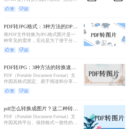
为了方便分享、嵌入演示文稿，还是
赞
踩
为了保护文档内容不被随意编辑，掌
握怎么把PDF转成图片都是一项非常
实用的技能。本文将详细介绍5种经
PDF转JPG格式：3种方法的DPI设置和清晰度调节技巧！
过验证的有效方法，帮助您根据不同
将PDF文件转换为JPG格式图片是一
场景选择最适合的解决方案。
种常见的需求，无论是为了便于分
享、编辑还是其他用途。那么PDF转
赞
踩
jpg格式图片怎么弄呢？本文将介绍一
些常用的方法。
PDF转JPG：3种方法的转换速度、清晰度和文件体积对比！
PDF（Portable Document Format）文
件因其格式固定、易于阅读和分享而
广受欢迎。然而，在某些情况下，我
赞
踩
们可能需要将PDF文件转换为JPG图
片格式，以便进行图像处理、在线分
享或嵌入到其他文档中。那么pdf怎么
pdf怎么转换成图片？这二种转换方法较为实用！
转换成jpg呢？本文将介绍三种将PDF
PDF（Portable Document Format）文
转换成JPG的实用方法。
件因其跨平台、保持格式一致性的特
性而被广泛使用。然而，在某些情况