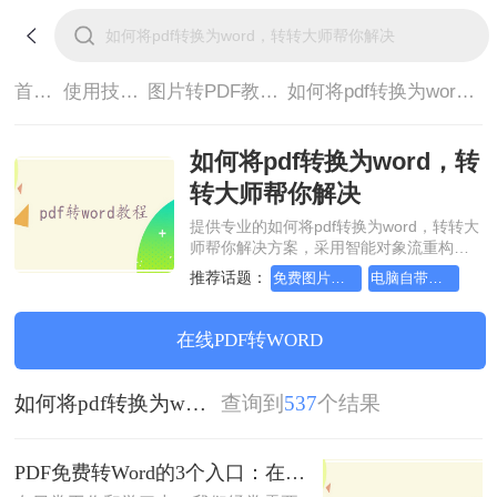
首页>
使用技巧>
图片转PDF教程>
如何将pdf转换为word，转转大师帮你解决
如何将pdf转换为word，转
转大师帮你解决
提供专业的如何将pdf转换为word，转转大
师帮你解决方案，采用智能对象流重构技
术，确保文档1:1高保真还原且排版不乱
推荐话题：
免费图片转pdf的软件在线
电脑自带图片转pdf
码。支持一键批量处理，全链路 SSL 加密
保障隐私安全。助您快速实现如何将pdf转
换为word，转转大师帮你解决，无需安
在线PDF转WORD
装，高效办公。
如何将pdf转换为word，转转大师帮你解决
查询到
537
个结果
PDF免费转Word的3个入口：在线、客户端、Word自带各有取舍！