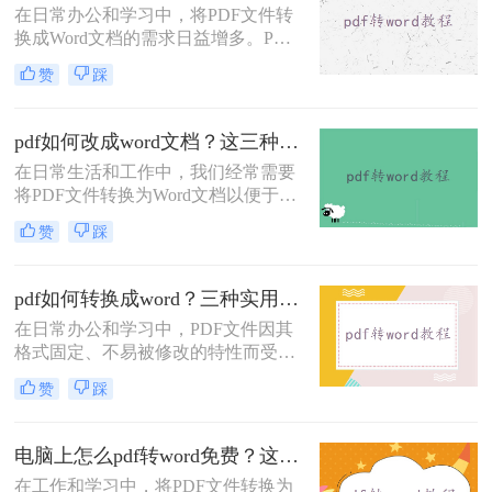
在日常办公和学习中，将PDF文件转
换成Word文档的需求日益增多。PDF
文件因其不易被编辑和修改的特性而
赞
踩
广受青睐，但在某些情况下，我们可
能需要将其转换为Word以便进行进一
步的编辑和修改。那么怎样把PDF转
pdf如何改成word文档？这三种方法快来尝试下吧 ！
换成Word呢？本文将介绍四种将PDF
在日常生活和工作中，我们经常需要
转换成Word的方法，旨在帮助用户快
将PDF文件转换为Word文档以便于编
速、准确地完成PDF到Word的转换。
辑和修改。那么pdf如何改成word文档
赞
踩
呢？本文将介绍三种常用的方法来实
现这一目标。
pdf如何转换成word？三种实用方法教会你！
在日常办公和学习中，PDF文件因其
格式固定、不易被修改的特性而受到
广泛应用。然而，当需要编辑或修改
赞
踩
PDF文件内容时，将其转换为Word文
档成为了一个常见的需求。那么pdf如
何转换成word呢？本文将介绍三种将
电脑上怎么pdf转word免费？这三个方法分享给大家！
PDF转换成Word的方法。
在工作和学习中，将PDF文件转换为