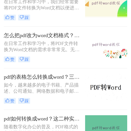
在日常工作和学习中，我们经常需要
将PDF文件转换为Word文档以便进行
编辑和修改。那么怎样pdf免费转换成
赞
踩
word呢？本文将介绍三种免费将PDF
转换成Word的方法。
怎么把pdf改为word文档格式？给大家分享三种简单的转换方法！
在日常工作和学习中，将PDF文件转
换为Word文档的需求非常常见。无论
是为了编辑内容、重新排版还是与其
赞
踩
他工具兼容，掌握几种高效的转换方
法都是非常有用的。那么怎么把pdf改
为word文档格式呢？本文将介绍三种
pdf的表格怎么转换成word？三个方法轻松搞定！
将PDF转换为Word文档的方法。
如今，越来越多的电子书籍、产品描
述、公司通知、网络数据和电子邮件
开始使用PDF格式文件。Adobe设计
赞
踩
PDF文件格式的目的是支持跨平台、
多媒体集成的信息出版和发布，特别
是对网络信息发布的支持。为了实现
pdf如何转换成word？这二种实用转换方法了解一下！
这一目标，PDF具有许多其他电子文
随着数字化办公的普及，PDF格式的
件格式无法比拟的优势。但是PDF却