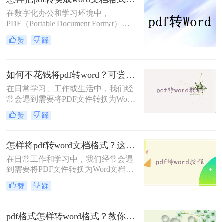
将指导您怎样将pdf文件转换成word文
在数字化办公和学习环境中，
档。
PDF（Portable Document Format）因
其跨平台兼容性和内容稳定性而广受
赞
踩
欢迎。然而，当需要编辑或修改PDF
文档中的文本时，将其转换为Word文
档格式（如.doc或.docx）便成为了一
如何不花钱将pdf转word？可尝试这4种方法！
个常见的需求。那么怎样把pdf转换成
word文档格式呢？本文将详细介绍几
在日常学习、工作或生活中，我们经
种高效将PDF转换为Word文档的方
常会遇到需要将PDF文件转换为Word
法，帮助您轻松应对这一挑战。
文档的情况，以便进行编辑、修改或
赞
踩
格式调整。然而，市面上许多专业的
PDF转换工具都需要付费才能使用，
这对于预算有限的用户来说可能是一
怎样将pdf转word文档格式？这4个方法让你轻松掌握!
个不小的障碍。幸运的是，还有一些
在日常工作和学习中，我们经常会遇
免费且高效的方法可以帮助我们实现
到需要将PDF文件转换为Word文档格
PDF到Word的转换。那么如何不花钱
式的情况，以便进行编辑、修改或进
将pdf转word呢？本文将详细介绍几种
赞
踩
一步处理。PDF文件虽然具有良好的
不花钱将PDF转换为Word文档的实用
跨平台兼容性和保护文档内容不被随
方法。
意修改的特点，但在需要频繁编辑或
pdf格式怎样转word格式？教你4种简单快速的方法！
调整文档内容时，Word文档则显得更