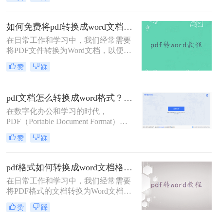
有许多专业的转换软件，但也有一些
免费且实用的方法可以实现这一需
求。那么电脑上pdf怎么转换成word免
如何免费将pdf转换成word文档？分享两个实用转换方法！
费呢？以下是三种免费将PDF转换成
在日常工作和学习中，我们经常需要
Word的方法。
将PDF文件转换为Word文档，以便进
行编辑、修改或格式调整。虽然市面
赞
踩
上有许多专业的PDF转Word工具，但
并非所有人都愿意或需要为这一功能
付费。幸运的是，有许多免费的方法
pdf文档怎么转换成word格式？这4种转换方法快来看！
可以实现PDF到Word的转换。那么如
在数字化办公和学习的时代，
何免费将pdf转换成word文档呢？本文
PDF（Portable Document Format）因
将详细介绍几种免费将PDF转换成
其跨平台、保持文档原貌的特性而广
Word文档的方法，帮助用户轻松完成
赞
踩
受欢迎。然而，有时我们需要对PDF
转换任务。
文档进行编辑或修改，这时将其转换
为Word格式就显得尤为重要。那么
pdf格式如何转换成word文档格式？教你三个PDF转换方法！
pdf文档怎么转换成word格式呢？本文
在日常工作和学习中，我们经常需要
将详细介绍几种将PDF文档转换成
将PDF格式的文档转换为Word文档格
Word格式的方法，帮助用户轻松完成
式，以便进行编辑、修改或格式调
转换工作。
赞
踩
整。PDF虽然以其跨平台兼容性和安