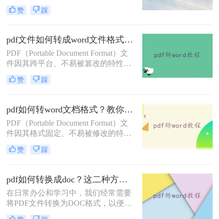
行编辑、修改或格式调整。那么电脑
赞
踩
上如何免费将pdf转换成word呢？本文
将介绍两种免费将PDF转换成Word的
方法。
pdf文件如何转成word文件格式？来学习这2种转换方法！
PDF（Portable Document Format）文
件因其跨平台、不易被篡改的特性，
广泛应用于文件传输和存储。然而，
赞
踩
有时我们需要将PDF文件转换为Word
文档格式，以便进行编辑、修改或重
新排版。那么pdf文件如何转成word文
pdf如何转word文档格式？教你三种好用的转换方法！
件格式呢？本文将介绍两种将PDF转
PDF（Portable Document Format）文
换为Word文件格式的方法。
件因其格式固定、不易被修改的特
点，广泛应用于各种文档传输和存储
赞
踩
场景。然而，有时我们需要将PDF文
件转换为可编辑的Word文档格式，以
便进行修改、编辑或重新排版。那么
pdf如何转换成doc？这二种方法轻易转换！
pdf如何转word文档格式呢？本文将介
在日常办公和学习中，我们经常需要
绍三种将PDF转换为Word文档格式的
将PDF文件转换为DOC格式，以便于
方法。
编辑和修改。那么pdf如何转换成doc