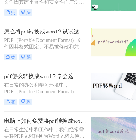
文件因其跨平台性和安全性而广泛应
不能直接编辑，因此需要pdf转word，
用。然而，有时我们需要将PDF文件
那么pdf的表格怎么转换成word呢？下
赞
踩
转换为Word文档，以便进行编辑、修
面就来看看吧。
改或格式调整。那么pdf如何转换成
word呢？本文将详细介绍两种常见的
怎么将pdf转换成word？试试这二种高效转换方法！
PDF转Word的方法，帮助您轻松应对
PDF（Portable Document Format）文
各种转换需求。
件因其格式固定、不易被修改和兼容
性强等特点，在文档传输和存储中得
赞
踩
到了广泛应用。然而，在某些情况
下，我们可能需要将PDF文件转换为
Word文档，以便进行编辑和修改。那
pdf怎么转换成word？学会这三种简单的方法，1分钟轻松搞定！
么怎么将pdf转换成word呢？本文将介
在日常的办公和学习环境中，
绍两种将PDF转换成Word的高效方
PDF（Portable Document Format）因
法。
其跨平台兼容性和保持文档原貌的特
赞
踩
性而广受欢迎。然而，当我们需要对
PDF文档进行编辑或修改时，将其转
换为Word文档便成为了一个常见的需
电脑上如何免费将pdf转换成word？分享2种实用方法！
求。那么pdf怎么转换成word呢？本文
在日常生活中和工作中，我们经常需
将探讨几种将PDF转换成Word文档的
要将PDF文档转换为Word文档以便进
方法，帮助您轻松应对这一任务。