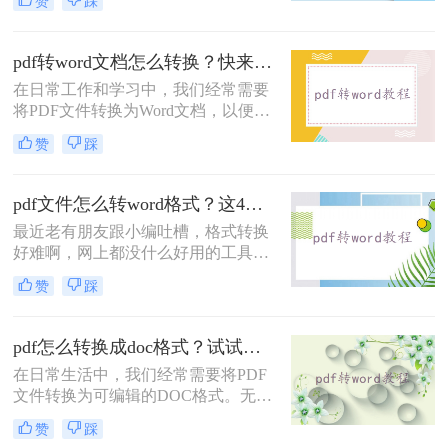
赞
踩
呢？本文将介绍两种常用的PDF转
DOC的方法，帮助您轻松完成PDF到
DOC的转换。
pdf转word文档怎么转换？快来试试这三种实用方法！
在日常工作和学习中，我们经常需要
将PDF文件转换为Word文档，以便进
行编辑和修改。那么pdf转word文档怎
赞
踩
么转换呢？本文将介绍三种常用的
PDF转Word方法。
pdf文件怎么转word格式？这4个方法让你轻松搞定！
最近老有朋友跟小编吐槽，格式转换
好难啊，网上都没什么好用的工具，
想要将一份PDF格式的文档转换成
赞
踩
Word文档，但是试过很多软件了，转
换出来的结果都是一般般，甚至还有
排版格式都乱了，文字也有出错的。
pdf怎么转换成doc格式？试试这三种常见转换方法！
有没有好一点的pdf文件怎么转word格
在日常生活中，我们经常需要将PDF
式软件呢？好软件当然是有的，就看
文件转换为可编辑的DOC格式。无论
你有没有这个运气遇到了。给大家介
是为了修改内容、复制文本还是进行
绍一下转转大师PDF转换器，不管是
赞
踩
格式调整，掌握PDF转DOC的方法都
在线转换格式还是客户端转换格式，