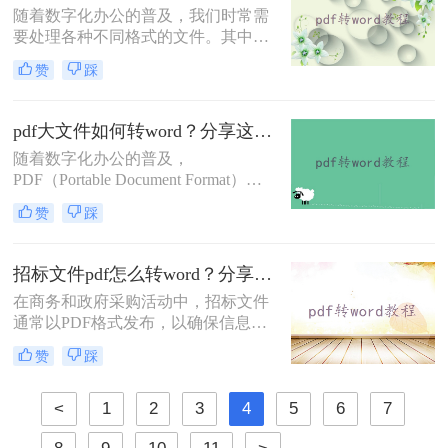
随着数字化办公的普及，我们时常需
为灵活和方便。那么怎样将pdf转word
要处理各种不同格式的文件。其中，
文档格式呢？以下将介绍四种将PDF
PDF（便携式文档格式）因其能在任
转换为Word文档格式的方法，帮助您
赞
踩
何设备上保持一致的版面而广受欢
轻松应对各种需求。
迎。然而，在编辑内容时，Word文档
通常更为便捷。因此，掌握将PDF文
pdf大文件如何转word？分享这三种方法！
件转换为Word文档的方法，对于提高
随着数字化办公的普及，
工作效率至关重要。那么pdf格式怎样
PDF（Portable Document Format）和
转word格式呢？本文将详细介绍几种
Word文档已成为我们日常工作中不可
将PDF转换为Word的有效方法。
赞
踩
或缺的文件格式。然而，在处理大型
PDF文件时，我们有时需要将其转换
为Word格式以便进行编辑和修改。那
招标文件pdf怎么转word？分享二个高效方法！
么pdf大文件如何转word呢？本文将详
在商务和政府采购活动中，招标文件
细介绍几种将PDF大文件转换为Word
通常以PDF格式发布，以确保信息的
文档的方法，帮助您更高效地完成工
完整性和安全性。然而，对于需要编
作。
赞
踩
辑、修改或重新排版招标文件的用户
来说，PDF格式可能显得不够灵活。
因此，将招标文件从PDF转换为Word
<
1
2
3
4
5
6
7
格式成为了一个常见的需求。本文将