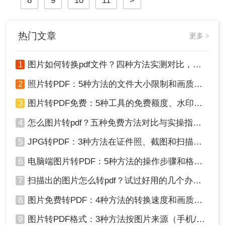
8
9
10
11
>
为您详细介绍招标文件pdf怎么转word
的几种高效方法。
热门文章
更多 >
1
图片如何转换pdf文件？四种方法实测对比，附各场景最优选！
2
照片转PDF：5种方法的文件大小限制和画质保留实测！
3
图片转PDF免费：5种工具的免费额度、水印和文件限制对比！
4
怎么图片转pdf？五种免费方法对比与实操指南（附详细表格）！
5
JPG转PDF：3种方法在证件照、截图和扫描件上的转换精度差异！
6
电脑端图片转PDF：5种方法的操作步骤和格式保留对比！
7
扫描出的图片怎么转pdf？试过好用的几个办法！
8
图片免费转PDF：4种方法的转换速度和画质损失对比！
9
图片转PDF格式：3种方法按图片来源（手机/相机/截图）选！