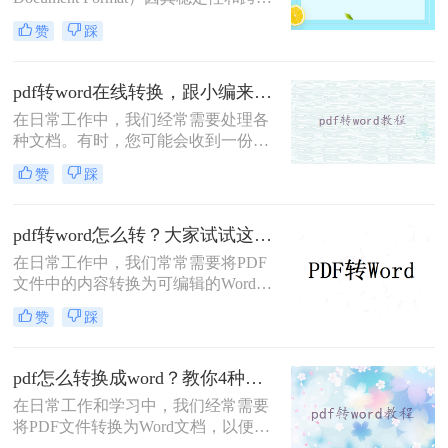
台兼容性而广泛应用。然而，当需要
赞
踩
编辑或修改PDF内容时，将其转换为
Word文档便成为了一种常见需求。那
么pdf怎么免费转word呢？本文将介绍
pdf转word在线转换，跟小编来学习吧
三种免费的PDF转Word方法。
在日常工作中，我们经常需要处理各
种文档。有时，您可能会收到一份
PDF格式的文件，但为了进一步编辑
赞
踩
或修改，您需要将其转换为Word格
式。幸运的是，随着互联网技术的发
展，现在有许多在线工具可以轻松实
pdf转word怎么转？大家试试这三种转换方法！
现PDF到Word的转换，无需安装任何
在日常工作中，我们常常需要将PDF
软件。本文将向您介绍如何使用这些
文件中的内容转换为可编辑的Word文
在线服务来完成转换，并提供一些选
档，以便于修改或重新排版。幸运的
择在线转换工具时应考虑的因素。
赞
踩
是，随着技术的发展，现在有多种方
法可以帮助我们轻松实现这一目标。
那么pdf转word怎么转呢？本文将介绍
pdf怎么转换成word？教你4种实用转换方法！
三种常见的PDF转Word的方法，包括
在日常工作和学习中，我们经常需要
在线转换工具、使用Microsoft Office
将PDF文件转换为Word文档，以便进
以及专业软件转换。
行编辑、修改或格式调整。