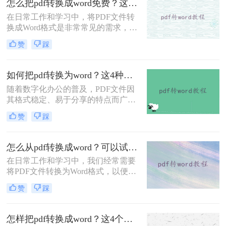
怎么把pdf转换成word免费？这3个方法可以一试！
转换。
在日常工作和学习中，将PDF文件转
换成Word格式是非常常见的需求，尤
其是在需要编辑和修改文档内容时。
赞
踩
那么怎么把pdf转换成word免费呢？本
文将介绍三种免费且高效的方法，帮
助您轻松完成PDF到Word的转换。
如何把pdf转换为word？这4种转换方法快来看！
随着数字化办公的普及，PDF文件因
其格式稳定、易于分享的特点而广泛
应用于各类文档的保存与传输。然
赞
踩
而，在需要对PDF文档进行编辑时，
将其转换成Word文档成为了许多人的
首选。那么如何把pdf转换为word呢？
怎么从pdf转换成word？可以试试这三个方法！
本文将介绍四种将PDF转换为Word的
在日常工作和学习中，我们经常需要
方法。
将PDF文件转换为Word格式，以便于
编辑和修改。那么怎么从pdf转换成
赞
踩
word呢？本文将介绍三种将PDF转换
为Word的方法，每种方法都有其特点
和适用场景，您可以根据自己的需求
怎样把pdf转换成word？这4个转换方法快收藏起来！
选择最合适的方式。