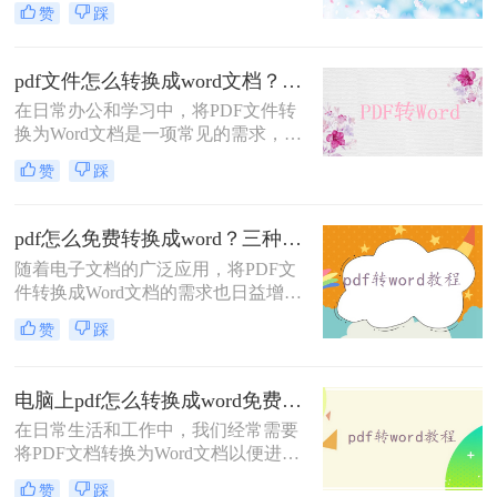
赞
踩
PDF（Portable Document Format）因
其跨平台兼容性和内容稳定性而广受
欢迎，但Word文档则提供了更灵活的
pdf文件怎么转换成word文档？这4个好用的方法千万别错过！
编辑功能。那么pdf怎么转换成word
在日常办公和学习中，将PDF文件转
呢？本文将详细介绍几种将PDF转换
换为Word文档是一项常见的需求，以
成Word的高效方法，帮助用户轻松应
便进行编辑、修改或格式调整。虽然
对这一需求。
赞
踩
PDF格式因其跨平台兼容性和内容稳
定性而广受欢迎，但在需要修改文本
内容时，Word文档提供了更大的灵活
pdf怎么免费转换成word？三种方法任你选择！
性和便利性。那么pdf文件怎么转换成
随着电子文档的广泛应用，将PDF文
word文档呢？本文将介绍四种将PDF
件转换成Word文档的需求也日益增
文件转换为Word文档的实用方法，帮
长。虽然有一些付费软件能够提供高
助您轻松应对这一需求。
赞
踩
质量的转换效果，但对于一些用户来
说，寻找免费的方法也是很有吸引力
的。那么pdf怎么免费转换成word呢？
电脑上pdf怎么转换成word免费？分享3种方法简单易学！
以下是三种将PDF文件免费转换成
在日常生活和工作中，我们经常需要
Word文档的方法，让您无需付费即可
将PDF文档转换为Word文档以便进行
实现格式转换。
编辑、修改或格式调整。尽管市面上
赞
踩