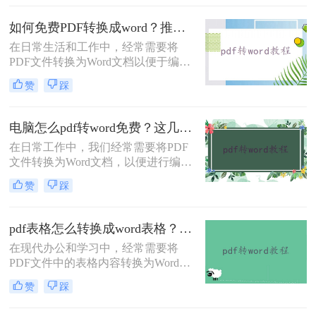
全性著称，但在灵活性方面却不及
Word文档。那么pdf格式如何转换成
如何免费PDF转换成word？推荐3个实用转换方法！
word文档格式呢？本文将介绍三种将
在日常生活和工作中，经常需要将
PDF转换为Word文档格式的实用方
PDF文件转换为Word文档以便于编辑
法，帮助您轻松应对这一需求。
和修改。幸运的是，有多种免费的方
赞
踩
法可以实现这一目标。那么如何免费
PDF转换成word呢？本文将详细介绍
几种常用的免费PDF转Word的方法，
电脑怎么pdf转word免费？这几个转换方法快来看看！
帮助用户高效地完成转换工作。
在日常工作中，我们经常需要将PDF
文件转换为Word文档，以便进行编辑
或进一步处理。虽然市面上有许多专
赞
踩
业的软件和服务可以实现这一转换，
但并不是所有的工具都免费且易于使
用。那么电脑怎么pdf转word免费呢？
pdf表格怎么转换成word表格？这4种方法很常见！
本文将介绍三种在电脑上免费将PDF
在现代办公和学习中，经常需要将
转换为Word文档的方法。
PDF文件中的表格内容转换为Word表
格以便于编辑和修改。那么pdf表格怎
赞
踩
么转换成word表格呢？以下将详细介
绍几种将PDF表格转换成Word表格的