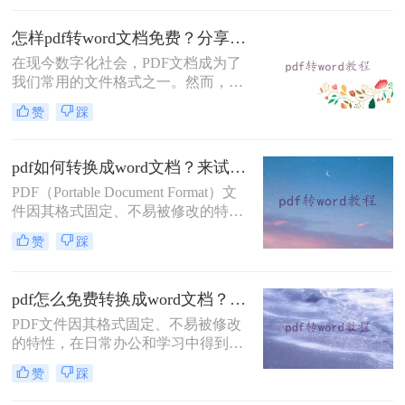
显得尤为重要。那么pdf怎么转换成
都是杠杠的哦，下面就来看看是怎么
doc格式呢？本文将介绍三种常见的
怎样pdf转word文档免费？分享三种简单易学的转换方法！
PDF转DOC的方法。
在现今数字化社会，PDF文档成为了
我们常用的文件格式之一。然而，有
时我们需要对PDF文档进行编辑或修
赞
踩
订，这时候将其转换为Word文档就尤
为重要。虽然市面上有很多转换工
具，但它们大多需要付费才能使用。
pdf如何转换成word文档？来试试这二个转换方法！
那么，怎样pdf转word文档免费呢？在
PDF（Portable Document Format）文
本文中，将向您详细介绍几种免费转
件因其格式固定、不易被修改的特
换方法。
点，在日常工作和学习中得到了广泛
赞
踩
应用。然而，在某些情况下，我们可
能需要将PDF文件转换成Word文档以
便于编辑和修改。那么pdf如何转换成
pdf怎么免费转换成word文档？这三个方法教你轻松搞定！
word文档呢？本文将介绍两种将PDF
PDF文件因其格式固定、不易被修改
转换成Word文档的方法。
的特性，在日常办公和学习中得到了
广泛应用。然而，有时我们需要对
赞
踩
PDF文件内容进行编辑或修改，这就
需要将PDF文件转换为可编辑的Word