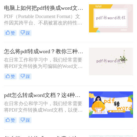
文档。那么pdf怎么免费转换成word文
电脑上如何把pdf转换成word文档？试试这三个实用方法！
档呢？本文将介绍三种免费将PDF转
PDF（Portable Document Format）文
换为Word文档的方法。
件因其跨平台、不易被篡改的特性而
广受欢迎，但在某些情况下，我们可
赞
踩
能需要将其转换为可编辑的Word文
档。那么电脑上如何把pdf转换成word
文档呢？本文将介绍三种在电脑上将
怎么将pdf转成word？教你三种方法转换！
PDF转换为Word文档的方法。
在日常工作和学习中，我们经常需要
将PDF文件转换为可编辑的Word文
档，以便进行修改、编辑或进一步处
赞
踩
理。那么怎么将PDF转成Word呢？本
文将介绍三种将PDF转换为Word的高
效方法，帮助你轻松完成PDF到Word
pdf怎么转成word文档？这4种方法操作起来很简单！
的转换。
在日常办公和学习中，我们经常需要
将PDF文件转换成Word文档，以便进
行编辑、修改或进一步处理。那么
赞
踩
PDF怎么转成Word文档呢？本文将介
绍四种将PDF转换成Word文档的高效
方法，帮助你轻松完成PDF到Word的