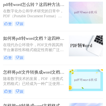
有效方法，帮助用户高效完成转换工
pdf转word怎么转？这四种方法帮你轻松转换!
作。
在数字化办公和学术研究的日常中，
PDF（Portable Document Format）文
档因其优秀的跨平台兼容性和格式稳
赞
踩
定性而广受欢迎。然而，当我们需要
编辑或修改PDF文件的内容时，往往
会发现Word文档更加便捷高效。因
如何将pdf转word文档？这四种方法教会你！
此，将PDF转换为Word文档成为了一
在现代办公环境中，PDF文件因其跨
项重要且常见的任务。那么pdf转word
平台兼容性和格式稳定性而被广泛使
怎么转呢？本文将详细介绍几种将
用。然而，在某些情况下，用户可能
PDF转换为Word文档的实用方法，帮
赞
踩
需要将PDF文件转换成Word文档，以
助您轻松应对这一挑战。
便进一步编辑文本或进行格式调整。
那么如何将pdf转word文档呢？本文将
怎样将pdf文件转换成word文档？这三种方法任你选择！
介绍几种常见的方法来实现这一转换
随着数字技术的发展，PDF（便携式
过程。
文档格式）已经成为一种广泛使用的
文件格式，用于共享文档而不改变其
赞
踩
外观。然而，在某些情况下，我们可
能需要将PDF文件转换为Word文档，
以便能够轻松地对其进行编辑。本文
怎样把pdf转换成word文档格式？这三种方法帮你轻松解决！