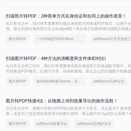
扫描照片转PDF：2种简单方式在身份证和合同上的操作差异！
在日常生活中，我们经常需要将扫描出来的照片转换成PDF格式，以便于
理。那么扫描出来的照片怎么转成pdf呢？本文将介绍两种将扫描照片转换成
图片转PDF
一分钟搞定PDF转Word，这2种简单方法，任意选择
扫描图片转PDF：4种方法的清晰度和文件体积对比!
在日常生活和工作中，我们经常需要将纸质文档或照片扫描成数字图片，
片转换成PDF格式，以便于分享、存储和查阅。那么怎么把扫描图片转换成p
介绍四种将扫描图片转换成PDF的方法。
图片转PDF
如何将pdf转换为word，分享一种简单的方法
pdf转word几种方法
图片转PDF快捷4法：从拖拽上传到批量导出的操作流程！
在日常生活中，将图片转换为PDF格式的需求十分常见，无论是为了保存
册，还是为了提交报告和简历中的图片资料。那么图片转为pdf怎么弄呢？
将图片转换为PDF的方法，帮助您轻松完成图片到PDF的转换。
图片转PDF
pdf转word批量导出
pdf转word文档好办法