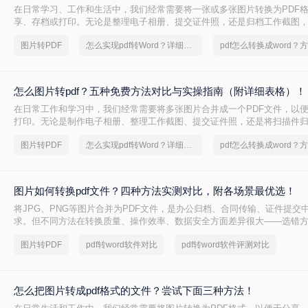
在日常学习、工作和生活中，我们经常需要将一张或多张图片转换为PDF
享、存档或打印。无论是整理电子相册、提交证件照，还是归档工作截图，
求都十分常见。为了帮你快速选出最适合自己的转换方式，下表汇总了四
图片转PDF
怎么实现pdf转Word？详细方法教学
核心差异：
怎么图片转pdf？五种免费方法对比与实操指南（附详细表格）！
在日常工作和学习中，我们经常需要将多张图片合并成一个PDF文件，以
打印。无论是制作电子相册、整理工作截图、提交证件照，还是将扫描件归
的需求都极为常见。为了帮你快速选出最适合自己的转换方式，下表汇总
图片转PDF
怎么实现pdf转Word？详细方法教学
核心差异：
图片如何转换pdf文件？四种方法实测对比，附各场景最优选！
将JPG、PNG等图片合并为PDF文件，是办公归档、合同传输、证件提交
求。但不同方法在转换质量、操作效率、数据安全方面差异很大——选错
模糊、页面错位，甚至隐私泄露。本文基于实际测试，对比四种主流图片转
图片转PDF
pdf转word软件对比
pdf转word软件评测对比
景给出明确建议，帮你少走弯路。
怎么把图片转成pdf格式的文件？尝试下面三种方法！