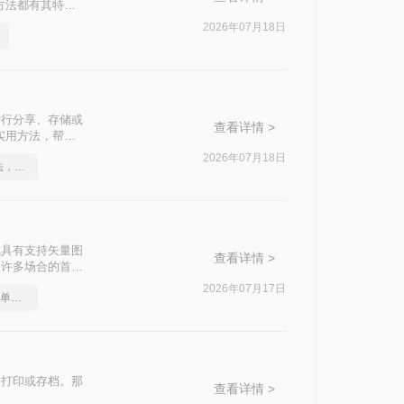
方法都有其特点
2026年07月18日
进行分享、存储或
查看详情 >
实用方法，帮助
2026年07月18日
这2个PDF转Word的方法，高效率转换，排版不乱码！
式具有支持矢量图
查看详情 >
为许多场合的首选
F的方法。
2026年07月17日
pdf怎么转换成word？简单易学的方法
、打印或存档。那
查看详情 >