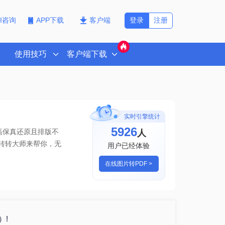
登录
注册
PI咨询
APP下载
客户端
使用技巧
客户端下载
实时引擎统计
5926
人
高保真还原且排版不
,转转大师来帮你
，无
用户已经体验
在线图片转PDF >
）!