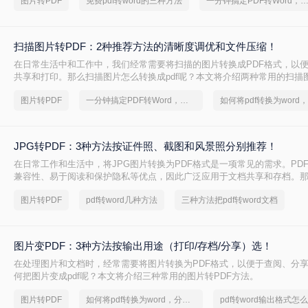
图片转PDF
免费pdf转word的三种方法
一分钟搞定PDF转Word，这2种简单方法，任意
扫描图片转PDF：2种推荐方法的清晰度调优和文件压缩！
在日常生活中和工作中，我们经常需要将扫描的图片转换成PDF格式，以
共享和打印。那么扫描图片怎么转换成pdf呢？本文将介绍两种常用的扫描图
的方法。
图片转PDF
一分钟搞定PDF转Word，这2种简单方法，任意选择
JPG转PDF：3种方法按证件照、截图和风景照分别推荐！
在日常工作和生活中，将JPG图片转换为PDF格式是一项常见的需求。PD
兼容性、易于阅读和保护隐私等优点，因此广泛应用于文档共享和存档。那么
转换pdf呢？本文将介绍三种将JPG图片转换为PDF的方法。
图片转PDF
pdf转word几种方法
三种方法把pdf转word文档
图片变PDF：3种方法按输出用途（打印/存档/分享）选！
在处理图片和文档时，经常需要将图片转换为PDF格式，以便于查阅、分
何把图片变成pdf呢？本文将介绍三种常用的图片转PDF方法。
图片转PDF
如何将pdf转换为word，分享一种简单的方法
pdf转word输出格式怎