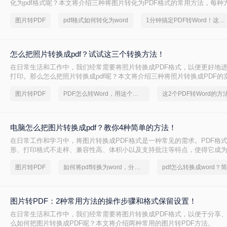
化为pdf格式呢？本文将介绍三种将图片转化为PDF格式的常用方法，每种
和适用场景，您可以根据自己的需求选择最合适的方式。
图片转PDF
pdf格式如何转化为word
1分钟搞定PDF转Word！这2个方法，一定要收好！
怎么把照片转换成pdf？试试这三个转换方法！
在日常生活和工作中，我们经常需要将照片转换成PDF格式，以便更好地
打印。那么怎么把照片转换成pdf呢？本文将介绍三种将照片转换成PDF的
你轻松完成照片到PDF的转换。
图片转PDF
PDF怎么转Word，用这个方法试试
电脑怎么把图片转换成pdf？教你4种简单的方法！
在日常工作和学习中，将图片转换成PDF格式是一种常见的需求。PDF格
形、打印格式不走样、兼容性高、体积小以及支持批注等特点，使得它成
格式。那么电脑怎么把图片转换成pdf呢？本文将介绍四种常见的图片转PD
图片转PDF
如何将pdf转换为word，分享一种简单的方法
图片转PDF：2种常用方法的操作步骤和格式保留设置！
在日常生活和工作中，我们经常需要将图片转换成PDF格式，以便于分享
么如何把图片转换成PDF呢？本文将介绍两种常用的图片转PDF方法。