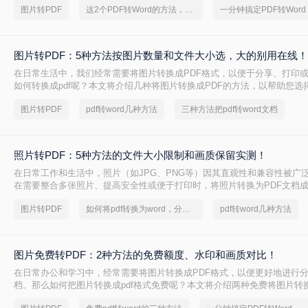
图片转PDF
这2个PDF转Word的方法，高效率转换，排版不乱码！
图片转PDF：5种方法按图片数量和文件大小选，大的别用在线！
在日常生活中，我们经常需要将图片转换成PDF格式，以便于分享、打印
如何转换成pdf呢？本文将介绍几种将图片转换成PDF的方法，以帮助您选
转换方式。
图片转PDF
pdf转word几种方法
三种方法把pdf转word文档
照片转PDF：5种方法的文件大小限制和画质保留实测！
在日常工作和生活中，照片（如JPG、PNG等）因其直观性和兼容性被广
在需要整合多张照片、提高安全性或便于打印时，将照片转换为PDF文档
么如何把照片转换成pdf格式呢？本文将详细介绍5种将照片转换为PDF的
图片转PDF
如何将pdf转换为word，分享一种简单的方法
pdf转word几种方法
助用户根据需求选择最适合的方案。
图片免费转PDF：2种方法的免费额度、水印和画质对比！
在日常办公和学习中，经常需要将图片转换成PDF格式，以便更好地进行
档。那么如何把图片转换成pdf格式免费呢？本文将介绍两种免费将图片转换
法。