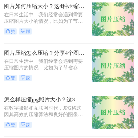
图片压缩到200K以下的有效方法，帮
图片如何压缩大小？这4种压缩方法请务必学会！
助您轻松完成图片压缩，同时保持较
在日常生活中，我们经常会遇到需要
高的图片质量。
压缩图片大小的情况，比如为了节省
存储空间、加快网页加载速度或减少
赞
踩
文件传输时间。那么图片如何压缩大
小呢？本文将介绍四种压缩图片大小
的有效方法，帮助您轻松完成图片压
图片压缩怎么压缩？分享4个图片压缩方法！
缩，同时保持较高的图片质量。
在日常生活中，我们经常会遇到需要
压缩图片的情况，比如为了节省存储
空间、加快网页加载速度或减少文件
赞
踩
传输时间。那么图片压缩怎么压缩
呢？本文将介绍四种压缩图片的有效
方法，帮助您轻松完成图片压缩，同
怎么样压缩jpg照片大小？这3种图片压缩方法一定要会！
时保持较高的图片质量。
在数字摄影和互联网时代，JPG格式
因其高效的压缩算法和良好的图像质
量而广受欢迎。然而，有时JPG照片
赞
踩
的大小可能过大，不便于分享、上传
或存储。那么怎么样压缩jpg照片大小