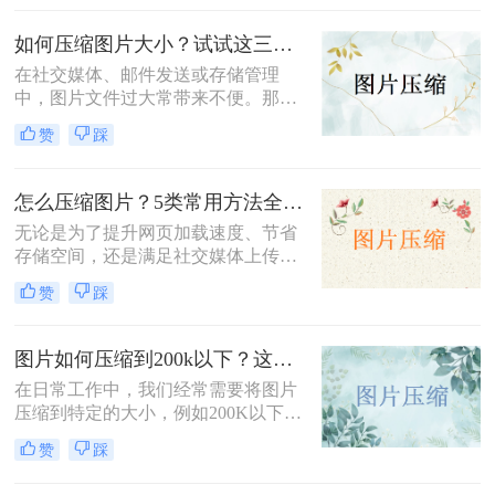
缩到200k以下的方法。
如何压缩图片大小？试试这三种简单有效的压缩方法！
在社交媒体、邮件发送或存储管理
中，图片文件过大常带来不便。那么
如何压缩图片大小呢？本文整理了三
赞
踩
种简单有效的压缩方法，助您快速压
缩图片大小。
怎么压缩图片？5类常用方法全解析！
无论是为了提升网页加载速度、节省
存储空间，还是满足社交媒体上传限
制，图片压缩都是高频需求。那么怎
赞
踩
么压缩图片呢？本文系统梳理5类主
流方法，从零基础到专业级工具，助
你快速掌握压缩技巧。
图片如何压缩到200k以下？这三种方法简单又高效！
在日常工作中，我们经常需要将图片
压缩到特定的大小，例如200K以下，
以满足电子邮件附件、网站上传或社
赞
踩
交媒体分享的要求。那么图片如何压
缩到200k以下呢？本文将介绍三种将