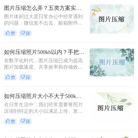
呢？本文将介绍三种压缩JPG照片大
图片压缩怎么弄？五类方案实测对比，一张表看懂怎么选！
小的方法，旨在帮助用户根据实际需
求选择合适的压缩方式。
图片体积过大是日常办公中经常遇到
的问题：微信发不出去、邮箱附件超
限、网页上传被拒、本地存储吃紧。
赞
踩
不同压缩方法在压缩率、画质损失、
操作效率方面差异很大——选错方法
可能导致图片模糊到无法使用，或者
如何压缩照片500kb以内？手把手教你4个压缩方法！
压缩后体积几乎没变。
在数字化时代，图片压缩已成为提高
图片加载速度、共享效率和存储效率
的重要手段。无论是个人用户还是企
赞
踩
业用户，都经常需要将照片压缩到特
定大小以满足不同的需求。那么如何
压缩照片500kb以内呢？本文将介绍
如何压缩照片大小不大于500k？学会这2种压缩方法轻松解决！
四种将照片压缩到500KB以内的方
在日常生活中，我们经常需要将照片
法。
压缩到特定的大小以满足上传、发送
或存储的需求。那么如何压缩照片大
赞
踩
小不大于500k呢？本文将介绍两种将
照片大小压缩至不大于500KB的常用
方法。