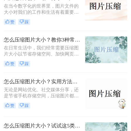
在当今数字化的世界里，图片文件的
大小对我们的工作和生活有着重要影
响。无论是为了加速网页加载速度、
赞
踩
满足社交媒体平台的上传要求，还是
为了节省存储空间，学会图片怎样免
费压缩是一项不可或缺的技能。本文
怎么压缩图片大小？教你3种常用压缩方法！
将介绍两种简单易用的图片压缩方
在日常生活中，我们经常需要压缩图
法。
片大小以节省存储空间、加快网页加
载速度或方便文件传输。那么怎么压
赞
踩
缩图片大小呢？本文将介绍三种压缩
图片大小的方法，帮助您轻松实现图
片压缩。
怎么压缩图片大小？实用方法分享（覆盖6种场景+参数优化+避坑技巧）！
无论是网站优化、社交媒体分享，还
是节省手机存储空间，压缩图片都是
刚需。那么怎么压缩图片大小呢？本
赞
踩
文从零基础小白到技术开发者，系统
整理图片压缩的实用方法，助你精准
平衡画质与体积。
怎么压缩图片大小？试试这5类主流压缩方法！