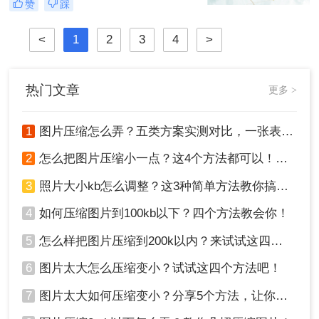
赞
踩
片怎么压缩呢？本文将介绍四种图片
压缩方法，帮助您更好地进行图片压
<
1
2
3
4
>
缩。
热门文章
更多 >
1
图片压缩怎么弄？五类方案实测对比，一张表看懂怎么选！
2
怎么把图片压缩小一点？这4个方法都可以！赶紧试试！
3
照片大小kb怎么调整？这3种简单方法教你搞定！
4
如何压缩图片到100kb以下？四个方法教会你！
5
怎么样把图片压缩到200k以内？来试试这四种压缩方法！
6
图片太大怎么压缩变小？试试这四个方法吧！
7
图片太大如何压缩变小？分享5个方法，让你轻松调整图片大小