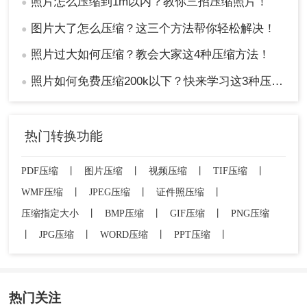
照片怎么压缩到1m以内？教你三招压缩照片！
●
图片大了怎么压缩？这三个方法帮你轻松解决！
●
照片过大如何压缩？教会大家这4种压缩方法！
●
照片如何免费压缩200k以下？快来学习这3种压缩方法！
●
热门转换功能
PDF压缩
丨
图片压缩
丨
视频压缩
丨
TIF压缩
丨
WMF压缩
丨
JPEG压缩
丨
证件照压缩
丨
压缩指定大小
丨
BMP压缩
丨
GIF压缩
丨
PNG压缩
丨
JPG压缩
丨
WORD压缩
丨
PPT压缩
丨
热门关注