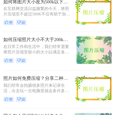
如何将图片大小改为500k以下？教你2个不同平台的方法！
在互联网交流日益频繁的今天，将照
片压缩至不超过500K不仅有助于加快
网页加载速度、减少电子邮件附件体
赞
踩
积，还能满足许多平台对上传图片大
小的限制要求。那么如何将图片大小
改为500k以下呢？本文将介绍两种有
如何压缩照片大小不大于200k？教你二种高效压缩方法！
效的方法来帮助您轻松实现这一目
标。
在日常工作和生活中，我们经常需要
将照片压缩至较小的大小以满足各种
上传、分享或存储的需求。那么如何
赞
踩
压缩照片大小不大于200k呢？本文将
介绍两种高效且免费的方法，帮助您
将照片大小压缩至200K以下。
照片如何免费压缩？分享二种高效压缩方法！
我们经常会拍摄很多照片来记录生
活，出去玩一次电脑里就会多许多旅
游照，而且不知道你们有没有储存好
赞
踩
看图片的习惯呢？这样下来我们电脑
里的图片就更多了，会给我们的电脑
存储空间造成很大的压力。我们借助