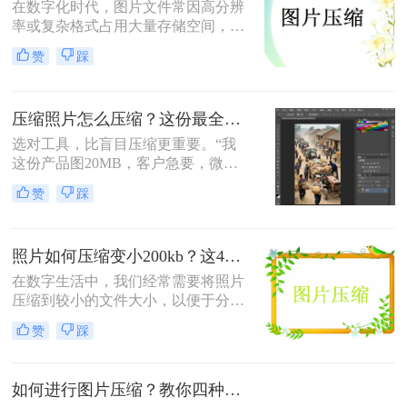
在数字化时代，图片文件常因高分辨
率或复杂格式占用大量存储空间，影
响传输和加载速度。掌握高效压缩方
赞
踩
法不仅能节省空间，还能提升用户体
验。那么怎么压缩图片呢？本文将系
统梳理4类主流压缩方法，助你高效
压缩照片怎么压缩？这份最全压缩指南，小白也能轻松降80%！
平衡画质与体积。
选对工具，比盲目压缩更重要。“我
这份产品图20MB，客户急要，微信
死活发不出去！”一位做电商的朋友
赞
踩
半夜给我发来消息。这场景，想必很
多职场人和自媒体创作者都不陌生。
照片如何压缩变小200kb？这4种压缩方法请务必学会！
在数字生活中，我们经常需要将照片
压缩到较小的文件大小，以便于分
享、上传或存储。那么照片如何压缩
赞
踩
变小200kb呢？本文将介绍四种将照
片压缩至200KB以下的方法。
如何进行图片压缩？教你四种实用方法！