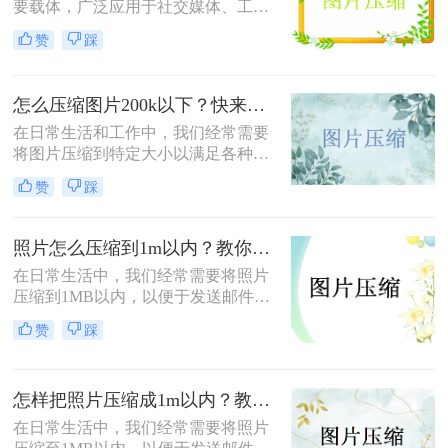
要载体，广泛应用于社交媒体、工作
文档、在线购物等多个领域。然而，
赞
踩
高清图片往往伴随着庞大的文件体
积，这不仅占用宝贵的存储空间，还
会影响文件传输速度和网页加载效
怎么压缩图片200k以下？快来试试这4种压缩方法!！
率。无论是制作PPT、上传电商商品
图，还是发送邮件附件，压缩图片已
在日常生活和工作中，我们经常需要
成为一项必备技能。那么怎么把图片
将图片压缩到特定大小以满足各种需
压缩小一点呢？本文从压缩效果、操
求，比如上传至社交媒体、发送电子
赞
踩
作难度、处理速度、隐私安全四个维
邮件或存储到移动设备中。那么怎么
度，对比四种主流方案，帮助您根据
压缩图片200k以下呢？本文将介绍四
实际需求快速做出选择。
种将图片压缩到200K以下的实用方
照片怎么压缩到1m以内？教你三招压缩照片！
法。
在日常生活中，我们经常需要将照片
压缩到1MB以内，以便于发送邮件、
上传到社交媒体或满足特定平台的要
赞
踩
求。那么照片怎么压缩到1m以内呢？
本文将介绍三种有效的方法来压缩照
片大小，帮助您轻松应对这些需求。
怎样把照片压缩成1m以内？教你四种实用的压缩方法！
在日常生活中，我们经常需要将照片