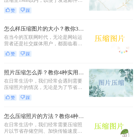
压缩至1MB以内，以便于发送邮件、
上传到社交媒体或满足特定平台的要
赞
踩
求。那么怎样把照片压缩成1m以内
呢？本文将介绍四种有效的方法来压
缩照片大小，帮助您轻松应对这些需
怎么样压缩图片的大小？教你3种实用方法！
求。
在当今的互联网时代，无论是网站运
营者还是社交媒体用户，都面临着一
个共同的问题——怎么样压缩图片的
赞
踩
大小。较大的图片文件不仅会占用更
多的存储空间，还会导致网页加载时
间延长，影响用户体验。本文将介绍
照片压缩怎么弄？教你4种实用方法！
三种压缩图片大小的方法。
在日常生活中，我们经常会遇到需要
压缩照片的情况，无论是为了节省存
储空间，还是为了加快图片上传和下
赞
踩
载的速度。那么照片压缩怎么弄呢？
本文将介绍四种常用的照片压缩方
法，帮助您轻松应对照片压缩的需
怎么压缩照片的方法？教你4种实用方法!！
求。
在日常生活中，我们经常需要压缩照
片以节省存储空间、加快传输速度或