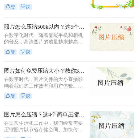
储空间、加快文件传输速度或优化网
小，既能节省存储空间又能保证图片
赞
踩
页加载性能，压缩图片成为了一项必
质量，成为了一项重要的技能。本文
备技能。那么如何压缩图片呢？本文
将介绍三种实用且高效的免费图片压
将介绍三种常见的图片压缩方法。
缩方法。
照片怎么压缩500k以内？这5个压缩方法推荐给你！
在数字化时代，随着智能手机和相机
的普及，高清图片的质量越来越高，
但这也导致了单张图片的文件大小动
赞
踩
辄数兆字节（MB），给存储、传输
带来了不小的挑战。为了满足电子邮
件附件限制、社交媒体上传要求或网
图片如何免费压缩大小？教你3个压缩图片的好方法！
页加载速度优化的需求，将照片压缩
在数字时代，图片文件的大小直接影
至500K以内成为了许多用户迫切需要
响着我们的工作效率和用户体验。无
掌握的一项技能。那么照片怎么压缩
论是为了加快网页加载速度、适应特
500k以内呢？本文将详细介绍五种简
赞
踩
定平台的上传要求还是节省存储空
单易行的照片压缩方法，帮助您轻松
间，掌握图片如何免费压缩大小是一
应对这一需求。
项非常重要的技能。本文将介绍三种
图片怎么压缩？这4个简单压缩方法用起来！
广泛使用的图片压缩方法。
在日常生活和工作中，我们经常需要
压缩图片以节省存储空间、加快传输
速度或满足特定的上传要求。那么图