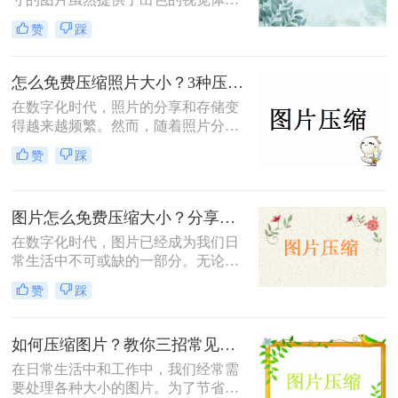
验，但也带来了存储空间占用过多、
赞
踩
网页加载速度慢以及文件传输效率低
下的问题。为了应对这些问题，掌握
图片大小压缩的方法变得尤为重要。
怎么免费压缩照片大小？3种压缩方法推荐！
那么图片大小怎么压缩呢？本文将介
在数字化时代，照片的分享和存储变
绍三种实用且高效的图片压缩方法。
得越来越频繁。然而，随着照片分辨
率的提高，文件大小也随之增加，这
赞
踩
不仅占据了大量存储空间，还在上传
或发送时导致了速度慢的问题。因
此，学会怎么免费压缩照片大小，既
图片怎么免费压缩大小？分享三种高效压缩方法！
能节省存储空间又能保证照片质量，
成为了一项重要的技能。本文将介绍
在数字化时代，图片已经成为我们日
三种实用且高效的免费照片压缩方
常生活中不可或缺的一部分。无论是
法，并详细说明其操作步骤及注意事
社交媒体的分享、网站的建设，还是
赞
踩
项。
个人的照片保存，图片的使用频率都
非常高。然而，随着拍摄和存储的图
片数量不断增加，图片的大小也在不
如何压缩图片？教你三招常见压缩方法！
断膨胀，导致存储空间不足、上传速
在日常生活中和工作中，我们经常需
度慢以及加载时间延长等一系列问
要处理各种大小的图片。为了节省存
题。因此，掌握图片怎么免费压缩大