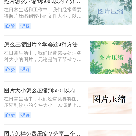
照片怎么压缩到500k以内？分享三种实用方法！
软件将图片进行批量压缩，就可以缓
解电脑的内存压力，让它运行更加顺
在日常生活和工作中，我们经常需要
畅。那么你们知道照片如何免费压缩
将照片压缩到较小的文件大小，以满
吗？相信这篇文章可以给你一点参
足上传、发送或存储的需求。那么照
赞
踩
考。
片怎么压缩到500k以内呢？本文将介
绍三种将照片压缩到500K以内的常用
方法。
怎么压缩图片？学会这4种方法可以轻松压缩大小!
在日常生活中，我们经常需要处理各
种大小的图片，无论是为了节省存储
空间，还是为了加快网页加载速度，
赞
踩
压缩图片都是一个非常实用的技能。
那么怎么压缩图片呢？本文将介绍四
种常见的图片压缩方法。
图片大小怎么压缩到500k以内？分享四种常用压缩方法！
在日常生活中，我们经常需要将图片
压缩到较小的文件大小，以满足上
传、发送或存储的需求那么图片大小
赞
踩
怎么压缩到500k以内呢？本文将介绍
四种将图片压缩到500K以内的常用方
法。
图片怎样免费压缩？分享二个简单易用的压缩方法！