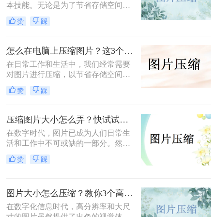
本技能。无论是为了节省存储空间，
还是为了加快网页加载速度，将照片
赞
踩
压缩到指定大小都是非常有必要的。
那么照片怎么压缩4m以内呢？本文将
介绍三种常用的照片压缩方法。
怎么在电脑上压缩图片？这3个压缩方法分享！
在日常工作和生活中，我们经常需要
对图片进行压缩，以节省存储空间或
加快图片上传速度。那么怎么在电脑
赞
踩
上压缩图片呢？本文将介绍三种在电
脑上压缩图片的方法。
压缩图片大小怎么弄？快试试这3个压缩方法！
在数字时代，图片已成为人们日常生
活和工作中不可或缺的一部分。然
而，有时我们遇到的图片文件过大，
赞
踩
不仅占用存储空间，还影响上传和分
享的速度。那么压缩图片大小怎么弄
呢？本文将介绍三种有效的图片压缩
图片大小怎么压缩？教你3个高效压缩方法！
方法，帮助用户轻松解决图片大小问
题。
在数字化信息时代，高分辨率和大尺
寸的图片虽然提供了出色的视觉体