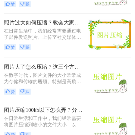
满足特定平台的要求。那么怎么压缩
赞
踩
照片的方法呢？本文将介绍四种有效
的方法来压缩照片，帮助您轻松应对
这些需求。
照片过大如何压缩？教会大家这4种压缩方法！
在日常生活中，我们经常需要通过电
子邮件发送照片、上传至社交媒体或
用于网页设计等。然而，原始照片文
赞
踩
件通常较大，这不仅会占用大量存储
空间，还可能影响上传速度或导致邮
件无法发送。因此，学会照片过大如
图片大了怎么压缩？这三个方法帮你轻松解决！
何压缩变得尤为重要。以下是四种常
用的图片压缩方法，帮助您轻松解决
在数字时代，图片文件的大小常常成
这一问题。
为存储和传输的瓶颈。特别是高质量
的图片，其文件体积往往较大，不仅
赞
踩
占用大量存储空间，还会影响上传速
度和网页加载时间。那么图片大了怎
么压缩呢？以下是四种常用的图片压
图片压缩100kb以下怎么弄？分享4个高效压缩方法！
缩方法，帮助您轻松解决这一问题。
在日常生活和工作中，我们经常需要
将图片压缩到较小的文件大小，以便
于上传、发送或存储。将图片压缩到
赞
踩