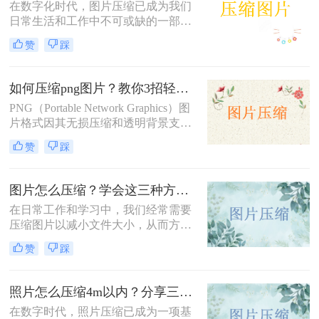
在数字化时代，图片压缩已成为我们
日常生活和工作中不可或缺的一部
分。无论是为了节省存储空间，还是
赞
踩
为了加快图片在网络上的传输速度，
图片压缩都显得尤为重要。那么如何
进行图片压缩呢？本文将为您介绍四
如何压缩png图片？教你3招轻松压缩！
种实用的图片压缩方法。
PNG（Portable Network Graphics）图
片格式因其无损压缩和透明背景支持
而广受欢迎，但有时候文件大小可能
赞
踩
会过大，影响网页加载速度或文件传
输效率。那么如何压缩png图片呢？
本文将介绍三种压缩PNG图片的方
图片怎么压缩？学会这三种方法轻松完成压缩！
法，旨在帮助你在保持图像质量的前
在日常工作和学习中，我们经常需要
提下减小文件大小。
压缩图片以减小文件大小，从而方便
上传、分享或存储。那么图片怎么压
赞
踩
缩呢？本文将介绍三种常用的图片压
缩方法，帮助您轻松实现图片压缩。
照片怎么压缩4m以内？分享三种实用压缩方法！
在数字时代，照片压缩已成为一项基