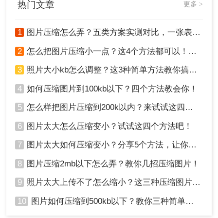
热门文章
更多 >
输出目录，最后点击开始转换即可。
1
图片压缩怎么弄？五类方案实测对比，一张表看懂怎么选！
2
怎么把图片压缩小一点？这4个方法都可以！赶紧试试！
3
照片大小kb怎么调整？这3种简单方法教你搞定！
4
如何压缩图片到100kb以下？四个方法教会你！
5
怎么样把图片压缩到200k以内？来试试这四种压缩方法！
6
图片太大怎么压缩变小？试试这四个方法吧！
4、压缩完成，大家可以对比一下压缩前后的大小，
是不是小了很多呢。
7
图片太大如何压缩变小？分享5个方法，让你轻松调整图片大小
方法四、使用图片编辑软件
8
图片压缩2mb以下怎么弄？教你几招压缩图片！
9
照片太大上传不了怎么缩小？这三种压缩图片的方法非常实用！
除了第三方压缩软件外，还可以使用专业的图片编
辑软件（如Adobe Photoshop、GIMP等）来压缩图
10
图片如何压缩到500kb以下？教你三种简单方法！
片。这些软件提供了更高级的压缩选项和更精细的