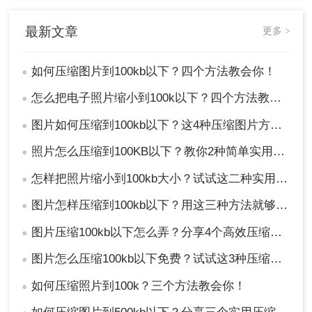
控制能力。下面以Adobe Photoshop操作为例。
操作如下：
最新文章
更多 >
1、用它压缩图片我们只需要首先新建一个项目，打
开需要压缩的图片，接着按【文件】- 【存储为】或
按快捷键【Shift+Ctrl+S】直接存储刚刚打开的图
如何压缩图片到100kb以下？四个方法教会你！
●
片。
怎么把电子照片缩小到100k以下？四个方法教会你！
●
图片如何压缩到100kb以下？这4种压缩图片方法很实用！
●
照片怎么压缩到100KB以下？教你2种简单实用的压缩方法
●
怎样把照片缩小到100kb大小？试试这二种实用方法！
●
图片怎样压缩到100kb以下？用这三种方法就够了！
●
图片压缩100kb以下怎么弄？分享4个高效压缩方法！
●
图片怎么压缩100kb以下免费？试试这3种压缩方法！
●
如何压缩照片到100k？三个方法教会你！
●
2、设置图片存储位置点击【保存】返回ps页面之后
就会弹出一个【JPEG选项】，这个时候我们可以通