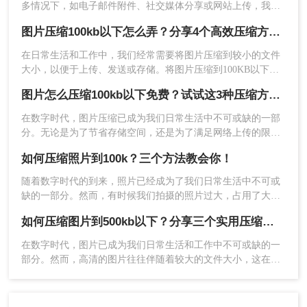
多情况下，如电子邮件附件、社交媒体分享或网站上传，我们
需要对图片大小进行严格限制，以确保它们能够快速加载和传
图片压缩100kb以下怎么弄？分享4个高效压缩方法！
输。特别是当需要将图片压缩到100KB以下时，掌握一些有效
的压缩技巧变得尤为重要。那么图片怎样压缩到100kb以下呢？
在日常生活和工作中，我们经常需要将图片压缩到较小的文件
以下将详细介绍几种方法，帮助您轻松实现这一目标。
大小，以便于上传、发送或存储。将图片压缩到100KB以下是
一个常见的需求。那么图片压缩100kb以下怎么弄呢？本文将详
图片怎么压缩100kb以下免费？试试这3种压缩方法！
细介绍几种实现这一目标的方法。
在数字时代，图片压缩已成为我们日常生活中不可或缺的一部
2、打开转转大师，选择文件压缩-图片压缩。
分。无论是为了节省存储空间，还是为了满足网络上传的限
制，将图片压缩至100KB以下都显得尤为重要。那么图片怎么
如何压缩照片到100k？三个方法教会你！
压缩100kb以下免费呢？本文将介绍三种免费的图片压缩方法，
帮助您轻松实现图片压缩。
随着数字时代的到来，照片已经成为了我们日常生活中不可或
缺的一部分。然而，有时候我们拍摄的照片过大，占用了大量
的存储空间，或者不符合某些平台的要求，这时我们就需要对
如何压缩图片到500kb以下？分享三个实用压缩工具！
照片进行压缩。那么如何将照片压缩到100k呢？下面将介绍几
种常用的方法。
在数字时代，图片已成为我们日常生活和工作中不可或缺的一
部分。然而，高清的图片往往伴随着较大的文件大小，这在上
传、分享或存储时可能会带来不便。那么如何压缩图片到500kb
以下呢？本文将向您介绍几种简单有效的方法，帮助您轻松将
3、点击添加文件件批量添加，然后选择压缩类型、
图片压缩至500KB以下，既节省空间又方便传输。