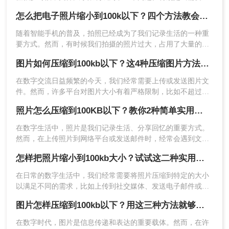
图片压缩到100KB以下时，选择合适的方法和工具变得尤为重
怎么把电子照片缩小到100k以下？四个方法教会你！
要。那么如何压缩图片到100k以下呢？本文将详细介绍几种将
图片压缩到100KB以下的有效方法。
随着智能手机的普及，拍照已经成为了我们记录生活的一种重
要方式。然而，有时候我们拍摄的照片过大，占用了大量的存
储空间，或者不符合某些平台的要求，这时我们就需要对照片
图片如何压缩到100kb以下？这4种压缩图片方法很实用！
进行压缩。怎么把电子照片缩小到100k以下呢？下面将介绍几
5、压缩完成点击下载即可。
种常用的方法。
在数字交流日益频繁的今天，我们经常需要上传或发送图片文
件。然而，许多平台对图片大小有着严格限制，比如不超过
方法三：使用第三方压缩软件
100KB。那么图片如何压缩到100kb以下呢？为了满足这些要
照片怎么压缩到100KB以下？教你2种简单实用的压缩方法
求，同时尽可能保持图片的质量，我们可以采用以下四种方法
第三方压缩软件（如金舟压缩宝、图片压缩器等）
来压缩图片。
也是将图片压缩到100KB以下的好帮手。这些软件
在数字生活中，照片是我们记录生活、分享回忆的重要方式。
然而，在上传照片到网络平台或发送邮件时，经常会遇到文件
通常集成了多种压缩算法和格式支持，能够更高效
大小限制的问题，尤其是当需要将照片压缩到100KB以下时，
地处理图片压缩任务。下面以转转大师pdf转换器操
怎样把照片缩小到100kb大小？试试这二种实用方法！
这无疑增加了操作的难度。那么照片怎么压缩到100KB以下
作为例。
呢？本文将为您介绍几种实用的方法，帮助您轻松将照片压缩
在日常的数字生活中，我们经常需要将照片压缩到特定的大小
操作如下：
至100KB以下。
以满足不同的需求，比如上传到社交媒体、发送电子邮件或节
1、如果想要批量快速压缩图片，那么下载客户端就
省存储空间。当目标大小设定为100KB时，我们可以采用多种
很方便了，在本文上方点击下载即可。
图片怎样压缩到100kb以下？用这三种方法就够了！
方法来实现。那么怎样把照片缩小到100kb大小呢？以下是二种
实用的方法来帮助你将照片缩小到这一要求的大小。
在数字时代，图片是信息传递和表达的重要载体。然而，在许