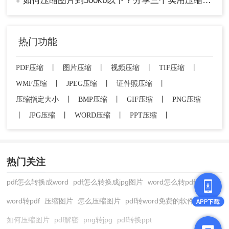
如何压缩图片到500kb以下？分享三个实用压缩工具！
●
过调整图像品质数值来调节文件大小，文件越小内
存占用kb也会越小哦，点击确定即可保存图片。
热门功能
PDF压缩
丨
图片压缩
丨
视频压缩
丨
TIF压缩
丨
WMF压缩
丨
JPEG压缩
丨
证件照压缩
丨
压缩指定大小
丨
BMP压缩
丨
GIF压缩
丨
PNG压缩
丨
JPG压缩
丨
WORD压缩
丨
PPT压缩
丨
热门关注
pdf怎么转换成word
pdf怎么转换成jpg图片
word怎么转pdf
注意事项
word转pdf
压缩图片
怎么压缩图片
pdf转word免费的软件
在压缩图片时，要注意平衡文件大小和图片质
如何压缩图片
pdf解密
png转jpg
pdf转换ppt
量之间的关系，避免过度压缩导致图片失真或