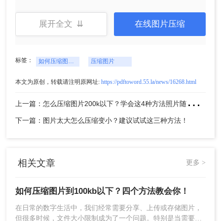
展开全文 ⇊
在线图片压缩
3、图片除了压缩之外还可以转换输出格式哦，压缩
标签：
如何压缩图片到100k以下
压缩图片
程度也是可以调整的。
本文为原创，转载请注明原网址:
https://pdftoword.55.la/news/16268.html
上
一篇：怎么压缩图片200k以下？学会这4种方法照片随意压缩!！
下一篇：图片太大怎么压缩变小？建议试试这三种方法！
相关文章
更多 >
4、图片上传后点击开始转换。
如何压缩图片到100kb以下？四个方法教会你！
在日常的数字生活中，我们经常需要分享、上传或存储图片，
但很多时候，文件大小限制成为了一个问题。特别是当需要将