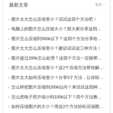
最新文章
更多 >
3、在压缩的时候你还可以转换图片的格式哦，选择
输出格式即可，如果想要大力的压缩，也可以调整
图片太大怎么压缩变小？试试这四个方法吧！
●
一下压缩程度，但是压缩力度越大，图片的画质会
有所影响哦。慎重选择。
电脑上的图片怎么压缩大小？跟大家分享这四个方法！
●
图片怎么压缩到500k以下？这四个方法分享给大家！
●
图片太大怎么压缩变小？建议试试这三种方法！
●
图片超过200k怎么处理？这四个方法一定能帮到你！
●
图片太大怎么压缩变小？这2个压缩方法帮你解决！
●
图片太大如何压缩变小？分享5个方法，让你轻松调整图片大小
●
4、压缩成功，点击下载即可。大家也可以看到压缩
怎么样把图片压缩到200k以内？来试试这四种压缩方法！
●
后的体积，对比压缩前是不是小了很多呢~
怎么把电子照片缩小到100k以下？四个方法教会你！
●
总结
如何压缩图片的大小？用这2个方法轻松压缩图片！简单快速
●
以上就是图片太大怎么压缩变小的方法介绍了，您