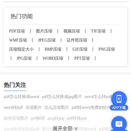
可以轻松地将图片文件压缩至所需大小。根据您的
技术水平和需求，选择最适合的压缩方法，无论是
热门功能
线上工具还是专业软件，都能帮助您有效地管理图
片文件大小。
PDF压缩
丨
图片压缩
丨
视频压缩
丨
TIF压缩
丨
WMF压缩
丨
JPEG压缩
丨
证件照压缩
丨
压缩指定大小
丨
BMP压缩
丨
GIF压缩
丨
PNG压缩
丨
JPG压缩
丨
WORD压缩
丨
PPT压缩
丨
热门关注
pdf怎么转换成word
pdf怎么转换成jpg图片
word怎么转pdf
word转pdf
压缩图片
怎么压缩图片
pdf转word免费的软件
如何压缩图片
pdf解密
png转jpg
pdf转换ppt
展开全部 ∨
word如何转换成pdf
图片转换格式
pdf如何转word
pdf格式转换