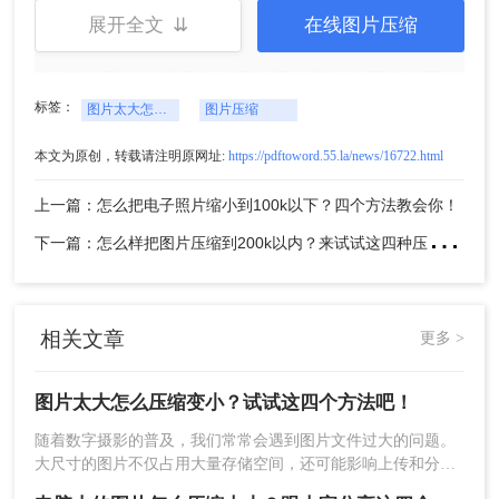
展开全文 ⇊
在线图片压缩
2、将需要压缩的图片上传上去，然后点击开始转
换。
标签：
图片太大怎么压缩变小
图片压缩
本文为原创，转载请注明原网址:
https://pdftoword.55.la/news/16722.html
上一篇：怎么把电子照片缩小到100k以下？四个方法教会你！
下
一篇：怎么样把图片压缩到200k以内？来试试这四种压缩方法！
相关文章
更多 >
3、压缩完成，可以直接对比压缩前后的大小，是不
图片太大怎么压缩变小？试试这四个方法吧！
是小了很多呢。压缩效果也可以打开文件查看哦。
随着数字摄影的普及，我们常常会遇到图片文件过大的问题。
方法三：使用图片编辑软件
大尺寸的图片不仅占用大量存储空间，还可能影响上传和分享
的速度。为了更好地管理和使用这些图片，对其进行压缩变得