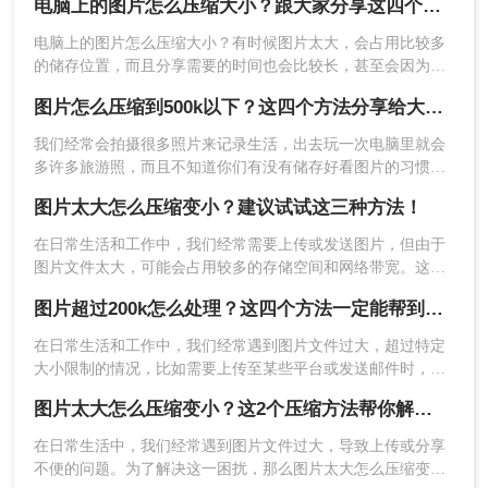
专业的图片编辑软件如Adobe Photoshop、
电脑上的图片怎么压缩大小？跟大家分享这四个方法！
至关重要。那么图片太大怎么压缩变小呢？本文将为您提供四
GIMP（开源免费）、Picasa等，不仅提供了丰富的
种简单而有效的图片压缩方法，帮助您轻松解决文件过大的问
电脑上的图片怎么压缩大小？有时候图片太大，会占用比较多
编辑功能，还内置了图片压缩工具。这些软件允许
题。
的储存位置，而且分享需要的时间也会比较长，甚至会因为图
用户更精细地控制压缩参数，以达到最佳的压缩效
片过大而上传失败，所以今天给大家分享四个方法，让你轻松
图片怎么压缩到500k以下？这四个方法分享给大家！
果。下面以Photoshop为例。
压缩图片，简单又快速！
操作如下：
我们经常会拍摄很多照片来记录生活，出去玩一次电脑里就会
1、打开PS软件，将图片拖拽进去。
多许多旅游照，而且不知道你们有没有储存好看图片的习惯
2、点击左上角【文件】，选择“存储为JPEG格
呢？这样下来我们电脑里的图片就更多了，会给我们的电脑存
图片太大怎么压缩变小？建议试试这三种方法！
储空间造成很大的压力。我们借助软件将图片进行批量压缩，
式”随即弹出一个小窗口，输入数值，数字越小压缩
就可以缓解电脑的内存压力，让它运行更加顺畅。那么你们知
程度越大。
​在日常生活和工作中，我们经常需要上传或发送图片，但由于
道图片怎么压缩到500k以下吗？相信这篇文章可以给你一点参
图片文件太大，可能会占用较多的存储空间和网络带宽。这
考。
时，我们就需要对图片进行压缩，以减小文件大小，方便传输
图片超过200k怎么处理？这四个方法一定能帮到你！
和存储。本文将介绍几种常见的图片太大怎么压缩变小方法，
并分析它们的优缺点。
在日常生活和工作中，我们经常遇到图片文件过大，超过特定
大小限制的情况，比如需要上传至某些平台或发送邮件时，图
片大小不能超过200K。这时，我们需要对图片进行压缩处理。
图片太大怎么压缩变小？这2个压缩方法帮你解决！
那么图片超过200k怎么处理呢？本文将为您介绍四种有效的图
片压缩方法，帮助您轻松将超过200K的图片压缩至所需大小。
在日常生活中，我们经常遇到图片文件过大，导致上传或分享
不便的问题。为了解决这一困扰，那么图片太大怎么压缩变小