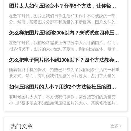
呢？本文将介绍两种常用的图片压缩方法，帮助读者轻松实现
图片太大如何压缩变小？分享5个方法，让你轻松调整图片大小
图片压缩。
在数字时代，图片是我们日常生活和工作中不可或缺的一部
分。然而，随着图片分辨率和质量的不断提高，图片文件的大
小也相应增大，这可能会给存储、传输和分享带来不便。因
方法四：利用在线压缩工具
怎么样把图片压缩到200k以内？来试试这四种压缩方法！
此，了解图片太大如何压缩变小变得尤为重要。本文将详细介
绍几种图片压缩的方法，并给出一些实用的建议和注意事项。
在数字时代，我们经常需要上传或分享大尺寸的图片。然而，
在线图片压缩工具因其便捷性而受到广泛欢迎。这
很多情况下，图片的大小受到了限制，例如社交媒体、电子邮
类工具通常无需安装，只需上传图片，选择压缩比
件等平台通常要求图片大小在200k以内。为了满足这些需求，
例或质量等级，即可快速获得压缩后的图片。下面
怎么把电子照片缩小到100k以下？四个方法教会你！
我们需要对图片进行压缩。那么怎么样把图片压缩到200k以内
以下是使用“转转大师在线图片压缩”进行图片压缩
呢？本文将为您提供四种简单而有效的图片压缩方法，帮助您
随着智能手机的普及，拍照已经成为了我们记录生活的一种重
操作为例。
轻松地将图片压缩到200k以内。
要方式。然而，有时候我们拍摄的照片过大，占用了大量的存
操作如下：
储空间，或者不符合某些平台的要求，这时我们就需要对照片
如何压缩图片的大小？用这2个方法轻松压缩图片！简单快速
1、打开在线图片压缩网址：
进行压缩。怎么把电子照片缩小到100k以下呢？下面将介绍几
https://pdftoword.55.la/imgcompress/
种常用的方法。
有时候图片太大了，不方便我们操作，需要把它们的质量变
小，那很多朋友不知道如何压缩图片的大小。其实修改图片分
辨率也可以改变图片的大小，从而达到压缩图片的效果。接下
来就跟大家演示怎么压缩图片。
热门文章
更多 >