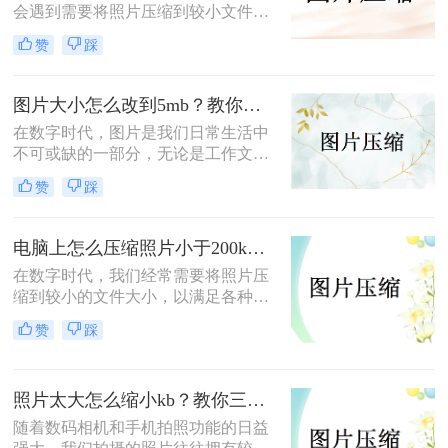
会遇到需要将照片压缩到较小文件大
内的详细步骤与技巧。
小的情况，尤其是当照片需要上传至
赞
踩
网络或发送电子邮件时，200k以内的
文件大小成为了一个常见的限制。那
么电脑照片怎么压缩到200k以内呢？
图片大小怎么改到5mb？教你二种常见的压缩图片方法！
本文将为您提供一系列实用的方法和
在数字时代，图片是我们日常生活中
步骤，帮助您轻松地将电脑中的照片
不可或缺的一部分，无论是工作文
压缩到200k以内。
档、社交媒体分享，还是个人相册存
赞
踩
储，图片都扮演着重要角色。然而，
有时我们会遇到图片文件过大，导致
上传受限或占用过多存储空间的问
电脑上怎么压缩照片小于200k？这4个方法一定要会！
题。特别是在需要将图片大小调整至
在数字时代，我们经常需要将照片压
特定范围，如5MB以内时，掌握一些
缩到较小的文件大小，以满足各种上
有效的调整方法就显得尤为重要。那
传和分享的需求。特别是当文件大小
么图片大小怎么改到5mb呢？以下是
赞
踩
限制在200KB以内时，选择合适的压
一些实用的步骤和技巧，帮助您轻松
缩方法变得尤为重要。那么电脑上怎
将图片大小压缩到5MB以内。
么压缩照片小于200k呢？本文将介绍
照片太大怎么缩小kb？教你三招轻松解决!！
四种在电脑上压缩照片至小于200KB
的方法，帮助您轻松应对这一挑战。
随着数码相机和手机拍照功能的日益