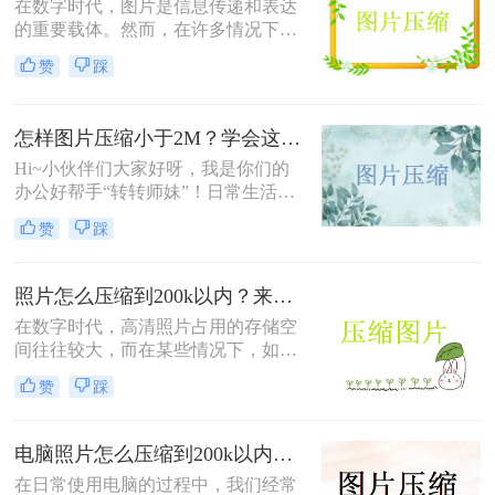
在数字时代，图片是信息传递和表达
的重要载体。然而，在许多情况下，
如电子邮件附件、社交媒体分享或网
赞
踩
站上传，我们需要对图片大小进行严
格限制，以确保它们能够快速加载和
传输。特别是当需要将图片压缩到
怎样图片压缩小于2M？学会这三个方法就可以！
100KB以下时，掌握一些有效的压缩
技巧变得尤为重要。那么图片怎样压
Hi~小伙伴们大家好呀，我是你们的
缩到100kb以下呢？以下将详细介绍
办公好帮手“转转师妹”！日常生活中
几种方法，帮助您轻松实现这一目
我们经常要面对很多大大小小的的图
赞
踩
标。
片，例如家人朋友分享的生活美照、
同事发来需要处理的图片素材等。有
时候图片太大就会导致无法观看或者
照片怎么压缩到200k以内？来试试这2种压缩方法！
上传不了，这时候我们就需要将图片
在数字时代，高清照片占用的存储空
进行压缩，以便下一步的进行。那么
间往往较大，而在某些情况下，如上
问题来了，怎样图片压缩小于2M呢？
传至网页、发送电子邮件或保存至手
接下来我给大家分享一个压缩图片的
赞
踩
机时，我们可能需要将照片压缩到更
实用方法，让我们一起往下看吧~
小的尺寸，尤其是200k以内。这不仅
有助于节省存储空间，还能加快传输
电脑照片怎么压缩到200k以内？学会这三种方法就够用了！
速度。那么照片怎么压缩到200k以内
在日常使用电脑的过程中，我们经常
呢？以下是一些将照片压缩到200k以