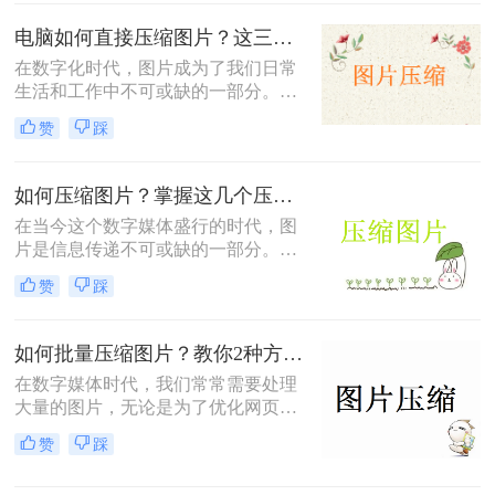
片大小，既保持图片质量又节省空
间，成为了一项必备技能。那么如何
电脑如何直接压缩图片？这三种方法一看就会！
压缩图片大小呢？本文将详细介绍几
在数字化时代，图片成为了我们日常
种有效压缩图片大小的方法，帮助你
生活和工作中不可或缺的一部分。然
轻松管理图片资源。
而，随着图片数量的增加，存储和传
赞
踩
输的问题也逐渐显现。为了节省存储
空间和提高传输效率，我们经常需要
对图片进行压缩。那么电脑如何直接
如何压缩图片？掌握这几个压缩方法就够了！
压缩图片呢？本文将介绍几种在电脑
在当今这个数字媒体盛行的时代，图
上直接压缩图片的方法，帮助您轻松
片是信息传递不可或缺的一部分。无
管理图片文件。
论是社交媒体分享、网页加载、电子
赞
踩
邮件发送，还是存储管理，图片文件
的大小都会直接影响到效率和用户体
验。因此，掌握图片压缩技巧，即在
如何批量压缩图片？教你2种方法，3秒处理100张图片！
保持图片视觉质量的同时减少其文件
在数字媒体时代，我们常常需要处理
大小，成为了现代数字生活的一项基
大量的图片，无论是为了优化网页加
本技能。那么如何压缩图片呢？本文
载速度、减少存储空间的占用，还是
将深入探讨图片压缩的重要性，并详
赞
踩
加快文件传输速度，图片压缩都是一
细介绍多种压缩图片的方法，帮助您
项非常实用的技能。当面临成千上万
在不同场景下做出最佳选择。