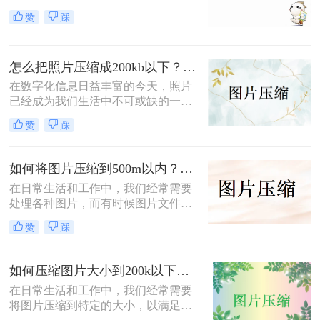
500k以下吗？相信这篇文章可以给你
在线平台还是工作需求，照片上传都
赞
踩
一点参考。
已经成为我们日常生活的一部分。然
而，有时我们会遇到这样的问题：照
片太大，无法上传。这时，我们需要
怎么把照片压缩成200kb以下？学会这3种方法照片随意压缩!！
对照片进行缩小处理，以满足上传要
求。那么照片太大上传不了怎么缩小
在数字化信息日益丰富的今天，照片
呢？本文将为你介绍几种简单有效的
已经成为我们生活中不可或缺的一部
方法，帮助你轻松缩小照片大小。
分。然而，随着手机摄影的普及和高
赞
踩
清照片的需求增加，照片的体积也越
来越大，这给存储和分享带来了不小
的挑战。为了解决这个问题，我们需
如何将图片压缩到500m以内？四个方法帮你搞定！
要将照片压缩至较小的体积，例如
在日常生活和工作中，我们经常需要
200KB以下。那么怎么把照片压缩成
处理各种图片，而有时候图片文件过
200kb以下呢？本文将为您介绍几种
大，不仅占用了大量的存储空间，还
实用的照片压缩方法和技巧，帮助您
赞
踩
可能影响文件的传输速度和加载速
轻松管理照片，节省存储空间。
度。因此，如何将图片压缩到500m以
内成为了许多人的需求。本文将为您
如何压缩图片大小到200k以下？这二个实用方法分享给你！
介绍四个实用的方法，帮助您轻松实
在日常生活和工作中，我们经常需要
现图片压缩。
将图片压缩到特定的大小，以满足上