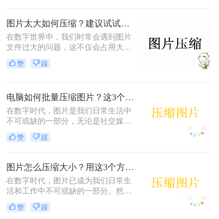
图片如何压缩，既能保持图片质量，
又能节省空间。
图片太大如何压缩？建议试试这三种方法！
在数字世界中，我们时常会遇到图片
文件过大的问题，这不仅会占用大量
的存储空间，还可能影响图片在网络
赞
踩
中的加载速度和分享效率。那么图片
太大如何压缩呢？，本文将介绍三种
实用的图片压缩方法，帮助你轻松减
电脑如何批量压缩图片？这3个方法一学就会！
小图片文件的大小。
在数字时代，图片是我们日常生活中
不可或缺的一部分，无论是社交媒体
分享、网站设计还是日常工作中的文
赞
踩
档，高质量的图片都扮演着重要角
色。然而，高清图片往往伴随着较大
的文件大小，这不仅占用大量的存储
图片怎么压缩大小？用这3个方法就能一键无损压缩图片！
空间，还会影响网络传输速度。因
在数字时代，图片已成为我们日常生
此，学会在电脑上批量压缩图片，既
活和工作中不可或缺的一部分。然
能优化存储资源，又能提升工作效
而，高清图片往往伴随着较大的文件
率。本文将详细介绍电脑如何批量压
赞
踩
体积，这不仅会占用大量存储空间，
缩图片方法。