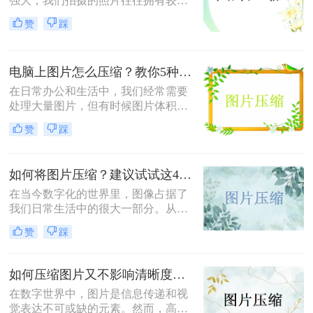
强大，我们拍摄的照片往往拥有较高
的分辨率和较大的文件体积，这在存
赞
踩
储和分享时可能会带来不便。那么照
片太大怎么缩小kb呢？为了解决这个
问题，我们可以通过多种方法来缩小
电脑上图片怎么压缩？教你5种压缩图片方法！
照片的KB值。
​在日常办公和生活中，我们经常需要
处理大量图片，但有时候图片体积过
大，不仅占用存储空间，还会影响上
赞
踩
传和分享的速度。为了解决这个问
题，我们可以在电脑上采用多种方法
来压缩图片。那么电脑上图片怎么压
如何将图片压缩？建议试试这4种方法！
缩呢？以下是四种常用的图片压缩方
法。
在当今数字化的世界里，图像占据了
我们日常生活中的很大一部分。从社
交媒体上的个人照片到商业网站上的
赞
踩
产品展示图，高质量的图像对于吸引
观众至关重要。然而，高分辨率的大
尺寸图片可能会导致加载时间过长、
如何压缩图片又不影响清晰度？这三个方法分享给大家！
占用大量存储空间以及增加数据传输
在数字世界中，图片是信息传递和视
成本等问题。因此，学会如何有效地
觉表达不可或缺的元素。然而，高质
压缩图片，既保持良好的视觉效果又