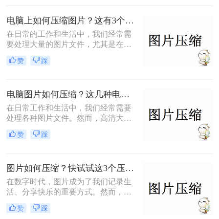
制的平台时，学会图片如何压缩到
200k变得尤为重要。本文将为您提供
电脑上如何压缩图片？这有3个压缩方法分享！
一系列实用的方法和技巧，帮助您轻
松将图片压缩到200K以下。
在日常的工作和生活中，我们经常需
要处理大量的图片文件，尤其是在社
交媒体分享、电子邮件发送或是网站
赞
踩
上传图片时，图片文件的大小直接影
响着加载速度和传输效率。为了优化
图片的大小，同时保持足够的清晰
电脑图片如何压缩？这几种电脑压缩照片技巧了解下！
度，我们需要对图片进行压缩处理。
那么电脑上如何压缩图片呢？本文将
在日常工作和生活中，我们经常需要
详细介绍几种常见的电脑上压缩图片
处理各种图片文件。然而，高清大图
的方法。
虽然画质清晰，但也会占用较大的存
赞
踩
储空间，传输起来也相对较慢。为了
解决这个问题，压缩图片成为了一个
常见的需求。本文将详细介绍在电脑
图片如何压缩？快试试这3个压缩方法！
图片如何压缩，包括使用系统自带工
具、第三方软件以及在线服务等多种
在数字时代，图片成为了我们记录生
方法。
活、分享快乐的重要方式。然而，高
质量的图片往往意味着较大的文件大
赞
踩
小，不利于存储和传输。本文将教您