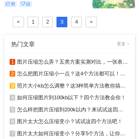
传、发送或存储的需求。特别是当需
赞
踩
要将图片大小压缩到200K以下时，掌
握一些实用的压缩方法就显得尤为重
要。那么如何压缩图片大小到200k以
<
1
2
3
4
>
下呢？本文将为您介绍两种有效的图
片压缩方法，帮助您轻松将图片大小
压缩到200K以下。
热门文章
更多 >
1
图片压缩怎么弄？五类方案实测对比，一张表看懂怎么选！
2
怎么把图片压缩小一点？这4个方法都可以！赶紧试试！
3
照片大小kb怎么调整？这3种简单方法教你搞定！
4
如何压缩图片到100kb以下？四个方法教会你！
5
怎么样把图片压缩到200k以内？来试试这四种压缩方法！
6
图片太大怎么压缩变小？试试这四个方法吧！
7
图片太大如何压缩变小？分享5个方法，让你轻松调整图片大小