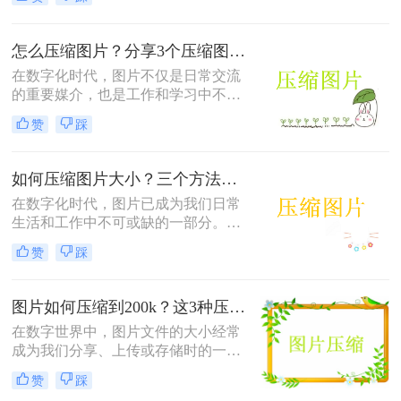
果，却也因其庞大的文件体积而带来
了不少麻烦。从占用过多的存储空间
到影响网页加载速度，如何压缩图片
怎么压缩图片？分享3个压缩图片最简单的方法！
成为了解决这些问题的关键。本文将
在数字化时代，图片不仅是日常交流
介绍多种图片压缩方法。
的重要媒介，也是工作和学习中不可
或缺的一部分。然而，随着高清图片
赞
踩
和大型文件的普及，图片占用的存储
空间不断增加，传输速度也受到影
响。因此，学会怎么压缩图片成为了
如何压缩图片大小？三个方法帮你搞定！
许多人必备的技能。本文将为您详细
在数字化时代，图片已成为我们日常
介绍几种压缩图片的方法，帮助您轻
生活和工作中不可或缺的一部分。然
松管理图片文件。
而，随着高清图片和大型文件的普
赞
踩
及，图片占用存储空间大、传输速度
慢等问题也随之而来。为了更高效地
管理、分享和传输图片，学会如何压
图片如何压缩到200k？这3种压缩方法很简单！
缩图片大小变得尤为重要。本文将介
在数字世界中，图片文件的大小经常
绍几种实用的图片压缩方法，帮助您
成为我们分享、上传或存储时的一个
轻松解决图片体积过大的问题。
限制因素。特别是当需要将图片嵌入
赞
踩
到网站、发送电子邮件或上传到有限