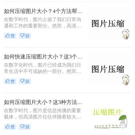
还会影响图片的上传和下载速度。因
此，学会图片怎么压缩大小变得尤为
如何压缩图片大小？4个方法帮你搞定！
重要。本文将详细介绍几种常用的图
在数字时代，图片占据了我们日常沟
片压缩方法，帮助您轻松减小图片文
通和工作的重要部分。然而，高清图
件的大小。
片的文件大小往往较大，这不仅消耗
赞
踩
存储空间，还可能影响网页加载速度
和电子邮件发送效率。因此，学会如
何压缩图片大小，并保持图片质量的
如何快速压缩图片大小？这3个压缩方法了解一下！
同时减小其体积，是一项十分有用的
技能。本文将介绍几种常用的方法来
在数字化时代，图片已经成为我们日
压缩图片，适用于不同的应用场景和
常生活中不可或缺的一部分。然而，
设备。
高质量的图片往往伴随着较大的文件
赞
踩
体积，这给存储和传输带来了不小的
挑战。因此，学会如何快速压缩图片
大小变得尤为重要。本文将介绍几种
如何压缩图片大小？这3种方法有效快速解决！
快速压缩图片大小的方法，帮助你轻
松应对这一需求。
在数字时代，图片是信息传播的重要
载体，但高清图片往往伴随着较大的
文件体积，这对存储空间和网络传输
赞
踩
构成了挑战。因此，学会如何压缩图