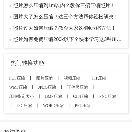
照片怎么压缩到1m以内？教你三招压缩照片！
●
图片大了怎么压缩？这三个方法帮你轻松解决！
●
照片过大如何压缩？教会大家这4种压缩方法！
●
照片如何免费压缩200k以下？快来学习这3种压缩方法！
●
热门转换功能
PDF压缩
丨
图片压缩
丨
视频压缩
丨
TIF压缩
丨
WMF压缩
丨
JPEG压缩
丨
证件照压缩
丨
压缩指定大小
丨
BMP压缩
丨
GIF压缩
丨
PNG压缩
丨
JPG压缩
丨
WORD压缩
丨
PPT压缩
丨