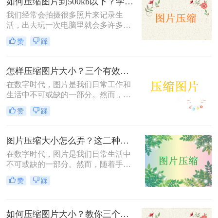
如何压缩图片到500kb以下？学会这三种方法轻松完成压缩！
太大怎么压缩变小方法，并分析它们
我们经常会拍摄很多照片来记录生
的优缺点。
活，出去玩一次电脑里就会多许多旅
游照，而且不知道你们有没有储存好
赞
踩
看图片的习惯呢？这样下来我们电脑
里的图片就更多了，会给我们的电脑
存储空间造成很大的压力。我们借助
怎样压缩图片大小？三个有效方法帮你轻松解决
软件将图片进行批量压缩，就可以缓
在数字时代，图片是我们日常工作和
解电脑的内存压力，让它运行更加顺
生活中不可或缺的一部分。然而，随
畅。那么你们知道如何压缩图片到
着图片分辨率和质量的不断提高，图
500kb以下吗？相信这篇文章可以给
赞
踩
片文件的大小也随之增大，这可能导
你一点参考。
致存储困难、传输缓慢等问题。因
此，学会怎样压缩图片大小变得尤为
图片压缩大小怎么弄？这二种方法一看就会！
重要。本文将为您介绍几种常见的图
在数字时代，图片是我们日常生活中
片压缩方法，帮助您轻松解决图片过
不可或缺的一部分。然而，随着手机
大的问题。
像素的不断提高和拍照技术的不断发
赞
踩
展，图片的体积也越来越大，这给我
们的存储和分享带来了诸多不便。因
此，学会图片压缩大小怎么弄显得尤
如何压缩图片大小？教你三个高效的图片压缩方法
为重要。本文将介绍两种高效的图片