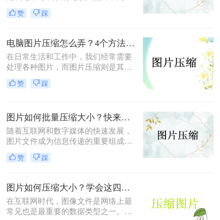
量的图片往往伴随着较大的文件体
不牺牲太多文件大小，变得尤为重
赞
踩
积，给存储、传输和加载带来了不小
要。以下是关于如何将图片压缩的一
的挑战。如何压缩图片又不影响清晰
篇文章，旨在提供实用的指导。
度，成为了许多人关注的问题。本文
电脑图片压缩怎么弄？4个方法帮你搞定！
将介绍三种实用的方法，帮助您轻松
在日常生活和工作中，我们经常需要
实现图片压缩而不失清晰度。
处理各种图片，而图片压缩则是其中
不可或缺的一环。图片压缩不仅能节
赞
踩
省存储空间，还能加快图片的传输速
度。那么电脑图片压缩怎么弄呢？本
文将详细介绍几种常见的电脑图片压
图片如何批量压缩大小？快来学习这4个方法!
缩方法，帮助大家轻松掌握图片压缩
技巧。
随着互联网和数字媒体的快速发展，
图片文件成为信息传递的重要组成部
分。然而，原始图片文件往往体积较
赞
踩
大，这不仅增加了存储成本，也影响
了网站加载速度和用户体验。因此，
批量压缩图片大小成为了一个实用且
图片如何压缩大小？学会这四招就够了！
必要的技能。那么图片如何批量压缩
在互联网时代，图像文件是网络上最
大小呢？本文将介绍几种有效的批量
常见也是最重要的数据类型之一。无
压缩图片的方法，帮助您提高工作效