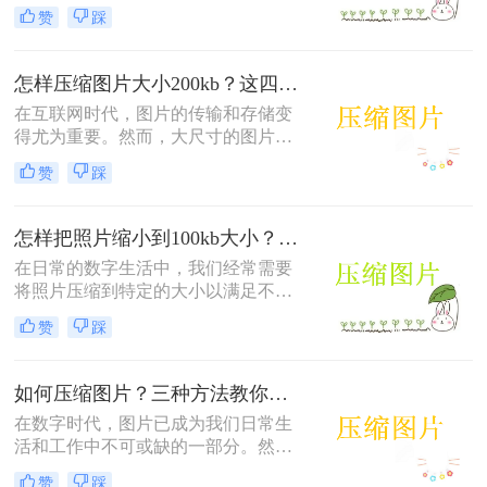
论是个人用户还是企业机构，在分
率。
赞
踩
享、存储或上传图片时，经常会遇到
图片文件过大导致的问题，如加载速
度慢、占用空间大等。因此，了解图
怎样压缩图片大小200kb？这四招帮你轻松压缩！
片如何压缩大小变得尤为重要。本文
在互联网时代，图片的传输和存储变
将详细介绍几种常见的图片压缩方法
得尤为重要。然而，大尺寸的图片往
和技巧。
往会占用更多的存储空间，影响传输
赞
踩
速度。那么怎样压缩图片大小200kb
呢？本文将介绍几种方法，帮助你将
图片压缩到200kb以内，让你的图片
怎样把照片缩小到100kb大小？试试这二种实用方法！
传输更加高效。
在日常的数字生活中，我们经常需要
将照片压缩到特定的大小以满足不同
的需求，比如上传到社交媒体、发送
赞
踩
电子邮件或节省存储空间。当目标大
小设定为100KB时，我们可以采用多
种方法来实现。那么怎样把照片缩小
如何压缩图片？三种方法教你压缩图片！
到100kb大小呢？以下是二种实用的
在数字时代，图片已成为我们日常生
方法来帮助你将照片缩小到这一要求
活和工作中不可或缺的一部分。然
的大小。
而，高清图片虽然带来极佳的视觉效
赞
踩