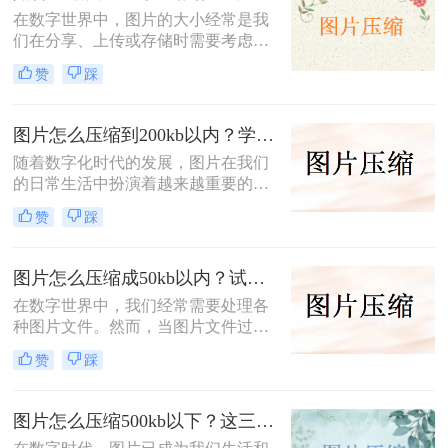
压缩方法，帮助你轻松解决图片体积
在数字世界中，图片的大小经常是我
过大的问题。
们在分享、上传或存储时需要考虑的
一个重要因素。过大的图片不仅占用
赞
踩
存储空间，还可能影响网页加载速度
或文件传输效率。因此，学会如何压
缩图片大小变得尤为重要。本文将为
图片怎么压缩到200kb以内？学会这三招，想压缩到多小就多小!！
你介绍三种实用的图片压缩方法。
随着数字化时代的发展，图片在我们
的日常生活中扮演着越来越重要的角
色。然而，图片文件过大可能会给存
赞
踩
储和传输带来诸多不便。特别是在一
些需要严格控制文件大小的场合，如
网站上传、邮件发送等，将图片压缩
图片怎么压缩成50kb以内？试试这三个图片压缩方法！
至200KB以内显得尤为重要。那么图
在数字世界中，我们经常需要处理各
片怎么压缩到200kb以内呢？本文将
种图片文件。然而，当图片文件过大
为您介绍几种简单实用的方法，帮助
时，不仅会增加存储空间的负担，还
您轻松实现图片压缩。
赞
踩
可能影响网络传输的速度。因此，学
会将图片压缩至指定大小，如50KB
以内，对于提高文件处理效率至关重
图片怎么压缩500kb以下？这三个小方法一定能帮到你！
要。那么图片怎么压缩成50kb以内