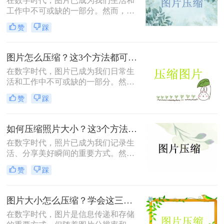
在数字时代，图片已成为我们生活和
呢？本文将为您介绍几种简单有效的
工作中不可或缺的一部分。然而，随
方法，帮助您轻松将图片压缩至
着图片分辨率和质量的不断提高，图
50KB以内。
赞
踩
片文件的大小也相应增大，这在一定
程度上给我们的存储和传输带来了不
便。因此，学会图片怎么压缩500kb
图片怎么压缩？这3个方法都可以！赶紧试试！
以下，对于提高文件处理效率至关重
在数字时代，图片已成为我们日常生
要。下面将为您介绍三种实用的图片
活和工作中不可或缺的一部分。然
压缩方法。
而，随着图片质量的提升，图片文件
赞
踩
的大小也随之增大，给存储、传输和
加载带来了不小的挑战。那么图片怎
么压缩呢？本文将介绍三种实用的图
如何压缩照片大小？这3个方法都可以！赶紧试试！
片压缩方法，帮助您轻松减小图片文
在数字时代，照片已成为我们记录生
件大小，同时保持图片的清晰度。
活、分享美好瞬间的重要方式。然
而，随着手机拍照功能的日益强大和
赞
踩
图片分辨率的不断提高，照片的大小
也在不断增加，这给存储和分享带来
了不小的挑战。那么如何压缩照片大
图片大小怎么压缩？学会这三种方法轻松压缩！
小呢？本文将为您介绍几种简单有效
在数字时代，图片是信息传递和存储
的照片压缩方法，帮助您轻松优化照