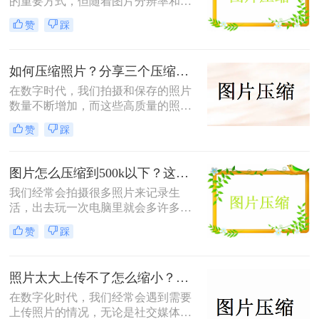
的重要方式，但随着图片分辨率和质
片大小，提高存储效率，并方便分享
量的提升，其文件大小也逐渐增大，
到各大社交平台。
赞
踩
给存储和传输带来了诸多不便。因
此，学会图片大小怎么压缩变得尤为
重要。本文将为你介绍三种实用的图
如何压缩照片？分享三个压缩图片最简单的方法！
片压缩方法。
在数字时代，我们拍摄和保存的照片
数量不断增加，而这些高质量的照片
往往占用大量的存储空间。因此，学
赞
踩
习如何压缩照片变得尤为重要。本文
将介绍三种压缩照片的方法，帮助你
节省存储空间，同时保持照片的质
图片怎么压缩到500k以下？这四个方法分享给大家！
量。
我们经常会拍摄很多照片来记录生
活，出去玩一次电脑里就会多许多旅
游照，而且不知道你们有没有储存好
赞
踩
看图片的习惯呢？这样下来我们电脑
里的图片就更多了，会给我们的电脑
存储空间造成很大的压力。我们借助
照片太大上传不了怎么缩小？这三种压缩图片的方法非常实用！
软件将图片进行批量压缩，就可以缓
解电脑的内存压力，让它运行更加顺
在数字化时代，我们经常会遇到需要
畅。那么你们知道图片怎么压缩到
上传照片的情况，无论是社交媒体、