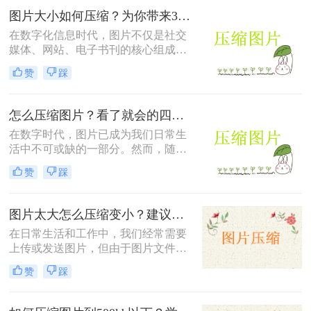
张图片时，手动一张一张地压缩显然
图片大小如何压缩？为你带来3个好用的方法！
是不现实的。因此，掌握批量压缩图
片的方法对于提升工作效率至关重
在数字化信息时代，图片不仅是社交
要。那么如何批量压缩图片呢？本文
媒体、网站、电子书刊的核心组成部
将介绍几种批量压缩图片的有效策
分，也是个人记忆的珍贵载体。然
赞
踩
略。
而，高分辨率和大尺寸的图片往往会
占据大量的存储空间，同时也会影响
网页加载速度和文件传输效率。因
怎么压缩图片？看了就会的四种压缩图片方法！
此，掌握图片大小压缩的技巧至关重
在数字时代，图片已成为我们日常生
要。那么图片大小如何压缩呢？本文
活中不可或缺的一部分。然而，随着
将为您详细解析图片压缩的原理、方
图片分辨率和质量的不断提升，图片
法以及推荐一些实用的工具，帮助您
赞
踩
文件的大小也随之增加，这给存储和
在保持图片质量的同时，有效减小图
传输带来了不小的挑战。为了有效应
片文件的大小。
对这一问题，图片压缩技术应运而
图片太大怎么压缩变小？建议试试这三种方法！
生。那么怎么压缩图片呢？本文将详
​在日常生活和工作中，我们经常需要
细介绍几种常用的图片压缩方法，帮
上传或发送图片，但由于图片文件太
助您轻松管理图片大小。
大，可能会占用较多的存储空间和网
赞
踩
络带宽。这时，我们就需要对图片进
行压缩，以减小文件大小，方便传输
和存储。本文将介绍几种常见的图片