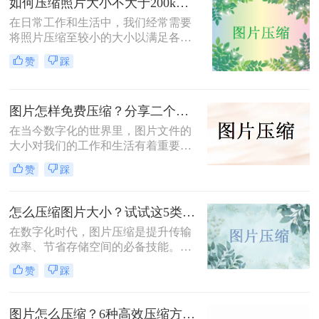
如何压缩照片大小不大于200k？教你二种高效压缩方法！
软件将图片进行批量压缩，就可以缓
解电脑的内存压力，让它运行更加顺
在日常工作和生活中，我们经常需要
畅。那么你们知道照片如何免费压缩
将照片压缩至较小的大小以满足各种
吗？相信这篇文章可以给你一点参
上传、分享或存储的需求。那么如何
赞
踩
考。
压缩照片大小不大于200k呢？本文将
介绍两种高效且免费的方法，帮助您
将照片大小压缩至200K以下。
图片怎样免费压缩？分享二个简单易用的压缩方法！
在当今数字化的世界里，图片文件的
大小对我们的工作和生活有着重要影
响。无论是为了加速网页加载速度、
赞
踩
满足社交媒体平台的上传要求，还是
为了节省存储空间，学会图片怎样免
费压缩是一项不可或缺的技能。本文
怎么压缩图片大小？试试这5类主流压缩方法！
将介绍两种简单易用的图片压缩方
在数字化时代，图片压缩是提升传输
法。
效率、节省存储空间的必备技能。那
么怎么压缩图片大小呢？本文系统梳
赞
踩
理了 5 类主流压缩方法，助你高效平
衡画质与体积。
图片怎么压缩？6种高效压缩方法分享！