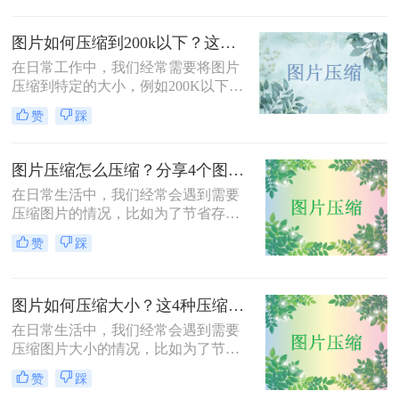
或存储。那么怎么样压缩jpg照片大小
呢？本文将介绍三种压缩JPG照片大
图片如何压缩到200k以下？这三种方法简单又高效！
小的方法，旨在帮助用户根据实际需
求选择合适的压缩方式。
在日常工作中，我们经常需要将图片
压缩到特定的大小，例如200K以下，
以满足电子邮件附件、网站上传或社
赞
踩
交媒体分享的要求。那么图片如何压
缩到200k以下呢？本文将介绍三种将
图片压缩到200K以下的有效方法，帮
图片压缩怎么压缩？分享4个图片压缩方法！
助您轻松完成图片压缩，同时保持较
在日常生活中，我们经常会遇到需要
高的图片质量。
压缩图片的情况，比如为了节省存储
空间、加快网页加载速度或减少文件
赞
踩
传输时间。那么图片压缩怎么压缩
呢？本文将介绍四种压缩图片的有效
方法，帮助您轻松完成图片压缩，同
图片如何压缩大小？这4种压缩方法请务必学会！
时保持较高的图片质量。
在日常生活中，我们经常会遇到需要
压缩图片大小的情况，比如为了节省
存储空间、加快网页加载速度或减少
赞
踩
文件传输时间。那么图片如何压缩大