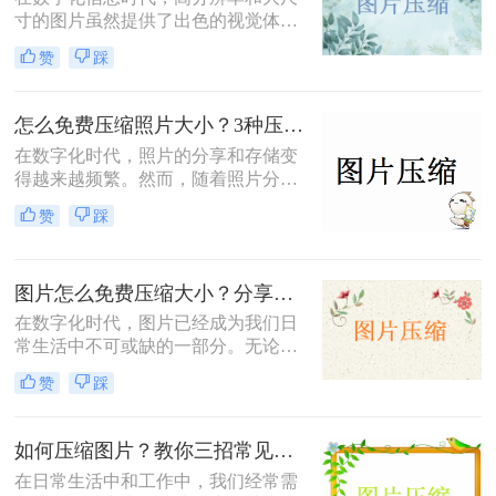
提下减小文件大小。
寸的图片虽然提供了出色的视觉体
验，但也带来了存储空间占用过多、
赞
踩
网页加载速度慢以及文件传输效率低
下的问题。为了应对这些问题，掌握
图片大小压缩的方法变得尤为重要。
怎么免费压缩照片大小？3种压缩方法推荐！
那么图片大小怎么压缩呢？本文将介
在数字化时代，照片的分享和存储变
绍三种实用且高效的图片压缩方法。
得越来越频繁。然而，随着照片分辨
率的提高，文件大小也随之增加，这
赞
踩
不仅占据了大量存储空间，还在上传
或发送时导致了速度慢的问题。因
此，学会怎么免费压缩照片大小，既
图片怎么免费压缩大小？分享三种高效压缩方法！
能节省存储空间又能保证照片质量，
成为了一项重要的技能。本文将介绍
在数字化时代，图片已经成为我们日
三种实用且高效的免费照片压缩方
常生活中不可或缺的一部分。无论是
法，并详细说明其操作步骤及注意事
社交媒体的分享、网站的建设，还是
赞
踩
项。
个人的照片保存，图片的使用频率都
非常高。然而，随着拍摄和存储的图
片数量不断增加，图片的大小也在不
如何压缩图片？教你三招常见压缩方法！
断膨胀，导致存储空间不足、上传速
在日常生活中和工作中，我们经常需
度慢以及加载时间延长等一系列问