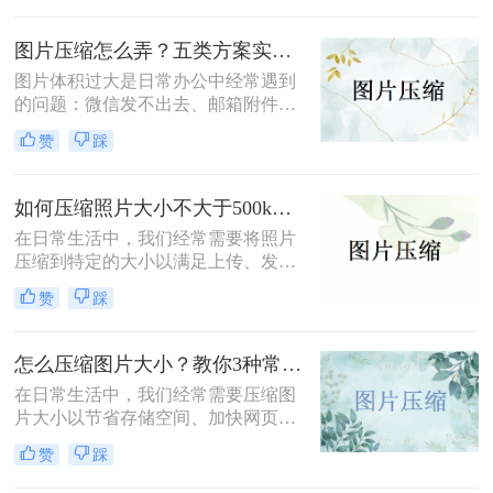
小呢？本文将介绍四种压缩图片大小
的有效方法，帮助您轻松完成图片压
图片压缩怎么弄？五类方案实测对比，一张表看懂怎么选！
缩，同时保持较高的图片质量。
图片体积过大是日常办公中经常遇到
的问题：微信发不出去、邮箱附件超
限、网页上传被拒、本地存储吃紧。
赞
踩
不同压缩方法在压缩率、画质损失、
操作效率方面差异很大——选错方法
可能导致图片模糊到无法使用，或者
如何压缩照片大小不大于500k？学会这2种压缩方法轻松解决！
压缩后体积几乎没变。
在日常生活中，我们经常需要将照片
压缩到特定的大小以满足上传、发送
或存储的需求。那么如何压缩照片大
赞
踩
小不大于500k呢？本文将介绍两种将
照片大小压缩至不大于500KB的常用
方法。
怎么压缩图片大小？教你3种常用压缩方法！
在日常生活中，我们经常需要压缩图
片大小以节省存储空间、加快网页加
载速度或方便文件传输。那么怎么压
赞
踩
缩图片大小呢？本文将介绍三种压缩
图片大小的方法，帮助您轻松实现图