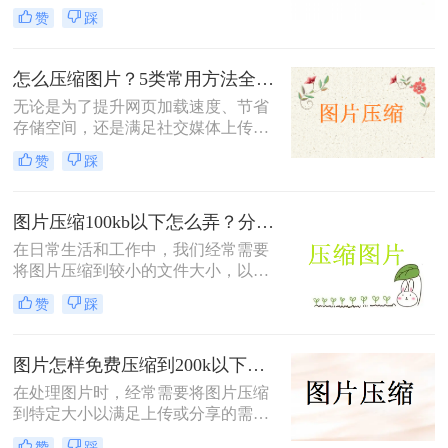
传、分享或存储。那么如何将图片压
赞
踩
缩到1mb以内呢？本文将详细介绍几
种将图片压缩到1MB以内的方法。
怎么压缩图片？5类常用方法全解析！
无论是为了提升网页加载速度、节省
存储空间，还是满足社交媒体上传限
制，图片压缩都是高频需求。那么怎
赞
踩
么压缩图片呢？本文系统梳理5类主
流方法，从零基础到专业级工具，助
你快速掌握压缩技巧。
图片压缩100kb以下怎么弄？分享4个高效压缩方法！
在日常生活和工作中，我们经常需要
将图片压缩到较小的文件大小，以便
于上传、发送或存储。将图片压缩到
赞
踩
100KB以下是一个常见的需求。那么
图片压缩100kb以下怎么弄呢？本文
将详细介绍几种实现这一目标的方
图片怎样免费压缩到200k以下？二种压缩方法分享
法。
在处理图片时，经常需要将图片压缩
到特定大小以满足上传或分享的需
求。那么图片怎样免费压缩到200k以
赞
踩