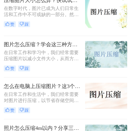
压缩图片大小怎么弄？快试试这3个压缩方法！
在数字时代，图片已成为人们日常生
活和工作中不可或缺的一部分。然
而，有时我们遇到的图片文件过大，
赞
踩
不仅占用存储空间，还影响上传和分
享的速度。那么压缩图片大小怎么弄
呢？本文将介绍三种有效的图片压缩
图片怎么压缩？学会这三种方法轻松完成压缩！
方法，帮助用户轻松解决图片大小问
题。
在日常工作和学习中，我们经常需要
压缩图片以减小文件大小，从而方便
上传、分享或存储。那么图片怎么压
赞
踩
缩呢？本文将介绍三种常用的图片压
缩方法，帮助您轻松实现图片压缩。
怎么在电脑上压缩图片？这3个压缩方法分享！
在日常工作和生活中，我们经常需要
对图片进行压缩，以节省存储空间或
加快图片上传速度。那么怎么在电脑
赞
踩
上压缩图片呢？本文将介绍三种在电
脑上压缩图片的方法。
照片怎么压缩4m以内？分享三种实用压缩方法！