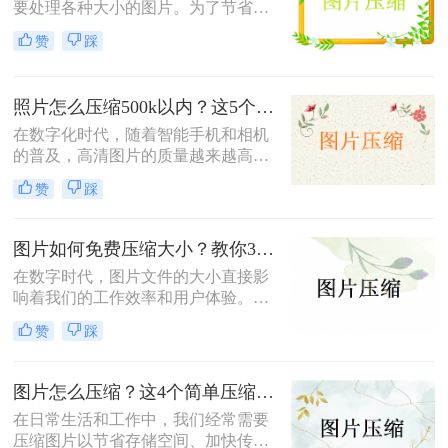
要处理各种大小的图片。为了节省存
题。因此，掌握图片怎么免费压缩大
储空间、加快文件传输速度或优化网
小，既能节省存储空间又能保证图片
赞
踩
页加载性能，压缩图片成为了一项必
质量，成为了一项重要的技能。本文
备技能。那么如何压缩图片呢？本文
将介绍三种实用且高效的免费图片压
将介绍三种常见的图片压缩方法。
缩方法。
照片怎么压缩500k以内？这5个压缩方法推荐给你！
在数字化时代，随着智能手机和相机
的普及，高清图片的质量越来越高，
但这也导致了单张图片的文件大小动
赞
踩
辄数兆字节（MB），给存储、传输
带来了不小的挑战。为了满足电子邮
件附件限制、社交媒体上传要求或网
图片如何免费压缩大小？教你3个压缩图片的好方法！
页加载速度优化的需求，将照片压缩
在数字时代，图片文件的大小直接影
至500K以内成为了许多用户迫切需要
响着我们的工作效率和用户体验。无
掌握的一项技能。那么照片怎么压缩
论是为了加快网页加载速度、适应特
500k以内呢？本文将详细介绍五种简
赞
踩
定平台的上传要求还是节省存储空
单易行的照片压缩方法，帮助您轻松
间，掌握图片如何免费压缩大小是一
应对这一需求。
项非常重要的技能。本文将介绍三种
图片怎么压缩？这4个简单压缩方法用起来！
广泛使用的图片压缩方法。
在日常生活和工作中，我们经常需要
压缩图片以节省存储空间、加快传输