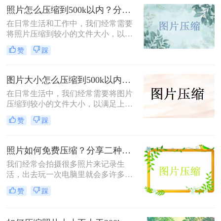
压缩照片500kb以内呢？本文将介绍
照片怎么压缩到500k以内？分享三种实用方法！
四种将照片压缩到500KB以内的方
在日常生活和工作中，我们经常需要
法。
将照片压缩到较小的文件大小，以满
足上传、发送或存储的需求。那么照
赞
踩
片怎么压缩到500k以内呢？本文将介
绍三种将照片压缩到500K以内的常用
方法。
图片大小怎么压缩到500k以内？分享四种常用压缩方法！
在日常生活中，我们经常需要将图片
压缩到较小的文件大小，以满足上
传、发送或存储的需求那么图片大小
赞
踩
怎么压缩到500k以内呢？本文将介绍
四种将图片压缩到500K以内的常用方
法。
照片如何免费压缩？分享二种高效压缩方法！
我们经常会拍摄很多照片来记录生
活，出去玩一次电脑里就会多许多旅
游照，而且不知道你们有没有储存好
赞
踩
看图片的习惯呢？这样下来我们电脑
里的图片就更多了，会给我们的电脑
存储空间造成很大的压力。我们借助