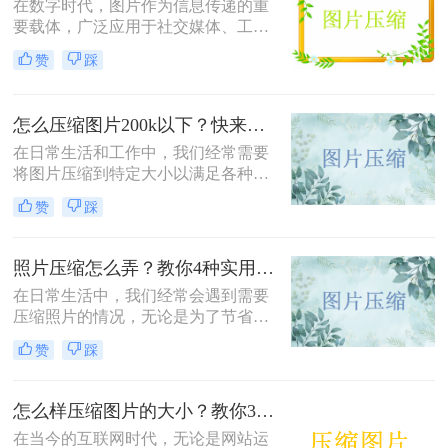
在数字时代，图片作为信息传递的重
要载体，广泛应用于社交媒体、工作
文档、在线购物等多个领域。然而，
赞
踩
高清图片往往伴随着庞大的文件体
积，这不仅占用宝贵的存储空间，还
会影响文件传输速度和网页加载效
怎么压缩图片200k以下？快来试试这4种压缩方法!！
率。无论是制作PPT、上传电商商品
图，还是发送邮件附件，压缩图片已
在日常生活和工作中，我们经常需要
成为一项必备技能。那么怎么把图片
将图片压缩到特定大小以满足各种需
压缩小一点呢？本文从压缩效果、操
求，比如上传至社交媒体、发送电子
赞
踩
作难度、处理速度、隐私安全四个维
邮件或存储到移动设备中。那么怎么
度，对比四种主流方案，帮助您根据
压缩图片200k以下呢？本文将介绍四
实际需求快速做出选择。
种将图片压缩到200K以下的实用方
照片压缩怎么弄？教你4种实用方法！
法。
在日常生活中，我们经常会遇到需要
压缩照片的情况，无论是为了节省存
储空间，还是为了加快图片上传和下
赞
踩
载的速度。那么照片压缩怎么弄呢？
本文将介绍四种常用的照片压缩方
法，帮助您轻松应对照片压缩的需
怎么样压缩图片的大小？教你3种实用方法！
求。
在当今的互联网时代，无论是网站运