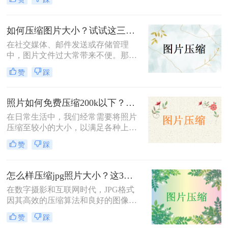
下呢？本文将介绍两种免费将图片压
缩到200k以下的方法。
如何压缩图片大小？试试这三种简单有效的压缩方法！
在社交媒体、邮件发送或存储管理
中，图片文件过大常带来不便。那么
如何压缩图片大小呢？本文整理了三
赞
踩
种简单有效的压缩方法，助您快速压
缩图片大小。
照片如何免费压缩200k以下？快来学习这3种压缩方法！
在日常生活中，我们经常需要将照片
压缩至较小的大小，以满足各种上
传、分享或存储的需求。那么照片如
赞
踩
何免费压缩200k以下呢？本文将介绍
三种免费将照片压缩至200K以下的方
法。
怎么样压缩jpg照片大小？这3种图片压缩方法一定要会！
在数字摄影和互联网时代，JPG格式
因其高效的压缩算法和良好的图像质
量而广受欢迎。然而，有时JPG照片
赞
踩
的大小可能过大，不便于分享、上传