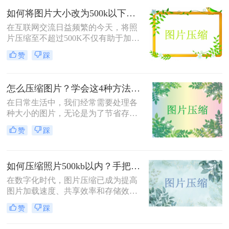
片压缩。
如何将图片大小改为500k以下？教你2个不同平台的方法！
在互联网交流日益频繁的今天，将照
片压缩至不超过500K不仅有助于加快
网页加载速度、减少电子邮件附件体
赞
踩
积，还能满足许多平台对上传图片大
小的限制要求。那么如何将图片大小
改为500k以下呢？本文将介绍两种有
怎么压缩图片？学会这4种方法可以轻松压缩大小!
效的方法来帮助您轻松实现这一目
标。
在日常生活中，我们经常需要处理各
种大小的图片，无论是为了节省存储
空间，还是为了加快网页加载速度，
赞
踩
压缩图片都是一个非常实用的技能。
那么怎么压缩图片呢？本文将介绍四
种常见的图片压缩方法。
如何压缩照片500kb以内？手把手教你4个压缩方法！
在数字化时代，图片压缩已成为提高
图片加载速度、共享效率和存储效率
的重要手段。无论是个人用户还是企
赞
踩
业用户，都经常需要将照片压缩到特
定大小以满足不同的需求。那么如何