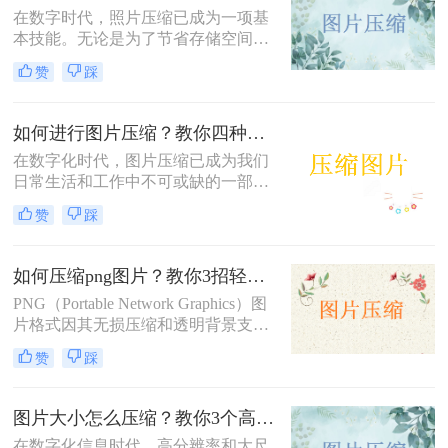
在数字时代，照片压缩已成为一项基
本技能。无论是为了节省存储空间，
还是为了加快网页加载速度，将照片
赞
踩
压缩到指定大小都是非常有必要的。
那么照片怎么压缩4m以内呢？本文将
介绍三种常用的照片压缩方法。
如何进行图片压缩？教你四种实用方法！
在数字化时代，图片压缩已成为我们
日常生活和工作中不可或缺的一部
分。无论是为了节省存储空间，还是
赞
踩
为了加快图片在网络上的传输速度，
图片压缩都显得尤为重要。那么如何
进行图片压缩呢？本文将为您介绍四
如何压缩png图片？教你3招轻松压缩！
种实用的图片压缩方法。
PNG（Portable Network Graphics）图
片格式因其无损压缩和透明背景支持
而广受欢迎，但有时候文件大小可能
赞
踩
会过大，影响网页加载速度或文件传
输效率。那么如何压缩png图片呢？
本文将介绍三种压缩PNG图片的方
图片大小怎么压缩？教你3个高效压缩方法！
法，旨在帮助你在保持图像质量的前
在数字化信息时代，高分辨率和大尺