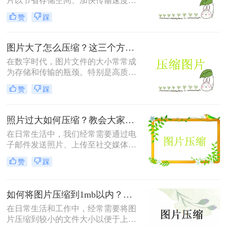
片以节省存储空间、加快传输速度或
满足特定平台的要求。那么怎么压缩
赞
踩
照片的方法呢？本文将介绍四种有效
的方法来压缩照片，帮助您轻松应对
这些需求。
图片大了怎么压缩？这三个方法帮你轻松解决！
在数字时代，图片文件的大小常常成
为存储和传输的瓶颈。特别是高质量
的图片，其文件体积往往较大，不仅
赞
踩
占用大量存储空间，还会影响上传速
度和网页加载时间。那么图片大了怎
么压缩呢？以下是四种常用的图片压
照片过大如何压缩？教会大家这4种压缩方法！
缩方法，帮助您轻松解决这一问题。
在日常生活中，我们经常需要通过电
子邮件发送照片、上传至社交媒体或
用于网页设计等。然而，原始照片文
赞
踩
件通常较大，这不仅会占用大量存储
空间，还可能影响上传速度或导致邮
件无法发送。因此，学会照片过大如
如何将图片压缩到1mb以内？教你三种压缩方法！
何压缩变得尤为重要。以下是四种常
用的图片压缩方法，帮助您轻松解决
在日常生活和工作中，经常需要将图
这一问题。
片压缩到较小的文件大小以便于上