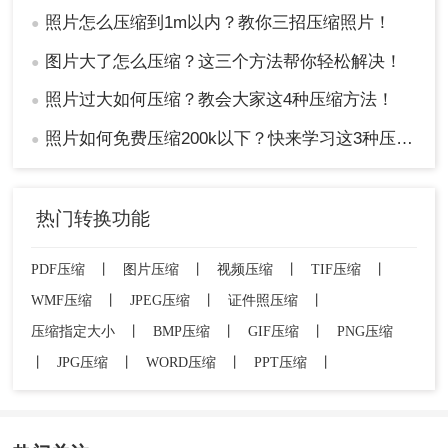
照片怎么压缩到1m以内？教你三招压缩照片！
●
图片大了怎么压缩？这三个方法帮你轻松解决！
●
照片过大如何压缩？教会大家这4种压缩方法！
●
照片如何免费压缩200k以下？快来学习这3种压缩方法！
●
热门转换功能
PDF压缩
丨
图片压缩
丨
视频压缩
丨
TIF压缩
丨
WMF压缩
丨
JPEG压缩
丨
证件照压缩
丨
压缩指定大小
丨
BMP压缩
丨
GIF压缩
丨
PNG压缩
丨
JPG压缩
丨
WORD压缩
丨
PPT压缩
丨