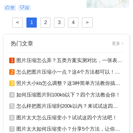
速度或满足特定的上传要求。那么图
赞
踩
片怎么压缩呢？本文将介绍四种图片
压缩方法，帮助您更好地进行图片压
<
1
2
3
4
>
缩。
热门文章
更多 >
1
图片压缩怎么弄？五类方案实测对比，一张表看懂怎么选！
2
怎么把图片压缩小一点？这4个方法都可以！赶紧试试！
3
照片大小kb怎么调整？这3种简单方法教你搞定！
4
如何压缩图片到100kb以下？四个方法教会你！
5
怎么样把图片压缩到200k以内？来试试这四种压缩方法！
6
图片太大怎么压缩变小？试试这四个方法吧！
7
图片太大如何压缩变小？分享5个方法，让你轻松调整图片大小