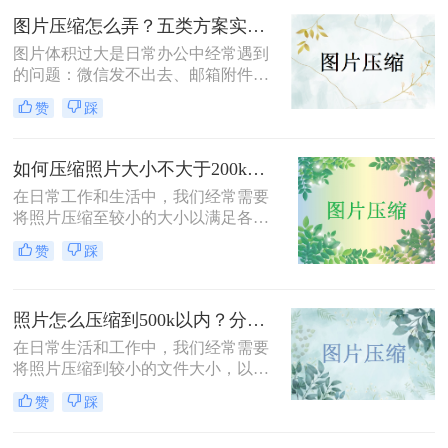
的有效方法，帮助您轻松完成图片压
图片压缩怎么弄？五类方案实测对比，一张表看懂怎么选！
缩，同时保持较高的图片质量。
图片体积过大是日常办公中经常遇到
的问题：微信发不出去、邮箱附件超
限、网页上传被拒、本地存储吃紧。
赞
踩
不同压缩方法在压缩率、画质损失、
操作效率方面差异很大——选错方法
可能导致图片模糊到无法使用，或者
如何压缩照片大小不大于200k？教你二种高效压缩方法！
压缩后体积几乎没变。
在日常工作和生活中，我们经常需要
将照片压缩至较小的大小以满足各种
上传、分享或存储的需求。那么如何
赞
踩
压缩照片大小不大于200k呢？本文将
介绍两种高效且免费的方法，帮助您
将照片大小压缩至200K以下。
照片怎么压缩到500k以内？分享三种实用方法！
在日常生活和工作中，我们经常需要
将照片压缩到较小的文件大小，以满
足上传、发送或存储的需求。那么照
赞
踩
片怎么压缩到500k以内呢？本文将介
绍三种将照片压缩到500K以内的常用