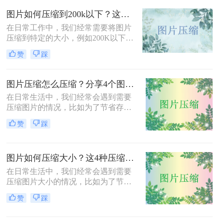
呢？本文将介绍三种压缩JPG照片大
图片如何压缩到200k以下？这三种方法简单又高效！
小的方法，旨在帮助用户根据实际需
求选择合适的压缩方式。
在日常工作中，我们经常需要将图片
压缩到特定的大小，例如200K以下，
以满足电子邮件附件、网站上传或社
赞
踩
交媒体分享的要求。那么图片如何压
缩到200k以下呢？本文将介绍三种将
图片压缩到200K以下的有效方法，帮
图片压缩怎么压缩？分享4个图片压缩方法！
助您轻松完成图片压缩，同时保持较
在日常生活中，我们经常会遇到需要
高的图片质量。
压缩图片的情况，比如为了节省存储
空间、加快网页加载速度或减少文件
赞
踩
传输时间。那么图片压缩怎么压缩
呢？本文将介绍四种压缩图片的有效
方法，帮助您轻松完成图片压缩，同
图片如何压缩大小？这4种压缩方法请务必学会！
时保持较高的图片质量。
在日常生活中，我们经常会遇到需要
压缩图片大小的情况，比如为了节省
存储空间、加快网页加载速度或减少
赞
踩
文件传输时间。那么图片如何压缩大
小呢？本文将介绍四种压缩图片大小