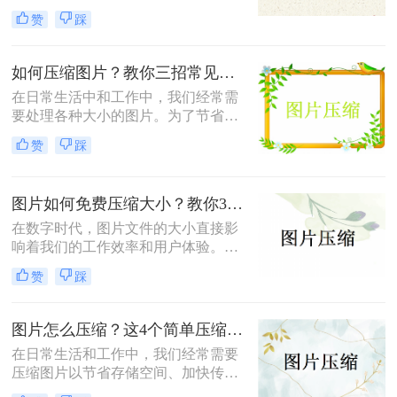
但这也导致了单张图片的文件大小动
小，既能节省存储空间又能保证图片
赞
踩
辄数兆字节（MB），给存储、传输
质量，成为了一项重要的技能。本文
带来了不小的挑战。为了满足电子邮
将介绍三种实用且高效的免费图片压
件附件限制、社交媒体上传要求或网
缩方法。
如何压缩图片？教你三招常见压缩方法！
页加载速度优化的需求，将照片压缩
在日常生活中和工作中，我们经常需
至500K以内成为了许多用户迫切需要
要处理各种大小的图片。为了节省存
掌握的一项技能。那么照片怎么压缩
储空间、加快文件传输速度或优化网
500k以内呢？本文将详细介绍五种简
赞
踩
页加载性能，压缩图片成为了一项必
单易行的照片压缩方法，帮助您轻松
备技能。那么如何压缩图片呢？本文
应对这一需求。
将介绍三种常见的图片压缩方法。
图片如何免费压缩大小？教你3个压缩图片的好方法！
在数字时代，图片文件的大小直接影
响着我们的工作效率和用户体验。无
论是为了加快网页加载速度、适应特
赞
踩
定平台的上传要求还是节省存储空
间，掌握图片如何免费压缩大小是一
项非常重要的技能。本文将介绍三种
图片怎么压缩？这4个简单压缩方法用起来！
广泛使用的图片压缩方法。
在日常生活和工作中，我们经常需要
压缩图片以节省存储空间、加快传输
速度或满足特定的上传要求。那么图