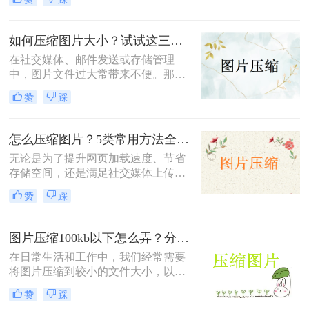
何免费压缩200k以下呢？本文将介绍
三种免费将照片压缩至200K以下的方
法。
如何压缩图片大小？试试这三种简单有效的压缩方法！
在社交媒体、邮件发送或存储管理
中，图片文件过大常带来不便。那么
如何压缩图片大小呢？本文整理了三
赞
踩
种简单有效的压缩方法，助您快速压
缩图片大小。
怎么压缩图片？5类常用方法全解析！
无论是为了提升网页加载速度、节省
存储空间，还是满足社交媒体上传限
制，图片压缩都是高频需求。那么怎
赞
踩
么压缩图片呢？本文系统梳理5类主
流方法，从零基础到专业级工具，助
你快速掌握压缩技巧。
图片压缩100kb以下怎么弄？分享4个高效压缩方法！
在日常生活和工作中，我们经常需要
将图片压缩到较小的文件大小，以便
于上传、发送或存储。将图片压缩到
赞
踩
100KB以下是一个常见的需求。那么