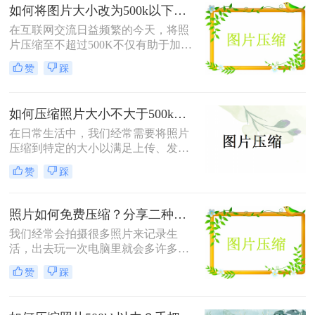
方法。
如何将图片大小改为500k以下？教你2个不同平台的方法！
在互联网交流日益频繁的今天，将照
片压缩至不超过500K不仅有助于加快
网页加载速度、减少电子邮件附件体
赞
踩
积，还能满足许多平台对上传图片大
小的限制要求。那么如何将图片大小
改为500k以下呢？本文将介绍两种有
如何压缩照片大小不大于500k？学会这2种压缩方法轻松解决！
效的方法来帮助您轻松实现这一目
标。
在日常生活中，我们经常需要将照片
压缩到特定的大小以满足上传、发送
或存储的需求。那么如何压缩照片大
赞
踩
小不大于500k呢？本文将介绍两种将
照片大小压缩至不大于500KB的常用
方法。
照片如何免费压缩？分享二种高效压缩方法！
我们经常会拍摄很多照片来记录生
活，出去玩一次电脑里就会多许多旅
游照，而且不知道你们有没有储存好
赞
踩
看图片的习惯呢？这样下来我们电脑
里的图片就更多了，会给我们的电脑
存储空间造成很大的压力。我们借助