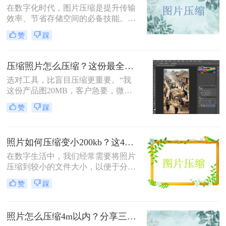
在数字化时代，图片压缩是提升传输
效率、节省存储空间的必备技能。那
么怎么压缩图片大小呢？本文系统梳
赞
踩
理了 5 类主流压缩方法，助你高效平
衡画质与体积。
压缩照片怎么压缩？这份最全压缩指南，小白也能轻松降80%！
选对工具，比盲目压缩更重要。“我
这份产品图20MB，客户急要，微信
死活发不出去！”一位做电商的朋友
赞
踩
半夜给我发来消息。这场景，想必很
多职场人和自媒体创作者都不陌生。
照片如何压缩变小200kb？这4种压缩方法请务必学会！
在数字生活中，我们经常需要将照片
压缩到较小的文件大小，以便于分
享、上传或存储。那么照片如何压缩
赞
踩
变小200kb呢？本文将介绍四种将照
片压缩至200KB以下的方法。
照片怎么压缩4m以内？分享三种实用压缩方法！