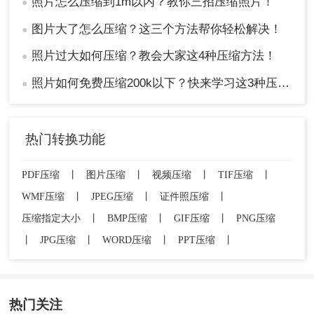
照片怎么压缩到1m以内？教你三招压缩照片！
●
图片大了怎么压缩？这三个方法帮你轻松解决！
●
照片过大如何压缩？教会大家这4种压缩方法！
●
照片如何免费压缩200k以下？快来学习这3种压缩方法！
●
热门转换功能
PDF压缩
丨
图片压缩
丨
视频压缩
丨
TIF压缩
丨
WMF压缩
丨
JPEG压缩
丨
证件照压缩
丨
压缩指定大小
丨
BMP压缩
丨
GIF压缩
丨
PNG压缩
丨
JPG压缩
丨
WORD压缩
丨
PPT压缩
丨
热门关注