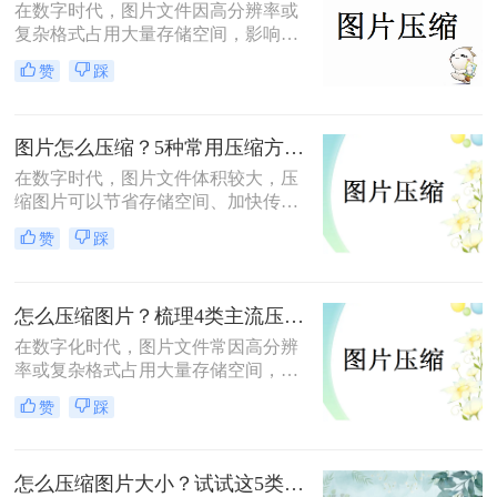
在数字时代，图片文件因高分辨率或
复杂格式占用大量存储空间，影响传
输和加载速度。那么图片怎么压缩
赞
踩
呢？本文总结了6种高效压缩方法，
助你快速掌握压缩技巧。
图片怎么压缩？5种常用压缩方法详解！
在数字时代，图片文件体积较大，压
缩图片可以节省存储空间、加快传输
速度或适应社交媒体、邮件等平台的
赞
踩
文件大小限制。那么图片怎么压缩
呢？本文将介绍5种常用压缩方法，
助您高效压缩图片。
怎么压缩图片？梳理4类主流压缩方法！
在数字化时代，图片文件常因高分辨
率或复杂格式占用大量存储空间，影
响传输和加载速度。掌握高效压缩方
赞
踩
法不仅能节省空间，还能提升用户体
验。那么怎么压缩图片呢？本文将系
统梳理4类主流压缩方法，助你高效
怎么压缩图片大小？试试这5类主流压缩方法！
平衡画质与体积。