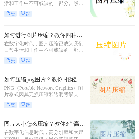
活和工作中不可或缺的一部分。然
而，有时我们遇到的图片文件过大，
赞
踩
不仅占用存储空间，还影响上传和分
享的速度。那么压缩图片大小怎么弄
呢？本文将介绍三种有效的图片压缩
如何进行图片压缩？教你四种实用方法！
方法，帮助用户轻松解决图片大小问
题。
在数字化时代，图片压缩已成为我们
日常生活和工作中不可或缺的一部
分。无论是为了节省存储空间，还是
赞
踩
为了加快图片在网络上的传输速度，
图片压缩都显得尤为重要。那么如何
进行图片压缩呢？本文将为您介绍四
如何压缩png图片？教你3招轻松压缩！
种实用的图片压缩方法。
PNG（Portable Network Graphics）图
片格式因其无损压缩和透明背景支持
而广受欢迎，但有时候文件大小可能
赞
踩
会过大，影响网页加载速度或文件传
输效率。那么如何压缩png图片呢？
本文将介绍三种压缩PNG图片的方
图片大小怎么压缩？教你3个高效压缩方法！
法，旨在帮助你在保持图像质量的前
在数字化信息时代，高分辨率和大尺
提下减小文件大小。
寸的图片虽然提供了出色的视觉体