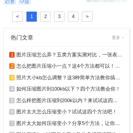
赞
踩
片怎么压缩呢？本文将介绍四种图片
压缩方法，帮助您更好地进行图片压
<
1
2
3
4
>
缩。
热门文章
更多 >
1
图片压缩怎么弄？五类方案实测对比，一张表看懂怎么选！
2
怎么把图片压缩小一点？这4个方法都可以！赶紧试试！
3
照片大小kb怎么调整？这3种简单方法教你搞定！
4
如何压缩图片到100kb以下？四个方法教会你！
5
怎么样把图片压缩到200k以内？来试试这四种压缩方法！
6
图片太大怎么压缩变小？试试这四个方法吧！
7
图片太大如何压缩变小？分享5个方法，让你轻松调整图片大小