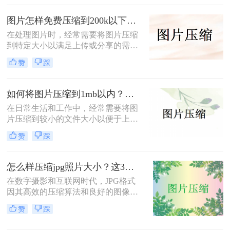
图片压缩100kb以下怎么弄呢？本文
将详细介绍几种实现这一目标的方
图片怎样免费压缩到200k以下？二种压缩方法分享
法。
在处理图片时，经常需要将图片压缩
到特定大小以满足上传或分享的需
求。那么图片怎样免费压缩到200k以
赞
踩
下呢？本文将介绍两种免费将图片压
缩到200k以下的方法。
如何将图片压缩到1mb以内？教你三种压缩方法！
在日常生活和工作中，经常需要将图
片压缩到较小的文件大小以便于上
传、分享或存储。那么如何将图片压
赞
踩
缩到1mb以内呢？本文将详细介绍几
种将图片压缩到1MB以内的方法。
怎么样压缩jpg照片大小？这3种图片压缩方法一定要会！
在数字摄影和互联网时代，JPG格式
因其高效的压缩算法和良好的图像质
量而广受欢迎。然而，有时JPG照片
赞
踩
的大小可能过大，不便于分享、上传
或存储。那么怎么样压缩jpg照片大小