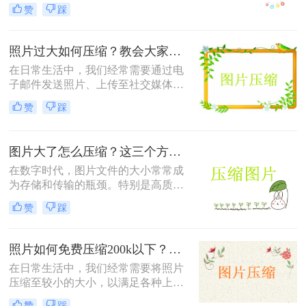
个共同的问题——怎么样压缩图片的
赞
踩
大小。较大的图片文件不仅会占用更
多的存储空间，还会导致网页加载时
间延长，影响用户体验。本文将介绍
照片过大如何压缩？教会大家这4种压缩方法！
三种压缩图片大小的方法。
在日常生活中，我们经常需要通过电
子邮件发送照片、上传至社交媒体或
用于网页设计等。然而，原始照片文
赞
踩
件通常较大，这不仅会占用大量存储
空间，还可能影响上传速度或导致邮
件无法发送。因此，学会照片过大如
图片大了怎么压缩？这三个方法帮你轻松解决！
何压缩变得尤为重要。以下是四种常
用的图片压缩方法，帮助您轻松解决
在数字时代，图片文件的大小常常成
这一问题。
为存储和传输的瓶颈。特别是高质量
的图片，其文件体积往往较大，不仅
赞
踩
占用大量存储空间，还会影响上传速
度和网页加载时间。那么图片大了怎
么压缩呢？以下是四种常用的图片压
照片如何免费压缩200k以下？快来学习这3种压缩方法！
缩方法，帮助您轻松解决这一问题。
在日常生活中，我们经常需要将照片
压缩至较小的大小，以满足各种上
传、分享或存储的需求。那么照片如
赞
踩