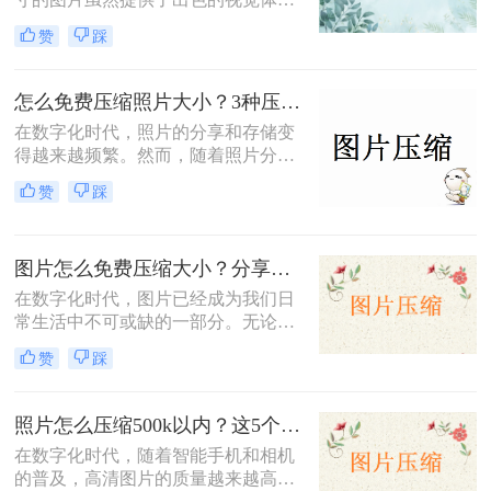
验，但也带来了存储空间占用过多、
赞
踩
网页加载速度慢以及文件传输效率低
下的问题。为了应对这些问题，掌握
图片大小压缩的方法变得尤为重要。
怎么免费压缩照片大小？3种压缩方法推荐！
那么图片大小怎么压缩呢？本文将介
在数字化时代，照片的分享和存储变
绍三种实用且高效的图片压缩方法。
得越来越频繁。然而，随着照片分辨
率的提高，文件大小也随之增加，这
赞
踩
不仅占据了大量存储空间，还在上传
或发送时导致了速度慢的问题。因
此，学会怎么免费压缩照片大小，既
图片怎么免费压缩大小？分享三种高效压缩方法！
能节省存储空间又能保证照片质量，
成为了一项重要的技能。本文将介绍
在数字化时代，图片已经成为我们日
三种实用且高效的免费照片压缩方
常生活中不可或缺的一部分。无论是
法，并详细说明其操作步骤及注意事
社交媒体的分享、网站的建设，还是
赞
踩
项。
个人的照片保存，图片的使用频率都
非常高。然而，随着拍摄和存储的图
片数量不断增加，图片的大小也在不
照片怎么压缩500k以内？这5个压缩方法推荐给你！
断膨胀，导致存储空间不足、上传速
在数字化时代，随着智能手机和相机
度慢以及加载时间延长等一系列问
的普及，高清图片的质量越来越高，
题。因此，掌握图片怎么免费压缩大