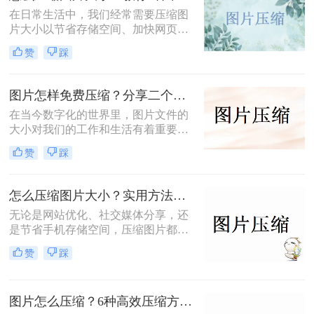
在日常生活中，我们经常需要压缩图
片大小以节省存储空间、加快网页加
载速度或方便文件传输。那么怎么压
赞
踩
缩图片大小呢？本文将介绍三种压缩
图片大小的方法，帮助您轻松实现图
片压缩。
图片怎样免费压缩？分享二个简单易用的压缩方法！
在当今数字化的世界里，图片文件的
大小对我们的工作和生活有着重要影
响。无论是为了加速网页加载速度、
赞
踩
满足社交媒体平台的上传要求，还是
为了节省存储空间，学会图片怎样免
费压缩是一项不可或缺的技能。本文
怎么压缩图片大小？实用方法分享（覆盖6种场景+参数优化+避坑技巧）！
将介绍两种简单易用的图片压缩方
无论是网站优化、社交媒体分享，还
法。
是节省手机存储空间，压缩图片都是
刚需。那么怎么压缩图片大小呢？本
赞
踩
文从零基础小白到技术开发者，系统
整理图片压缩的实用方法，助你精准
平衡画质与体积。
图片怎么压缩？6种高效压缩方法分享！