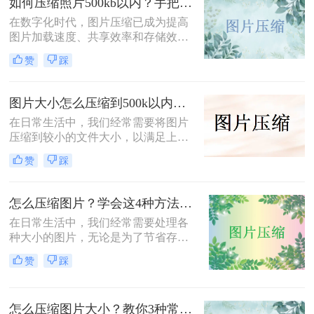
如何压缩照片500kb以内？手把手教你4个压缩方法！
软件将图片进行批量压缩，就可以缓
解电脑的内存压力，让它运行更加顺
在数字化时代，图片压缩已成为提高
畅。那么你们知道照片如何免费压缩
图片加载速度、共享效率和存储效率
吗？相信这篇文章可以给你一点参
的重要手段。无论是个人用户还是企
赞
踩
考。
业用户，都经常需要将照片压缩到特
定大小以满足不同的需求。那么如何
压缩照片500kb以内呢？本文将介绍
图片大小怎么压缩到500k以内？分享四种常用压缩方法！
四种将照片压缩到500KB以内的方
在日常生活中，我们经常需要将图片
法。
压缩到较小的文件大小，以满足上
传、发送或存储的需求那么图片大小
赞
踩
怎么压缩到500k以内呢？本文将介绍
四种将图片压缩到500K以内的常用方
法。
怎么压缩图片？学会这4种方法可以轻松压缩大小!
在日常生活中，我们经常需要处理各
种大小的图片，无论是为了节省存储
空间，还是为了加快网页加载速度，
赞
踩
压缩图片都是一个非常实用的技能。
那么怎么压缩图片呢？本文将介绍四
种常见的图片压缩方法。
怎么压缩图片大小？教你3种常用压缩方法！