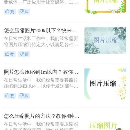
要载体，广泛应用于社交媒体、工作
文档、在线购物等多个领域。然而，
赞
踩
高清图片往往伴随着庞大的文件体
积，这不仅占用宝贵的存储空间，还
会影响文件传输速度和网页加载效
怎么压缩图片200k以下？快来试试这4种压缩方法!！
率。无论是制作PPT、上传电商商品
图，还是发送邮件附件，压缩图片已
在日常生活和工作中，我们经常需要
成为一项必备技能。那么怎么把图片
将图片压缩到特定大小以满足各种需
压缩小一点呢？本文从压缩效果、操
求，比如上传至社交媒体、发送电子
赞
踩
作难度、处理速度、隐私安全四个维
邮件或存储到移动设备中。那么怎么
度，对比四种主流方案，帮助您根据
压缩图片200k以下呢？本文将介绍四
实际需求快速做出选择。
种将图片压缩到200K以下的实用方
照片怎么压缩到1m以内？教你三招压缩照片！
法。
在日常生活中，我们经常需要将照片
压缩到1MB以内，以便于发送邮件、
上传到社交媒体或满足特定平台的要
赞
踩
求。那么照片怎么压缩到1m以内呢？
本文将介绍三种有效的方法来压缩照
片大小，帮助您轻松应对这些需求。
怎么压缩照片的方法？教你4种实用方法!！
在日常生活中，我们经常需要压缩照