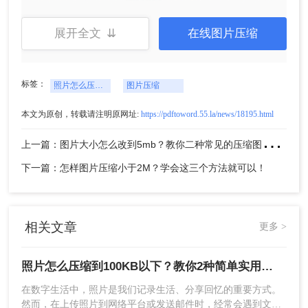
展开全文 ⇊
在线图片压缩
标签：
照片怎么压缩到100KB以下
图片压缩
4、图片上传后点击开始转换。
本文为原创，转载请注明原网址:
https://pdftoword.55.la/news/18195.html
上
一篇：图片大小怎么改到5mb？教你二种常见的压缩图片方法！
下一篇：怎样图片压缩小于2M？学会这三个方法就可以！
相关文章
更多 >
5、压缩完成点击下载即可。
照片怎么压缩到100KB以下？教你2种简单实用的压缩方法
三、使用图片编辑软件
在数字生活中，照片是我们记录生活、分享回忆的重要方式。
然而，在上传照片到网络平台或发送邮件时，经常会遇到文件