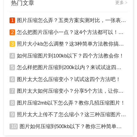
对于重要的照片，建议在压缩前进行备份以防
热门文章
更多 >
万一。
不同的照片内容和用途可能需要不同的压缩策
1
图片压缩怎么弄？五类方案实测对比，一张表看懂怎么选！
略。例如，对于需要打印的照片来说，保持较
高的分辨率和图像质量更为重要；而对于仅用
2
怎么把图片压缩小一点？这4个方法都可以！赶紧试试！
于网络浏览的照片来说，则可以适当降低这些
3
照片大小kb怎么调整？这3种简单方法教你搞定！
要求以获得更小的文件大小。
4
如何压缩图片到100kb以下？四个方法教会你！
总结
5
怎么样把图片压缩到200k以内？来试试这四种压缩方法！
以上就是照片怎么压缩到100KB以下的方法介绍
6
图片太大怎么压缩变小？试试这四个方法吧！
了，将照片压缩至100KB以下虽然具有一定的挑战
性，但通过选择合适的压缩工具和方法，并注意保
7
图片太大如何压缩变小？分享5个方法，让你轻松调整图片大小
持照片的清晰度和可识别度，我们仍然可以实现这
一目标。希望本文介绍的方法能对您有所帮助！
8
图片压缩2mb以下怎么弄？教你几招压缩图片！
9
照片太大上传不了怎么缩小？这三种压缩图片的方法非常实用！
10
图片如何压缩到500kb以下？教你三种简单方法！