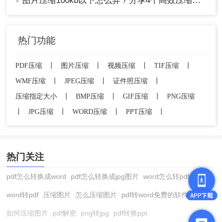
图片压缩100kb以下怎么弄？分享4个高效压缩方法！
●
热门功能
PDF压缩
丨
图片压缩
丨
视频压缩
丨
TIF压缩
丨
WMF压缩
丨
JPEG压缩
丨
证件照压缩
丨
压缩指定大小
丨
BMP压缩
丨
GIF压缩
丨
PNG压缩
丨
JPG压缩
丨
WORD压缩
丨
PPT压缩
丨
热门关注
pdf怎么转换成word
pdf怎么转换成jpg图片
word怎么转pdf
word转pdf
压缩图片
怎么压缩图片
pdf转word免费的软件
如何压缩图片
pdf解密
png转jpg
pdf转换ppt