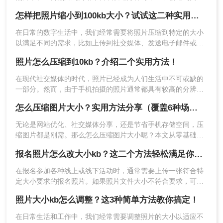
大小限制的问题，尤其是当需要将照片压缩到100KB以下时，
对于需要更精细控制压缩过程的用户来说，图片编
怎样把照片缩小到100kb大小？试试这二种实用方法！
这无疑增加了操作的难度。那么照片怎么压缩到100KB以下
辑软件是更好的选择。这些软件提供了丰富的调整
呢？本文将为您介绍几种实用的方法，帮助您轻松将照片压缩
选项，允许您根据需要调整照片的分辨率、色彩深
在日常的数字生活中，我们经常需要将照片压缩到特定的大小
至100KB以下。
以满足不同的需求，比如上传到社交媒体、发送电子邮件或节
度、压缩质量等参数。下面以Photoshop操作为例。
省存储空间。当目标大小设定为100KB时，我们可以采用多种
操作如下：
照片怎么压缩到10kb？介绍二个实用方法！
方法来实现。那么怎样把照片缩小到100kb大小呢？以下是二种
1、PS打开我们所要压缩的图片，直接点击【文
实用的方法来帮助你将照片缩小到这一要求的大小。
在现代社交媒体的时代，照片已经成为人们生活中不可或缺的
件】-保存为【WEB格式文件】。
一部分。然而，由于手机拍摄的照片通常都具有较高的分辨
率，导致照片文件的大小也很大，这对于在社交媒体上发布照
怎么压缩图片大小？实用方法分享（覆盖6种场景+参数优化+避坑技巧）！
片来说是一个问题。很多社交媒体平台都有对照片文件大小的
限制，而这也导致了很多人在上传照片时遇到了困难。因此，
无论是网站优化、社交媒体分享，还是节省手机存储空间，压
了解照片怎么压缩到10kb以内变得尤为重要。在本文中，我将
缩图片都是刚需。那么怎么压缩图片大小呢？本文从零基础小
分享两种方法帮助你轻松地压缩照片并保持高质量。
白到技术开发者，系统整理图片压缩的实用方法，助你精准平
报名照片怎么改大小kb？这二个方法轻松满足你的需求！
衡画质与体积。
在报名参加各种线上或线下活动时，通常需要上传一张符合特
定大小要求的报名照片。如果照片文件大小不符合要求，可能
会导致上传失败或影响报名流程。那么，报名照片怎么改大小
照片大小kb怎么调整？这3种简单方法教你搞定！
kb呢？本文将为您介绍几种简单实用的方法。
2、在弹出的WEB格式转换框里面，选择
在日常生活和工作中，我们经常需要调整照片的大小以适应不