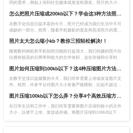
【JPEG】-【低】，然后点【确定】，选择保存路
同的需求，例如上传到社交媒体或发送给朋友。照片的大小通
径输出即可。
常以kb（千字节）为单位，调整照片大小可以有效地控制文件
怎么把照片压缩成200kb以下？学会这3种方法照片随意压缩!！
大小，使其更加便于传输和存储。那么照片大小kb怎么调整
呢？本文将为你介绍三种简单易行的方法，帮助你调整照片大
在数字化信息日益丰富的今天，照片已经成为我们生活中不可
小kb。
或缺的一部分。然而，随着手机摄影的普及和高清照片的需求
增加，照片的体积也越来越大，这给存储和分享带来了不小的
照片太大怎么缩小kb？教你三招轻松解决!！
挑战。为了解决这个问题，我们需要将照片压缩至较小的体
积，例如200KB以下。那么怎么把照片压缩成200kb以下呢？本
随着数码相机和手机拍照功能的日益强大，我们拍摄的照片往
文将为您介绍几种实用的照片压缩方法和技巧，帮助您轻松管
往拥有较高的分辨率和较大的文件体积，这在存储和分享时可
理照片，节省存储空间。
能会带来不便。那么照片太大怎么缩小kb呢？为了解决这个问
图片如何压缩到100kb以下？这4种压缩图片方法很实用！
题，我们可以通过多种方法来缩小照片的KB值。
在数字交流日益频繁的今天，我们经常需要上传或发送图片文
件。然而，许多平台对图片大小有着严格限制，比如不超过
100KB。那么图片如何压缩到100kb以下呢？为了满足这些要
图片压缩100kb以下怎么弄？分享4个高效压缩方法！
注意事项
求，同时尽可能保持图片的质量，我们可以采用以下四种方法
来压缩图片。
在日常生活和工作中，我们经常需要将图片压缩到较小的文件
在压缩照片时，要权衡文件大小和照片质量之
大小，以便于上传、发送或存储。将图片压缩到100KB以下是
间的关系。避免过度压缩导致照片失真或模
一个常见的需求。那么图片压缩100kb以下怎么弄呢？本文将详
细介绍几种实现这一目标的方法。
糊。