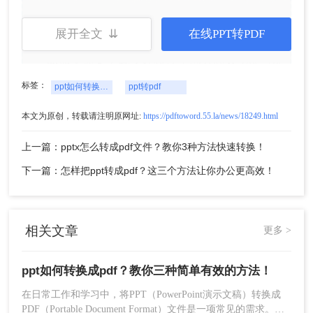
优点
：功能丰富，支持多种格式转换和自定义
设置；转换质量高，能够较好地保留原文件格
展开全文 ⇊
在线PPT转PDF
式和布局。
缺点
：需要下载安装软件；部分高级功能可能
需要付费购买。
标签：
ppt如何转换成pdf
ppt转pdf
推荐工具
：
转转大师PDF转换器
本文为原创，转载请注明原网址:
https://pdftoword.55.la/news/18249.html
操作步骤：
1、下载客户端(https://pdftoword.55.la/)
上一篇：pptx怎么转成pdf文件？教你3种方法快速转换！
下一篇：怎样把ppt转成pdf？这三个方法让你办公更高效！
相关文章
更多 >
ppt如何转换成pdf？教你三种简单有效的方法！
在日常工作和学习中，将PPT（PowerPoint演示文稿）转换成
PDF（Portable Document Format）文件是一项常见的需求。
2、打开转转大师客户端，选择PDF转换-其他转