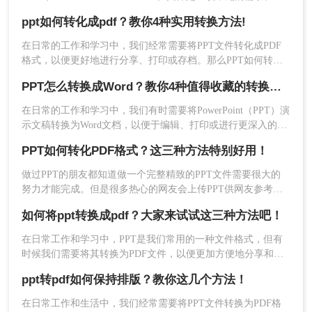
PDF格式因其良好的跨平台性、安全性和打印效果而广受欢
PDF-ppt转pdf，然后根据提示上传要转换的PPT文
ppt如何转化成pdf？教你4种实用转换方法!
迎。那么PPT如何转换成PDF呢？本文将介绍三种将PPT转换成
件。
PDF的方法。
在日常的工作和学习中，我们经常需要将PPT文件转化成PDF
格式，以便更好地进行分享、打印或存档。那么PPT如何转化
成PDF呢？本文将介绍四种将PPT转化成PDF的方法。
PPT怎么转换成Word？教你4种值得收藏的转换方法!！
在日常的工作和学习中，我们有时需要将PowerPoint（PPT）演
示文稿转换为Word文档，以便于编辑、打印或进行更深入的内
容整理。虽然两者都是Microsoft Office套件的一部分，但它们
PPT如何转化PDF格式？这三种方法特别好用！
的设计用途不同，因此直接转换并不总是直截了当。不过，借
助一些技巧和工具，我们可以有效地将PPT转换为Word格式。
做过PPT的朋友都知道做一个完整精致的PPT文件需要很大的
那么PPT怎么转换成Word呢？以下是一些实用的方法，帮助你
努力才能完成。但是很多热心的网友会上传PPT供网友参考，
完成这一转换。
但是怕自己的作品被别人随意修改。他们都知道PDF文件是不
3、点击开始转换。
如何将ppt转换成pdf？大家来试试这三种方法吧！
能修改的，那么如何将PPT如何转化PDF格式呢？下面就给大
家分享一下PPT转PDF的方法吧。
在日常工作和学习中，PPT是我们常用的一种文件格式，但有
时候我们需要将其转换为PDF文件，以便更加方便地分享和阅
读。那么，如何将ppt转换成pdf呢？本文将为您介绍三种简单
ppt转pdf如何保持排版？教你这几个方法！
而高效的方法，帮助您轻松完成转换。
在日常工作和生活中，我们经常需要将PPT文件转换为PDF格