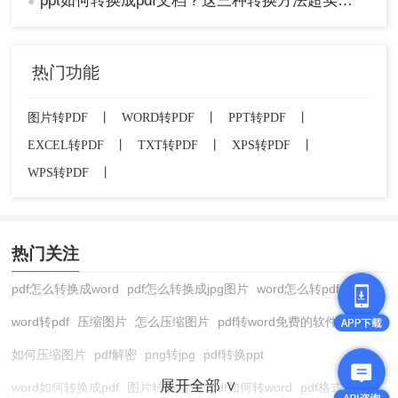
ppt如何转换成pdf文档？这三种转换方法超实用！
●
总结
以上就是ppt如何转换成pdf的方法介绍了，用户可
热门功能
以根据自己的需求和实际情况选择最适合的转换方
式。对于偶尔需要转换且追求便捷的用户，推荐使
图片转PDF
丨
WORD转PDF
丨
PPT转PDF
丨
用在线转换工具；对于需要批量转换或保持较高转
换质量的用户，建议使用专业的PDF转换器；而对
EXCEL转PDF
丨
TXT转PDF
丨
XPS转PDF
丨
于已经安装了办公软件且对转换质量要求不高的用
WPS转PDF
丨
户，则可以直接使用办公软件的另存为功能进行转
换。无论选择哪种方法，都应注意保护文件内容的
安全性和完整性。
热门关注
pdf怎么转换成word
pdf怎么转换成jpg图片
word怎么转pdf
word转pdf
压缩图片
怎么压缩图片
pdf转word免费的软件
如何压缩图片
pdf解密
png转jpg
pdf转换ppt
展开全部 ∨
word如何转换成pdf
图片转换格式
pdf如何转word
pdf格式转换