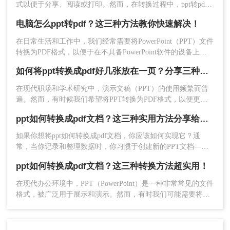
式以便于分享、阅读或打印。然而，在转换过程中，ppt转pdf
如何保持排版、格式和图片等元素的高质量呈现，是一个常见
电脑怎么ppt转pdf？这三种方法教你快速解决！
的问题。本文将为您介绍四种方法，帮助您在将PPT转换为
PDF时保持排版。
在日常生活和工作中，我们经常需要将PowerPoint（PPT）文件
4、文档转换完成，打开即可查看转换后的文档。
转换为PDF格式，以便于在不具备PowerPoint软件的设备上进
行查看、打印或共享。PDF格式具有跨平台、跨设备的兼容
方法三：在线转换工具
如何将ppt转换成pdf好几张放在一页？分享三种简单且高效的方法！
性，并且能够保留原文件的排版和格式。那么电脑怎么ppt转
pdf呢？以下是几种将PPT转换为PDF文件的方法。
在现代职场和学术研究中，演示文稿（PPT）的使用频繁而普
在线转换工具如记灵在线工具、lightpdf等，无需下
遍。然而，有时候我们希望将PPT转换为PDF格式，以便更方
载安装任何软件，只需将PPT文件上传到云端平台
便地打印、分享或存档。更有趣的是，我们可能希望将多个页
即可进行转换。这些工具通常支持多种文件格式转
ppt如何转换成pdf文档？这三种实用方法分享给你！
面放在一个PDF页面中，以便节省空间和纸张。那么如何将ppt
换且操作简单快捷。
转换成pdf好几张放在一页呢？在本文中，我们将介绍三种简单
如果你想将ppt如何转换成pdf文档，你应该如何实现它？通
且高效的方法，以满足这些需求。
常，当你记录和整理数据时，你习惯于创建新的PPT文档——
优点
：无需安装软件，节省空间；支持多种文
这种常用的简单编辑文档格式，有时你不可避免地会遇到文档
件格式转换；操作简便快捷。
ppt如何转换成pdf文档？这三种转换方法超实用！
格式转换的问题。今天小编就来解决一下ppt转pdf这个问题。
缺点
：部分工具可能限制文件大小或转换次
在现代办公环境中，PPT（PowerPoint）是一种非常常见的文件
数。
格式，被广泛用于展示和演示。然而，有时我们可能需要将
PPT文件转换为PDF（Portable Document Format）文档，以便
推荐工具：
转转大师在线转换工具
更方便地分享和传递信息。本文将详细介绍PPT如何转换成
操作步骤：
PDF文档，为您呈现一篇详尽的操作指南。