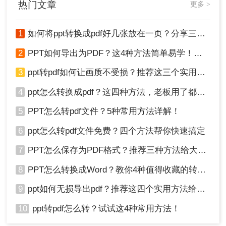
1、打开在线ppt转pdf网址：
热门文章
更多 >
https://pdftoword.55.la/ppt2pdf/
1
如何将ppt转换成pdf好几张放在一页？分享三种简单且高效的方法！
2
PPT如何导出为PDF？这4种方法简单易学！值得收藏！
3
ppt转pdf如何让画质不受损？推荐这三个实用方法给你！
4
ppt怎么转换成pdf？这四种方法，老板用了都给满分！
5
PPT怎么转pdf文件？5种常用方法详解！
6
ppt怎么转pdf文件免费？四个方法帮你快速搞定
7
PPT怎么保存为PDF格式？推荐三种方法给大家！
2、上传要转换的PPT文件，在线支持4份文件同时
转换哦~
8
PPT怎么转换成Word？教你4种值得收藏的转换方法!！
9
ppt如何无损导出pdf？推荐这四个实用方法给你！
10
ppt转pdf怎么转？试试这4种常用方法！