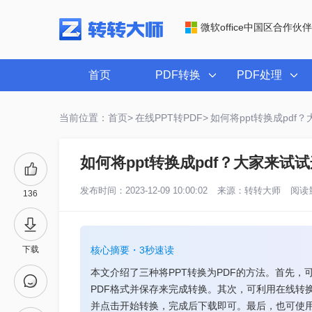
微软office中国区合作伙伴
首页
PDF转换
PDF处理
当前位置：首页>
在线PPT转PDF>
如何将ppt转换成pd
如何将ppt转换成pdf？大家来试
发布时间：2023-12-09 10:00:02
来源：
转转大师
阅读量
136
下载
核心摘要・3秒速读
本文介绍了三种将PPT转换为PDF的方法。首先，可以使
PDF格式并保存来完成转换。其次，可利用在线转
并点击开始转换，完成后下载即可。最后，也可使用其他软件如