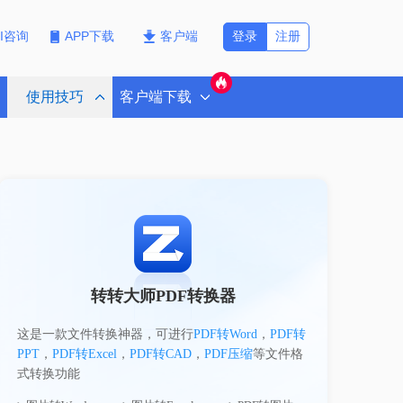
登录
注册
PI咨询
APP下载
客户端
使用技巧
客户端下载
转转大师PDF转换器
这是一款文件转换神器，可进行
PDF转Word
，
PDF转
PPT
，
PDF转Excel
，
PDF转CAD
，
PDF压缩
等文件格
式转换功能