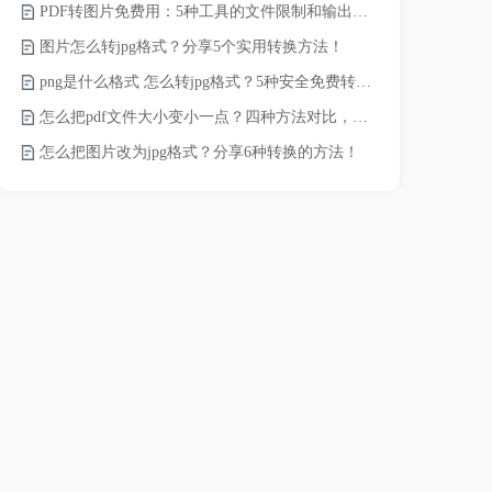
PDF转图片免费用：5种工具的文件限制和输出质量对比！
pdf文件怎
图片怎么转jpg格式？分享5个实用转换方法！
pdf太大了
png是什么格式 怎么转jpg格式？5种安全免费转换方法全解析！
pdf怎么压缩
怎么把pdf文件大小变小一点？四种方法对比，一看就懂！
录的视频太大
怎么把图片改为jpg格式？分享6种转换的方法！