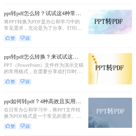
门为阅读而生的，因此，很多人都喜
欢将自己制作好的文档转换成PDF的
ppt转pdf怎么转？试试这4种常用方法！
格式，那么如何将PPT转pdf呢？下面
就来看看吧。
将PPT转换为PDF是办公和学习中的
常见需求，无论是为了分享、打印还
是确保格式兼容性。那么ppt转pdf怎
赞
踩
么转呢？本文将介绍多种实用方法，
助你快速完成转换。
ppt转pdf怎么转换？来试试这三种常用转换方法！
PPT（PowerPoint）文件作为演示文稿
的常用格式，在需要分享或打印时，
转换为PDF（Portable Document
赞
踩
Format）格式可以确保其内容的完整
性和格式的一致性。那么ppt转pdf怎
么转换呢？本文将介绍三种将PPT转
ppt如何转pdf？4种高效且实用的方法详解！
换为PDF的方法。
在日常办公和学习中，将PPT文件转
换为PDF格式是一个常见的需求。
PDF文件具有兼容性强、格式固定、
赞
踩
不易被修改等优点，非常适合用于分
享、打印或存档。那么ppt如何转pdf