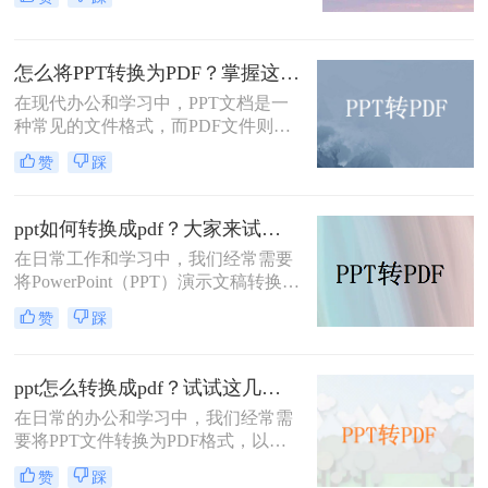
下，我们可能希望将PPT文件转换为
PPT文件转换成PDF文件的方法。
PDF格式，以便更广泛地分享或确保
文件的格式一致性。本文将为您详细
怎么将PPT转换为PDF？掌握这3个方法，工作效率直接翻倍！
介绍PPT怎么转换成PDF，并探讨一
些相关的注意事项。
在现代办公和学习中，PPT文档是一
种常见的文件格式，而PDF文件则是
一种更为便捷和广泛应用的电子文
赞
踩
档。许多人在工作和学习中需要将
PPT文件转换为PDF文件，以便更好
地共享和保存。那么，怎么将PPT转
ppt如何转换成pdf？大家来试试这三种方法吧！
换为PDF呢？本文将为您介绍几种简
在日常工作和学习中，我们经常需要
单易行的方法，帮助您快速完成转
将PowerPoint（PPT）演示文稿转换为
换。
PDF（Portable Document Format）文
赞
踩
件。PDF格式的文件具有跨平台兼容
性好、格式固定、易于阅读和分享等
特点，因此非常适合用于保存和共享
ppt怎么转换成pdf？试试这几种转换方法！
PPT内容。本文将详细介绍PPT如何
在日常的办公和学习中，我们经常需
转换成PDF，并提供一些实用技巧和
要将PPT文件转换为PDF格式，以便
建议。
于分享、查阅或归档。PDF格式具有
赞
踩
跨平台、不易被篡改、保持文档原样