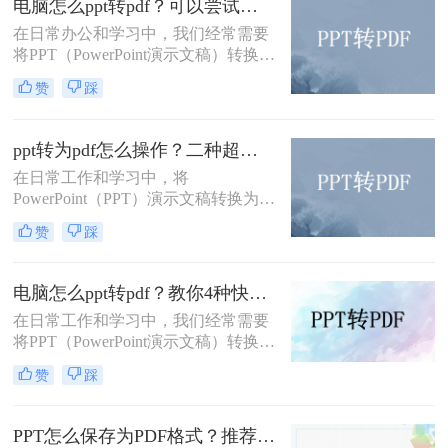
电脑怎么ppt转pdf？可以尝试一下这3个转换方法！
件格式。本文将详细介绍pptx怎么转
成pdf的多种方法。
在日常办公和学习中，我们经常需要
将PPT（PowerPoint演示文稿）转换为
PDF格式，以便于分享、打印或存
赞
踩
档。那么电脑怎么ppt转pdf呢？本文
将介绍三种将PPT转为PDF的方法。
ppt转为pdf怎么操作？二种超实用转换方法分享！
在日常工作和学习中，将
PowerPoint（PPT）演示文稿转换为
PDF格式的需求非常普遍。这样做不
赞
踩
仅能够确保文件在不同设备上的展示
效果一致，还能方便没有安装
PowerPoint软件的用户查看。那么ppt
电脑怎么ppt转pdf？教你4种快速转换的方法！
转为pdf怎么操作呢？本文将介绍两种
在日常工作和学习中，我们经常需要
常用的PPT转PDF的方法。
将PPT（PowerPoint演示文稿）转换为
PDF（Portable Document Format）格
赞
踩
式，以便于分享、打印或存档。PPT
转PDF的过程并不复杂，有多种方法
可以实现。那么电脑怎么ppt转pdf
PPT怎么保存为PDF格式？推荐三种方法给大家！
呢？本文将详细介绍几种常用的PPT