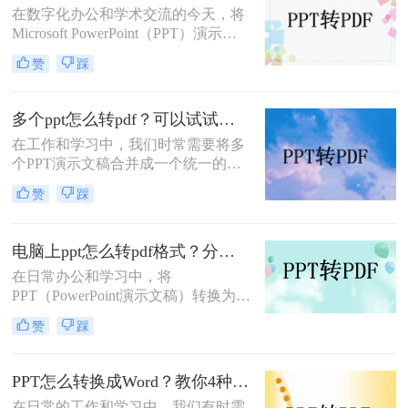
在数字化办公和学术交流的今天，将
转PDF的方法，帮助大家轻松完成转
Microsoft PowerPoint（PPT）演示文
换。
稿转换为PDF格式已成为一种常见的
赞
踩
需求。PDF格式因其跨平台兼容性、
保持文档原貌不变以及不易被篡改的
特性，成为分享、打印和存档PPT文
多个ppt怎么转pdf？可以试试这三种方法！
件的理想选择。本文将详细介绍PPT
在工作和学习中，我们时常需要将多
怎么保存为PDF格式，并探讨一些相
个PPT演示文稿合并成一个统一的
关的注意事项。
PDF文档，无论是为了归档、分享还
赞
踩
是打印。这一过程不仅要求效率，更
需要确保原始PPT文件的格式和设计
细节得到完整保留。那么多个ppt怎么
电脑上ppt怎么转pdf格式？分享三种好用的方法！
转pdf呢？本文将介绍几种有效且简便
在日常办公和学习中，将
的方法，帮助你轻松实现这一目标。
PPT（PowerPoint演示文稿）转换为
PDF（Portable Document Format）格
赞
踩
式是一项常见的需求，以便更好地分
享、打印或在不同设备上保持格式的
一致性。那么电脑上ppt怎么转pdf格
PPT怎么转换成Word？教你4种值得收藏的转换方法!！
式呢？以下将详细介绍几种在电脑上
在日常的工作和学习中，我们有时需