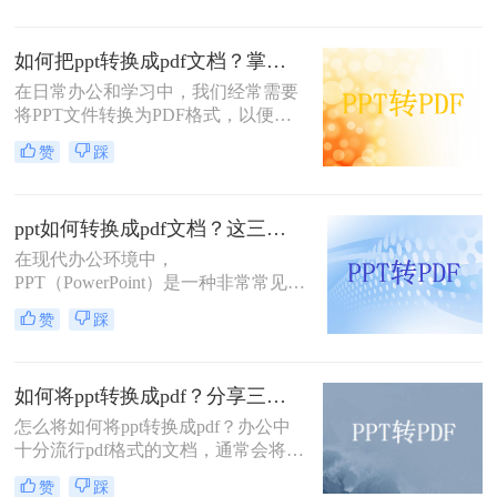
等优点，因此得到了广泛应用。那么
PPT怎么转换成PDF呢？下面，我将
如何把ppt转换成pdf文档？掌握这3个方法，工作效率直接翻倍！
详细介绍几种将PPT转换成PDF的方
法。
在日常办公和学习中，我们经常需要
将PPT文件转换为PDF格式，以便更
方便地分享、查看和打印。那么如何
赞
踩
把PPT转换成PDF文档呢？本文将介
绍三种实用的方法，帮助你轻松实现
PPT到PDF的转换。
ppt如何转换成pdf文档？这三种转换方法超实用！
在现代办公环境中，
PPT（PowerPoint）是一种非常常见的
文件格式，被广泛用于展示和演示。
赞
踩
然而，有时我们可能需要将PPT文件
转换为PDF（Portable Document
Format）文档，以便更方便地分享和
如何将ppt转换成pdf？分享三种方法，1分钟轻松解决！
传递信息。本文将详细介绍PPT如何
转换成PDF文档，为您呈现一篇详尽
怎么将如何将ppt转换成pdf？办公中
的操作指南。
十分流行pdf格式的文档，通常会将一
些制作好的其他格式文档转换成pdf的
赞
踩
格式，其中就有ppt，只要还是因为