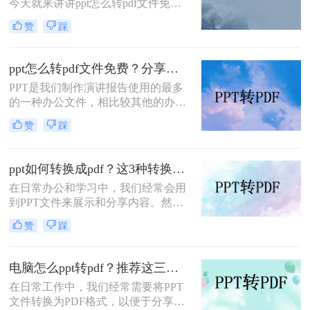
今天就来讲讲ppt怎么转pdf文件免
归档方面表现出色。因此，将PPT转
费，看看是如何完成的，当我们制作
换成PDF成为许多用户在工作和学习
赞
踩
好一份文档时，想要分享但是又不想
中的常见需求。本文将详细介绍如何
内容被修改，那么转成pdf格式就是个
将ppt转换成pdf的几种方法，并分享
很好的法子，但是很多朋友不知道怎
一些实用技巧。
ppt怎么转pdf文件免费？分享三种方法，1分钟轻松解决！
么#other#，今天小编就来教大家一
PPT是我们制作演讲报告使用的最多
招。
的一种办公文件，相比较其他的办公
文件，PPT文档在演示效果上更加的
赞
踩
丰富出色，但是如果是要打印或者是
发送给他人查看，那么转换成PDF格
式是种不错的选择，因为PDF文件比
ppt如何转换成pdf？这3种转换方法你该学会！
较文档，兼容性强，打印效果也十分
在日常办公和学习中，我们经常会用
好，那么ppt怎么转pdf文件免费呢？
到PPT文件来展示和分享内容。然
下面就让我们来看看ppt文件转pdf文
而，有时候我们需要将PPT文件转换
件的方法吧。
赞
踩
成PDF格式，以方便打印、编辑或分
享给其他人。那么，ppt如何转换成
pdf呢？接下来，本文将为你详细介绍
电脑怎么ppt转pdf？推荐这三种方法给大家！
几种常见的转换方法。
在日常工作中，我们经常需要将PPT
文件转换为PDF格式，以便于分享、