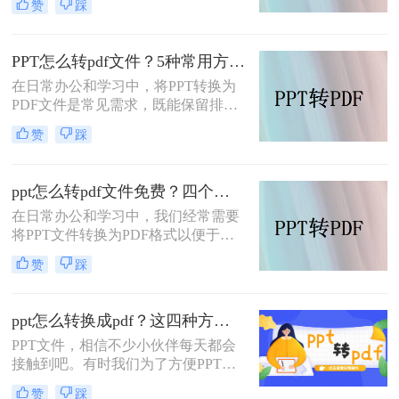
赞
踩
不仅能够确保文件在不同设备上的显
示一致性，还能方便没有安装
PowerPoint软件的用户查看。那么ppt
PPT怎么转pdf文件？5种常用方法详解！
转pdf怎么操作呢？本文将详细介绍两
在日常办公和学习中，将PPT转换为
种PPT转PDF的方法，帮助您轻松实
PDF文件是常见需求，既能保留排版
现这一目标。
格式，又方便跨平台分享。那么PPT
赞
踩
怎么转pdf文件呢？本文将介绍5种常
用方法，涵盖不同场景下的选择建
议。
ppt怎么转pdf文件免费？四个方法帮你快速搞定
在日常办公和学习中，我们经常需要
将PPT文件转换为PDF格式以便于分
享、保存和打印。那么ppt怎么转pdf
赞
踩
文件免费呢？以下将详细介绍四种免
费的PPT转PDF的方法。
ppt怎么转换成pdf？这四种方法，老板用了都给满分！
PPT文件，相信不少小伙伴每天都会
接触到吧。有时我们为了方便PPT文
件的传输，会将PPT文件转换成PDF
赞
踩