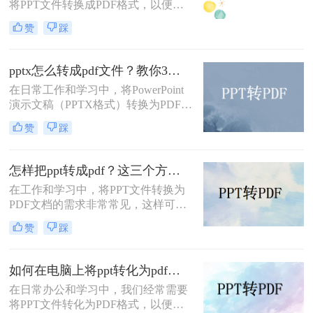
将PPT文件转换成PDF格式，以便更
好地进行分享、打印或存档。那么
赞
踩
PPT怎么转换成PDF呢？本文将介绍
两种将PPT转换成PDF的方法。
pptx怎么转成pdf文件？教你3种方法快速转换！
在日常工作和学习中，将PowerPoint
演示文稿（PPTX格式）转换为PDF文
件是一项常见的需求。PDF格式因其
赞
踩
跨平台兼容性、保持文档格式不变以
及便于分享和打印的特点而广受欢
迎。那么pptx怎么转成pdf文件呢？本
怎样把ppt转成pdf？这三个方法让你办公更高效！
文将详细介绍几种将PPTX转换成PDF
在工作和学习中，将PPT文件转换为
文件的方法，帮助您轻松完成转换任
PDF文档的需求非常常见，这样可以
务。
确保演示文稿在不同设备上的显示效
赞
踩
果一致，并且便于分享和打印。那么
怎样把ppt转成pdf呢？本文将介绍三
种常见的PPT转PDF方法，帮助您根
如何在电脑上将ppt转化为pdf？分享三个实用且易学的转换方法！
据实际需求选择最合适的方式。
在日常办公和学习中，我们经常需要
将PPT文件转化为PDF格式，以便更