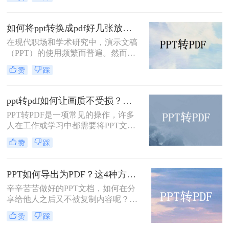
格式，这样子也方便大家在各种设备
上使用和阅读。那大家知道ppt怎么转
换成pdf吗？有需要进行PPT转PDF格
如何将ppt转换成pdf好几张放在一页？分享三种简单且高效的方法！
式的小伙伴，今天我就来为你们分享
在现代职场和学术研究中，演示文稿
四种不错的方法。
（PPT）的使用频繁而普遍。然而，
有时候我们希望将PPT转换为PDF格
赞
踩
式，以便更方便地打印、分享或存
档。更有趣的是，我们可能希望将多
个页面放在一个PDF页面中，以便节
ppt转pdf如何让画质不受损？推荐这三个实用方法给你！
省空间和纸张。那么如何将ppt转换成
PPT转PDF是一项常见的操作，许多
pdf好几张放在一页呢？在本文中，我
人在工作或学习中都需要将PPT文件
们将介绍三种简单且高效的方法，以
转换为PDF格式，以便于分享和阅
满足这些需求。
赞
踩
览。然而，转换过程中往往会面临一
个问题，那就是画质损失的风险。那
么，PPT转PDF如何让画质不受损
PPT如何导出为PDF？这4种方法简单易学！值得收藏！
呢？本文将从多个方面为您详细介绍
辛辛苦苦做好的PPT文档，如何在分
PPT转PDF的画质保留技巧，让您的
享给他人之后又不被复制内容呢？我
转换过程更加顺利和高效。
们可以将PPT如何导出为pdf，大家也
赞
踩
知道PDF文件是不易编辑的，它是专