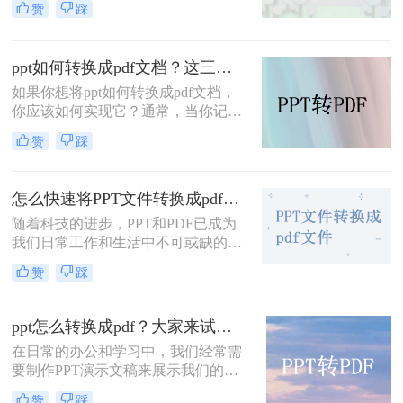
赞
踩
件的设备上进行查看、打印或共享。
PDF格式具有跨平台、跨设备的兼容
性，并且能够保留原文件的排版和格
ppt如何转换成pdf文档？这三种实用方法分享给你！
式。那么电脑怎么ppt转pdf呢？以下
是几种将PPT转换为PDF文件的方
如果你想将ppt如何转换成pdf文档，
法。
你应该如何实现它？通常，当你记录
和整理数据时，你习惯于创建新的
赞
踩
PPT文档——这种常用的简单编辑文
档格式，有时你不可避免地会遇到文
档格式转换的问题。今天小编就来解
怎么快速将PPT文件转换成pdf文件？下面小编给推荐这三种方法!
决一下ppt转pdf这个问题。
随着科技的进步，PPT和PDF已成为
我们日常工作和生活中不可或缺的文
件格式。PPT以其丰富的视觉效果和
赞
踩
灵活的编辑功能，在演示和报告中发
挥着重要作用；而PDF则以其稳定的
格式和广泛的兼容性，在文件共享和
ppt怎么转换成pdf？大家来试试这三种方法吧！
打印中占据一席之地。因此，将PPT
在日常的办公和学习中，我们经常需
文件转换成PDF文件的需求日益增
要制作PPT演示文稿来展示我们的想
加。那么怎么快速将PPT文件转换成
法、数据或报告。然而，在某些情况
pdf文件呢？本文将介绍几种快速将
赞
踩