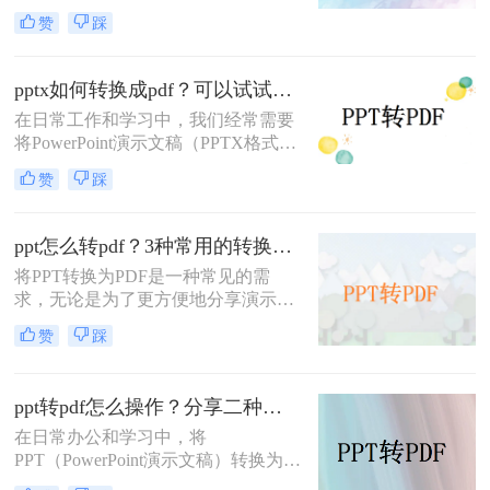
好地进行分享、打印或存档。那么如
赞
踩
何在电脑上将PPT转化为PDF呢？本
文将介绍三种在电脑上将PPT转化为
PDF的方法。
pptx如何转换成pdf？可以试试这三个转换方法！
在日常工作和学习中，我们经常需要
将PowerPoint演示文稿（PPTX格式）
转换为PDF格式，以便更广泛地分
赞
踩
享、打印或保证在不同设备上的一致
展示效果。PDF（Portable Document
Format）因其跨平台兼容性和保持文
ppt怎么转pdf？3种常用的转换方法详解！
档格式不变的特性而备受欢迎。那么
将PPT转换为PDF是一种常见的需
pptx如何转换成pdf呢？本文将详细介
求，无论是为了更方便地分享演示文
绍几种将PPTX转换为PDF的高效方
稿，还是为了确保文档在不同设备上
法，帮助您轻松完成转换任务。
赞
踩
的兼容性。那么ppt怎么转pdf呢？本
文将介绍几种常用的转换方法。
ppt转pdf怎么操作？分享二种快速转方法！
在日常办公和学习中，将
PPT（PowerPoint演示文稿）转换为
PDF格式是一种常见的需求。这样做