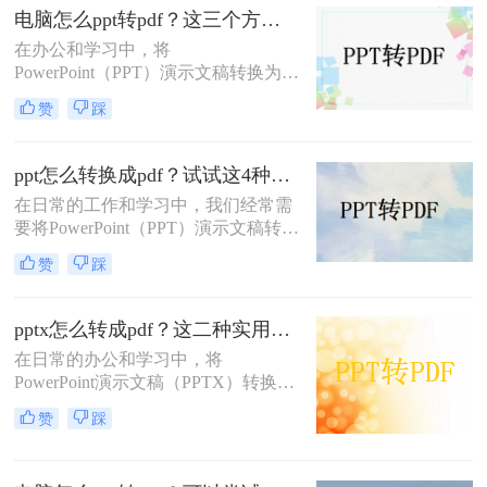
电脑怎么ppt转pdf？这三个方法可以了解下!
在办公和学习中，将
PowerPoint（PPT）演示文稿转换为
PDF格式是确保文件格式一致性及防
赞
踩
止内容被随意修改的有效手段。那么
电脑怎么ppt转pdf呢？为了帮助用户
更轻松地完成这一任务，本文将详细
ppt怎么转换成pdf？试试这4种转换方法！
介绍三种不同的PPT转PDF方法。
在日常的工作和学习中，我们经常需
要将PowerPoint（PPT）演示文稿转换
为PDF格式。PDF文件因其跨平台兼
赞
踩
容性、格式稳定性和便于分享的特
点，成为了许多场合下文档传输和展
示的首选格式。无论是为了在线分
pptx怎么转成pdf？这二种实用方法轻松解决！
享、打印成册还是确保演示内容的格
在日常的办公和学习中，将
式一致性，将PPT转换为PDF都是一
PowerPoint演示文稿（PPTX）转换为
个明智的选择。那么ppt怎么转换成
PDF格式是一项常见且重要的任务。
pdf呢？本文将详细介绍几种将PPT转
赞
踩
PDF格式因其良好的跨平台兼容性、
换成PDF的方法，帮助您轻松完成这
保持文档格式不变以及便于分享和打
一任务。
印的特点，成为了许多用户首选的文