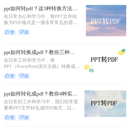
呢？本文将介绍几种常用的PPT转
ppt如何转pdf？这3种转换方法尝试下！
PDF方法，助你轻松完成文件转换。
在日常办公和学习中，将PPT文件转
换为PDF格式是一项非常常见的需
求。PDF格式因其跨平台兼容性强、
赞
踩
文件体积小、易于阅读和打印等特
点，成为分享和存档的理想选择。那
么ppt如何转pdf呢？本文将介绍三种
ppt如何转换成pdf？教你三种简单有效的方法！
将PPT转换为PDF的方法。
在日常工作和学习中，将
PPT（PowerPoint演示文稿）转换成
PDF（Portable Document Format）文
赞
踩
件是一项常见的需求。PDF格式因其
良好的跨平台性、安全性和打印效果
而广受欢迎。那么PPT如何转换成
ppt如何转化成pdf？教你4种实用转换方法!
PDF呢？本文将介绍三种将PPT转换
在日常的工作和学习中，我们经常需
成PDF的方法。
要将PPT文件转化成PDF格式，以便
更好地进行分享、打印或存档。那么
赞
踩
PPT如何转化成PDF呢？本文将介绍
四种将PPT转化成PDF的方法。