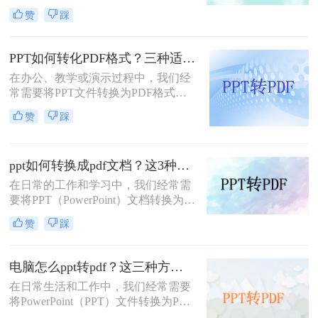
打印或保持格式的一致性。那么电脑
赞
踩
怎么ppt转pdf呢？下面将详细介绍几
种PPT转PDF的方法，帮助大家轻松
完成转换。
PPT如何转化PDF格式？三种适合小白的转换方法！
在办公、教学或演示过程中，我们经
常需要将PPT文件转换为PDF格式，
以便在不同设备和软件上保持一致的
赞
踩
排版和布局。PDF格式具有跨平台
性、不易被篡改的特点，能够确保演
示内容的稳定性和可读性。那么PPT
ppt如何转换成pdf文档？这3种方法，任你选择！
如何转化PDF格式呢？下面将介绍三
种将PPT转化为PDF格式的方法，帮
在日常的工作和学习中，我们经常需
助您轻松实现格式转换。
要将PPT（PowerPoint）文档转换为
PDF格式，以便于分享、打印或确保
赞
踩
内容在不同设备上保持一致的展示效
果。PDF格式具有跨平台兼容性好、
不易被篡改等优点，因此成为了许多
电脑怎么ppt转pdf？这三种方法教你快速解决！
场合下的首选格式。本文将详细介绍
在日常生活和工作中，我们经常需要
PPT如何转换成PDF文档，帮助读者
将PowerPoint（PPT）文件转换为PDF
轻松完成这一转换过程。
格式，以便于在不具备PowerPoint软