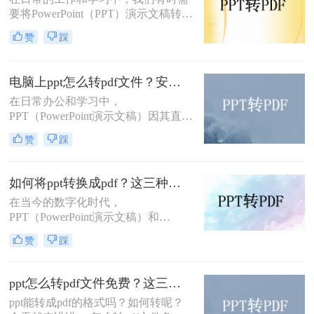
将PPT转换为PDF格式的方法。
要将PowerPoint（PPT）演示文稿转换
为Word文档，以便于编辑、打印或进
赞
踩
行更深入的内容整理。虽然两者都是
Microsoft Office套件的一部分，但它
们的设计用途不同，因此直接转换并
电脑上ppt怎么转pdf文件？安利给你这三种简单的方法！
不总是直截了当。不过，借助一些技
在日常办公和学习中，
巧和工具，我们可以有效地将PPT转
PPT（PowerPoint演示文稿）因其直
换为Word格式。那么PPT怎么转换成
观、动态的展示效果而广受欢迎。然
Word呢？以下是一些实用的方法，帮
赞
踩
而，在某些情况下，我们可能需要将
助你完成这一转换。
PPT转换为PDF文件，以便更好地分
享、打印或确保在不同设备上的一致
如何将ppt转换成pdf？这三种转换方法你该学会！
显示。那么电脑上ppt怎么转pdf文件
在当今的数字化时代，
呢？本文将详细介绍在电脑上将PPT
PPT（PowerPoint演示文稿）和
转换为PDF文件的多种方法，帮助用
PDF（Portable Document Format，可
户轻松完成这一任务。
赞
踩
移植文档格式）是两种广泛使用的文
件格式，各自在不同的场景下发挥着
重要作用。PPT因其强大的演示功能
ppt怎么转pdf文件免费？这三种方法，我给满分！
而备受青睐，而PDF则以其良好的兼
ppt能转成pdf的格式吗？如何转呢？
容性和稳定性，在文件共享、打印和