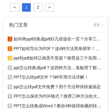
力，成为了许多场合下的首选格式。
<
1
2
>
那么PPT怎么转pdf文件呢？本文将介
绍PPT转PDF文件的几种常用方法，
帮助您轻松实现格式转换。
热门文章
更多 >
1
如何将ppt转换成pdf好几张放在一页？分享三种简单且高效的方法！
2
PPT如何导出为PDF？这4种方法简单易学！值得收藏！
3
ppt转pdf如何让画质不受损？推荐这三个实用方法给你！
4
ppt怎么转换成pdf？这四种方法，老板用了都给满分！
5
PPT怎么转pdf文件？5种常用方法详解！
6
ppt怎么转pdf文件免费？四个方法帮你快速搞定
7
PPT怎么保存为PDF格式？推荐三种方法给大家！
8
PPT怎么转换成Word？教你4种值得收藏的转换方法!！