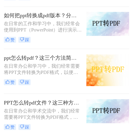
pdf不易编辑这个特性，如果你不想别
人修改你的文档，那么转成pdf是个不
如何把ppt转换成pdf版本？分享四个高效转换方法！
错的方法，那么如何ppt转pdf呢？
在日常的工作和学习中，我们经常会
使用到PPT（PowerPoint）进行演示和
报告。然而，有时我们可能需要将
赞
踩
PPT文件转换成PDF版本，以便于在
没有PowerPoint软件的环境下进行查
看和分享，或者为了保持演示内容的
ppt怎么转pdf？这三个方法简单易操作！
格式和布局不变。那么，如何把PPT
在日常办公和学习中，我们经常需要
转换成PDF版本呢？本文将为您介绍
将PPT文件转换为PDF格式，以便在
几种常见的方法。
各种设备和平台上进行分享、打印或
赞
踩
存档。那么PPT怎么转PDF呢？本文
将介绍三种实用的PPT转PDF的方
法，帮助您轻松完成转换工作。
PPT怎么转pdf文件？这三种方法小白也能轻松学会！
在日常办公和学术交流中，我们经常
需要将PPT文件转换为PDF格式，以
便于分享、打印和保存。PDF格式因
赞
踩
其跨平台兼容性和良好的版面保持能