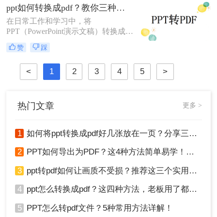
人修改你的文档，那么转成pdf是个不
ppt如何转换成pdf？教你三种简单有效的方法！
错的方法，那么如何ppt转pdf呢？
在日常工作和学习中，将
PPT（PowerPoint演示文稿）转换成
PDF（Portable Document Format）文
赞
踩
件是一项常见的需求。PDF格式因其
良好的跨平台性、安全性和打印效果
<
1
2
3
4
5
>
而广受欢迎。那么PPT如何转换成
PDF呢？本文将介绍三种将PPT转换
成PDF的方法。
热门文章
更多 >
1
如何将ppt转换成pdf好几张放在一页？分享三种简单且高效的方法！
2
PPT如何导出为PDF？这4种方法简单易学！值得收藏！
3
ppt转pdf如何让画质不受损？推荐这三个实用方法给你！
4
ppt怎么转换成pdf？这四种方法，老板用了都给满分！
5
PPT怎么转pdf文件？5种常用方法详解！