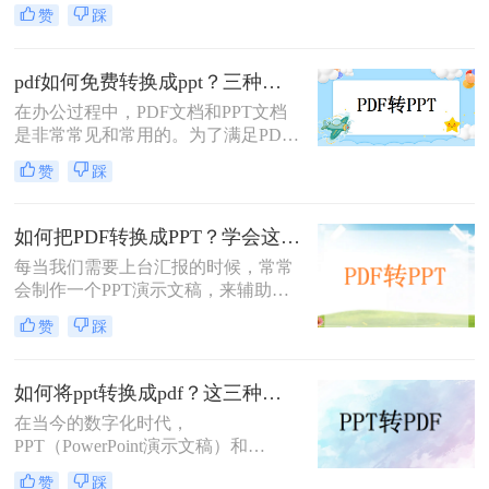
而，有时候我们需要将PPT文件转换
赞
踩
成PDF格式，以方便打印、编辑或分
享给其他人。那么，ppt如何转换成
pdf呢？接下来，本文将为你详细介绍
pdf如何免费转换成ppt？三种不错的解决方法！
几种常见的转换方法。
在办公过程中，PDF文档和PPT文档
是非常常见和常用的。为了满足PDF
文件的使用需求，我们经常需要将
赞
踩
PDF文件转换为PPT文件。如果将
PDF文件转换为PPT，则可以修改和
使用文件。那pdf如何免费转换成
如何把PDF转换成PPT？学会这3个方法，简直不要太好用！
ppt？接下来分享一些实用的PDF转换
每当我们需要上台汇报的时候，常常
方法，一起来看看吧。
会制作一个PPT演示文稿，来辅助展
示我们演讲的内容。有时候我们在制
赞
踩
作PPT的时候，会从网上下载一些模
板，但通常这些模板都是PDF格式，
所以我们需要先将PDF转换成PPT才
如何将ppt转换成pdf？这三种转换方法你该学会！
能进行编辑。那你们知道如何把PDF
在当今的数字化时代，
转换成PPT吗？有需要将PDF转换成
PPT（PowerPoint演示文稿）和
PPT的小伙伴，接下来就给你们分享
PDF（Portable Document Format，可
几个人不错的方法。
赞
踩