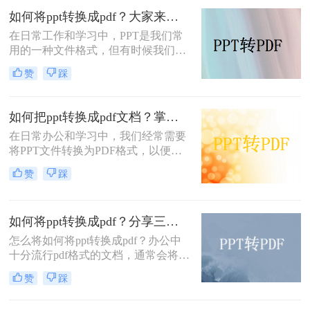
将为您详细介绍如何将pdf转换成ppt
如何将ppt转换成pdf？大家来试试这三种方法吧！
的方法，帮助您在工作和学习中高效
在日常工作和学习中，PPT是我们常
利用这些文件。
用的一种文件格式，但有时候我们需
要将其转换为PDF文件，以便更加方
赞
踩
便地分享和阅读。那么，如何将ppt转
换成pdf呢？本文将为您介绍三种简单
而高效的方法，帮助您轻松完成转
如何把ppt转换成pdf文档？掌握这3个方法，工作效率直接翻倍！
换。
在日常办公和学习中，我们经常需要
将PPT文件转换为PDF格式，以便更
方便地分享、查看和打印。那么如何
赞
踩
把PPT转换成PDF文档呢？本文将介
绍三种实用的方法，帮助你轻松实现
PPT到PDF的转换。
如何将ppt转换成pdf？分享三种方法，1分钟轻松解决！
怎么将如何将ppt转换成pdf？办公中
十分流行pdf格式的文档，通常会将一
些制作好的其他格式文档转换成pdf的
赞
踩
格式，其中就有ppt，只要还是因为
pdf不易编辑这个特性，如果你不想别