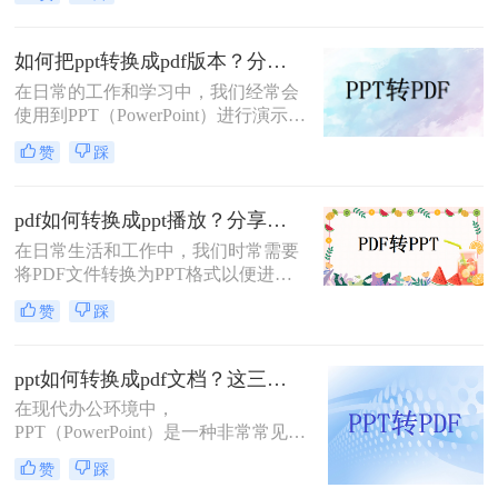
移植文档格式）是两种广泛使用的文
件格式，各自在不同的场景下发挥着
重要作用。PPT因其强大的演示功能
如何把ppt转换成pdf版本？分享四个高效转换方法！
而备受青睐，而PDF则以其良好的兼
在日常的工作和学习中，我们经常会
容性和稳定性，在文件共享、打印和
使用到PPT（PowerPoint）进行演示和
归档方面表现出色。因此，将PPT转
报告。然而，有时我们可能需要将
换成PDF成为许多用户在工作和学习
赞
踩
PPT文件转换成PDF版本，以便于在
中的常见需求。本文将详细介绍如何
没有PowerPoint软件的环境下进行查
将ppt转换成pdf的几种方法，并分享
看和分享，或者为了保持演示内容的
一些实用技巧。
pdf如何转换成ppt播放？分享三个实用方法解析！
格式和布局不变。那么，如何把PPT
在日常生活和工作中，我们时常需要
转换成PDF版本呢？本文将为您介绍
将PDF文件转换为PPT格式以便进行
几种常见的方法。
演示或播放。PDF文件虽然方便阅读
赞
踩
和分享，但缺乏PPT的动态演示效果
和交互性。因此，掌握一些将PDF转
换为PPT播放的方法显得尤为重要。
ppt如何转换成pdf文档？这三种转换方法超实用！
那么PDF如何转换成PPT播放呢？本
在现代办公环境中，
文将为您介绍三种实用的转换方法，
PPT（PowerPoint）是一种非常常见的
帮助您轻松实现PDF到PPT的转换并
文件格式，被广泛用于展示和演示。
顺利播放。
赞
踩
然而，有时我们可能需要将PPT文件