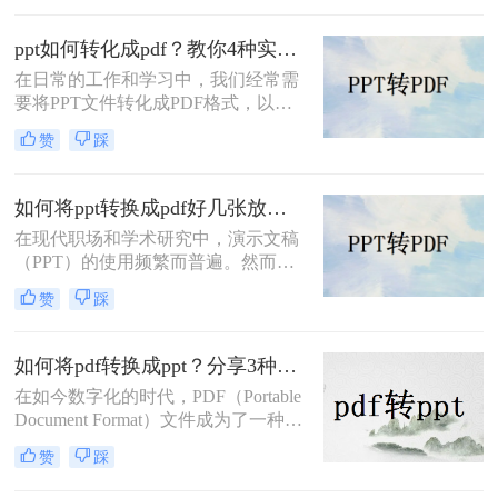
转换为PDF（Portable Document
Format）文档，以便更方便地分享和
ppt如何转化成pdf？教你4种实用转换方法!
传递信息。本文将详细介绍PPT如何
转换成PDF文档，为您呈现一篇详尽
在日常的工作和学习中，我们经常需
的操作指南。
要将PPT文件转化成PDF格式，以便
更好地进行分享、打印或存档。那么
赞
踩
PPT如何转化成PDF呢？本文将介绍
四种将PPT转化成PDF的方法。
如何将ppt转换成pdf好几张放在一页？分享三种简单且高效的方法！
在现代职场和学术研究中，演示文稿
（PPT）的使用频繁而普遍。然而，
有时候我们希望将PPT转换为PDF格
赞
踩
式，以便更方便地打印、分享或存
档。更有趣的是，我们可能希望将多
个页面放在一个PDF页面中，以便节
如何将pdf转换成ppt？分享3种简单方法！
省空间和纸张。那么如何将ppt转换成
在如今数字化的时代，PDF（Portable
pdf好几张放在一页呢？在本文中，我
Document Format）文件成为了一种常
们将介绍三种简单且高效的方法，以
见的文档格式。然而，在进行演示或
满足这些需求。
赞
踩
编辑时，我们可能更需要将PDF文件
转换成PPT（PowerPoint）格式。本文