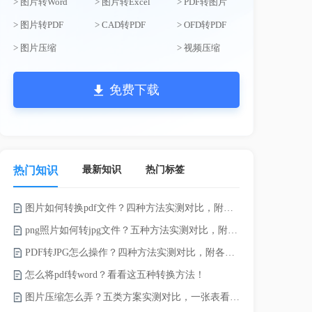
> 图片转Word
> 图片转Excel
> PDF转图片
> 图片转PDF
> CAD转PDF
> OFD转PDF
> 图片压缩
> 视频压缩
免费下载
最新知识
热门标签
热门知识
图片如何转换pdf文件？四种方法实测对比，附各场景最优选！
电脑上doc怎
png照片如何转jpg文件？五种方法实测对比，附各场景最优选!！
如何将word
PDF转JPG怎么操作？四种方法实测对比，附各场景最优选！
word转换成
怎么将pdf转word？看看这五种转换方法！
word如何转
图片压缩怎么弄？五类方案实测对比，一张表看懂怎么选！
word如何转