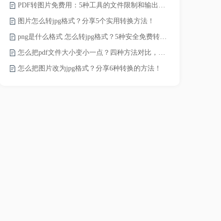
PDF转图片免费用：5种工具的文件限制和输出质量对比！
word转pd
图片怎么转jpg格式？分享5个实用转换方法！
png是什么格式 怎么转jpg格式？5种安全免费转换方法全解析！
pdf太大了
怎么把pdf文件大小变小一点？四种方法对比，一看就懂！
怎么把图片改为jpg格式？分享6种转换的方法！
pdf文件怎