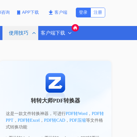
登录
注册
PI咨询
APP下载
客户端
使用技巧
客户端下载
转转大师PDF转换器
这是一款文件转换神器，可进行
PDF转Word
，
PDF转
PPT
，
PDF转Excel
，
PDF转CAD
，
PDF压缩
等文件格
式转换功能