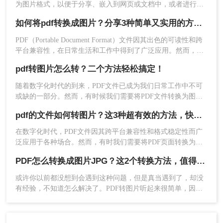
3、下方自定义选择可根据需要设置一下，然后点击
为图片格式，以便于分享、嵌入到网页或文档中，或者进行进
开始转换。
一步的图像处理。那么pdf如何转换成图片呢？以下是两种实用
如何将pdf转换成图片？分享3种简单又实用的方法，看完我学会了
的方法，帮助您轻松实现PDF到图片的转换。
PDF（Portable Document Format）文件因其出色的可读性和跨
平台兼容性，在日常生活和工作中得到了广泛应用。然而，有
时我们可能需要将PDF内容转换为图片格式，以便于在网页上
pdf转图片怎么转？二个方法轻松搞定！
发布、在社交媒体上分享或在不支持PDF格式的设备上查看。
那么如何将pdf转换成图片呢？本文将介绍三种常用的方法来实
随着数字化时代的到来，PDF文件已成为我们日常工作中不可
现PDF到图片的转换。
或缺的一部分。然而，有时候我们需要将PDF文件转换为图片
格式，以便更好地展示或满足特定应用的需求。本文将详细介
pdf的文件如何转图片？这3种超有效的方法，快学起来
绍pdf转图片怎么转方法。
在数字化时代，PDF文件因其跨平台兼容性和格式稳定性而广
4、转换完成，点击打开查看转换完成的图片。
泛应用于各种场合。然而，有时我们需要将PDF页面转换为图
片格式，以便在社交媒体分享、制作演示文稿或进行其他形式
方法三：使用截图工具
PDF怎么转换成图片JPG？这2个转换方法，值得一试！
的编辑。那么pdf的文件如何转图片呢？本文将介绍三种将PDF
文件转换为图片的高效方法，以满足不同用户的需求。
或许你以前都没想到会遇到这种问题，但是真当遇到了，却没
如果您的PDF文件内容较为简单，且只需要将某个
有经验，不知道怎么解决了。PDF转图片听起来很简单，因为
页面或部分内容转换为图片，可以使用截图工具来
图片很多做，直接截图就行了，但是如果你的PDF文档有好几
实现。
页呢？你要截到什么时候呢？而且，截图的范围有限，想要用
操作如下：
一两张图片概括是很难的。如果处理的文档较多，那么花费的