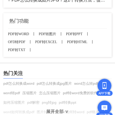
PDF怎么转换成图片JPG？这2个转换方法，值得一试！
●
热门功能
PDF转WORD
丨
PDF转图片
丨
PDF转PPT
丨
OFD转PDF
丨
PDF转EXCEL
丨
PDF转HTML
丨
PDF转TXT
丨
热门关注
pdf怎么转换成word
pdf怎么转换成jpg图片
word怎么转pdf
word转pdf
压缩图片
怎么压缩图片
pdf转word免费的软件
如何压缩图片
pdf解密
png转jpg
pdf转换ppt
展开全部 ∨
word如何转换成pdf
图片转换格式
pdf如何转word
pdf格式转换