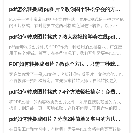
而，有时我们可能需要将PDF文件中的某些页面或内容转换为
pdf怎么转换成jpg图片？教你四个轻松学会的方法！
图片格式，以便于分享、编辑或嵌入到其他文档中。那么如何
pdf转图片呢？本文将介绍几种将PDF转换为图片的方法，帮助
PDF是一种非常常见的电子文件格式，而JPG格式是一种更常见
您轻松实现这一需求。
的图片格式。有时需要在这两种格式之间进行转换。以下小编
将介绍如何将pdf怎么转换成jpg图片。如果你还不知道怎么转
pdf如何转成图片格式？教大家轻松学会在线pdf转图片！
换的话，那么不妨跟着以下pdf转换成图片步骤来操作一遍，相
信会帮助到你的。
pdf如何转成图片格式？PDF作为一种通用的文档格式，广泛应
2、选择PDF转换-文件转图片，然后上传PDF文件
用于各个领域。然而，在某些情况下，我们可能需要将PDF文
件转换成图片格式，以便更方便地在网页、社交媒体或演示中
（可多文件同时转换）。
PDF如何转换成图片？教你个方法，只需三秒就可以搞定！
使用。
客户给你发了一份pdf文件，老板让你转成图片，文件给他，也
不再教你一招轻松搞定。首先搜索转转大师，在线转换进入选
择pdf转图片功能，上传pdf文件设置输出格式，点击转换等待
pdf如何转成图片格式？4个方法轻松搞定！免费又高效！
片刻文件就转换好了。打开转换后的文件，可以看到内容还原
度高，图片清晰。最重要的是每天都有免费的转换次数。除此
将PDF文档中的内容转换为图片文件，如果直接以截图的方式
之外转弯转ppt、转电子书都能统统搞定，有用的知识又增加
操作，则只能一页一页地截取，这样不但慢，而且产生的图片
了。
质量也不高。为了实现快速转换，我们可以批量pdf转成图片格
pdf如何转换成图片？分享2种简单又实用的方法，看完我学会了
式，但是pdf如何转成图片格式呢？下面就来给大家详细讲讲。
在日常工作和学习中，有时我们需要将PDF文档中的页面转换