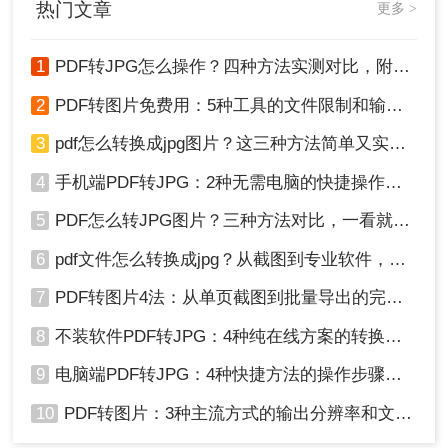
热门文章
1、打开PDF文件：使用PDF阅读器或浏览器打开包
更多 >
时间也就多了。
含要转换内容的PDF文件。
2、选择截图工具：在您的计算机上找到截图工具
1
PDF转JPG怎么操作？四种方法实测对比，附各场景最优选！
（如Windows系统的Snipping Tool、Mac系统的
2
PDF转图片免费用：5种工具的文件限制和输出质量对比！
Grab等），或者使用第三方截图软件（如Snagit、
FastStone Capture等）。
3
pdf怎么转换成jpg图片？这三种方法简单又实用！
3、截取PDF内容：使用截图工具选择并截取PDF文
件中的页面或内容。确保截取的内容完整且清晰。
4
手机端PDF转JPG：2种无需电脑的快捷操作流程！
4、保存图片：将截取的内容保存为图片文件，并选
5
PDF怎么转JPG图片？三种方法对比，一看就懂！
择适当的输出格式和分辨率。
注意：保持截取的图片质量和清晰度，以确保图片
6
pdf文件怎么转换成jpg？从截图到专业软件，一篇讲清楚！
在后续使用中的可用性。
7
PDF转图片4法：从单页截图到批量导出的完整操作路径！
总结
8
不装软件PDF转JPG：4种纯在线方案的转换效果和速度对比！
好了，方法就讲到这里了，剩下的就靠大家去实践
9
电脑端PDF转JPG：4种快捷方法的操作步骤和常见格式问题！
了，希望本篇教程能帮助到大家，如果你身边也有
朋友不知道如何pdf转图片，那么不妨把这篇文章分
10
PDF转图片：3种主流方式的输出分辨率和文件体积实测！
享给他们。