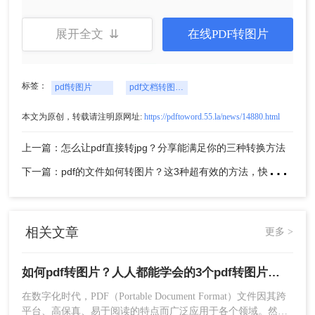
展开全文 ⇊
在线PDF转图片
标签：
pdf转图片
pdf文档转图片jpg
本文为原创，转载请注明原网址:
https://pdftoword.55.la/news/14880.html
5、转换成功，点击下载即可使用。
上一篇：怎么让pdf直接转jpg？分享能满足你的三种转换方法
方法二：使用专业PDF转换软件
下
一篇：pdf的文件如何转图片？这3种超有效的方法，快学起来
如果您更喜欢在本地计算机上处理文件，那么使用
PDF转换器软件可能是一个好的选择。下面以转转
大师PDF转换器软件将PDF转换为图片操作为例。
相关文章
操作如下：
更多 >
1、官网（https://pdf.55.la/）下载pdf转图片客户
端，安装并打开。
如何pdf转图片？人人都能学会的3个pdf转图片方法
在数字化时代，PDF（Portable Document Format）文件因其跨
平台、高保真、易于阅读的特点而广泛应用于各个领域。然