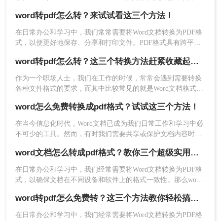
方法三：使用在线转换工具
可读性强的优点，而且能够确保文档内容的排版和格式在不同
word转pdf怎么转？来试试看这三个方法！
设备和操作系统上保持一致。然而，在进行Word转PDF的过程
对于没有安装额外软件的用户，可以使用在线转换
中，有时会遇到排版变化的问题。本文将介绍word转pdf怎么保
在日常办公和学习中，我们常常需要将Word文档转换为PDF格
工具来将Word文档转换为PDF。一些在线工具也提
留排版。
式，以便更好地保存、分享和打印文件。PDF格式具有跨平
供了保留原始排版的选项。下面以转转大师在线
台、不易被篡改等特点，使得它在许多场合都成为首选的文件
word转pdf怎么转？这三个转换方法赶紧收藏起来！
Word转PDF操作为例。
格式。那么Word转PDF怎么转呢？本文将详细介绍Word转PDF
操作如下：
的几种方法，帮助读者轻松实现文档格式的转换。
作为一个职场人士，我们在工作的时候，常常会遇到需要转换
1、打开在线Word转PDF网址：
各种文件格式的要求，而其中比较常见的就是Word文档格式和
https://pdftoword.55.la/word2pdf/
PDF文档格式，有时候根据领导或者客户的指示，我们需要对
word怎么免费转换成pdf格式？试试这三个方法！
文档进行格式的转换，像Word转换为PDF格式以后，不仅阅读
起来方便，安全性高，而其兼容性也比较强，可以在多种设备
在当今信息化时代，Word文档已成为我们日常工作和学习中必
进行传送，那么Word转PDF怎么转呢，今天我为大家整理了三
不可少的工具。然而，有时我们需要共享或保护文档内容时，
种方法，有需要的小伙伴们赶紧来一起学习吧！
将其转换为PDF格式是一个不错的选择。那么，word怎么免费
word文档怎么转成pdf格式？教你三个超级实用的方法！
转换成pdf格式呢？本文将为您详细介绍几种简便的方法。
在日常办公和学习中，我们经常需要将Word文档转换为PDF格
式，以确保文档在不同设备和软件上的格式一致性。那么word
文档怎么转成pdf格式呢？本文将介绍三种将Word文档转换为
word转pdf怎么免费转？这三个方法教你轻松搞定！
PDF格式的方法。
2、选择Word转PDF，上传Word文档到界面中。
在日常办公和学习中，我们经常需要将Word文档转换为PDF格