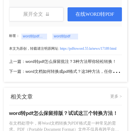
展开全文 ⇊
在线WORD转PDF
标签：
word转pdf怎么保留排版
word转pdf
3、文档上传后点击开始转换。
本文为原创，转载请注明原网址:
https://pdftoword.55.la/news/17189.html
上一篇：word转pdf怎么保留批注？3种方法帮你轻松转换！
下
一篇：word文档如何转换成pdf格式？这3种方法，任你选择！
相关文章
更多 >
word转pdf怎么保留排版？试试这三个转换方法！
4、稍等片刻处理完毕。
在文档处理中，将Word文档转换为PDF格式是一种常见的需
求。PDF（Portable Document Format）文件不仅具有跨平台和