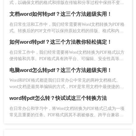
式，以确保文档的格式和排版在传输和分享过程中保持不变。
虽然市面上有很多专业的转换软件，但很多用户更倾向于寻找
文档word如何转pdf？这三个方法超级实用！
免费的转换方法。那么word转pdf怎么免费转呢？本文将介绍几
种免费的Word转PDF方法，并分享一些实用技巧。
在日常生活和工作中，我们经常需要将Word文档转换为PDF格
式。转换后的PDF文件可以保持原始文档的排版、格式和内
容，并且具有较好的可读性和易读性。本文将介绍文档word如
如何word转pdf？这三个方法教你轻松搞定！
何转pdf方法，帮助您轻松实现转换。
在日常工作中，我们经常需要将Word文档转换为PDF格式以方
便传输和共享。PDF格式具有跨平台、可编辑、安全性高等优
点，因此被广泛应用于各种场景。本文将为您详细介绍如何
电脑word怎么转pdf？这三个方法超级实用！
word转pdf，包括方法、注意事项和常见问题等，帮助您轻松完
3、Word文档上传后可自定义设置转换条件，然后
成转换。
Word和PDF格式都是我们日常办公中常见的两种文档格式。
点击开始转换。
word文档是最简单编辑的方式，PDF是常用文档中最便捷的阅
读方式，PDF格式更有利于文件的分享，可以实现比较完美的
word转pdf怎么转？快试试这三个转换方法
打印效果，因此它们之间的格式转换也是必不可少。下面总结
了二种电脑word怎么转pdf的方法进行转换，掌握后一定对你的
在日常办公和学习中，将Word文档转换为PDF格式已成为一项
办公技巧提升有帮助~
常见且重要的任务。PDF格式因其不易被修改、跨平台兼容性
强等优点，在文件传输和分享时备受青睐。那么word转pdf怎么
转呢？本文将介绍三种将Word文档转换为PDF的方法。