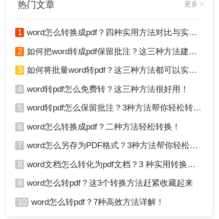
热门文章
更多 >
4、转换完成，下载文件就行了。
注意事项
1
word怎么转换成pdf？四种实用方法对比与实操指南（附详细表格）！
1、在进行Word转PDF之前，务必备份原始Word文
2
如何把word转成pdf保留批注？这三种方法建议收藏！
档，以防数据丢失。
2、选择转换工具时，确保从可信赖的来源下载和安
3
如何将批量word转pdf？这三种方法都可以实现批量转换
装软件，避免安全风险。
4
word转pdf怎么免费转？这三种方法很好用！
3、在使用在线工具时，注意保护个人隐私和文件安
全，避免上传敏感或机密信息。
5
word转pdf怎么保留批注？3种方法帮你轻松转换！
4、在转换过程中，如果发现排版有变化，可以使用
PDF编辑软件进行调整和修复。
6
word怎么转换成pdf？二种方法轻松转换！
以上，就是今天关于“word转pdf怎么保留排版”的全
7
word怎么另存为PDF格式？3种方法帮你轻松转换!
部方法分享，您可以根据自己的需求选择最适合的
方式来将Word文档转换为PDF，并尽量保留原始排
8
word文档怎么转化为pdf文档？3 种实用转换方法，完美保留原文档格式！
版。希望本文对您有所帮助。
9
word怎么转pdf？这3个转换方法赶紧收藏起来
10
word怎么转pdf？7种高效方法详解！