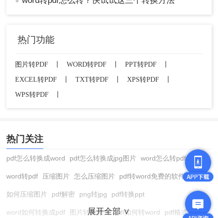
word转pdf怎么转？快试试这三个转换方法
●
热门功能
图片转PDF
丨
WORD转PDF
丨
PPT转PDF
丨
EXCEL转PDF
丨
TXT转PDF
丨
XPS转PDF
丨
WPS转PDF
丨
热门关注
pdf怎么转换成word
pdf怎么转换成jpg图片
word怎么转pdf
word转pdf
压缩图片
怎么压缩图片
pdf转word免费的软件
如何压缩图片
pdf解密
png转jpg
pdf转换ppt
展开全部 ∨
word如何转换成pdf
图片转换格式
pdf如何转word
pdf格式转换