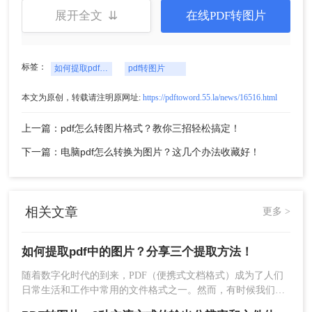
展开全文 ⇊
在线PDF转图片
二、使用在线PDF转换工具
除了使用专业的PDF编辑工具，我们还可以选择使
标签：
如何提取pdf中的图片
pdf转图片
用在线PDF转换工具提取PDF中的图片。以下是使
用在线PDF转换工具提取PDF中图片的步骤：
本文为原创，转载请注明原网址:
https://pdftoword.55.la/news/16516.html
1、打开在线PDF转图片网址：
https://pdftoword.55.la/pdf-to-jpg/
上一篇：pdf怎么转图片格式？教你三招轻松搞定！
下一篇：电脑pdf怎么转换为图片？这几个办法收藏好！
相关文章
更多 >
如何提取pdf中的图片？分享三个提取方法！
随着数字化时代的到来，PDF（便携式文档格式）成为了人们
2、点击“选择文件”，上传PDF文件
日常生活和工作中常用的文件格式之一。然而，有时候我们需
要从PDF中提取出某些图片，以便在其他场合使用。本文将详