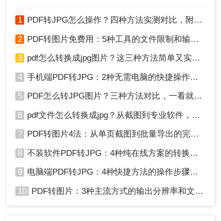
片的PDF文件，并将其全屏显示。
3、使用图片截取工具选择并截取图片：打开图片截
1
PDF转JPG怎么操作？四种方法实测对比，附各场景最优选！
取工具，选择“截取区域”功能，通过拖动鼠标选择
2
PDF转图片免费用：5种工具的文件限制和输出质量对比！
需要提取的图片区域，然后保存截取的图片。
3
pdf怎么转换成jpg图片？这三种方法简单又实用！
四、注意事项
4
手机端PDF转JPG：2种无需电脑的快捷操作流程！
1、版权问题：在提取PDF中的图片时，需要注意是
否涉及版权问题。如果涉及版权问题，需要获取相
5
PDF怎么转JPG图片？三种方法对比，一看就懂！
关授权或遵守相关法律法规。
6
pdf文件怎么转换成jpg？从截图到专业软件，一篇讲清楚！
2、图片质量：提取PDF中的图片时，可以根据需要
选择不同的图片质量。高分辨率的图片质量会更
7
PDF转图片4法：从单页截图到批量导出的完整操作路径！
好，但文件大小也会更大。
8
不装软件PDF转JPG：4种纯在线方案的转换效果和速度对比！
3、PDF密码：如果PDF文件被密码保护，需要掌握
正确的密码才能提取其中的图片。
9
电脑端PDF转JPG：4种快捷方法的操作步骤和常见格式问题！
通过以上方法，您可以高效地提取PDF中的图片，
并且可以根据不同的需求选择适合的工具。希望本
10
PDF转图片：3种主流方式的输出分辨率和文件体积实测！
文介绍的方法能够帮助您解决相关问题。