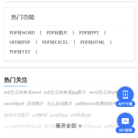
热门功能
PDF转WORD
丨
PDF转图片
丨
PDF转PPT
丨
OFD转PDF
丨
PDF转EXCEL
丨
PDF转HTML
丨
PDF转TXT
丨
热门关注
pdf怎么转换成word
pdf怎么转换成jpg图片
word怎么转pdf
word转pdf
压缩图片
怎么压缩图片
pdf转word免费的软件
如何压缩图片
pdf解密
png转jpg
pdf转换ppt
展开全部 ∨
word如何转换成pdf
图片转换格式
pdf如何转word
pdf格式转换
在线pdf转换成word
pdf转图片
pdf怎么转换成jpg图片
图片转pdf