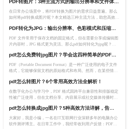
PDF转图片：3种主流方式的输出分辨率和文件体积实测！
细介绍如何提取pdf中的图片，帮助您解决相关问题。
在日常办公场景中，将PDF转换为图片的需求日益普遍。那么
如何将pdf转换成图片呢？本文精选三种主流方法，助您高效完
成格式转换。
PDF转化为JPG：输出分辨率、色彩模式和压缩率的设置指南！
PDF 文件常用于保存文档的固定格式，但在需要分享或编辑图
3、自定义选项可根据需要设置，设置好点击开始转
片内容时，JPG 格式更为灵活。那么pdf如何转化为jpg呢？本
换。
文将详细介绍几种常用的 PDF 转 JPG 方法，帮助你轻松实现
pdf怎么免费转jpg图片？学会这四种简单的PDF转图片方法！
格式转换。
​PDF（Portable Document Format）是一种广泛使用的电子文件
格式，它能够保留文档的原始格式和布局。然而，在某些情况
下，我们可能需要将PDF中的页面或图像转换为JPG（JPEG）
pdf怎么转图片？6个常用高效方法全解析！
格式，以便在网页、社交媒体或其他平台上使用。那么pdf怎么
免费转jpg图片呢？本文将介绍几种免费将PDF转换为JPG图片
在数字化办公与学习中，PDF 格式因跨平台兼容性和排版稳定
的方法。
性被广泛使用，但在文档分享、内容展示或社交媒体传播时，
将 PDF 转换为图片格式（如 JPG、PNG）能显著提升灵活性。
pdf怎么转换成jpg图片？5种高效方法详解，告别繁琐操作！
那么pdf怎么转图片呢？本文整理了 6 种常用高效的 PDF 转图
4、转换完成文件预览。
片方法，帮助你根据需求选择最优方案。
大家好，我是小编，一名在IT互联网行业深耕多年的电脑办公
软件测评博主。在日常工作中，我经常收到用户反馈：PDF文