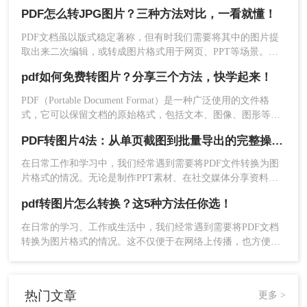
件里的图表或文字需要快速转换为JPG图片，用于自媒体配
PDF怎么转JPG图片？三种方法对比，一看就懂！
图、报告展示或资料存档，但转换过程总是遇到格式错乱、操
作复杂或隐私泄露等问题。今天，我将结合多年测评经验，为
PDF文档虽以版式稳定著称，但有时我们需要将其中的图片提
大家详细解析PDF怎么转换成JPG图片的常用方法，帮助您精准
取出来二次编辑，或转成图片格式用于网页、PPT等场景。那
提取信息，提升工作效率。那么pdf怎么转换成jpg图片呢？本
么，PDF怎么转JPG图片？本文先给出三种主流方案的对比结
文融合专业知识和实际案例，确保内容客观中立，同时自然融
pdf如何免费转图片？分享三个方法，快学起来！
论，再逐一拆解操作步骤，您可根据转换频率、图片质量要求
入高效工具推荐，助您轻松应对办公挑战。
和隐私需求快速选择。
PDF（Portable Document Format）是一种广泛使用的文件格
式，它可以保留文档的原始格式，包括文本、图像、图形等。
5、转换成功，点击下载即可使用。
然而，在某些情况下，我们可能需要将PDF文件转换为图片格
PDF转图片4法：从单页截图到批量导出的完整操作路径！
式，以便在社交媒体上分享、在演示文稿中使用或进行简单的
三、使用图片截取工具
编辑。那么pdf如何免费转图片呢？本文将介绍几种免费将PDF
在日常工作和学习中，我们经常遇到需要将PDF文件转换为图
转换为图片的方法。
片格式的情况。无论是制作PPT素材、在社交媒体分享资料，
除了使用专业的PDF编辑工具和在线PDF转换工
还是在不方便打开PDF阅读器的设备上查看内容，了解怎么把
具，我们还可以使用图片截取工具来提取PDF中的
pdf转图片怎么转换？这5种方法任你选！
PDF转成图片都是一项必备技能。本文将详细介绍4种实用的转
图片。以下是使用图片截取工具提取PDF中的图片
换方法，帮助您快速掌握这项技能。
在日常的学习、工作或生活中，我们经常遇到需要将PDF文档
的步骤：
转换为图片格式的情况。这不仅便于在网络上传播，也方便在
1、下载并安装图片截取工具：在浏览器中搜索并选
不同设备上查看，尤其是在没有安装PDF阅读器的环境下。那
择一款合适的图片截取工具，例如Snipping Tool、
么pdf转图片怎么转换呢？以下是五种实用且高效的方法，帮助
Greenshot等。下载并安装该工具。
你轻松实现PDF到图片的转换。
热门文章
2、打开PDF文件：使用PDF阅读器打开需要提取图
更多 >