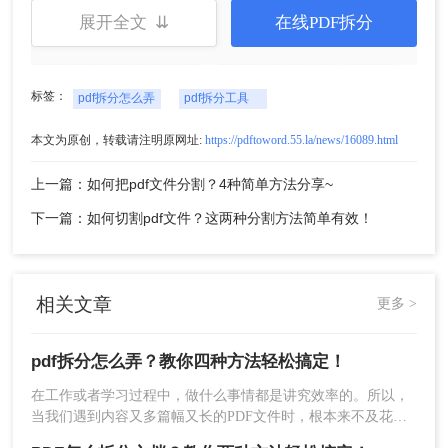
方法二：使用转转大师PDF转换器拆分法
展开全文 ⇊
在线PDF拆分
大家不要小看这款软件，它除了能够进行文字的识
别操作以外，还能够支持PDF文件的转换、处理，
标签：
pdf拆分怎么弄
pdf拆分工具
其中我们就来讲讲它的PDF分割操作，该功能可以
自定义拆分页数，并且拆分后的文件也非常清晰，
本文为原创，转载请注明原网址:
https://pdftoword.55.la/news/16089.html
让你可以快速地对文档中的重要内容进行拆分成一
页，方便日后的查看。下面以转转大师PDF转换器
上一篇：如何把pdf文件分割？4种简单方法分享~
操作为例！
下一篇：如何切割pdf文件？这两种分割方法简单有效！
操作如下：
1、打开安装在计算机上的转转大师PDF转换器，在
上面的功能栏中找到[PDF操作]，可以看到它不仅支
相关文章
持[PDF分割]功能，还支持[
PDF合并
]功能。
更多 >
pdf拆分怎么弄？教你四种方法轻松搞定！
在工作或者学习过程中，做什么事情都是讲究效率的。所以，
当我们遇到内容又多篇幅又长的PDF文件时，根本来不及花太
多时间去仔细阅读，这个时候我们就应该把PDF文件拆分成多