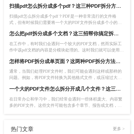
会遇到一种情况，需要发送给他人的内容只是文件中的一部分
方法三：使用命令行工具
扫描pdf怎么拆分成多个pdf？这三种PDF拆分方法轻松搞定！
内容，有些内容并不方便给他人看。因此，此时最好的办法就
是把它拆分。所以，怎么免费把一个pdf拆分成多个呢?以下是
扫描pdf怎么拆分成多个pdf？PDF是一种非常流行的文件格
如果你熟悉命令行操作，可以使用一些命令行工具
二种有用的PDF拆分方法，一起来看看吧。
式，但有时候我们需要将一个大的PDF文件拆分成多个小的文
来拆分PDF文件。
件，以便于管理和分享。本文将介绍一些拆分PDF文件的方
操作如下：
怎么把pdf拆分成多个文档？这三招帮你搞定拆分！
法。
1、安装一个支持PDF处理的命令行工具，如pdftk、
在工作中，有时我们会遇到一个较大的PDF文档，然而实际工
pdfminer等。
作中该pdf文档的内容是分模块处理的。这时我们就可以使用
2、打开命令行终端，并进入PDF文件所在的目录。
PDF拆分功能，将整个PDF文档按照工作需要拆分成多个pdf文
怎样将PDF拆分成单页面？这两种PDF拆分方法轻松搞定！
3、选择合适的工具并执行相应的命令来拆分PDF文
档，方便工作中文档的传输处理和重要内容的查找。下面我们
件。例如，使用pdftk工具可以执行以下命令：
就将介绍怎么把pdf拆分成多个文档方法，希望能给读者的工作
通常，当我们处理PDF文件时，我们可能会遇到这样或那样的
带来方便。
pdftk input.pdf output output-flatten=0 output-
问题。例如，将PDF文件转换为其他格式文件，或压缩过大的
。
PDF文件等。
directory=output
一个大的PDF文件怎么拆分开成几个文件？这三种PDF拆分方法轻松搞定！
4、根据工具的提示和要求，设置合适的选项和参
数。例如，在pdftk工具中，可以使用
output-
在日常办公和学习中，我们经常会遇到一些体积庞大、内容繁
多的PDF文件。这些文件可能包含多个章节、报告或文档，但
选项来保留拆分后的页面独立性。
flatten=0
出于某种需要，我们可能需要将它们拆分成多个小文件，以便
5、等待拆分过程完成并保存拆分后的PDF文件到本
于分享、存储或阅读。那么一个大的PDF文件怎么拆分开成几
地。
个文件呢？本文将为您介绍几种实用的方法，帮助您轻松将一
需要注意的是，在使用命令行工具时，要确保你了
热门文章
更多 >
个大的PDF文件拆分成多个文件。