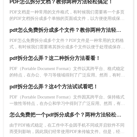
PDF怎么拆分文档？教你两种方法轻松搞定！
个文件以便我们快速查阅。那么有没有更加简便高效的方法可
以让我们实现这一操作呢？今天我就推荐三个实用的方法来教
PDF文档是一种常用的文件格式，有时候我们需要将一个多页
你pdf拆分怎么弄，让你快速提高文件处理效率。
的PDF文档拆分成多个单独的页面或文件，以方便使用或保
存。下面介绍几种常用的PDF怎么拆分文档方法。
pdf怎么免费拆分成多个文件？教你两种方法轻松搞定！
2、选择PDF分割功能，点击“添加文档”，将PDF分
割成两个文件进行导入。这里的PDF文档有4页，所
PDF怎么免费拆分成多个文件？PDF文件是一种常用的文档格
以选择【按页码划分】，每2页存储为文档。设置完
式，有时候我们需要将其拆分成多个文件以便于处理或保存。
成后，点击【确定】按钮，点击下面的【开始转
下面介绍几种免费拆分PDF文件的方法。
pdf拆分怎么弄？这二种拆分方法看看！
换】！
PDF（Portable Document Format）文件以其跨平台、格式稳定
的特点，在办公、学习等领域得到了广泛应用。然而，有时我
们需要对PDF文件进行拆分，以便更好地管理和使用其中的内
pdf拆分怎么弄？这4个方法试试看吧！
容。本文将详细介绍pdf拆分怎么弄的方法，帮助读者轻松完成
这一操作。
PDF（Portable Document Format）文件因其跨平台、保持格式
一致性等特点，在办公和学习中得到了广泛应用。然而，有时
我们需要将一个较大的PDF文件拆分成多个小文件，以便于分
怎么免费把一个pdf拆分成多个？两种方法轻松搞定！
享、管理或打印。那么pdf拆分怎么弄呢？本文将详细介绍几种
常见的PDF拆分方法，帮助您轻松完成PDF文件的拆分工作。
由于PDF格式稳定，在工作中不会因手机不同或开启软件不同
而受到影响，因此我们经常使用PDF来传输文件。但是，经常