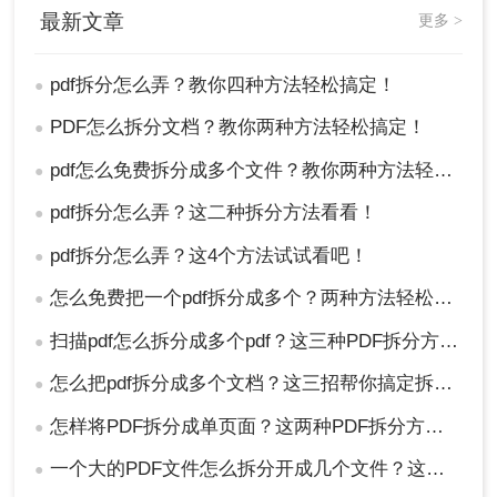
最新文章
更多 >
以上就是pdf拆分怎么弄方法介绍了，你可以根据自
己的需求和实际情况选择合适的方法进行操作。希
pdf拆分怎么弄？教你四种方法轻松搞定！
●
望这些方法能够帮助你顺利地拆分PDF文件并保存
下来。
PDF怎么拆分文档？教你两种方法轻松搞定！
●
pdf怎么免费拆分成多个文件？教你两种方法轻松搞定！
●
pdf拆分怎么弄？这二种拆分方法看看！
●
pdf拆分怎么弄？这4个方法试试看吧！
●
怎么免费把一个pdf拆分成多个？两种方法轻松搞定！
●
扫描pdf怎么拆分成多个pdf？这三种PDF拆分方法轻松搞定！
●
怎么把pdf拆分成多个文档？这三招帮你搞定拆分！
●
怎样将PDF拆分成单页面？这两种PDF拆分方法轻松搞定！
●
一个大的PDF文件怎么拆分开成几个文件？这三种PDF拆分方法轻松搞定！
●