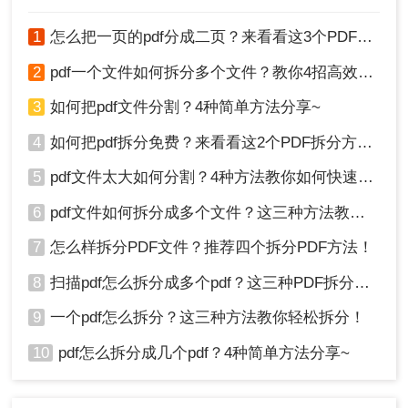
解工具的功能和操作方法，避免误操作导致文件损
坏或数据丢失。此外，还要注意保护个人隐私和信
1
怎么把一页的pdf分成二页？来看看这3个PDF拆分方法！
息安全，避免将敏感信息保存在不安全的网络或软
件中。
2
pdf一个文件如何拆分多个文件？教你4招高效又简单！
3
如何把pdf文件分割？4种简单方法分享~
方法四：使用“百度网盘”实现PDF拆分
4
如何把pdf拆分免费？来看看这2个PDF拆分方法！
我们经常会借助这款软件来进行文件、照片的备
份，但它其实还含有许多的小工具，我们可以利用
5
pdf文件太大如何分割？4种方法教你如何快速拆分！
它的“PDF提取”功能来将其拆分成一页一页的，并且
6
pdf文件如何拆分成多个文件？这三种方法教你轻松拆分！
提取后文档的页面顺序与原文件保持一致，不过要
提醒大家的是，需要先将PDF文件存进网盘中，才
7
怎么样拆分PDF文件？推荐四个拆分PDF方法！
可以进行此拆分操作。
操作如下：
8
扫描pdf怎么拆分成多个pdf？这三种PDF拆分方法轻松搞定！
1、首先打开百度网盘APP，选择首页我的全部工
9
一个pdf怎么拆分？这三种方法教你轻松拆分！
具。
2、然后找到“PDF工具”中的“PDF提取”功能。
10
pdf怎么拆分成几个pdf？4种简单方法分享~
3、接着上传文件即可对PDF文件拆分成单页的了。
总结：