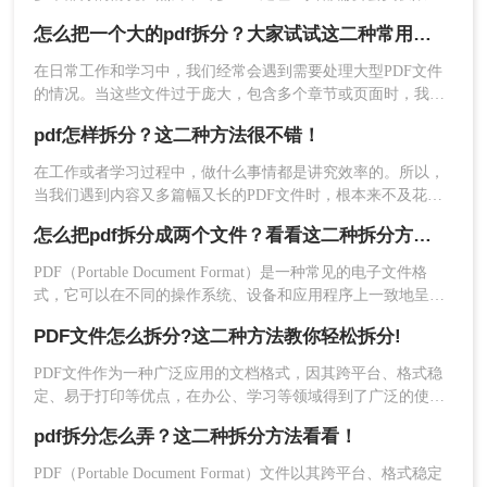
外下载转换工具，适合日常需要简单编辑PDF的用
能使用拆分功能。那么没有会员怎么拆分pdf呢？本文将介绍两
怎么把一个大的pdf拆分？大家试试这二种常用方法！
户。
种无需会员权限即可拆分PDF的方法，帮助您轻松应对这一需
求。
在日常工作和学习中，我们经常会遇到需要处理大型PDF文件
优点：
无需安装额外软件，操作简便快捷。支
的情况。当这些文件过于庞大，包含多个章节或页面时，我们
持基础的PDF编辑和拆分功能，满足日常需
可能会希望将其拆分成多个小文件以便于管理和使用。下面，
求。兼容性好，可在多种操作系统上使用。
pdf怎样拆分？这二种方法很不错！
我将详细介绍怎么把一个大的pdf拆分。
缺点：
拆分功能可能相对简单，无法满足复杂
在工作或者学习过程中，做什么事情都是讲究效率的。所以，
需求。部分免费阅读器可能对文件大小或拆分
当我们遇到内容又多篇幅又长的PDF文件时，根本来不及花太
次数有限制。拆分后的文件可能需要手动保存
多时间去仔细阅读，这个时候我们就应该把PDF文件拆分成多
怎么把pdf拆分成两个文件？看看这二种拆分方法！
和管理。
个文件以便我们快速查阅。那么有没有更加简便高效的方法可
以让我们实现这一操作呢？今天我就推荐三个实用的方法来教
PDF（Portable Document Format）是一种常见的电子文件格
推荐工具：
福昕PDF阅读器
你pdf怎样拆分，让你快速提高文件处理效率。
式，它可以在不同的操作系统、设备和应用程序上一致地呈现
操作步骤
文档。有时候，我们可能需要将一个大的PDF文件拆分成两个
PDF文件怎么拆分?这二种方法教你轻松拆分!
或更多的小文件。那么怎么把pdf拆分成两个文件​呢？以下是将
1、下载并安装福昕PDF阅读器。
PDF文件拆分成两个文件的方法。
PDF文件作为一种广泛应用的文档格式，因其跨平台、格式稳
定、易于打印等优点，在办公、学习等领域得到了广泛的使
用。然而，有时我们可能需要对PDF文件进行拆分，以便更好
pdf拆分怎么弄？这二种拆分方法看看！
地管理和使用其中的内容。那么PDF文件怎么拆分呢？本文将
详细介绍PDF文件拆分的方法和步骤，帮助读者轻松实现PDF
PDF（Portable Document Format）文件以其跨平台、格式稳定
文件的拆分操作。