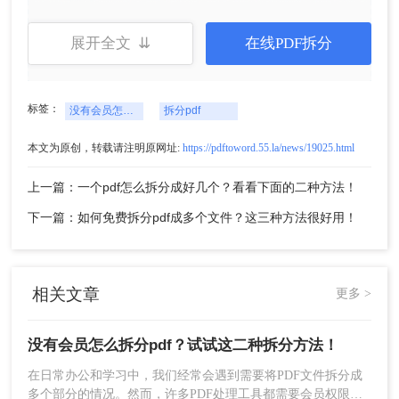
展开全文 ⇊
在线PDF拆分
标签：
没有会员怎么拆分pdf
拆分pdf
4、拆分完成后，下载拆分后的PDF文件到本
本文为原创，转载请注明原网址:
https://pdftoword.55.la/news/19025.html
地。
上一篇：一个pdf怎么拆分成好几个？看看下面的二种方法！
注意：
在上传文件前，请确保网络连接稳定，以避
下一篇：如何免费拆分pdf成多个文件？这三种方法很好用！
免上传失败或文件损坏。在下载拆分后的文件前，
请检查文件是否完整，避免遗漏重要内容。
方法二：使用免费PDF阅读器进行拆分
相关文章
更多 >
部分免费的PDF阅读器不仅支持查看PDF文件，还
内置了基础的编辑和拆分功能。用户可以在这些阅
没有会员怎么拆分pdf？试试这二种拆分方法！
读器中打开需要拆分的PDF文件，通过菜单中的编
在日常办公和学习中，我们经常会遇到需要将PDF文件拆分成
辑或页面管理选项进行拆分操作。这种方法无需额
多个部分的情况。然而，许多PDF处理工具都需要会员权限才