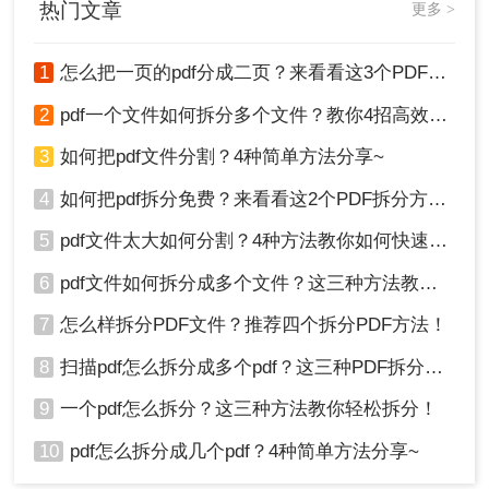
热门文章
更多 >
3、在菜单栏中选择“编辑”或“拆分文档”选项。
1
怎么把一页的pdf分成二页？来看看这3个PDF拆分方法！
2
pdf一个文件如何拆分多个文件？教你4招高效又简单！
3
如何把pdf文件分割？4种简单方法分享~
4
如何把pdf拆分免费？来看看这2个PDF拆分方法！
5
pdf文件太大如何分割？4种方法教你如何快速拆分！
6
pdf文件如何拆分成多个文件？这三种方法教你轻松拆分！
7
怎么样拆分PDF文件？推荐四个拆分PDF方法！
8
扫描pdf怎么拆分成多个pdf？这三种PDF拆分方法轻松搞定！
4、根据需要选择拆分方式，如手动删除不需
要的页面、提取特定页面等。
9
一个pdf怎么拆分？这三种方法教你轻松拆分！
10
pdf怎么拆分成几个pdf？4种简单方法分享~