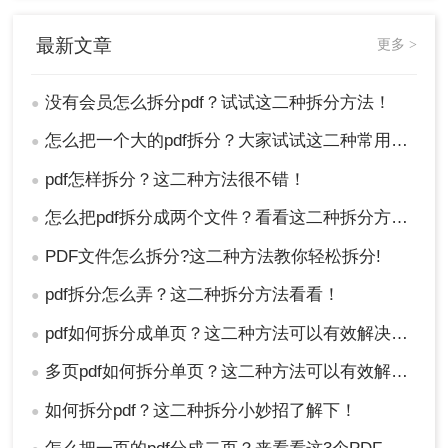
最新文章
更多 >
没有会员怎么拆分pdf？试试这二种拆分方法！
●
怎么把一个大的pdf拆分？大家试试这二种常用方法！
●
pdf怎样拆分？这二种方法很不错！
●
怎么把pdf拆分成两个文件？看看这二种拆分方法！
●
5、完成拆分操作后，选择“文件”>“另存为”保
存拆分后的文件。
PDF文件怎么拆分?这二种方法教你轻松拆分!
●
注意：
在进行拆分操作前，请确保已备份原始PDF
pdf拆分怎么弄？这二种拆分方法看看！
●
文件以防意外丢失。根据需要调整拆分参数以获得
最佳效果。例如，如果需要按特定页数拆分文件，
pdf如何拆分成单页？这二种方法可以有效解决你的问题！
●
可以先计算好每部分的页数再进行操作。如果PDF
多页pdf如何拆分单页？这二种方法可以有效解决你的问题！
●
文件较大或拆分操作复杂，建议使用专业的PDF处
理软件以提高效率和准确性。虽然这些软件可能需
如何拆分pdf？这二种拆分小妙招了解下！
●
要会员权限或付费购买，但它们在处理大型文件和