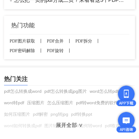
怎么把一页的pdf分成二页？来看看这3个PDF拆分方法！
●
复杂操作时通常具有更高的性能和稳定性。
总结
热门功能
以上就是没有会员怎么拆分pdf的方法介绍了。在线
PDF拆分工具方法简单快捷，适合临时或偶尔需要
PDF图片获取
丨
PDF合并
丨
PDF拆分
丨
拆分PDF的用户；而免费PDF阅读器方法则更适合
PDF密码解除
丨
PDF旋转
丨
日常需要简单编辑PDF的用户。在选择方法时，请
根据自己的需求和实际情况进行选择，并注意保护
个人隐私和文件安全。
热门关注
pdf怎么转换成word
pdf怎么转换成jpg图片
word怎么转pdf
word转pdf
压缩图片
怎么压缩图片
pdf转word免费的软件
如何压缩图片
pdf解密
png转jpg
pdf转换ppt
展开全部 ∨
word如何转换成pdf
图片转换格式
pdf如何转word
pdf格式转换
在线pdf转换成word
pdf转图片
pdf怎么转换成jpg图片
图片转pdf