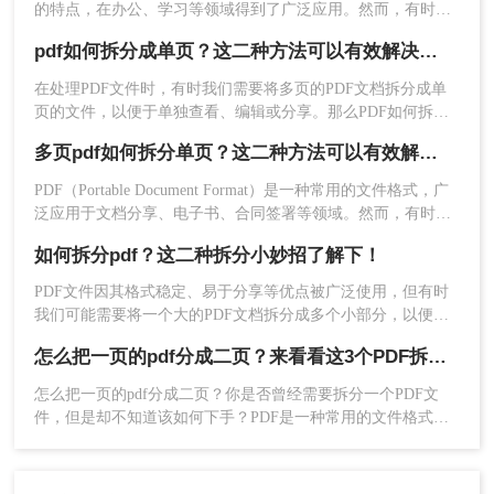
的特点，在办公、学习等领域得到了广泛应用。然而，有时我
们需要对PDF文件进行拆分，以便更好地管理和使用其中的内
pdf如何拆分成单页？这二种方法可以有效解决你的问题！
容。本文将详细介绍pdf拆分怎么弄的方法，帮助读者轻松完成
这一操作。
在处理PDF文件时，有时我们需要将多页的PDF文档拆分成单
页的文件，以便于单独查看、编辑或分享。那么PDF如何拆分
成单页呢？下面将详细介绍几种常用的方法来实现PDF拆分成
多页pdf如何拆分单页？这二种方法可以有效解决你的问题！
单页文件。
PDF（Portable Document Format）是一种常用的文件格式，广
2、打开软件，选择“文件”>“打开”导入需要拆
泛应用于文档分享、电子书、合同签署等领域。然而，有时我
分的PDF文件。
们可能需要将一个包含多页的PDF文件拆分成多个单独的单页
如何拆分pdf？这二种拆分小妙招了解下！
PDF文件，以便于更灵活地管理和使用。那么多页pdf如何拆分
单页呢？本文将详细介绍几种拆分多页PDF为单页PDF的方
PDF文件因其格式稳定、易于分享等优点被广泛使用，但有时
法，帮助读者轻松应对这一需求。
我们可能需要将一个大的PDF文档拆分成多个小部分，以便于
阅读、编辑或共享。那么如何拆分pdf呢？本文将介绍两种简单
怎么把一页的pdf分成二页？来看看这3个PDF拆分方法！
实用的PDF拆分方法。
怎么把一页的pdf分成二页？你是否曾经需要拆分一个PDF文
件，但是却不知道该如何下手？PDF是一种常用的文件格式，
但是在某些情况下，我们需要将其拆分成多个部分。本文将介
绍几种简单的方法，帮助你轻松拆分PDF文件。