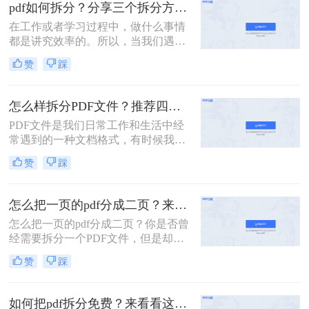
的PDF文件，它可能是一本完整的电
pdf如何拆分？分享三个拆分方法！
子书、一份合并的财务报表，或是一
在工作或者学习过程中，做什么事情
次会议的所有记录。此时，如何从中
都是讲究效率的。所以，当我们遇到
精准、快速地提取出我们需要的部
内容又多篇幅又长的PDF文件时，根
分，就成了一个亟待解决的问
赞
踩
本来不及花太多时间去仔细阅读，这
题。“拆分PDF”这项技能，因此变得
个时候我们就应该把PDF文件拆分成
至关重要。
多个文件以便我们快速查阅。那么有
怎么样拆分PDF文件？推荐四个拆分PDF方法！
没有更加简便高效的方法可以让我们
PDF文件是我们日常工作和生活中经
实现这一操作呢？今天我就推荐三个
常遇到的一种文档格式，有时候我们
实用的方法来教你pdf如何拆分，让你
需要对PDF文件进行拆分，以便更好
快速提高文件处理效率。
赞
踩
地管理和处理。本文将为您详细介绍
怎么样拆分pdf文件，方便您的文档管
理和使用。
怎么把一页的pdf分成二页？来看看这3个PDF拆分方法！
怎么把一页的pdf分成二页？你是否曾
经需要拆分一个PDF文件，但是却不
知道该如何下手？PDF是一种常用的
赞
踩
文件格式，但是在某些情况下，我们
需要将其拆分成多个部分。本文将介
绍几种简单的方法，帮助你轻松拆分
如何把pdf拆分免费？来看看这2个PDF拆分方法！