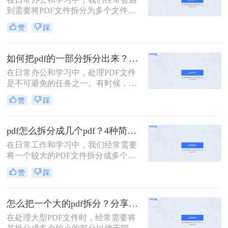
么，pdf一个文件如何拆分多个文件
到需要将PDF文件拆分为多个文件的
呢？下面我将为您详细介绍几种简单
需求。无论是为了方便分享、减小文
有效的方法。
赞
踩
件大小，还是为了将不同章节或内容
分类管理，拆分PDF文件是一项非常
有用的技能。那么PDF文件如何拆分
如何把pdf的一部分拆分出来？这3种分割方法很简单！
成多个文件呢？本文将介绍三种常用
在日常办公和学习中，处理PDF文件
的方法，帮助你轻松拆分PDF文件。
是不可避免的任务之一。有时候，我
们需要从一份PDF文件中提取出某一
赞
踩
部分内容，以便与他人分享或用于其
他用途。那么如何把pdf的一部分拆分
出来呢？本文将介绍三种将PDF的一
pdf怎么拆分成几个pdf？4种简单方法分享~
部分拆分出来的方法。
在日常工作和学习中，我们经常需要
将一个较大的PDF文件拆分成多个较
小的PDF文件，以便于管理和分享。
赞
踩
那么pdf怎么拆分成几个pdf呢？以下
将详细介绍几种常用的PDF拆分方
法，帮助用户轻松完成拆分任务。
怎么把一个大的pdf拆分？分享三种分割文件的方法！
在处理大型PDF文件时，经常需要将