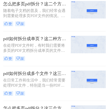
面，我将详细介绍怎么把一个大的pdf
怎么把多页pdf拆分？这二个方法教你轻松拆分！
拆分。
随着电子文档的普及，我们经常会遇
到需要处理多页PDF文件的情况。无
论是为了方便阅读或编辑，还是为了
赞
踩
分发文件，拆分PDF文件都是一个很
有用的技能。那么怎么把多页PDF拆
分呢？在本文中，我们将介绍一些简
pdf如何拆分成单页？这二种方法可以有效解决你的问题！
单而有效的方法，帮助你快速拆分多
在处理PDF文件时，有时我们需要将
页PDF文件。
多页的PDF文档拆分成单页的文件，
以便于单独查看、编辑或分享。那么
赞
踩
PDF如何拆分成单页呢？下面将详细
介绍几种常用的方法来实现PDF拆分
成单页文件。
pdf如何拆分成多个文件？这三种方法教你轻松拆分！
在日常工作和生活中，我们经常需要
处理PDF文件，特别是当一份PDF文
件内容过多，需要拆分成多个文件以
赞
踩
便分享、打印或存储时。本文将详细
介绍pdf如何拆分成多个文件，包括使
用在线工具、专业软件以及操作系统
怎么把多页pdf拆分？这三个方法教你轻松拆分！