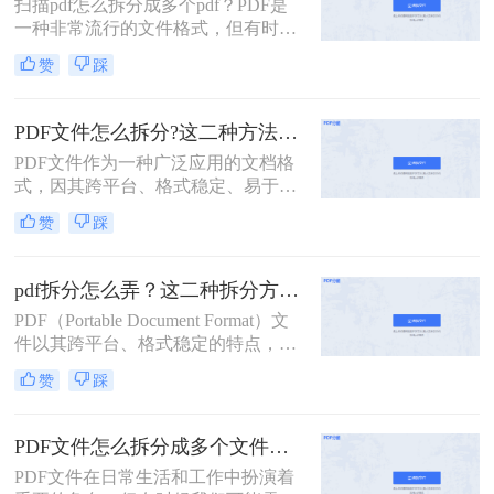
扫描pdf怎么拆分成多个pdf？PDF是
扫描的pdf怎么拆分方法，希望能给读
一种非常流行的文件格式，但有时候
者的工作带来方便。
我们需要将一个大的PDF文件拆分成
赞
踩
多个小的文件，以便于管理和分享。
本文将介绍一些拆分PDF文件的方
法。
PDF文件怎么拆分?这二种方法教你轻松拆分!
PDF文件作为一种广泛应用的文档格
式，因其跨平台、格式稳定、易于打
印等优点，在办公、学习等领域得到
赞
踩
了广泛的使用。然而，有时我们可能
需要对PDF文件进行拆分，以便更好
地管理和使用其中的内容。那么PDF
pdf拆分怎么弄？这二种拆分方法看看！
文件怎么拆分呢？本文将详细介绍
PDF（Portable Document Format）文
PDF文件拆分的方法和步骤，帮助读
件以其跨平台、格式稳定的特点，在
者轻松实现PDF文件的拆分操作。
办公、学习等领域得到了广泛应用。
赞
踩
然而，有时我们需要对PDF文件进行
拆分，以便更好地管理和使用其中的
内容。本文将详细介绍pdf拆分怎么弄
PDF文件怎么拆分成多个文件？看看这三种拆分方法！
的方法，帮助读者轻松完成这一操
PDF文件在日常生活和工作中扮演着
作。