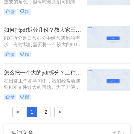
重要的角色，但有时候我们可能需要
将一个较大的PDF文件拆分成多个小
赞
踩
文件，以便更好地管理和使用。那么
PDF文件怎么拆分成多个文件呢？下
面将介绍三种实用的方法，帮助你轻
如何把pdf拆分几份？教大家三种方法！
松实现PDF文件的拆分。
PDF拆分是日常办公中经常遇到的需
求，有时我们需要将一个较大的PDF
文件拆分成多个小文件，以便于分
赞
踩
享、存档或编辑。那么如何把pdf拆分
几份呢？本文将介绍三种不同的方
法，帮助你轻松将PDF文件拆分成多
怎么把一个大的pdf拆分？二种pdf拆分方法看一看！
份。
在日常工作和学习中，我们经常会遇
到PDF文件过大的问题。为了方便管
理和使用，有时需要将大型PDF文件
赞
踩
拆分成多个较小的文件。那么怎么把
一个大的pdf拆分呢？本文将为您介绍
<
1
2
>
两种实用的拆分大型PDF文件的方
法，帮助您轻松应对这一需求。
热门文章
更多 >