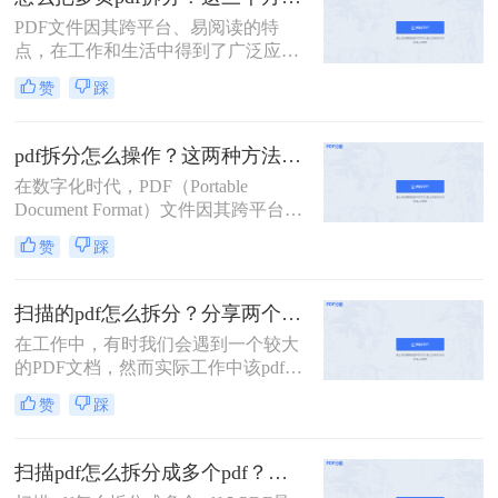
自带功能的方法。
PDF文件因其跨平台、易阅读的特
点，在工作和生活中得到了广泛应
用。然而，有时我们需要将多页的
赞
踩
PDF文件拆分成单独页面或多个部
分，以便更好地管理和使用。那么怎
么把多页pdf拆分呢？本文将介绍三种
pdf拆分怎么操作？这两种方法简单好用！
拆分多页PDF文件的实用方法，帮助
在数字化时代，PDF（Portable
您轻松应对各种拆分需求。
Document Format）文件因其跨平台兼
容性和内容稳定性而广受欢迎。然
赞
踩
而，有时我们需要对大型PDF文件进
行拆分，以提取其中某些部分或将其
分割成更小的单元，以便于管理、分
扫描的pdf怎么拆分？分享两个实用拆分的方法！
享或编辑。那么PDF拆分怎么操作
在工作中，有时我们会遇到一个较大
呢？本文将为您介绍几种常见的PDF
的PDF文档，然而实际工作中该pdf文
拆分方法，帮助您轻松完成这项任
档的内容是分模块处理的。这时我们
务。
赞
踩
就可以使用PDF拆分功能，将整个
PDF文档按照工作需要拆分成多个pdf
文档，方便工作中文档的传输处理和
扫描pdf怎么拆分成多个pdf？这三种PDF拆分方法轻松搞定！
重要内容的查找。下面我们就将介绍