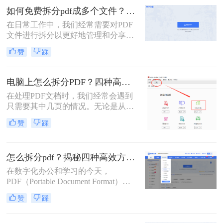
分任务。
如何免费拆分pdf成多个文件？这三种方法很好用！
在日常工作中，我们经常需要对PDF
文件进行拆分以更好地管理和分享文
档。对于那些希望免费完成这项任务
赞
踩
的用户来说，有多种选择可以实现这
一目标。那么如何免费拆分pdf成多个
文件呢？本文将介绍三种无需付费即
电脑上怎么拆分PDF？四种高效方法详解！
可使用的PDF拆分方法。
在处理PDF文档时，我们经常会遇到
只需要其中几页的情况。无论是从一
份庞大的报告中提取关键章节，还是
赞
踩
将扫描合并的发票重新分开，“拆分
PDF” 都是一项高频且核心的需求。
与其将整个文件发送给别人或打印所
怎么拆分pdf？揭秘四种高效方法，总有一款适合你！
有页面，不如精准地提取所需部分，
这样既高效又专业。
在数字化办公和学习的今天，
PDF（Portable Document Format）因
其跨平台、格式固定的特性，已成为
赞
踩
我们日常工作中最常用的文件格式之
一。我们常常会收到或拥有一个庞大