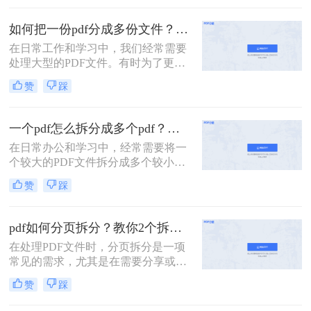
没有会员怎么拆分pdf呢？本文将介绍
两种无需会员权限即可拆分PDF的方
如何把一份pdf分成多份文件？这3种拆分小妙招了解下！
法，帮助您轻松应对这一需求。
在日常工作和学习中，我们经常需要
处理大型的PDF文件。有时为了更便
于查阅或分享，我们可能需要将这些
赞
踩
文件拆分成多个小部分。那么如何把
一份pdf分成多份文件呢？本文将介绍
三种高效的PDF文件拆分方法，帮助
一个pdf怎么拆分成多个pdf？教你3招轻松拆分！
您轻松完成文件拆分任务。
在日常办公和学习中，经常需要将一
个较大的PDF文件拆分成多个较小的
PDF文件，以便于分享、管理或打
赞
踩
印。那么一个pdf怎么拆分成多个pdf
呢？本文将介绍三种将一个PDF拆分
成多个PDF文件的实用方法。
pdf如何分页拆分？教你2个拆分方法！
在处理PDF文件时，分页拆分是一项
常见的需求，尤其是在需要分享或打
印部分页面时。那么pdf如何分页拆分
赞
踩
呢？本文将介绍两种分页拆分PDF的
方法，帮助您高效地完成PDF分页拆