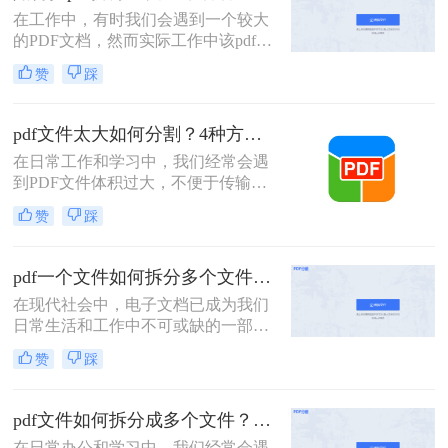
PDF文件。
在工作中，有时我们会遇到一个较大
的PDF文档，然而实际工作中该pdf文
档的内容是分模块处理的。这时我们
赞
踩
就可以使用PDF拆分功能，将整个
PDF文档按照工作需要拆分成多个pdf
文档，方便工作中文档的传输处理和
pdf文件太大如何分割？4种方法教你如何快速拆分！
重要内容的查找。下面我们就将介绍
在日常工作和学习中，我们经常会遇
如何把pdf拆分免费方法，希望能给读
到PDF文件体积过大，不便于传输或
者的工作带来方便。
管理的情况。此时，将PDF文件分割
赞
踩
成多个较小的文件就显得尤为重要。
那么pdf文件太大如何分割呢？以下将
详细介绍几种常用的PDF文件分割方
pdf一个文件如何拆分多个文件？教你4招高效又简单！
法，帮助用户轻松应对大体积PDF文
在现代社会中，电子文档已成为我们
件的处理难题。
日常生活和工作中不可或缺的一部
分。而PDF文件是最常见和流行的电
赞
踩
子文档格式之一。但有时我们可能会
遇到这样的情况：我们需要将一个大
型的PDF文件拆分成多个小文件，以
pdf文件如何拆分成多个文件？这三种方法教你轻松拆分！
便更方便地阅读、共享或打印。 那
在日常办公和学习中，我们经常会遇