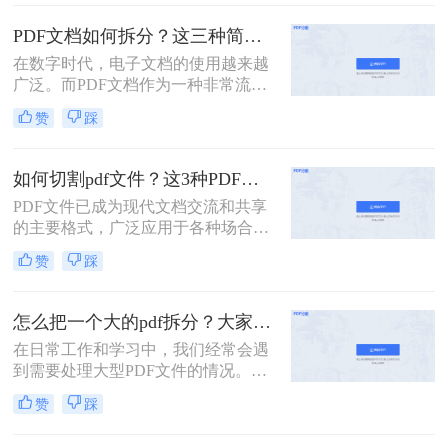
包含多页的PDF文件进行拆分，以便
单独处理或分享其中的某一部分。那
PDF文档如何拆分？这三种简单方法可以学习！
么多页pdf如何拆分呢？本文将详细介
在数字时代，电子文档的使用越来越
绍几种拆分多页PDF的方法，帮助读
广泛。而PDF文档作为一种非常流行
者轻松应对这一需求。
的电子文档格式，常常用于存储和传
赞
踩
输各种类型的文件。然而，有时候我
们可能只需要其中的一部分内容，这
时候就需要将PDF文档拆分为多个部
如何切割pdf文件？这3种PDF分割方法很简单!
分。本文将介绍PDF文档如何拆分，
PDF文件已成为现代文档交流和共享
并提供了几种实用的方法。
的主要格式，广泛应用于各种场合，
如商务、教育、科研等。但是，PDF
赞
踩
文件通常比较大，内容较多，如果需
要查找或编辑其中的某一部分内容，
往往会比较麻烦。为了解决这些问
怎么把一个大的pdf拆分？大家试试这二种常用方法！
题，我们需要一款方便易用的PDF文
在日常工作和学习中，我们经常会遇
件切割工具。那么如何切割pdf文件？
到需要处理大型PDF文件的情况。当
一个工具轻松搞定！一起来看看吧。
这些文件过于庞大，包含多个章节或
赞
踩
页面时，我们可能会希望将其拆分成
多个小文件以便于管理和使用。下