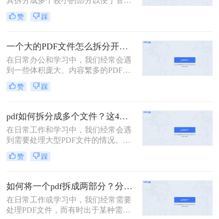
其拆分成多个较小的部分以便于管
理、分享或分别处理不同的章节。无
赞
踩
论是学术研究、项目管理还是日常办
公，掌握如何拆分PDF文件都是一项
非常实用的技能。以下是一篇关于怎
一个大的PDF文件怎么拆分开成几个文件？这三种PDF拆分方法轻松搞定！
么把一个大的pdf拆分的详细指南。
在日常办公和学习中，我们经常会遇
到一些体积庞大、内容繁多的PDF文
件。这些文件可能包含多个章节、报
赞
踩
告或文档，但出于某种需要，我们可
能需要将它们拆分成多个小文件，以
便于分享、存储或阅读。那么一个大
pdf如何拆分成多个文件？这4种方法教你轻松拆分！
的PDF文件怎么拆分开成几个文件
在日常工作和学习中，我们经常会遇
呢？本文将为您介绍几种实用的方
到需要处理大型PDF文件的情况。有
法，帮助您轻松将一个大的PDF文件
时，为了方便管理、分享或仅需要文
拆分成多个文件。
赞
踩
件中的某一部分内容，我们需要将
PDF拆分成多个单独的文件。那么pdf
如何拆分成多个文件呢？本文将详细
如何将一个pdf拆成两部分？分享这三个轻松拆分方法！
介绍几种常用的PDF拆分方法，帮助
在日常工作或学习中，我们经常需要
您轻松实现PDF文件的分割。
处理PDF文件，而有时出于某种需