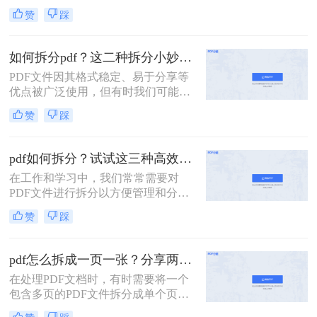
了广泛的应用。然而，有时候一个大
赞
踩
型的PDF文件可能包含多个章节或不
同的内容部分，这时就需要我们将其
拆分成多个小文件，以便更好地管理
如何拆分pdf？这二种拆分小妙招了解下！
和使用。那么一个PDF怎么拆分呢？
PDF文件因其格式稳定、易于分享等
本文将介绍三种拆分PDF文件的方
优点被广泛使用，但有时我们可能需
法，帮助读者轻松实现PDF的拆分操
要将一个大的PDF文档拆分成多个小
作。
赞
踩
部分，以便于阅读、编辑或共享。那
么如何拆分pdf呢？本文将介绍两种简
单实用的PDF拆分方法。
pdf如何拆分？试试这三种高效靠谱拆分方法!
在工作和学习中，我们常常需要对
PDF文件进行拆分以方便管理和分
享。无论是为了减少文件大小以便于
赞
踩
传输，还是为了提取特定页面用于报
告或演示，掌握几种有效的PDF拆分
技巧都是非常有帮助的。那么pdf如何
pdf怎么拆成一页一张？分享两种常用的拆分方法！
拆分呢？本文将介绍三种简单且实用
在处理PDF文档时，有时需要将一个
的方法来拆分PDF文件。
包含多页的PDF文件拆分成单个页面
的PDF文件。那么pdf怎么拆成一页一