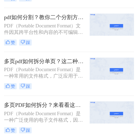
用。然而，有时我们需要将一个较大
的PDF文件拆分成多个小文件，以便
于分享、管理或打印。那么pdf拆分怎
pdf如何分割？教你二个分割方法！
么弄呢？本文将详细介绍几种常见的
PDF（Portable Document Format）文
PDF拆分方法，帮助您轻松完成PDF
件因其跨平台性和内容的不可编辑
文件的拆分工作。
性，在日常工作和学习中得到了广泛
赞
踩
应用。然而，有时我们需要将较大的
PDF文件分割成多个较小的部分，以
便于管理、传输或打印。那么pdf如何
多页pdf如何拆分单页？这二种方法可以有效解决你的问题！
分割呢？本文将详细介绍几种PDF分
PDF（Portable Document Format）是
割的方法，帮助您轻松完成这一任
一种常用的文件格式，广泛应用于文
务。
档分享、电子书、合同签署等领域。
赞
踩
然而，有时我们可能需要将一个包含
多页的PDF文件拆分成多个单独的单
页PDF文件，以便于更灵活地管理和
多页PDF如何拆分？来看看这三个PDF拆分方法！
使用。那么多页pdf如何拆分单页呢？
PDF（Portable Document Format）是
本文将详细介绍几种拆分多页PDF为
一种广泛使用的电子文件格式，因其
单页PDF的方法，帮助读者轻松应对
跨平台、不易修改的特性而备受青
这一需求。
赞
踩
睐。然而，有时我们可能需要对一个