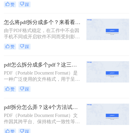
要，我们可能希望将一个较大的PDF
赞
踩
文件拆分成几个较小的部分。那么如
何将一个pdf拆成两部分呢？以下是一
些常用的方法，帮助您轻松实现将一
怎么将pdf拆分成多个？来看看这几个PDF拆分方法！
个PDF拆成两部分的目标。
由于PDF格式稳定，在工作中不会因
手机不同或开启软件不同而受到影
响，因此我们经常使用PDF来传输文
赞
踩
件。但是，经常会遇到一种情况，需
要发送给他人的内容只是文件中的一
部分内容，有些内容并不方便给他人
pdf怎么拆分成多个pdf？这三种方法教你轻松拆分！
看。因此，此时最好的办法就是把它
PDF（Portable Document Format）是
拆分。所以，怎么将pdf拆分成多个
一种广泛使用的文件格式，用于呈现
呢？以下是3种有用的PDF拆分方法，
文档，因为它可以保持原始文档的格
一起来看看吧。
赞
踩
式和布局，不受操作系统、软件或硬
件的影响。然而，有时我们可能需要
将一个大型PDF文件拆分成多个较小
pdf拆分怎么弄？这4个方法试试看吧！
的PDF文件，以便于传输、编辑或阅
PDF（Portable Document Format）文
读。那么pdf怎么拆分成多个pdf呢？
件因其跨平台、保持格式一致性等特
本文将介绍三种拆分PDF的方法，并
点，在办公和学习中得到了广泛应
提供一些实用技巧。
赞
踩