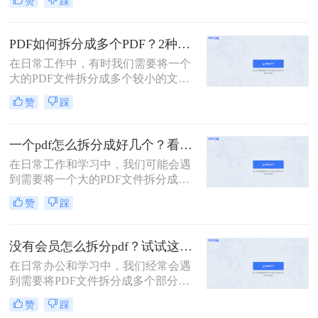
赞
踩
张呢？本文将介绍两种常用的拆分
PDF的方法。
PDF如何拆分成多个PDF？2种高效方法详解分享
在日常工作中，有时我们需要将一个
大的PDF文件拆分成多个较小的文
件，以便更好地管理和使用。无论是
赞
踩
为了便于共享、减少文件大小还是针
对特定页面进行编辑，掌握PDF拆分
技巧都是非常有用的。那么PDF如何
一个pdf怎么拆分成好几个？看看下面的二种方法！
拆分成多个PDF呢？本文将介绍两种
在日常工作和学习中，我们可能会遇
简单且高效的PDF拆分方法。
到需要将一个大的PDF文件拆分成多
个较小文件的情况。例如，为了便于
赞
踩
共享、减少文件大小或是针对特定页
面进行编辑，掌握PDF拆分技巧是非
常有用的。那么一个pdf怎么拆分成好
没有会员怎么拆分pdf？试试这二种拆分方法！
几个呢？本文将详细介绍两种常见的
在日常办公和学习中，我们经常会遇
PDF拆分方法。
到需要将PDF文件拆分成多个部分的
情况。然而，许多PDF处理工具都需
赞
踩
要会员权限才能使用拆分功能。那么