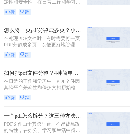
定性和安全性，在日常工作和学习中
扮演着重要角色。然而，有时我们需
赞
踩
要将一个PDF文件拆分成多个文件，
以便更好地管理和使用。本文将介绍
两种常用的PDF拆分方法，帮助您轻
怎么将一页pdf分割成多页？小编给你分享这三种方法！
松实现PDF文件的拆分。
在处理PDF文件时，有时需要将一页
PDF分割成多页，以便更好地管理和
使用。那么怎么将一页pdf分割成多页
赞
踩
呢？本文将介绍三种实用的方法，帮
助读者轻松实现PDF页面的分割。
如何把pdf文件分割？4种简单方法分享~
在日常的工作和学习中，PDF文件因
其跨平台兼容性和保护文档原始格式
的特性而被广泛使用。然而，有时候
赞
踩
为了便于查阅、管理和分享，我们可
能需要将一个较大的PDF文件拆分成
多个较小的文件。那么如何把pdf文件
一个pdf怎么拆分？这三种方法教你轻松拆分！
分割呢？以下是四种常用的PDF文件
PDF文件由于其跨平台、不易被篡改
分割方法，每种方法都有其独特的优
的特性，在办公、学习和生活中得到
势和适用场景。