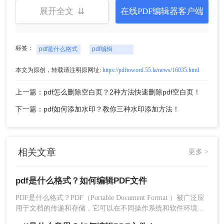
展开全文 ⇊
在线PDF编辑器客户端
标签：
pdf是什么格式
pdf编辑
本文为原创，转载请注明原网址:
https://pdftoword.55.la/news/16035.html
二、利用其他软件编辑
上一篇：pdf怎么删除空白页？2种方法快速删除pdf空白页！
虽然PDF文件的编辑需要专业软件或在线工具，但
下一篇：pdf如何添加水印？教你三种水印添加方法！
我们可以通过转换为其他格式再进行编辑。例如，
可以将PDF文件转换为Word或Excel文档，然后在
Word或Excel中进行必要的修改和调整，最后再将
相关文章
更多 >
文件转换回PDF格式。
总结：
pdf是什么格式？如何编辑PDF文件
通过上述方法，我们可以对PDF文件进行编辑。无
PDF是什么格式？PDF（Portable Document Format ）被广泛应
用于文档的传递和存储，它可以在不同操作系统和软件环境下
论是使用专业软件还是在线工具，或者进行格式转
保持文件的格式一致性。PDF格式最大的特点是文件的可移植
换，都可以帮助我们实现PDF文件的编辑需求。