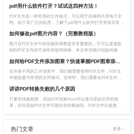
麻烦有没有什么简单快速、高效的办法呢？下面一起看看如何
pdf用什么软件打开？试试这四种方法！
快速提取PDF文档页面吧。
PDF文件是一种常用的文件格式，可以用于存储和共享电子文
档。由于其广泛的应用，了解下pdf用什么软件打开变得非常重
要。本文将介绍多种打开PDF文件的方法，包括使用PDF阅读
如何修改pdf图片内容？（完整教程版）
器、在线网站、使用Word文档等，并给出相应的操作指南。
图片在PDF文件中的排版和调整是非常重要的，它可以直接影
响到PDF文件的可读性和使用体验。本文将详细介绍如何修改
pdf图片内容？以便让读者更好地使用和阅读PDF文件。
如何给PDF文件添加图章？快速掌握PDF图章添加方法！
在许多不同的工作场景中，我们都需要使用PDF文件，PDF文
件都是极为常用的文件格式。但有时，我们需要在PDF文件上
添加自己的个性化标记，以确保该文件符合我们的需求。这就
讲讲PDF转换失败的几个原因
需要在PDF文件中添加图章了。
只要有转换权限，原始PDF转换Word可以显示原始文件的效
果，但非原始PDF文件可能存在转换缺陷。PDF文件比较复
杂，非原生PDF文件转换为word文件在技术领域仍不完善。
热门文章
更多 >