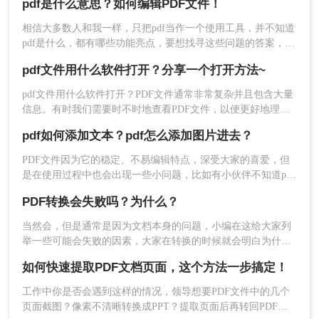
pdf是什么意思？如何编辑PDF文件！
性和保密性，因此在现代社会中得到了广泛应用。那么，如何
编辑PDF文件呢？下面一起看看吧。
相信大多数人和我一样，只把pdf当作一个使用工具，并不知道
pdf是什么，都有哪些功能亮点，要想找寻这些问题的答案，那
就要先普及一些pdf常识，让你知其然知其所以然。
pdf文件用什么软件打开？分享一个打开方法~
pdf文件用什么软件打开？PDF文件通常非常复杂并且包含大量
信息。​有时我们需要时不时地查看PDF文件，以便更好地理解
和使用其中的信息。在阅读pdf文件时，需要使用专业的文件阅
pdf如何添加文本？pdf怎么添加图片进去？
读器来查看pdf文件。那么pdf文件用什么软件打开呢？以下是
一简单使用方法。
PDF文件因为它的稳定、不易编辑特点，深受大家的喜爱，但
是在使用过程中也会出现一些小问题，比如有小伙伴不知道pdf
如何添加文本。那今天小编就要来教大家应该如何编辑PDF文
PDF转换会失败吗？为什么？
档，快来看看吧！​
当然会，但是通常是因为文档本身的问题，小编在这给大家列
举一些可能会失败的因素，大家在转换的时候就会明白为什么
有些文档转换不了了。之所以会转换失败，其实也不能怪转换
如何快速提取PDF文档页面，这个方法一步搞定！
器，有些特殊情况是转换器也解决不了的，下面就来详细的讲
讲，看完你就明白了。
工作中你是否会遇到这样的情况，领导想要PDF文件中的几个
页面截图？像素不清晰转换成PPT？提取页面后再转回PDF太