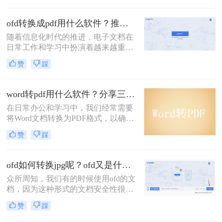
转换文档格式。其中ofd文件也可以成
转图片，但是ofd文件怎么转图片呢？
ofd转换成pdf用什么软件？推荐使用这三个工具！
下面让小编为大家解开疑惑吧。
随着信息化时代的推进，电子文档在
日常工作和学习中扮演着越来越重要
的角色。其中，OFD（开放文档格
赞
踩
式）和PDF（可移植文档格式）是两
种常见的电子文档格式。然而，由于
PDF格式的广泛兼容性和稳定性，很
word转pdf用什么软件？分享三款超实用的转换软件！
多时候我们需要将OFD文件转换成
在日常办公和学习中，我们经常需要
PDF文档。那么，ofd转换成pdf用什
将Word文档转换为PDF格式，以确保
么软件呢？本文将为您介绍几款值得
文档在不同平台和设备上的格式和内
考虑的转换软件。
赞
踩
容保持一致。然而，市面上的转换软
件种类繁多，如何选择一款合适的软
件成为了许多人关注的问题。那么
ofd如何转换jpg呢？ofd又是什么？
word转pdf用什么软件呢？本文将为您
众所周知，我们有的时候使用ofd的文
介绍几种常见的Word转PDF软件，并
档，因为这种形式的文档安全性很
帮助您选择最适合自己的工具。
高。但是这种形式的文档无法进行编
赞
踩
辑和修改，只有转成图片形式，但是
ofd如何转换jpg呢？还有大多数人依