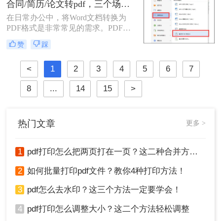
合同/简历/论文转pdf，三个场景各自用什么方法快！
并给出相应的操作指南。
在日常办公中，将Word文档转换为
PDF格式是非常常见的需求。PDF文
件具有跨平台兼容性、保持文档格式
赞
踩
一致性和不可编辑性的特点，非常适
合用于分享和存档。那么如何把word
<
1
2
3
4
5
6
7
转换pdf呢？本文将介绍三种常用的方
法来实现这一转换。
8
...
14
15
>
热门文章
更多 >
1
pdf打印怎么把两页打在一页？这二种合并方法了解一下！
2
如何批量打印pdf文件？教你4种打印方法！
3
pdf怎么去水印？这三个方法一定要学会！
4
pdf打印怎么调整大小？这二个方法轻松调整