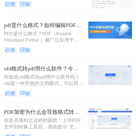
都有哪些功能亮点，要想找寻这些问
赞
踩
题的答案，那就要先普及一些pdf常
识，让你知其然知其所以然。
pdf是什么格式？如何编辑PDF文件
PDF是什么格式？PDF（Portable
Document Format ）被广泛应用于文
档的传递和存储，它可以在不同操作
赞
踩
系统和软件环境下保持文件的格式一
致性。PDF格式最大的特点是文件的
可移植性和保密性，因此在现代社会
ofd格式转pdf用什么软件？今天给你分享这四个工具！
中得到了广泛应用。那么，如何编辑
你知道ofd格式转pdf用什么软件吗？
PDF文件呢？下面一起看看吧。
ofd是一种开放的文档格式，可以用于
创建和共享电子文档。虽然ofd文件可
赞
踩
以在许多不同的应用程序中打开和编
辑，但有时您可能需要将ofd文件转换
为pdf格式以便与其他人共享或打印。
PDF加密为什么会导致格式转换失败？3分钟看懂原因与解决方案！
你是否遇到过这样的困扰：上传PDF
文件到转换工具后，系统提示"文件
加密，无法转换"？90%的PDF格式转