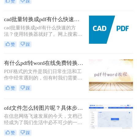
赞
踩
换失败都源于加密问题！那么PDF加
密为什么会导致格式转换失败呢？本
文将深度解析PDF加密与格式转换的
cad批量转换成pdf有什么快速的方法？分享批量转换方法！
关系，提供安全、合法、零风险的解
cad批量转换成pdf有什么快速的方
决方案，助你轻松解决这一痛点。内
法？使用转换器就好了。网上搜索cad
容基于Adobe官方文档，拒绝第三方
转pdf的软件有很多，不过想要找到一
风险工具，让你的PDF转换效率提升
赞
踩
款靠谱的还是要多甄别甄别才行，因
300%！
为有很多都是流氓软件，在下载的同
时捆绑了很多乱七八糟的软件，所以
有什么pdf转word在线免费转换器吗？3个免费在线工具推荐！
现在很多人都不喜欢下载软件，喜欢
PDF格式的文件是我们日常生活和工
用在线的转换器，那么有没有cad在线
作中经常遇到的，但有时我们需要对
转换pdf呢？
其进行编辑或复制文字等操作，就会
赞
踩
希望将PDF文件转换为Word格式。那
么有什么pdf转word在线免费转换器
吗？而今天，我将向大家推荐三个免
ofd文件怎么转图片呢？具体步骤是什么？
费在线的PDF转Word工具，让您轻松
在信息网络飞速发展的今天，文档已
解决此类问题。
经成为了我们生活中必不可少的一部
分。发展到今天，我们为了最大程度
赞
踩
的利用各种文档格式的优势，一般会