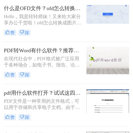
然不知道ofd到底是什么，又不知道哪
什么是OFD文件？ofd怎么转换成图片？
个软件好用。小编推荐转转大师，来
Hello，我是转转师妹！又来给大家分
试试吧。
享办公干货啦！ofd怎么转换成图片？
很多小伙伴也是日常会接触到ofd的文
赞
踩
件，这类的文件操作和使用起来也比
较麻烦，如果我们需要上传到一些平
台的话，很多小伙伴也是会选择将这
PDF转Word有什么软件？推荐几款速实现PDF转Word的利器
种文件形式转换为jpg格式，有需要的
在现代社会中，PDF格式被广泛应用
小伙伴快一起看看ofd转jpg图片的方
于各种场合，如电子书、报告、论文
法吧！
等。然而，有时我们需要对PDF文档
赞
踩
进行编辑或修改，而Word是一个非常
常用的编辑软件。那么，pdf转word有
什么软件呢？下面将为您推荐几款最
pdf用什么软件打开？试试这四种方法！
佳软件，让您轻松实现PDF转Word的
PDF文件是一种常用的文件格式，可
需求。
以用于存储和共享电子文档。由于其
广泛的应用，了解下pdf用什么软件打
赞
踩
开变得非常重要。本文将介绍多种打
开PDF文件的方法，包括使用PDF阅
读器、在线网站、使用Word文档等，