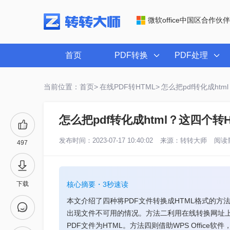
微软office中国区合作伙伴
首页
PDF转换
PDF处理
当前位置：首页>
在线PDF转HTML>
怎么把pdf转化成ht
怎么把pdf转化成html？这四个转
发布时间：2023-07-17 10:40:02
来源：
转转大师
阅读量
497
下载
核心摘要・3秒速读
本文介绍了四种将PDF文件转换成HTML格式的方法
出现文件不可用的情况。方法二利用在线转换网址上
PDF文件为HTML。方法四则借助WPS Office软