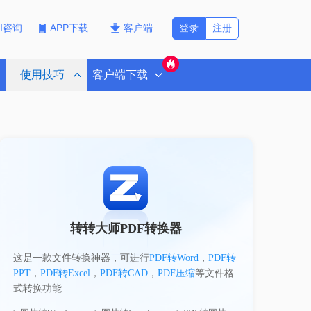
登录
注册
PI咨询
APP下载
客户端
使用技巧
客户端下载
转转大师PDF转换器
这是一款文件转换神器，可进行
PDF转Word
，
PDF转
PPT
，
PDF转Excel
，
PDF转CAD
，
PDF压缩
等文件格
式转换功能