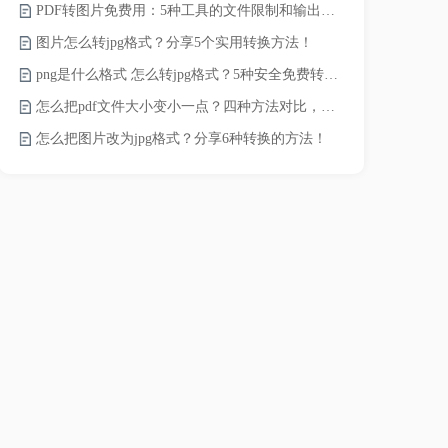
PDF转图片免费用：5种工具的文件限制和输出质量对比！
pdf文件怎
图片怎么转jpg格式？分享5个实用转换方法！
pdf太大了
png是什么格式 怎么转jpg格式？5种安全免费转换方法全解析！
pdf怎么压缩
怎么把pdf文件大小变小一点？四种方法对比，一看就懂！
录的视频太大
怎么把图片改为jpg格式？分享6种转换的方法！