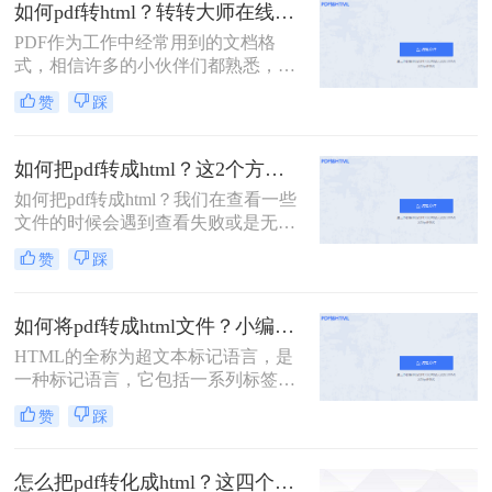
码的情况，所以使用度非常高。而我
如何pdf转html？转转大师在线就能搞定！
们想在PDF格式的模板上进行修改的
PDF作为工作中经常用到的文档格
话会比较困难，那有什么方法可以将
式，相信许多的小伙伴们都熟悉，虽
模板转成HTML格式从而方便编辑
然该格式作为大家常用的格式，相信
呢？今天分享二个pdf怎么转换成html
赞
踩
大家也不会陌生，也知道该格式的优
的方法给你们。
点也是非常大的，不过呢小伙伴们如
果在特定的时候需要使用网页格式的
如何把pdf转成html？这2个方法超实用！
时候应该要去怎么办呢？这个时候我
如何把pdf转成html？我们在查看一些
们就需要使用文件格式转换来解决问
文件的时候会遇到查看失败或是无法
题了！具体操作是什么样的呢？小编
打开的情况。其实我们可以将PDF文
接下来就来为大家详细解答如何pdf转
赞
踩
件转换成HTML格式，在该格式下文
html吧！
件打开和加载的速度很快，而且能不
受到软件的制约，直接在网页上就能
如何将pdf转成html文件？小编给你分享这三个方法！
查看，与此同时还能方便文件的共享
HTML的全称为超文本标记语言，是
访问，只需一个链接就能实现查看，
一种标记语言，它包括一系列标签，
非常方便，下面一起看看吧。
通过这些标签我们可以将网络上的文
赞
踩
档格式统一，使分散的Internet资源连
接为一个逻辑整体。
怎么把pdf转化成html？这四个转HTML方法分享给你！