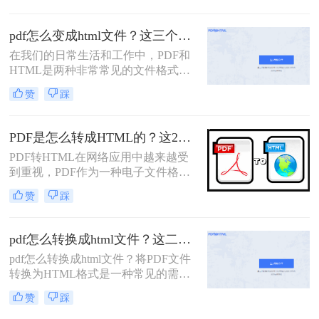
有时我们可能需要将PDF文件转换为
HTML（HyperText Markup
pdf怎么变成html文件？这三个转HTML方法分享给你！
Language）格式，以便在网页上展
在我们的日常生活和工作中，PDF和
示、编辑或进行其他形式的处理。那
HTML是两种非常常见的文件格式。
么pdf怎么转换成html文件呢？本文将
PDF是一种用于阅读和打印的文档格
介绍三种将PDF转换为HTML的高效
赞
踩
式，而HTML是一种用于创建网页的
方法，帮助您轻松实现文件格式的转
标记语言。有时候，我们需要将PDF
换。
文件转换为HTML文件，以便在网页
PDF是怎么转成HTML的？这2个方法超实用
上展示或进行进一步的编辑。本文将
PDF转HTML在网络应用中越来越受
向您介绍pdf怎么变成html文件方法，
到重视，PDF作为一种电子文件格式
帮助您将PDF文件转换为HTML文
广泛应用于各种场景，例如在线教
件。
赞
踩
育、电子商务等。但是PDF作为一种
专有格式，在网络应用中存在一定的
限制，比如不便于搜索引擎索引的问
pdf怎么转换成html文件？这二个转html方法分享给你！
题。因此，将PDF转换为HTML格式
pdf怎么转换成html文件？将PDF文件
就显得尤为重要。HTML作为一种开
转换为HTML格式是一种常见的需
放标准，在浏览器中的兼容性强，结
求，因为HTML文件可以在网页上展
构清晰，方便搜索引擎抓取，能很好
赞
踩
示和分享。以下是两种简便的方法来
地解决PDF在网络应用中的一些问
实现PDF转HTML，并探讨相关注意