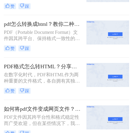
性，广泛应用于各种场景。然而，当
赞
踩
需要在网页上展示PDF内容或进行进
一步编辑时，将其转换为HTML格式
则变得尤为重要。那么PDF怎么转换
pdf怎么转换成html？教你二种实用转换方法！
成HTML呢？本文将为您介绍三种实
PDF（Portable Document Format）文
用的PDF转HTML的方法，帮助您轻
件因其跨平台、保持格式一致性的特
松实现这一需求。
性而被广泛使用。然而，在某些情况
赞
踩
下，我们可能希望将PDF内容转换为
HTML（HyperText Markup
Language）格式，以便在网页上展示
PDF格式怎么转HTML？分享三种PDF转HTML的方法
或进行在线编辑。那么pdf怎么转换成
在数字化时代，PDF和HTML作为两
html呢？本文将介绍两种将PDF转换
种重要的文件格式，各自拥有其独特
成HTML的方法。
的优势和用途。然而，有时我们可能
赞
踩
需要将PDF文件转换为HTML格式，
以便在网页上更灵活地展示内容或进
行编辑。那么PDF格式怎么转HTML
如何将pdf文件变成网页文件？分享这三个方法给大家！
呢？本文将为您介绍四种将PDF转换
PDF文件因其跨平台性和格式稳定性
为HTML的方法，帮助您轻松实现文
而广受欢迎，但在某些情况下，我们
件格式的转换。
可能希望将PDF文件转化为网页文