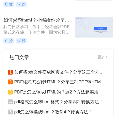
良好的稳定性以及兼容性。在需要编
赞
踩
辑PDF内容的时候，我们往往会将
PDF转换成其它格式进行编辑，例如
想要编辑网页模板，就会将PDF转换
如何pdf转html？小编给你分享这个方法！
成HTML格式。那么pdf怎样转换成
我们日常学习工作中，经常会以PDF
html吗？接下来就为大家分享款不错
格式来存储、传输文件，因为它具有
的转换器。
良好的稳定性以及兼容性。在需要编
赞
踩
辑PDF内容的时候，我们往往会将
PDF转换成其它格式进行编辑，例如
想要编辑网页模板，就会将PDF转换
热门文章
更多 >
成HTML格式。
1
如何将pdf文件变成网页文件？分享这三个方法给大家！
2
PDF格式怎么转HTML？分享三种PDF转HTML的方法
3
PDF是怎么转成HTML的？这2个方法超实用
4
pdf格式怎么转html格式？分享四种转换方法！
5
pdf怎么转换成html？教你4个转换方法！