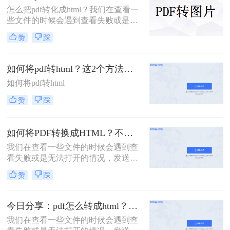
怎么把pdf转化成html？​我们在查看一
些文件的时候会遇到查看失败或是无
法打开的情况，发送的时候也可能会
赞
踩
出现这样或那样的问题，其实我们可
以将PDF文件转换成HTML格式，在
该格式下文件打开和加载的速度很
如何将pdf转html？这2个方法超实用
快，而且能不受到软件的制约，直接
如何将pdf转html
在网页上就能查看，与此同时还能方
便文件的共享访问，只需一个链接就
赞
踩
能实现查看,下面我们就来分享四个
PDF转HTML的转换方法吧！
如何将PDF转换成HTML？不用任何软件，1分钱也不用花啦
我们在查看一些文件的时候会遇到查
看失败或是无法打开的情况，发送的
时候也可能会出现这样或那样的问
赞
踩
题，其实我们可以将PDF文件转换成
HTML格式，在该格式下文件打开和
加载的速度很快，而且能不受到软件
今日分享：pdf怎么转成html？分享两个超简单上手技巧
的制约，直接在网页上就能查看，与
我们在查看一些文件的时候会遇到查
此同时还能方便文件的共享访问，只