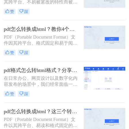
其跨平台、不易被篡改的特性而被广
泛使用，但在某些情况下，我们可能
赞
踩
希望将PDF转换为HTML格式，以便
在网页上展示或进行在线编辑。那么
pdf怎么转换成html呢？本文将介绍三
pdf怎么转换成html？教你4个转换方法！
种将PDF转换为HTML的方法。
PDF（Portable Document Format）文
件因其跨平台、格式固定和易于阅读
的特性而被广泛应用于各种文档传输
赞
踩
和存储场景。然而，有时我们需要将
PDF文件转换为HTML格式，以便在
网页上展示或进行更灵活的编辑。那
pdf格式怎么转html格式？分享四种转换方法！
么pdf怎么转换成html呢？本文将介绍
在日常办公、网页设计以及数字化内
四种实用的PDF转HTML方法。
容发布的场景中，我们经常面临一个
核心问题：pdf格式怎么转html格式？
赞
踩
PDF（便携式文档格式）以其稳定的
排版和跨平台特性著称，但在需要网
页展示、SEO优化或在线交互时，将
pdf怎么转换成html？这三个转HTML方法分享给你！
其转换为HTML（超文本标记语言）
PDF（Portable Document Format）文
格式就显得尤为重要。
件以其跨平台、易读和格式固定的特