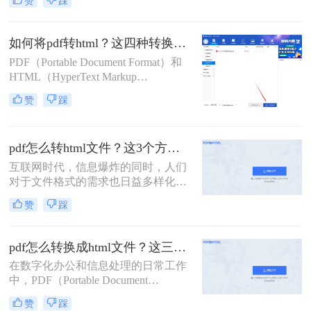
赞
踩
件，以便在网页上直接展示或进行在
线编辑。那么如何将pdf文件变成网页
文件呢？本文将介绍三种将PDF文件
如何将pdf转html？这四种转换方法试试看看！
转化为网页文件的方法，帮助读者根
PDF（Portable Document Format）和
据实际需求选择合适的方式。
HTML（HyperText Markup
Language）是两种广泛使用的文件格
赞
踩
式，分别用于文档的存储和网页的展
示。在需要将PDF文档内容转换为
HTML格式以便于在网页上展示或进
pdf怎么转html文件？这3个方法超实用！
行更灵活的编辑时，可以采用多种方
法来实现。那么如何将pdf转html呢？
互联网时代，信息爆炸的同时，人们
本文将详细介绍几种常见的PDF转
对于文件格式的需求也日益多样化。
HTML的方法。
在众多文件格式中，PDF作为一种常
赞
踩
见的电子文档格式，具有较强的可移
植性和稳定性。然而，在某些情况
下，我们却需要将PDF文件转换为
pdf怎么转换成html文件？这三个转html方法分享给你！
HTML格式，以适应特定的需求。此
在数字化办公和信息处理的日常工作
时，掌握pdf怎么转html文件的方法，
中，PDF（Portable Document
将会给我们带来极大的便利。
Format）因其出色的稳定性和兼容性
赞
踩
成为了广泛使用的文件格式。然而，