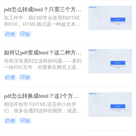
题。那你们知道PDF是怎么转成
事项，帮助您顺利完成转换任务。
HTML的吗？下面就为大家分享二种
pdf怎么转成html？只需三个方法就能轻松搞定！
不错的方法。
在工作中，我们经常会使用到HTML
和PDF。HTML格式是一种超文本标
记语言，通常我们所浏览的网页就是
赞
踩
HTML的。而PDF是我们在传输文件
时常用到的格式，它可以保证文件的
内容、格式以及排版的稳定性。有时
如何让pdf变成html？这二种方法值得尝试一下！
候我们需要将PDF转化为HTML，才
你有没有遇到过这样的问题——拿到
能对它里面的内容进行修改。那你们
一份PDF文件，但需要在网页上进行
知道pdf怎么转成html吗？下面就为大
展示，不知道怎么操作。现在我找到
家分享三种转换方法。
赞
踩
了一种解决方法——将PDF转换成
HTML格式就可以了。听起来是不是
很复杂？但其实很简单！只需要几个
pdf怎么转换成html？这2个方法超实用！
步骤，我们就可以轻松地把PDF文件
相信开始学习HTML语言的小伙伴
转换成HTML格式，然后在网页上展
们，很多会遇到这样的困扰：就是我
示。
们在网站上下载的模板很多都是PDF
赞
踩
格式。因为PDF能够确保文件的内
容、格式、排版在传输后不会出现乱