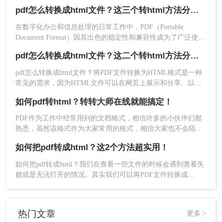
展示PDF内容或进行进一步编辑时，将其转换为HTML格式则
pdf怎么转换成html文件？这三个转html方法分享给你！
变得尤为重要。那么PDF怎么转换成HTML呢？本文将为您介
绍三种实用的PDF转HTML的方法，帮助您轻松实现这一需
在数字化办公和信息处理的日常工作中，PDF（Portable
求。
Document Format）因其出色的稳定性和兼容性成为了广泛使用
的文件格式。然而，有时我们可能需要将PDF文件转换为
pdf怎么转换成html文件？这二个转html方法分享给你！
HTML（HyperText Markup Language）格式，以便在网页上展
示、编辑或进行其他形式的处理。那么pdf怎么转换成html文件
pdf怎么转换成html文件？将PDF文件转换为HTML格式是一种
呢？本文将介绍三种将PDF转换为HTML的高效方法，帮助您
常见的需求，因为HTML文件可以在网页上展示和分享。以下
轻松实现文件格式的转换。
是两种简便的方法来实现PDF转HTML，并探讨相关注意事
如何pdf转html？转转大师在线就能搞定！
项，帮助您顺利完成转换任务。
PDF作为工作中经常用到的文档格式，相信许多的小伙伴们都
熟悉，虽然该格式作为大家常用的格式，相信大家也不会陌
生，也知道该格式的优点也是非常大的，不过呢小伙伴们如果
如何把pdf转成html？这2个方法超实用！
在特定的时候需要使用网页格式的时候应该要去怎么办呢？这
个时候我们就需要使用文件格式转换来解决问题了！具体操作
如何把pdf转成html？我们在查看一些文件的时候会遇到查看失
是什么样的呢？小编接下来就来为大家详细解答如何pdf转html
败或是无法打开的情况。其实我们可以将PDF文件转换成
吧！
HTML格式，在该格式下文件打开和加载的速度很快，而且能
不受到软件的制约，直接在网页上就能查看，与此同时还能方
便文件的共享访问，只需一个链接就能实现查看，非常方便，
热门文章
更多 >
下面一起看看吧。