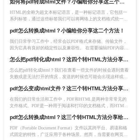
如何将pdf转成html文件？小编给你分享这三个方法！
编辑网页模板，就会将PDF转换成HTML格式。
HTML的全称为超文本标记语言，是一种标记语言，它包括一
系列标签，通过这些标签我们可以将网络上的文档格式统一，
使分散的Internet资源连接为一个逻辑整体。
pdf怎么转换成html？小编给你分享这二个方法！
我们日常学习工作中，经常会以PDF格式来存储、传输文件，
因为它具有良好的稳定性以及兼容性。 在需要编辑PDF内容的
时候，我们往往会将PDF转换成其它格式进行编辑，例如想要
怎么把pdf转化成html？这四个转HTML方法分享给你！
编辑网页模板，就会将PDF转换成HTML格式。
怎么把pdf转化成html？​我们在查看一些文件的时候会遇到查看
失败或是无法打开的情况，发送的时候也可能会出现这样或那
样的问题，其实我们可以将PDF文件转换成HTML格式，在该
pdf怎么变成html文件？这三个转HTML方法分享给你！
格式下文件打开和加载的速度很快，而且能不受到软件的制
约，直接在网页上就能查看，与此同时还能方便文件的共享访
在我们的日常生活和工作中，PDF和HTML是两种非常常见的
问，只需一个链接就能实现查看,下面我们就来分享四个PDF转
文件格式。PDF是一种用于阅读和打印的文档格式，而HTML
HTML的转换方法吧！
是一种用于创建网页的标记语言。有时候，我们需要将PDF文
pdf怎么转换成html？这三个转HTML方法分享给你！
件转换为HTML文件，以便在网页上展示或进行进一步的编
辑。本文将向您介绍pdf怎么变成html文件方法，帮助您将PDF
PDF（Portable Document Format）文件以其跨平台、易读和格
文件转换为HTML文件。
式固定的特性，广泛应用于各种场景。然而，当需要在网页上