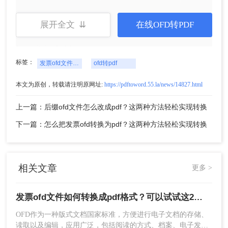
展开全文 ⇊
在线OFD转PDF
2、选择文件转换-OFD转PDF，选择多个单个文件
添加进去就可以。
标签：
发票ofd文件如何转换成pdf格式
ofd转pdf
本文为原创，转载请注明原网址:
https://pdftoword.55.la/news/14827.html
上一篇：后缀ofd文件怎么改成pdf？这两种方法轻松实现转换
下一篇：怎么把发票ofd转换为pdf？这两种方法轻松实现转换
相关文章
更多 >
3、设置一下通用设置，和保存路径，然后点击开始
转换即可，就是这么简单啦。
发票ofd文件如何转换成pdf格式？可以试试这2种方法
OFD作为一种版式文档国家标准，方便进行电子文档的存储、
读取以及编辑，应用广泛，包括阅读的方式、档案、电子发