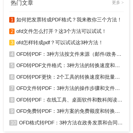
热门文章
更多 >
成pdf，帮助您轻松完成转换任务。
1
如何把发票转成PDF格式？我来教你三个方法！
2
ofd文件怎么打开？这3个方法可以试试！
3
ofd怎样转成pdf？可以试试这3种方法！
4
OFD转PDF：3种方法按文件来源（邮件/政务平台/扫描件）选！
5
OFD转PDF文件格式：3种方法的转换速度和格式保留对比！
6
OFD转PDF更快：2个工具的转换速度和批量处理能力对比！
7
OFD文件转PDF：3种方法的操作步骤和文件大小限制！
8
OFD转PDF：在线工具、桌面软件和数科阅读器，哪个更适合你！
9
OFD免费转PDF：3种方案的免费额度和转换效果实测！
10
OFD格式转PDF：3种方法在政务发票和合同上的转换精度差异！