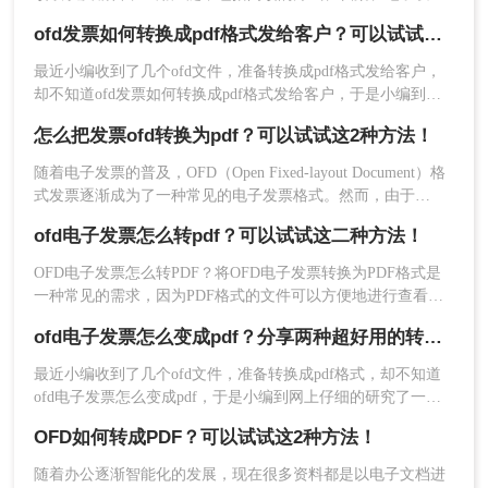
票、电子签章、电子病历等。那么发票ofd文件如何转换成pdf
ofd发票如何转换成pdf格式发给客户？可以试试这3种方法！
格式呢？今天就给大家分享2个ofd转pdf工具，快速搞定格式互
转
最近小编收到了几个ofd文件，准备转换成pdf格式发给客户，
却不知道ofd发票如何转换成pdf格式发给客户，于是小编到网
上仔细的研究了一番，总算找到了ofd电子发票导出pdf格式的
怎么把发票ofd转换为pdf？可以试试这2种方法！
方法，并且成功进行了转换，下面小编就把一些详细的方法也
分享给大家，大家有需要的话，可以来参考下哦。
随着电子发票的普及，OFD（Open Fixed-layout Document）格
今天的文章到这里就结束了，相信大家看到这里已
式发票逐渐成为了一种常见的电子发票格式。然而，由于
经知道发票ofd文件如何转换成pdf格式了。
PDF（Portable Document Format）格式的通用性和稳定性，许
ofd电子发票怎么转pdf？可以试试这二种方法！
多用户需要将OFD发票转换为PDF格式以便于查看、存储和分
享。那么怎么把发票OFD转换为PDF呢？本文将介绍几种将
OFD电子发票怎么转PDF？将OFD电子发票转换为PDF格式是
OFD发票转换为PDF的方法。
一种常见的需求，因为PDF格式的文件可以方便地进行查看、
打印和编辑等操作。本文将详细介绍将OFD电子发票转换为
ofd电子发票怎么变成pdf？分享两种超好用的转换方法！
PDF格式的方法和步骤，以及需要注意的事项，帮助大家更好
地完成转换操作。
最近小编收到了几个ofd文件，准备转换成pdf格式，却不知道
ofd电子发票怎么变成pdf，于是小编到网上仔细的研究了一
番，总算找到了ofd电子发票导出pdf格式的方法，并且成功进
OFD如何转成PDF？可以试试这2种方法！
行了转换，下面小编就把详细的操作步骤也分享给大家，大家
有需要的话，可以来参考下哦。
随着办公逐渐智能化的发展，现在很多资料都是以电子文档进