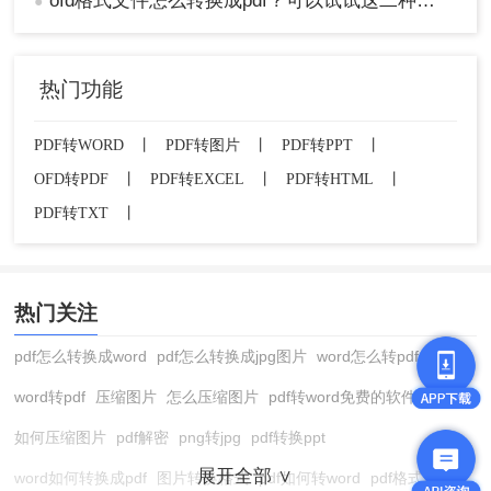
ofd格式文件怎么转换成pdf？可以试试这二种方法！
●
热门功能
PDF转WORD
丨
PDF转图片
丨
PDF转PPT
丨
OFD转PDF
丨
PDF转EXCEL
丨
PDF转HTML
丨
PDF转TXT
丨
热门关注
pdf怎么转换成word
pdf怎么转换成jpg图片
word怎么转pdf
word转pdf
压缩图片
怎么压缩图片
pdf转word免费的软件
如何压缩图片
pdf解密
png转jpg
pdf转换ppt
展开全部 ∨
word如何转换成pdf
图片转换格式
pdf如何转word
pdf格式转换