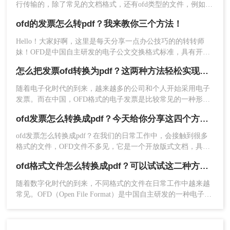
行传输的，除了常见的文档格式，还有ofd类型的文件，例如很
多电子发票大多都是这种格式；但是为了方便传输和工作应用
ofd的发票怎么转pdf？我来教你三个方法！
则需要将ofd转成兼容性更高的PDF，那大家知道OFD如何转成
PDF吗？下面就来分享二个简单的ofd转换方法吧！
Hello！大家好啊，这里是每天分享一点办公技巧的的转转师
妹！OFD是中国自主研发的电子公文交换格式标准，具有开
放、可控、安全、易用、高效等特点，被广泛应用于电子公
怎么把发票ofd转换为pdf？这两种方法轻松实现转换
文、电子发票、电子合同等场景。然而，由于OFD格式较为新
颖，很多用户可能不知道如何将其转换为常见的PDF格式。本
随着电子化时代的到来，越来越多的公司和个人开始采用电子
文将介绍三种将ofd的发票怎么转pdf方法，帮助大家解决这个
发票。而在中国，OFD格式的电子发票是比较常见的一种形
问题。
式。然而，OFD文件格式对于某些人来说不太方便使用和阅
ofd发票怎么转换成pdf？今天给你分享这四个方法！
读，因此需要将其转换为PDF格式。本文将介绍怎么把发票ofd
转换为pdf。
ofd发票怎么转换成pdf？在我们的日常工作中，会接触到很多
格式的文件，OFD文件不多见，它是一个开放版式文档，具有
格式独立、版面固定的呈现文档，与PDF文件差不多。
ofd格式文件怎么转换成pdf？可以试试这二种方法！
随着数字化时代的到来，不同格式的文件在日常工作中越来越
常见。OFD（Open File Format）是中国自主研发的一种电子文
件格式，广泛应用于电子公文、电子发票等领域。然而，有时
候我们可能需要将OFD格式文件转换为PDF格式，以便更好地
与国际接轨或满足特定需求。本文将介绍ofd格式文件怎么转换