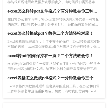
样能很直观地看出数据所表示的含义。有时候我们需要将该表
格发送给其他人检查，为了保证数据不会被别人随意改动，我
excel怎么样转pdf文件格式？两分钟教会你三种方法
们可以将Excel表格进行格式转换，将其转换成PDF文件，那你
们知道excel转pdf怎么转换吗？不会操作的小伙伴快来收藏这篇
在日常办公和学习中，将Excel文件转换为PDF格式是一种常见
文章学习啦！
的需求。PDF格式不仅易于分享和打印，还能保持文件的完整
性和格式一致性。那么excel怎么样转pdf文件格式呢？本文将介
excel怎么转换成pdf？教你二个方法轻松对应！
绍三种常用的Excel转PDF的方法。
Excel表格编辑完成后，为了更安全的保存，Excel转换成PDF是
不错的选择，excel怎么转换成pdf？对表格文件进行转换，保存
成PDF的形式，可以防止随意改动，本期为大家推荐二招，
excel转pdf如何保持在一页？二个方法教会你！
Excel转PDF简单几步轻松完成。
excel转pdf如何保持在一页呢？我们在平时办公的过程中经常会
用到excel和pdf两种文档。这两种文档之间经常需要进行互相转
换，在转换的过程中一不小心就容易产生各种格式乱码。表格
excel表格怎么做成pdf格式？一分钟教会你三个方法！
过长的话容易出现分页的情况，不利于观看。所以选择好一个
好用的文档转换方法十分重要，今天就为大家整理了二种excel
Excel表格作为数据处理和信息展示的重要工具，在办公和日常
转pdf不分页的方法。一起来看一下吧。
工作中扮演着举足轻重的角色。然而，有时我们需要将Excel表
格转换为PDF格式，以便更好地分享、打印或存档。PDF格式
能够保持文档的原貌，确保在不同平台和设备上呈现一致的效
果。那么excel表格怎么做成pdf格式呢？本文将介绍三种将