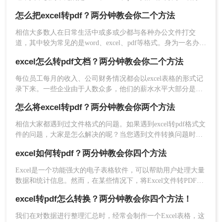
2、点击开始转换即可。
职员，我们应该掌握各种各样的办公小技巧，如excel转pdf、
怎么把excel转pdf？两分钟教会你二个方法
pdf转word等，这些办公小技巧你又能掌握多少？就拿excel转
pdf文件格式来说，大家知道电脑怎么把excel转pdf文件吗？如
相信大多数人在日常生活中或多或少都与各种办公文件打交
果不知道，那么小编今天就来给大家讲讲excel转pdf文件的方
道，其中较为常见的是word、excel、pdf等格式。身为一名办公
法。
职员，我们应该掌握各种各样的办公小技巧，如excel转pdf、
excel怎么转pdf文档？两分钟教会你二个方法
pdf转word等，这些办公小技巧你又能掌握多少？就拿excel转
pdf格式文件来说，大家知道怎么把excel转pdf吗？如果不知
每位员工每月的收入、公司财务情况都会以excel表格的形式记
道，那么小编今天就来给大家讲讲excel表格转pdf格式文件的方
录下来。一些企业由于人数众多，他们的薪水水平大部分是不
法。
同的。为避免工资表被别人擅自修改而造成的财务问题，都会
怎么将excel转pdf？两分钟教会你两个方法
把excel转pdf文档保存。那么excel怎么转pdf文档呢？小编就把
excel转换pdf的操作方法告诉大家。
相信大家都遇到过文件格式的问题。如果遇到excel转pdf格式文
3、转换完成，打开可查看。
件的问题，大家是怎么解决的呢？当您遇到文件转换问题时，
以上是电脑怎么把excel转pdf文件的方法。只要你
您可以使用专业的excel表格转pdf格式文件软件来进行操作，如
excel如何转pdf？两分钟教会你四个方法
掌握了上述方法，你就可以很容易地解决工作中常
果你还不知道的话，那么下面小编就和大家分享一下怎么将
见的文件转换问题。虽然网络上有很多文件转换工
excel转pdf的操作。
Excel是一个功能强大的电子表格软件，可以帮助用户处理大量
具，但大多数转换工具技术一般，转换文件容易出
数据和统计信息。然而，在某些情况下，将Excel文件转PDF格
现代码混乱或排版混乱，不仅无助于文件转换工
式是必要的，比如在向团队或客户发送报表时。本文将介绍
excel转pdf怎么转换？两分钟教会你四个方法！
作，而且浪费精力，建议您选择专业的文件转换工
excel如何转pdf。
具进行文件转换。
我们在对数据进行整理汇总时，经常会制作一个Excel表格，这