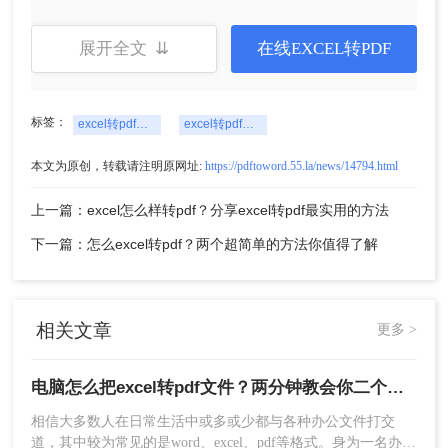
展开全文 ⇊
在线EXCEL转PDF
标签：
excel转pdf文件格式
excel转pdf文件
1、下载安装转转大师pdf转换器，选择PDF转换-文
本文为原创，转载请注明原网址:
https://pdftoword.55.la/news/14794.html
件转PDF-excel转PDF，上传excel，客户端支持批
上一篇：excel怎么样转pdf？分享excel转pdf最实用的方法
量转换，可批量上传。
下一篇：怎么excel转pdf？两个超简单的方法你值得了解
相关文章
更多 >
电脑怎么把excel转pdf文件？两分钟教会你二个方法
相信大多数人在日常生活中或多或少都与各种办公文件打交
道，其中较为常见的是word、excel、pdf等格式。身为一名办公