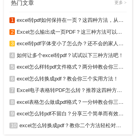
热门文章
更多 >
Excel表格转换为PDF格式的实用方法，帮助您轻松实现这一需
求。
1
excel转pdf如何保持在一页？这四种方法，从此再也不用分页困扰你！
2
Excel怎么输出成一页PDF？这三种方法可以解决！
3
excel转pdf字体变小了怎么办？还不会的家人们快进来看
4
如何让多个excel转pdf？试试以下三种方法吧！
5
excel怎么样转pdf文件格式？两分钟教会你三种方法
6
excel怎么转换成pdf？教会你三个实用方法！
7
Excel电子表格转PDF怎么转？推荐这四种方法给大家！
8
excel表格怎么做成pdf格式？一分钟教会你三个方法！
9
excel怎么转pdf不留白？分享三个简单而有效的方法！
10
excel怎么转换成pdf？教你二个方法轻松对应！