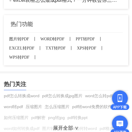
excel表格怎么做成pdf格式？一分钟教会你三个方法！
●
热门功能
图片转PDF
丨
WORD转PDF
丨
PPT转PDF
丨
EXCEL转PDF
丨
TXT转PDF
丨
XPS转PDF
丨
WPS转PDF
丨
热门关注
pdf怎么转换成word
pdf怎么转换成jpg图片
word怎么转pdf
word转pdf
压缩图片
怎么压缩图片
pdf转word免费的软件
如何压缩图片
pdf解密
png转jpg
pdf转换ppt
展开全部 ∨
word如何转换成pdf
图片转换格式
pdf如何转word
pdf格式转换