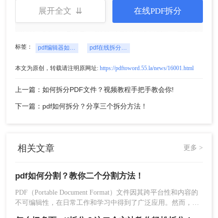
转转大师PDF转换器是一款功能强大、界面简洁、
展开全文 ⇊
在线PDF拆分
操作简单的文件格式转化器，支持支持将PDF与
Word、PPT、excel、图片等格式进行转换，并且还
能够对PDF进行分割、合并、压缩等操作，文件转
标签：
pdf编辑器如何分割
pdf在线拆分工具
换种类丰富，功能也非常多。
操作如下：
本文为原创，转载请注明原网址:
https://pdftoword.55.la/news/16001.html
1、打开安装在计算机上的转转大师PDF转换器，在
上面的功能栏中找到[PDF操作]，可以看到它不仅支
上一篇：如何拆分PDF文件？视频教程手把手教会你!
持[PDF分割]功能，还支持[
PDF合并
]功能。
下一篇：pdf如何拆分？分享三个拆分方法！
相关文章
更多 >
pdf如何分割？教你二个分割方法！
PDF（Portable Document Format）文件因其跨平台性和内容的
不可编辑性，在日常工作和学习中得到了广泛应用。然而，有
时我们需要将较大的PDF文件分割成多个较小的部分，以便于