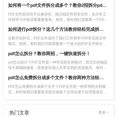
文件就显得尤为重要。那么pdf文件太大如何分割呢？以下将详
如何将一个pdf文件拆分成多个？教你2招拆分pdf！
根据实际需求选择合适的分割方法和工具以获
细介绍几种常用的PDF文件分割方法，帮助用户轻松应对大体
得最佳效果。
积PDF文件的处理难题。
PDF文件因其跨平台兼容性、格式稳定性和安全性，在日常工
对于在线工具的使用，请注意安全性和隐私保
作和学习中扮演着重要角色。然而，有时我们需要将一个PDF
护问题。
文件拆分成多个文件，以便更好地管理和使用。本文将介绍两
如何进行pdf拆分？这几个方法教你轻松完成拆分！
种常用的PDF拆分方法，帮助您轻松实现PDF文件的拆分。
总结
在数字化时代，PDF文件成为了我们工作和学习中常见的文件
格式。然而，有时我们可能需要将一个较大的PDF文件拆分成
以上就是pdf如何分割的方法介绍了，PDF分割是一
多个小文件，以便更好地管理和共享。那么如何进行PDF拆分
pdf怎么拆分？教你两招，一键快速拆分！
呢？本文将为大家介绍几种轻松快捷地进行PDF拆分的方法，
个简单而实用的操作，可以通过多种方法实现。无
让您轻松应对各种需求。
论是使用专业PDF转换器、在线工具，都可以轻松
pdf怎么拆分？PDF文件是一种常见的文档格式，因为它的稳定
完成PDF文件的分割任务。
性不易编辑修改，是很多职场人共享文档的首选格式。有时候
我们碰到那种内容又多篇幅又长的PDF文件时，将文件拆分成
pdf怎么免费拆分成多个文件？教你两种方法轻松搞定！
多个文件是一个不错的办法，下面就给大家分享几招！
PDF怎么免费拆分成多个文件？PDF文件是一种常用的文档格
式，有时候我们需要将其拆分成多个文件以便于处理或保存。
下面介绍几种免费拆分PDF文件的方法。
热门文章
更多 >