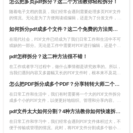
怎么把多页pdf拆分？这二个方法教你轻松拆分！
2、选择PDF分割功能，点击“添加文档”，将PDF分
管理、传输或打印。那么pdf如何分割呢？本文将详细介绍几种
割成两个文件进行导入。这里的PDF文档有4页，所
PDF分割的方法，帮助您轻松完成这一任务。
随着电子文档的普及，我们经常会遇到需要处理多页PDF文件
以选择【按页码划分】，每2页存储为文档。设置完
的情况。无论是为了方便阅读或编辑，还是为了分发文件，拆
成后，点击【确定】按钮，点击下面的【开始转
分PDF文件都是一个很有用的技能。那么怎么把多页PDF拆分
如何拆分pdf成多个文件？这二个免费的方法简单又靠谱!
换】！
呢？在本文中，我们将介绍一些简单而有效的方法，帮助你快
速拆分多页PDF文件。
在现代社会，PDF文件已经成为了我们日常工作和生活中不可
或缺的一部分。无论是工作中需要对PDF进行编辑，还是个人
需要将PDF文件分割为多个独立文件，我们都需要掌握一些技
pdf怎样拆分？这二种方法很不错！
巧和方法。那么如何拆分pdf成多个文件呢？本文将从头到尾详
细介绍如何快速拆分PDF文件为多个独立文件，帮助您高效完
在工作或者学习过程中，做什么事情都是讲究效率的。所以，
成操作。
当我们遇到内容又多篇幅又长的PDF文件时，根本来不及花太
多时间去仔细阅读，这个时候我们就应该把PDF文件拆分成多
怎么把PDF拆分成多个PDF？分享转转大师二个拆分方法！
个文件以便我们快速查阅。那么有没有更加简便高效的方法可
以让我们实现这一操作呢？今天我就推荐三个实用的方法来教
在日常工作和生活中，我们有时需要将一个大的PDF文件拆分
你pdf怎样拆分，让你快速提高文件处理效率。
成多个小的PDF文件，以便更好地组织、管理和分享内容。那
么怎么把PDF拆分成多个PDF呢？本文将为您介绍二种拆分
三、注意事项
pdf文件太大如何分割？4种方法教你如何快速拆分！
PDF的方法，帮助您轻松完成这项任务。
在日常工作和学习中，我们经常会遇到PDF文件体积过大，不
在进行PDF分割操作前，请确保已备份原始文
便于传输或管理的情况。此时，将PDF文件分割成多个较小的
件以防意外丢失。