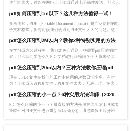
件可能太大，难以在网络上上传或通过电子邮件发送。那么pdf
压缩文件怎么压缩到小于1M​呢？在本文中，我将与您分享一些
pdf如何压缩到1m以下？这几种方法值得一试！
简单而有效的方法，帮助您将PDF压缩文件缩小到小于1M，使
文档更轻便，方便快捷地共享和传输。
众所周知，PDF（Portable Document Format）是广泛使用的电
子文档格式，但有时候我们会遇到PDF文件太大的问题。这不
仅浪费存储空间，还会导致上传和发送时的困扰。所以，如果
pdf怎么压缩到2M以内？教你2种特别实用的方法
你想学会pdf如何压缩到1m以下，本文将为你提供一些简单高
效的方法。
在学习或办公过程中，我们难免会遇到一些需要pdf压缩的时
候，那么我们要怎么将PDF文档进行压缩呢？今天就来给大家
讲讲pdf怎么压缩到2M以内的方法，方便大家快速掌握。下面
pdf怎么压缩到20m以内？三种方法教你压缩pdf
一起学习一下吧。
现在，PDF文件在我们的工作中使用的次数日渐增多。有时，
为了上传或阅读PDF文件，PDF文件太大，无法上传。在这种
情况下，如果您能pdf压缩，您可以解决此类问题。你知道pdf
pdf怎么压缩的小一点？6种实用方法详解（2026最新）
怎么压缩到20m以内吗？如果你不能，你可以跟着小编来解
决！
PDF怎么压缩的小一点？最直接的方法是用在线压缩工具或专
业软件对PDF文件进行重新编码和优化，通过降低图片分辨
率、压缩内嵌字体、去除冗余数据等方式，可以在保持内容可
读的前提下将文件体积缩小到原来的10%~50%。