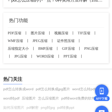
pdf怎么压缩的小一点？6种实用方法详解（2026最新）
●
热门功能
PDF压缩
丨
图片压缩
丨
视频压缩
丨
TIF压缩
丨
WMF压缩
丨
JPEG压缩
丨
证件照压缩
丨
压缩指定大小
丨
BMP压缩
丨
GIF压缩
丨
PNG压缩
丨
JPG压缩
丨
WORD压缩
丨
PPT压缩
丨
热门关注
pdf怎么转换成word
pdf怎么转换成jpg图片
word怎么转pdf
word转pdf
压缩图片
怎么压缩图片
pdf转word免费的软件
如何压缩图片
pdf解密
png转jpg
pdf转换ppt