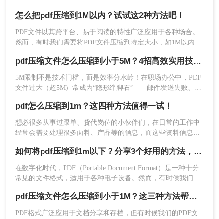
PDF文件设置了上传大小限制，或者有些邮箱附件对文件体积
怎么把pdf压缩到1M以内？试试这2种方法吧！
大小有限制，这个时候pdf文件怎么压缩到1m以内呢？这里分
享一款在线工具，可以一键进行PDF文件压缩，一起来看看
PDF文件以其跨平台、易于阅读的特性广泛应用于各种场合。
吧。
然而，有时我们需要将PDF文件压缩到特定大小，如1M以内，
以满足上传、发送或存储的要求。那么怎么把pdf压缩到1M以
pdf压缩文件怎么压缩到小于5M？4招高效实用技巧轻松搞定！
内呢？本文将为您介绍几种有效的PDF压缩方法，帮助您轻松
将PDF文件压缩到1M以内。
5M限制不是技术门槛，而是效率分水岭！在职场办公中，PDF
文件过大（超5M）常成为“隐形绊脚石”——邮件发送失败、云
端存储受限、协作效率骤降。据行业调研，78%的职场人因
pdf怎么压缩到1m？这四种方法值得一试！
PDF体积问题导致工作延误，但90%的压缩方案却陷入“牺牲质
量”或“操作繁琐”的陷阱。
想必很多从事过跟单、货代岗位的小伙伴们，在日常的工作中
经常会需要处理很多面料、产品等的信息，而这些资料信息常
常会以PDF文件的形式进行记录和传输。
如何将pdf压缩到1m以下？分享3个好用的方法，简单又快捷
在数字化时代，PDF（Portable Document Format）是一种十分
常见的文件格式，适用于各种电子设备。然而，有时候我们会
遇到一个问题：当我们需要通过电子邮件或其他方式发送PDF
pdf压缩文件怎么压缩到小于1M？这三种方法帮助你轻松完成压缩！
文件时，文件大小可能会限制我们的操作。要解决这个问题，
我们需要将PDF文件压缩到1M以下的大小。在本文中，我们将
PDF格式广泛应用于文档分享和存档，但有时候我们的PDF文
详细介绍如何将pdf压缩到1m以下方法。