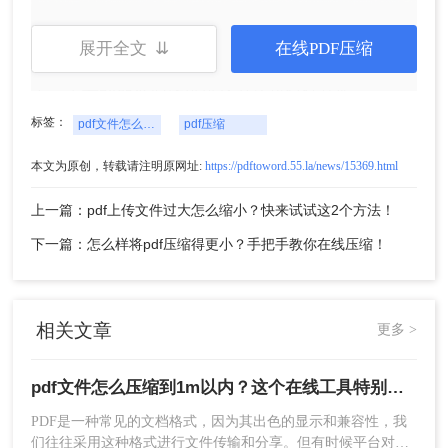
5、压缩完成，我们可以看到压缩后的体积，是不是
小了很多呢，点击下载文件就可以了。
展开全文 ⇊
在线PDF压缩
好啦，以上就是pdf文件怎么压缩到1m以内的方法
了，需要的朋友们快试试这方法进行操作吧。
标签：
pdf文件怎么压缩到1m以内
pdf压缩
本文为原创，转载请注明原网址:
https://pdftoword.55.la/news/15369.html
上一篇：pdf上传文件过大怎么缩小？快来试试这2个方法！
下一篇：怎么样将pdf压缩得更小？手把手教你在线压缩！
相关文章
更多 >
pdf文件怎么压缩到1m以内？这个在线工具特别简单，可一键搞定PDF文件压缩！
PDF是一种常见的文档格式，因为其出色的显示和兼容性，我
们往往采用这种格式进行文件传输和分享。但有时候平台对