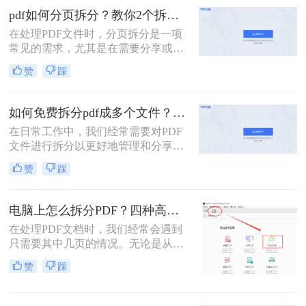
的PDF文件，它可能是一本完整的电
pdf如何分页拆分？教你2个拆分方法！
子书、一份合并的财务报表，或是一
在处理PDF文件时，分页拆分是一项
次会议的所有记录。此时，如何从中
常见的需求，尤其是在需要分享或打
精准、快速地提取出我们需要的部
印部分页面时。那么pdf如何分页拆分
分，就成了一个亟待解决的问
赞
踩
呢？本文将介绍两种分页拆分PDF的
题。“拆分PDF”这项技能，因此变得
方法，帮助您高效地完成PDF分页拆
至关重要。
分任务。
如何免费拆分pdf成多个文件？这三种方法很好用！
在日常工作中，我们经常需要对PDF
文件进行拆分以更好地管理和分享文
档。对于那些希望免费完成这项任务
赞
踩
的用户来说，有多种选择可以实现这
一目标。那么如何免费拆分pdf成多个
文件呢？本文将介绍三种无需付费即
电脑上怎么拆分PDF？四种高效方法详解！
可使用的PDF拆分方法。
在处理PDF文档时，我们经常会遇到
只需要其中几页的情况。无论是从一
份庞大的报告中提取关键章节，还是
赞
踩
将扫描合并的发票重新分开，“拆分
PDF” 都是一项高频且核心的需求。
与其将整个文件发送给别人或打印所