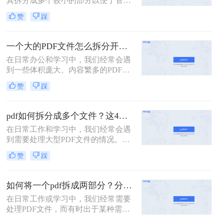
其拆分成多个较小的部分以便于管
理、分享或分别处理不同的章节。无
赞
踩
论是学术研究、项目管理还是日常办
公，掌握如何拆分PDF文件都是一项
非常实用的技能。以下是一篇关于怎
一个大的PDF文件怎么拆分开成几个文件？这三种PDF拆分方法轻松搞定！
么把一个大的pdf拆分的详细指南。
在日常办公和学习中，我们经常会遇
到一些体积庞大、内容繁多的PDF文
件。这些文件可能包含多个章节、报
赞
踩
告或文档，但出于某种需要，我们可
能需要将它们拆分成多个小文件，以
便于分享、存储或阅读。那么一个大
pdf如何拆分成多个文件？这4种方法教你轻松拆分！
的PDF文件怎么拆分开成几个文件
在日常工作和学习中，我们经常会遇
呢？本文将为您介绍几种实用的方
到需要处理大型PDF文件的情况。有
法，帮助您轻松将一个大的PDF文件
时，为了方便管理、分享或仅需要文
拆分成多个文件。
赞
踩
件中的某一部分内容，我们需要将
PDF拆分成多个单独的文件。那么pdf
如何拆分成多个文件呢？本文将详细
如何将一个pdf拆成两部分？分享这三个轻松拆分方法！
介绍几种常用的PDF拆分方法，帮助
在日常工作或学习中，我们经常需要
您轻松实现PDF文件的分割。
处理PDF文件，而有时出于某种需