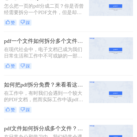
法，帮助用户轻松应对大体积PDF文
怎么把一页的pdf分成二页？你是否曾
件的处理难题。
经需要拆分一个PDF文件，但是却不
知道该如何下手？PDF是一种常用的
赞
踩
文件格式，但是在某些情况下，我们
需要将其拆分成多个部分。本文将介
绍几种简单的方法，帮助你轻松拆分
pdf一个文件如何拆分多个文件？教你4招高效又简单！
PDF文件。
在现代社会中，电子文档已成为我们
日常生活和工作中不可或缺的一部
分。而PDF文件是最常见和流行的电
赞
踩
子文档格式之一。但有时我们可能会
遇到这样的情况：我们需要将一个大
型的PDF文件拆分成多个小文件，以
如何把pdf拆分免费？来看看这2个PDF拆分方法！
便更方便地阅读、共享或打印。 那
在工作中，有时我们会遇到一个较大
么，pdf一个文件如何拆分多个文件
的PDF文档，然而实际工作中该pdf文
呢？下面我将为您详细介绍几种简单
档的内容是分模块处理的。这时我们
有效的方法。
赞
踩
就可以使用PDF拆分功能，将整个
PDF文档按照工作需要拆分成多个pdf
文档，方便工作中文档的传输处理和
pdf文件如何拆分成多个文件？这三种方法教你轻松拆分！
重要内容的查找。下面我们就将介绍
在日常办公和学习中，我们经常会遇