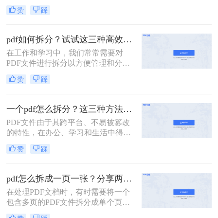
要将一个大的PDF文档拆分成多个小
赞
踩
部分，以便于阅读、编辑或共享。那
么如何拆分pdf呢？本文将介绍两种简
单实用的PDF拆分方法。
pdf如何拆分？试试这三种高效靠谱拆分方法!
在工作和学习中，我们常常需要对
PDF文件进行拆分以方便管理和分
享。无论是为了减少文件大小以便于
赞
踩
传输，还是为了提取特定页面用于报
告或演示，掌握几种有效的PDF拆分
技巧都是非常有帮助的。那么pdf如何
一个pdf怎么拆分？这三种方法教你轻松拆分！
拆分呢？本文将介绍三种简单且实用
PDF文件由于其跨平台、不易被篡改
的方法来拆分PDF文件。
的特性，在办公、学习和生活中得到
了广泛的应用。然而，有时候一个大
赞
踩
型的PDF文件可能包含多个章节或不
同的内容部分，这时就需要我们将其
拆分成多个小文件，以便更好地管理
pdf怎么拆成一页一张？分享两种常用的拆分方法！
和使用。那么一个PDF怎么拆分呢？
在处理PDF文档时，有时需要将一个
本文将介绍三种拆分PDF文件的方
包含多页的PDF文件拆分成单个页面
法，帮助读者轻松实现PDF的拆分操
的PDF文件。那么pdf怎么拆成一页一
作。