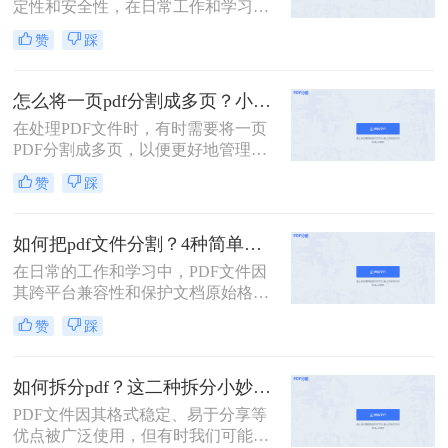
定性和安全性，在日常工作和学习中
扮演着重要角色。然而，有时我们需
赞
踩
要将一个PDF文件拆分成多个文件，
以便更好地管理和使用。本文将介绍
两种常用的PDF拆分方法，帮助您轻
怎么将一页pdf分割成多页？小编给你分享这三种方法！
松实现PDF文件的拆分。
在处理PDF文件时，有时需要将一页
PDF分割成多页，以便更好地管理和
使用。那么怎么将一页pdf分割成多页
赞
踩
呢？本文将介绍三种实用的方法，帮
助读者轻松实现PDF页面的分割。
如何把pdf文件分割？4种简单方法分享~
在日常的工作和学习中，PDF文件因
其跨平台兼容性和保护文档原始格式
的特性而被广泛使用。然而，有时候
赞
踩
为了便于查阅、管理和分享，我们可
能需要将一个较大的PDF文件拆分成
多个较小的文件。那么如何把pdf文件
如何拆分pdf？这二种拆分小妙招了解下！
分割呢？以下是四种常用的PDF文件
PDF文件因其格式稳定、易于分享等
分割方法，每种方法都有其独特的优
优点被广泛使用，但有时我们可能需
势和适用场景。