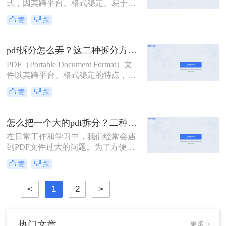
式，因其跨平台、格式稳定、易于打
印等优点，在办公、学习等领域得到
赞
踩
了广泛的使用。然而，有时我们可能
需要对PDF文件进行拆分，以便更好
地管理和使用其中的内容。那么PDF
pdf拆分怎么弄？这二种拆分方法看看！
文件怎么拆分呢？本文将详细介绍
PDF（Portable Document Format）文
PDF文件拆分的方法和步骤，帮助读
件以其跨平台、格式稳定的特点，在
者轻松实现PDF文件的拆分操作。
办公、学习等领域得到了广泛应用。
赞
踩
然而，有时我们需要对PDF文件进行
拆分，以便更好地管理和使用其中的
内容。本文将详细介绍pdf拆分怎么弄
怎么把一个大的pdf拆分？二种pdf拆分方法看一看！
的方法，帮助读者轻松完成这一操
在日常工作和学习中，我们经常会遇
作。
到PDF文件过大的问题。为了方便管
理和使用，有时需要将大型PDF文件
赞
踩
拆分成多个较小的文件。那么怎么把
一个大的pdf拆分呢？本文将为您介绍
<
1
2
>
两种实用的拆分大型PDF文件的方
法，帮助您轻松应对这一需求。
热门文章
更多 >