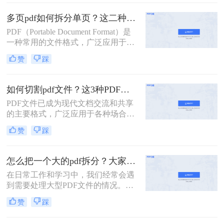
包含多页的PDF文件进行拆分，以便
单独处理或分享其中的某一部分。那
多页pdf如何拆分单页？这二种方法可以有效解决你的问题！
么多页pdf如何拆分呢？本文将详细介
PDF（Portable Document Format）是
绍几种拆分多页PDF的方法，帮助读
一种常用的文件格式，广泛应用于文
者轻松应对这一需求。
档分享、电子书、合同签署等领域。
赞
踩
然而，有时我们可能需要将一个包含
多页的PDF文件拆分成多个单独的单
页PDF文件，以便于更灵活地管理和
如何切割pdf文件？这3种PDF分割方法很简单!
使用。那么多页pdf如何拆分单页呢？
PDF文件已成为现代文档交流和共享
本文将详细介绍几种拆分多页PDF为
的主要格式，广泛应用于各种场合，
单页PDF的方法，帮助读者轻松应对
如商务、教育、科研等。但是，PDF
这一需求。
赞
踩
文件通常比较大，内容较多，如果需
要查找或编辑其中的某一部分内容，
往往会比较麻烦。为了解决这些问
怎么把一个大的pdf拆分？大家试试这二种常用方法！
题，我们需要一款方便易用的PDF文
在日常工作和学习中，我们经常会遇
件切割工具。那么如何切割pdf文件？
到需要处理大型PDF文件的情况。当
一个工具轻松搞定！一起来看看吧。
这些文件过于庞大，包含多个章节或
赞
踩
页面时，我们可能会希望将其拆分成
多个小文件以便于管理和使用。下