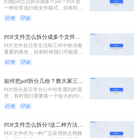
扫描pdf怎么拆分成多个pdf？PDF是
扫描的pdf怎么拆分方法，希望能给读
一种非常流行的文件格式，但有时候
者的工作带来方便。
我们需要将一个大的PDF文件拆分成
赞
踩
多个小的文件，以便于管理和分享。
本文将介绍一些拆分PDF文件的方
法。
PDF文件怎么拆分成多个文件？看看这三种拆分方法！
PDF文件在日常生活和工作中扮演着
重要的角色，但有时候我们可能需要
将一个较大的PDF文件拆分成多个小
赞
踩
文件，以便更好地管理和使用。那么
PDF文件怎么拆分成多个文件呢？下
面将介绍三种实用的方法，帮助你轻
如何把pdf拆分几份？教大家三种方法！
松实现PDF文件的拆分。
PDF拆分是日常办公中经常遇到的需
求，有时我们需要将一个较大的PDF
文件拆分成多个小文件，以便于分
赞
踩
享、存档或编辑。那么如何把pdf拆分
几份呢？本文将介绍三种不同的方
法，帮助你轻松将PDF文件拆分成多
PDF文件怎么拆分?这二种方法教你轻松拆分!
份。
PDF文件作为一种广泛应用的文档格