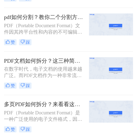
用。然而，有时我们需要将一个较大
的PDF文件拆分成多个小文件，以便
于分享、管理或打印。那么pdf拆分怎
pdf如何分割？教你二个分割方法！
么弄呢？本文将详细介绍几种常见的
PDF（Portable Document Format）文
PDF拆分方法，帮助您轻松完成PDF
件因其跨平台性和内容的不可编辑
文件的拆分工作。
性，在日常工作和学习中得到了广泛
赞
踩
应用。然而，有时我们需要将较大的
PDF文件分割成多个较小的部分，以
便于管理、传输或打印。那么pdf如何
PDF文档如何拆分？这三种简单方法可以学习！
分割呢？本文将详细介绍几种PDF分
在数字时代，电子文档的使用越来越
割的方法，帮助您轻松完成这一任
广泛。而PDF文档作为一种非常流行
务。
的电子文档格式，常常用于存储和传
赞
踩
输各种类型的文件。然而，有时候我
们可能只需要其中的一部分内容，这
时候就需要将PDF文档拆分为多个部
多页PDF如何拆分？来看看这三个PDF拆分方法！
分。本文将介绍PDF文档如何拆分，
PDF（Portable Document Format）是
并提供了几种实用的方法。
一种广泛使用的电子文件格式，因其
跨平台、不易修改的特性而备受青
赞
踩
睐。然而，有时我们可能需要对一个