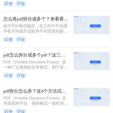
要，我们可能希望将一个较大的PDF
赞
踩
文件拆分成几个较小的部分。那么如
何将一个pdf拆成两部分呢？以下是一
些常用的方法，帮助您轻松实现将一
怎么将pdf拆分成多个？来看看这几个PDF拆分方法！
个PDF拆成两部分的目标。
由于PDF格式稳定，在工作中不会因
手机不同或开启软件不同而受到影
响，因此我们经常使用PDF来传输文
赞
踩
件。但是，经常会遇到一种情况，需
要发送给他人的内容只是文件中的一
部分内容，有些内容并不方便给他人
pdf怎么拆分成多个pdf？这三种方法教你轻松拆分！
看。因此，此时最好的办法就是把它
PDF（Portable Document Format）是
拆分。所以，怎么将pdf拆分成多个
一种广泛使用的文件格式，用于呈现
呢？以下是3种有用的PDF拆分方法，
文档，因为它可以保持原始文档的格
一起来看看吧。
赞
踩
式和布局，不受操作系统、软件或硬
件的影响。然而，有时我们可能需要
将一个大型PDF文件拆分成多个较小
pdf拆分怎么弄？这4个方法试试看吧！
的PDF文件，以便于传输、编辑或阅
PDF（Portable Document Format）文
读。那么pdf怎么拆分成多个pdf呢？
件因其跨平台、保持格式一致性等特
本文将介绍三种拆分PDF的方法，并
点，在办公和学习中得到了广泛应
提供一些实用技巧。
赞
踩