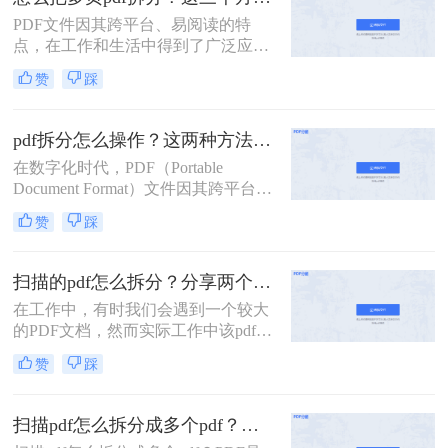
自带功能的方法。
PDF文件因其跨平台、易阅读的特
点，在工作和生活中得到了广泛应
用。然而，有时我们需要将多页的
赞
踩
PDF文件拆分成单独页面或多个部
分，以便更好地管理和使用。那么怎
么把多页pdf拆分呢？本文将介绍三种
pdf拆分怎么操作？这两种方法简单好用！
拆分多页PDF文件的实用方法，帮助
在数字化时代，PDF（Portable
您轻松应对各种拆分需求。
Document Format）文件因其跨平台兼
容性和内容稳定性而广受欢迎。然
赞
踩
而，有时我们需要对大型PDF文件进
行拆分，以提取其中某些部分或将其
分割成更小的单元，以便于管理、分
扫描的pdf怎么拆分？分享两个实用拆分的方法！
享或编辑。那么PDF拆分怎么操作
在工作中，有时我们会遇到一个较大
呢？本文将为您介绍几种常见的PDF
的PDF文档，然而实际工作中该pdf文
拆分方法，帮助您轻松完成这项任
档的内容是分模块处理的。这时我们
务。
赞
踩
就可以使用PDF拆分功能，将整个
PDF文档按照工作需要拆分成多个pdf
文档，方便工作中文档的传输处理和
扫描pdf怎么拆分成多个pdf？这三种PDF拆分方法轻松搞定！
重要内容的查找。下面我们就将介绍