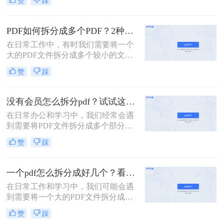
赞
踩
张呢？本文将介绍两种常用的拆分
PDF的方法。
PDF如何拆分成多个PDF？2种高效方法详解分享
在日常工作中，有时我们需要将一个
大的PDF文件拆分成多个较小的文
件，以便更好地管理和使用。无论是
赞
踩
为了便于共享、减少文件大小还是针
对特定页面进行编辑，掌握PDF拆分
技巧都是非常有用的。那么PDF如何
没有会员怎么拆分pdf？试试这二种拆分方法！
拆分成多个PDF呢？本文将介绍两种
在日常办公和学习中，我们经常会遇
简单且高效的PDF拆分方法。
到需要将PDF文件拆分成多个部分的
情况。然而，许多PDF处理工具都需
赞
踩
要会员权限才能使用拆分功能。那么
没有会员怎么拆分pdf呢？本文将介绍
两种无需会员权限即可拆分PDF的方
一个pdf怎么拆分成好几个？看看下面的二种方法！
法，帮助您轻松应对这一需求。
在日常工作和学习中，我们可能会遇
到需要将一个大的PDF文件拆分成多
个较小文件的情况。例如，为了便于
赞
踩
共享、减少文件大小或是针对特定页