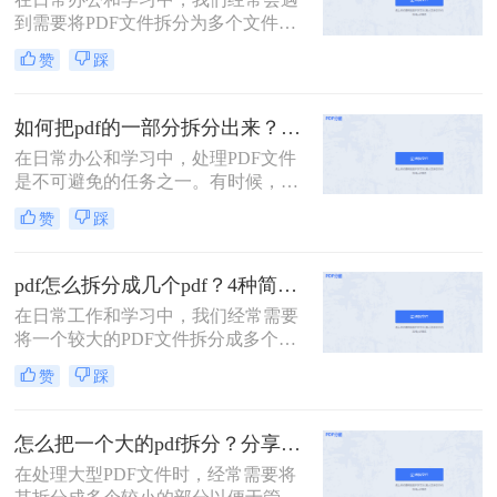
如何把pdf拆分免费方法，希望能给读
到需要将PDF文件拆分为多个文件的
者的工作带来方便。
需求。无论是为了方便分享、减小文
赞
踩
件大小，还是为了将不同章节或内容
分类管理，拆分PDF文件是一项非常
有用的技能。那么PDF文件如何拆分
如何把pdf的一部分拆分出来？这3种分割方法很简单！
成多个文件呢？本文将介绍三种常用
在日常办公和学习中，处理PDF文件
的方法，帮助你轻松拆分PDF文件。
是不可避免的任务之一。有时候，我
们需要从一份PDF文件中提取出某一
赞
踩
部分内容，以便与他人分享或用于其
他用途。那么如何把pdf的一部分拆分
出来呢？本文将介绍三种将PDF的一
pdf怎么拆分成几个pdf？4种简单方法分享~
部分拆分出来的方法。
在日常工作和学习中，我们经常需要
将一个较大的PDF文件拆分成多个较
小的PDF文件，以便于管理和分享。
赞
踩
那么pdf怎么拆分成几个pdf呢？以下
将详细介绍几种常用的PDF拆分方
法，帮助用户轻松完成拆分任务。
怎么把一个大的pdf拆分？分享三种分割文件的方法！
在处理大型PDF文件时，经常需要将