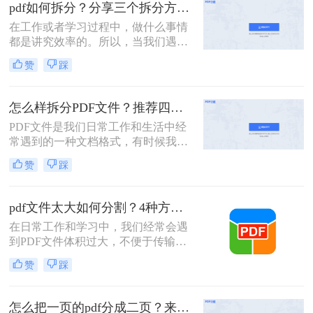
pdf如何拆分？分享三个拆分方法！
有页面，不如精准地提取所需部分，
这样既高效又专业。
在工作或者学习过程中，做什么事情
都是讲究效率的。所以，当我们遇到
内容又多篇幅又长的PDF文件时，根
赞
踩
本来不及花太多时间去仔细阅读，这
个时候我们就应该把PDF文件拆分成
多个文件以便我们快速查阅。那么有
怎么样拆分PDF文件？推荐四个拆分PDF方法！
没有更加简便高效的方法可以让我们
PDF文件是我们日常工作和生活中经
实现这一操作呢？今天我就推荐三个
常遇到的一种文档格式，有时候我们
实用的方法来教你pdf如何拆分，让你
需要对PDF文件进行拆分，以便更好
快速提高文件处理效率。
赞
踩
地管理和处理。本文将为您详细介绍
怎么样拆分pdf文件，方便您的文档管
理和使用。
pdf文件太大如何分割？4种方法教你如何快速拆分！
在日常工作和学习中，我们经常会遇
到PDF文件体积过大，不便于传输或
管理的情况。此时，将PDF文件分割
赞
踩
成多个较小的文件就显得尤为重要。
那么pdf文件太大如何分割呢？以下将
详细介绍几种常用的PDF文件分割方
怎么把一页的pdf分成二页？来看看这3个PDF拆分方法！