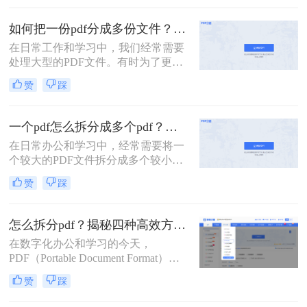
面进行编辑，掌握PDF拆分技巧是非
常有用的。那么一个pdf怎么拆分成好
如何把一份pdf分成多份文件？这3种拆分小妙招了解下！
几个呢？本文将详细介绍两种常见的
在日常工作和学习中，我们经常需要
PDF拆分方法。
处理大型的PDF文件。有时为了更便
于查阅或分享，我们可能需要将这些
赞
踩
文件拆分成多个小部分。那么如何把
一份pdf分成多份文件呢？本文将介绍
三种高效的PDF文件拆分方法，帮助
一个pdf怎么拆分成多个pdf？教你3招轻松拆分！
您轻松完成文件拆分任务。
在日常办公和学习中，经常需要将一
个较大的PDF文件拆分成多个较小的
PDF文件，以便于分享、管理或打
赞
踩
印。那么一个pdf怎么拆分成多个pdf
呢？本文将介绍三种将一个PDF拆分
成多个PDF文件的实用方法。
怎么拆分pdf？揭秘四种高效方法，总有一款适合你！
在数字化办公和学习的今天，
PDF（Portable Document Format）因
其跨平台、格式固定的特性，已成为
赞
踩
我们日常工作中最常用的文件格式之
一。我们常常会收到或拥有一个庞大