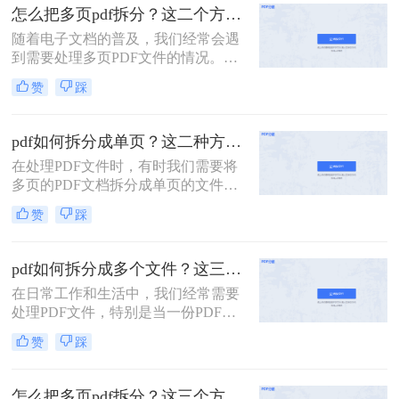
面，我将详细介绍怎么把一个大的pdf
怎么把多页pdf拆分？这二个方法教你轻松拆分！
拆分。
随着电子文档的普及，我们经常会遇
到需要处理多页PDF文件的情况。无
论是为了方便阅读或编辑，还是为了
赞
踩
分发文件，拆分PDF文件都是一个很
有用的技能。那么怎么把多页PDF拆
分呢？在本文中，我们将介绍一些简
pdf如何拆分成单页？这二种方法可以有效解决你的问题！
单而有效的方法，帮助你快速拆分多
在处理PDF文件时，有时我们需要将
页PDF文件。
多页的PDF文档拆分成单页的文件，
以便于单独查看、编辑或分享。那么
赞
踩
PDF如何拆分成单页呢？下面将详细
介绍几种常用的方法来实现PDF拆分
成单页文件。
pdf如何拆分成多个文件？这三种方法教你轻松拆分！
在日常工作和生活中，我们经常需要
处理PDF文件，特别是当一份PDF文
件内容过多，需要拆分成多个文件以
赞
踩
便分享、打印或存储时。本文将详细
介绍pdf如何拆分成多个文件，包括使
用在线工具、专业软件以及操作系统
怎么把多页pdf拆分？这三个方法教你轻松拆分！