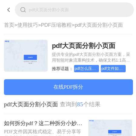
首页>
使用技巧>
PDF压缩教程>
pdf大页面分割小页面
pdf大页面分割小页面
提供专业的pdf大页面分割小页面方案，采
用智能对象流重构技术，确保文档1:1高保
真还原且排版不乱码。支持一键批量处
推荐话题：
pdf怎么压缩下
pdf文件如何压缩小
理，全链路 SSL 加密保障隐私安全。助您
快速实现pdf大页面分割小页面，无需安
装，高效办公。
在线PDF拆分
pdf大页面分割小页面
查询到
85
个结果
如何拆分pdf？这二种拆分小妙招了解下！
PDF文件因其格式稳定、易于分享等