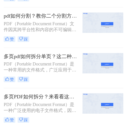
用。然而，有时我们需要将一个较大
的PDF文件拆分成多个小文件，以便
于分享、管理或打印。那么pdf拆分怎
pdf如何分割？教你二个分割方法！
么弄呢？本文将详细介绍几种常见的
PDF（Portable Document Format）文
PDF拆分方法，帮助您轻松完成PDF
件因其跨平台性和内容的不可编辑
文件的拆分工作。
性，在日常工作和学习中得到了广泛
赞
踩
应用。然而，有时我们需要将较大的
PDF文件分割成多个较小的部分，以
便于管理、传输或打印。那么pdf如何
多页pdf如何拆分单页？这二种方法可以有效解决你的问题！
分割呢？本文将详细介绍几种PDF分
PDF（Portable Document Format）是
割的方法，帮助您轻松完成这一任
一种常用的文件格式，广泛应用于文
务。
档分享、电子书、合同签署等领域。
赞
踩
然而，有时我们可能需要将一个包含
多页的PDF文件拆分成多个单独的单
页PDF文件，以便于更灵活地管理和
多页PDF如何拆分？来看看这三个PDF拆分方法！
使用。那么多页pdf如何拆分单页呢？
PDF（Portable Document Format）是
本文将详细介绍几种拆分多页PDF为
一种广泛使用的电子文件格式，因其
单页PDF的方法，帮助读者轻松应对
跨平台、不易修改的特性而备受青
这一需求。
赞
踩
睐。然而，有时我们可能需要对一个