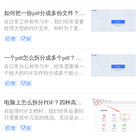
没有会员怎么拆分pdf呢？本文将介绍
两种无需会员权限即可拆分PDF的方
如何把一份pdf分成多份文件？这3种拆分小妙招了解下！
法，帮助您轻松应对这一需求。
在日常工作和学习中，我们经常需要
处理大型的PDF文件。有时为了更便
于查阅或分享，我们可能需要将这些
赞
踩
文件拆分成多个小部分。那么如何把
一份pdf分成多份文件呢？本文将介绍
三种高效的PDF文件拆分方法，帮助
一个pdf怎么拆分成多个pdf？教你3招轻松拆分！
您轻松完成文件拆分任务。
在日常办公和学习中，经常需要将一
个较大的PDF文件拆分成多个较小的
PDF文件，以便于分享、管理或打
赞
踩
印。那么一个pdf怎么拆分成多个pdf
呢？本文将介绍三种将一个PDF拆分
成多个PDF文件的实用方法。
电脑上怎么拆分PDF？四种高效方法详解！
在处理PDF文档时，我们经常会遇到
只需要其中几页的情况。无论是从一
份庞大的报告中提取关键章节，还是
赞
踩
将扫描合并的发票重新分开，“拆分
PDF” 都是一项高频且核心的需求。