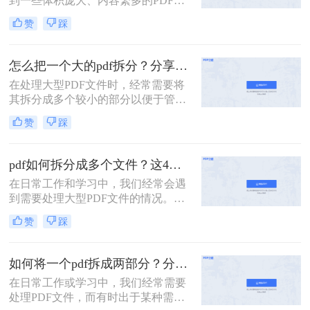
到一些体积庞大、内容繁多的PDF文
件。这些文件可能包含多个章节、报
赞
踩
告或文档，但出于某种需要，我们可
能需要将它们拆分成多个小文件，以
便于分享、存储或阅读。那么一个大
怎么把一个大的pdf拆分？分享三种分割文件的方法！
的PDF文件怎么拆分开成几个文件
在处理大型PDF文件时，经常需要将
呢？本文将为您介绍几种实用的方
其拆分成多个较小的部分以便于管
法，帮助您轻松将一个大的PDF文件
理、分享或分别处理不同的章节。无
拆分成多个文件。
赞
踩
论是学术研究、项目管理还是日常办
公，掌握如何拆分PDF文件都是一项
非常实用的技能。以下是一篇关于怎
pdf如何拆分成多个文件？这4种方法教你轻松拆分！
么把一个大的pdf拆分的详细指南。
在日常工作和学习中，我们经常会遇
到需要处理大型PDF文件的情况。有
时，为了方便管理、分享或仅需要文
赞
踩
件中的某一部分内容，我们需要将
PDF拆分成多个单独的文件。那么pdf
如何拆分成多个文件呢？本文将详细
如何将一个pdf拆成两部分？分享这三个轻松拆分方法！
介绍几种常用的PDF拆分方法，帮助
在日常工作或学习中，我们经常需要
您轻松实现PDF文件的分割。
处理PDF文件，而有时出于某种需