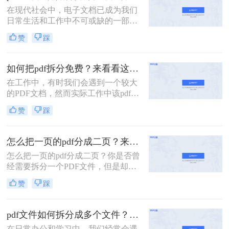
法，帮助用户轻松应对大体积PDF文
在现代社会中，电子文档已成为我们
件的处理难题。
日常生活和工作中不可或缺的一部
分。而PDF文件是最常见和流行的电
赞
踩
子文档格式之一。但有时我们可能会
遇到这样的情况：我们需要将一个大
型的PDF文件拆分成多个小文件，以
如何把pdf拆分免费？来看看这2个PDF拆分方法！
便更方便地阅读、共享或打印。 那
在工作中，有时我们会遇到一个较大
么，pdf一个文件如何拆分多个文件
的PDF文档，然而实际工作中该pdf文
呢？下面我将为您详细介绍几种简单
档的内容是分模块处理的。这时我们
有效的方法。
赞
踩
就可以使用PDF拆分功能，将整个
PDF文档按照工作需要拆分成多个pdf
文档，方便工作中文档的传输处理和
怎么把一页的pdf分成二页？来看看这3个PDF拆分方法！
重要内容的查找。下面我们就将介绍
怎么把一页的pdf分成二页？你是否曾
如何把pdf拆分免费方法，希望能给读
经需要拆分一个PDF文件，但是却不
者的工作带来方便。
知道该如何下手？PDF是一种常用的
赞
踩
文件格式，但是在某些情况下，我们
需要将其拆分成多个部分。本文将介
绍几种简单的方法，帮助你轻松拆分
pdf文件如何拆分成多个文件？这三种方法教你轻松拆分！
PDF文件。
在日常办公和学习中，我们经常会遇