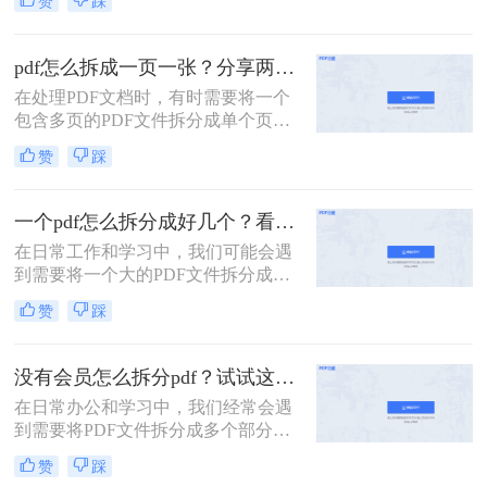
赞
踩
为了便于共享、减少文件大小还是针
对特定页面进行编辑，掌握PDF拆分
技巧都是非常有用的。那么PDF如何
pdf怎么拆成一页一张？分享两种常用的拆分方法！
拆分成多个PDF呢？本文将介绍两种
在处理PDF文档时，有时需要将一个
简单且高效的PDF拆分方法。
包含多页的PDF文件拆分成单个页面
的PDF文件。那么pdf怎么拆成一页一
赞
踩
张呢？本文将介绍两种常用的拆分
PDF的方法。
一个pdf怎么拆分成好几个？看看下面的二种方法！
在日常工作和学习中，我们可能会遇
到需要将一个大的PDF文件拆分成多
个较小文件的情况。例如，为了便于
赞
踩
共享、减少文件大小或是针对特定页
面进行编辑，掌握PDF拆分技巧是非
常有用的。那么一个pdf怎么拆分成好
没有会员怎么拆分pdf？试试这二种拆分方法！
几个呢？本文将详细介绍两种常见的
在日常办公和学习中，我们经常会遇
PDF拆分方法。
到需要将PDF文件拆分成多个部分的
情况。然而，许多PDF处理工具都需
赞
踩
要会员权限才能使用拆分功能。那么