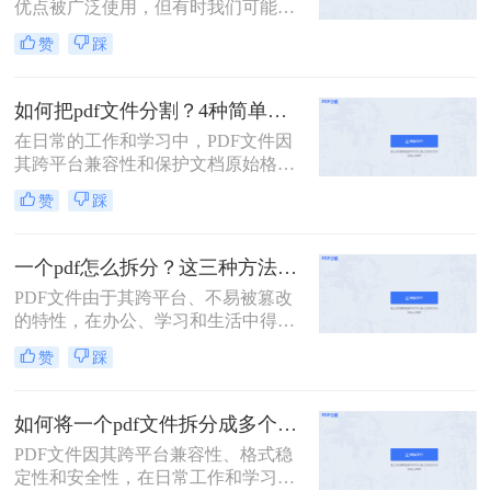
优点被广泛使用，但有时我们可能需
要将一个大的PDF文档拆分成多个小
赞
踩
部分，以便于阅读、编辑或共享。那
么如何拆分pdf呢？本文将介绍两种简
单实用的PDF拆分方法。
如何把pdf文件分割？4种简单方法分享~
在日常的工作和学习中，PDF文件因
其跨平台兼容性和保护文档原始格式
的特性而被广泛使用。然而，有时候
赞
踩
为了便于查阅、管理和分享，我们可
能需要将一个较大的PDF文件拆分成
多个较小的文件。那么如何把pdf文件
一个pdf怎么拆分？这三种方法教你轻松拆分！
分割呢？以下是四种常用的PDF文件
PDF文件由于其跨平台、不易被篡改
分割方法，每种方法都有其独特的优
的特性，在办公、学习和生活中得到
势和适用场景。
了广泛的应用。然而，有时候一个大
赞
踩
型的PDF文件可能包含多个章节或不
同的内容部分，这时就需要我们将其
拆分成多个小文件，以便更好地管理
如何将一个pdf文件拆分成多个？教你2招拆分pdf！
和使用。那么一个PDF怎么拆分呢？
PDF文件因其跨平台兼容性、格式稳
本文将介绍三种拆分PDF文件的方
定性和安全性，在日常工作和学习中
法，帮助读者轻松实现PDF的拆分操