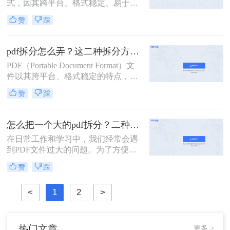
式，因其跨平台、格式稳定、易于打
印等优点，在办公、学习等领域得到
赞
踩
了广泛的使用。然而，有时我们可能
需要对PDF文件进行拆分，以便更好
地管理和使用其中的内容。那么PDF
pdf拆分怎么弄？这二种拆分方法看看！
文件怎么拆分呢？本文将详细介绍
PDF（Portable Document Format）文
PDF文件拆分的方法和步骤，帮助读
件以其跨平台、格式稳定的特点，在
者轻松实现PDF文件的拆分操作。
办公、学习等领域得到了广泛应用。
赞
踩
然而，有时我们需要对PDF文件进行
拆分，以便更好地管理和使用其中的
内容。本文将详细介绍pdf拆分怎么弄
怎么把一个大的pdf拆分？二种pdf拆分方法看一看！
的方法，帮助读者轻松完成这一操
在日常工作和学习中，我们经常会遇
作。
到PDF文件过大的问题。为了方便管
理和使用，有时需要将大型PDF文件
赞
踩
拆分成多个较小的文件。那么怎么把
一个大的pdf拆分呢？本文将为您介绍
<
1
2
>
两种实用的拆分大型PDF文件的方
法，帮助您轻松应对这一需求。
热门文章
更多 >