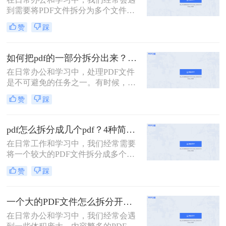
到需要将PDF文件拆分为多个文件的
需求。无论是为了方便分享、减小文
赞
踩
件大小，还是为了将不同章节或内容
分类管理，拆分PDF文件是一项非常
有用的技能。那么PDF文件如何拆分
如何把pdf的一部分拆分出来？这3种分割方法很简单！
成多个文件呢？本文将介绍三种常用
在日常办公和学习中，处理PDF文件
的方法，帮助你轻松拆分PDF文件。
是不可避免的任务之一。有时候，我
们需要从一份PDF文件中提取出某一
赞
踩
部分内容，以便与他人分享或用于其
他用途。那么如何把pdf的一部分拆分
出来呢？本文将介绍三种将PDF的一
pdf怎么拆分成几个pdf？4种简单方法分享~
部分拆分出来的方法。
在日常工作和学习中，我们经常需要
将一个较大的PDF文件拆分成多个较
小的PDF文件，以便于管理和分享。
赞
踩
那么pdf怎么拆分成几个pdf呢？以下
将详细介绍几种常用的PDF拆分方
法，帮助用户轻松完成拆分任务。
一个大的PDF文件怎么拆分开成几个文件？这三种PDF拆分方法轻松搞定！
在日常办公和学习中，我们经常会遇