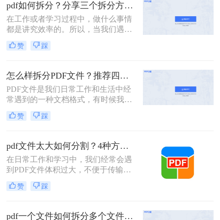
的PDF文件，它可能是一本完整的电
pdf如何拆分？分享三个拆分方法！
子书、一份合并的财务报表，或是一
在工作或者学习过程中，做什么事情
次会议的所有记录。此时，如何从中
都是讲究效率的。所以，当我们遇到
精准、快速地提取出我们需要的部
内容又多篇幅又长的PDF文件时，根
分，就成了一个亟待解决的问
赞
踩
本来不及花太多时间去仔细阅读，这
题。“拆分PDF”这项技能，因此变得
个时候我们就应该把PDF文件拆分成
至关重要。
多个文件以便我们快速查阅。那么有
怎么样拆分PDF文件？推荐四个拆分PDF方法！
没有更加简便高效的方法可以让我们
PDF文件是我们日常工作和生活中经
实现这一操作呢？今天我就推荐三个
常遇到的一种文档格式，有时候我们
实用的方法来教你pdf如何拆分，让你
需要对PDF文件进行拆分，以便更好
快速提高文件处理效率。
赞
踩
地管理和处理。本文将为您详细介绍
怎么样拆分pdf文件，方便您的文档管
理和使用。
pdf文件太大如何分割？4种方法教你如何快速拆分！
在日常工作和学习中，我们经常会遇
到PDF文件体积过大，不便于传输或
管理的情况。此时，将PDF文件分割
赞
踩
成多个较小的文件就显得尤为重要。
那么pdf文件太大如何分割呢？以下将
详细介绍几种常用的PDF文件分割方
pdf一个文件如何拆分多个文件？教你4招高效又简单！