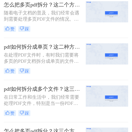
面，我将详细介绍怎么把一个大的pdf
怎么把多页pdf拆分？这二个方法教你轻松拆分！
拆分。
随着电子文档的普及，我们经常会遇
到需要处理多页PDF文件的情况。无
论是为了方便阅读或编辑，还是为了
赞
踩
分发文件，拆分PDF文件都是一个很
有用的技能。那么怎么把多页PDF拆
分呢？在本文中，我们将介绍一些简
pdf如何拆分成单页？这二种方法可以有效解决你的问题！
单而有效的方法，帮助你快速拆分多
在处理PDF文件时，有时我们需要将
页PDF文件。
多页的PDF文档拆分成单页的文件，
以便于单独查看、编辑或分享。那么
赞
踩
PDF如何拆分成单页呢？下面将详细
介绍几种常用的方法来实现PDF拆分
成单页文件。
pdf如何拆分成多个文件？这三种方法教你轻松拆分！
在日常工作和生活中，我们经常需要
处理PDF文件，特别是当一份PDF文
件内容过多，需要拆分成多个文件以
赞
踩
便分享、打印或存储时。本文将详细
介绍pdf如何拆分成多个文件，包括使
用在线工具、专业软件以及操作系统
怎么把多页pdf拆分？这三个方法教你轻松拆分！