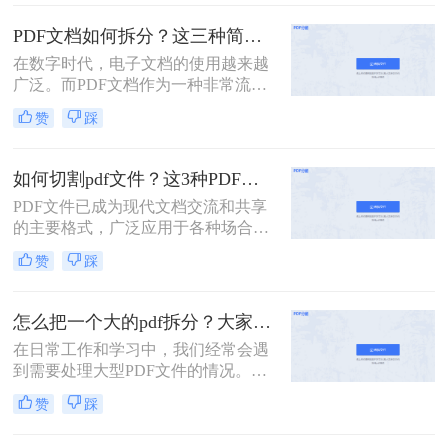
包含多页的PDF文件进行拆分，以便
单独处理或分享其中的某一部分。那
PDF文档如何拆分？这三种简单方法可以学习！
么多页pdf如何拆分呢？本文将详细介
在数字时代，电子文档的使用越来越
绍几种拆分多页PDF的方法，帮助读
广泛。而PDF文档作为一种非常流行
者轻松应对这一需求。
的电子文档格式，常常用于存储和传
赞
踩
输各种类型的文件。然而，有时候我
们可能只需要其中的一部分内容，这
时候就需要将PDF文档拆分为多个部
如何切割pdf文件？这3种PDF分割方法很简单!
分。本文将介绍PDF文档如何拆分，
PDF文件已成为现代文档交流和共享
并提供了几种实用的方法。
的主要格式，广泛应用于各种场合，
如商务、教育、科研等。但是，PDF
赞
踩
文件通常比较大，内容较多，如果需
要查找或编辑其中的某一部分内容，
往往会比较麻烦。为了解决这些问
怎么把一个大的pdf拆分？大家试试这二种常用方法！
题，我们需要一款方便易用的PDF文
在日常工作和学习中，我们经常会遇
件切割工具。那么如何切割pdf文件？
到需要处理大型PDF文件的情况。当
一个工具轻松搞定！一起来看看吧。
这些文件过于庞大，包含多个章节或
赞
踩
页面时，我们可能会希望将其拆分成
多个小文件以便于管理和使用。下