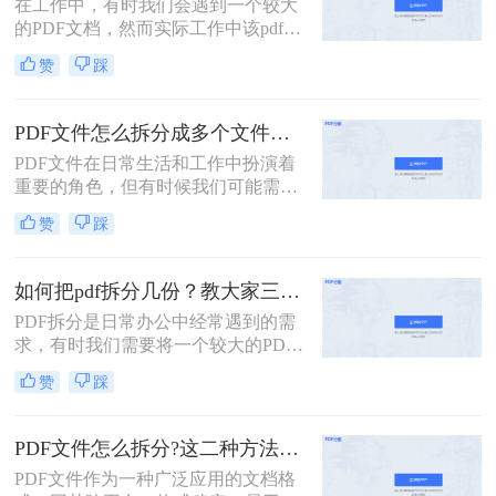
在工作中，有时我们会遇到一个较大
的PDF文档，然而实际工作中该pdf文
档的内容是分模块处理的。这时我们
赞
踩
就可以使用PDF拆分功能，将整个
PDF文档按照工作需要拆分成多个pdf
文档，方便工作中文档的传输处理和
PDF文件怎么拆分成多个文件？看看这三种拆分方法！
重要内容的查找。下面我们就将介绍
PDF文件在日常生活和工作中扮演着
扫描的pdf怎么拆分方法，希望能给读
重要的角色，但有时候我们可能需要
者的工作带来方便。
将一个较大的PDF文件拆分成多个小
赞
踩
文件，以便更好地管理和使用。那么
PDF文件怎么拆分成多个文件呢？下
面将介绍三种实用的方法，帮助你轻
如何把pdf拆分几份？教大家三种方法！
松实现PDF文件的拆分。
PDF拆分是日常办公中经常遇到的需
求，有时我们需要将一个较大的PDF
文件拆分成多个小文件，以便于分
赞
踩
享、存档或编辑。那么如何把pdf拆分
几份呢？本文将介绍三种不同的方
法，帮助你轻松将PDF文件拆分成多
PDF文件怎么拆分?这二种方法教你轻松拆分!
份。
PDF文件作为一种广泛应用的文档格