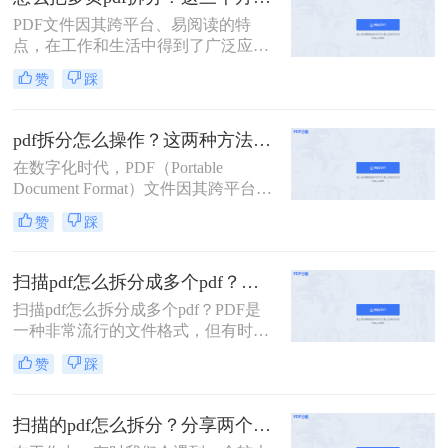
自带功能的方法。
PDF文件因其跨平台、易阅读的特
点，在工作和生活中得到了广泛应
用。然而，有时我们需要将多页的
赞
踩
PDF文件拆分成单独页面或多个部
分，以便更好地管理和使用。那么怎
么把多页pdf拆分呢？本文将介绍三种
pdf拆分怎么操作？这两种方法简单好用！
拆分多页PDF文件的实用方法，帮助
在数字化时代，PDF（Portable
您轻松应对各种拆分需求。
Document Format）文件因其跨平台兼
容性和内容稳定性而广受欢迎。然
赞
踩
而，有时我们需要对大型PDF文件进
行拆分，以提取其中某些部分或将其
分割成更小的单元，以便于管理、分
扫描pdf怎么拆分成多个pdf？这三种PDF拆分方法轻松搞定！
享或编辑。那么PDF拆分怎么操作
扫描pdf怎么拆分成多个pdf？PDF是
呢？本文将为您介绍几种常见的PDF
一种非常流行的文件格式，但有时候
拆分方法，帮助您轻松完成这项任
我们需要将一个大的PDF文件拆分成
务。
赞
踩
多个小的文件，以便于管理和分享。
本文将介绍一些拆分PDF文件的方
法。
扫描的pdf怎么拆分？分享两个实用拆分的方法！