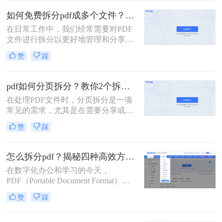
与其将整个文件发送给别人或打印所
如何免费拆分pdf成多个文件？这三种方法很好用！
有页面，不如精准地提取所需部分，
这样既高效又专业。
在日常工作中，我们经常需要对PDF
文件进行拆分以更好地管理和分享文
档。对于那些希望免费完成这项任务
赞
踩
的用户来说，有多种选择可以实现这
一目标。那么如何免费拆分pdf成多个
文件呢？本文将介绍三种无需付费即
pdf如何分页拆分？教你2个拆分方法！
可使用的PDF拆分方法。
在处理PDF文件时，分页拆分是一项
常见的需求，尤其是在需要分享或打
印部分页面时。那么pdf如何分页拆分
赞
踩
呢？本文将介绍两种分页拆分PDF的
方法，帮助您高效地完成PDF分页拆
分任务。
怎么拆分pdf？揭秘四种高效方法，总有一款适合你！
在数字化办公和学习的今天，
PDF（Portable Document Format）因
其跨平台、格式固定的特性，已成为
赞
踩
我们日常工作中最常用的文件格式之
一。我们常常会收到或拥有一个庞大