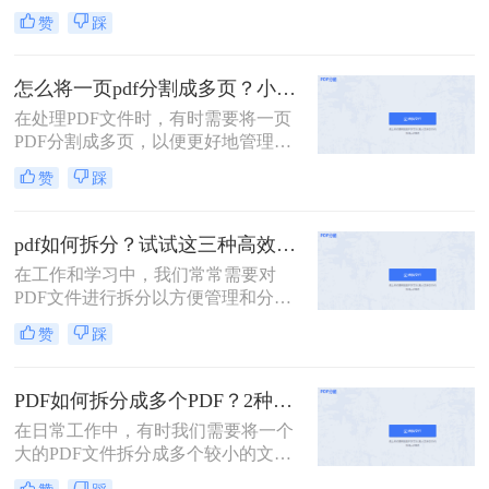
扮演着重要角色。然而，有时我们需
作。
赞
踩
要将一个PDF文件拆分成多个文件，
以便更好地管理和使用。本文将介绍
两种常用的PDF拆分方法，帮助您轻
怎么将一页pdf分割成多页？小编给你分享这三种方法！
松实现PDF文件的拆分。
在处理PDF文件时，有时需要将一页
PDF分割成多页，以便更好地管理和
使用。那么怎么将一页pdf分割成多页
赞
踩
呢？本文将介绍三种实用的方法，帮
助读者轻松实现PDF页面的分割。
pdf如何拆分？试试这三种高效靠谱拆分方法!
在工作和学习中，我们常常需要对
PDF文件进行拆分以方便管理和分
享。无论是为了减少文件大小以便于
赞
踩
传输，还是为了提取特定页面用于报
告或演示，掌握几种有效的PDF拆分
技巧都是非常有帮助的。那么pdf如何
PDF如何拆分成多个PDF？2种高效方法详解分享
拆分呢？本文将介绍三种简单且实用
在日常工作中，有时我们需要将一个
的方法来拆分PDF文件。
大的PDF文件拆分成多个较小的文
件，以便更好地管理和使用。无论是