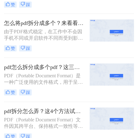
要，我们可能希望将一个较大的PDF
赞
踩
文件拆分成几个较小的部分。那么如
何将一个pdf拆成两部分呢？以下是一
些常用的方法，帮助您轻松实现将一
怎么将pdf拆分成多个？来看看这几个PDF拆分方法！
个PDF拆成两部分的目标。
由于PDF格式稳定，在工作中不会因
手机不同或开启软件不同而受到影
响，因此我们经常使用PDF来传输文
赞
踩
件。但是，经常会遇到一种情况，需
要发送给他人的内容只是文件中的一
部分内容，有些内容并不方便给他人
pdf怎么拆分成多个pdf？这三种方法教你轻松拆分！
看。因此，此时最好的办法就是把它
PDF（Portable Document Format）是
拆分。所以，怎么将pdf拆分成多个
一种广泛使用的文件格式，用于呈现
呢？以下是3种有用的PDF拆分方法，
文档，因为它可以保持原始文档的格
一起来看看吧。
赞
踩
式和布局，不受操作系统、软件或硬
件的影响。然而，有时我们可能需要
将一个大型PDF文件拆分成多个较小
pdf拆分怎么弄？这4个方法试试看吧！
的PDF文件，以便于传输、编辑或阅
PDF（Portable Document Format）文
读。那么pdf怎么拆分成多个pdf呢？
件因其跨平台、保持格式一致性等特
本文将介绍三种拆分PDF的方法，并
点，在办公和学习中得到了广泛应
提供一些实用技巧。
赞
踩