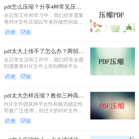
文件压缩方法。
pdf怎么压缩？分享4种常见压缩方法！
在日常工作和学习中，我们经常需要
将PDF文件压缩以节省存储空间或加
快传输速度。那么pdf怎么压缩呢？本
赞
踩
文将介绍几种常见的PDF压缩方法。
pdf太大上传不了怎么办？两招帮你解决！
在日常生活和工作中，我们经常会遇
到需要将PDF文件上传到网络平台或
发送给他人的情况。然而，有时PDF
赞
踩
文件过大，导致无法顺利上传或发
送。那么pdf太大上传不了怎么办呢？
本文将介绍两种解决PDF文件过大无
pdf太大怎样压缩？教你三种高效方法！
法上传的方法，帮助你轻松应对这一
PDF文件因其跨平台性和格式稳定性
问题。
而被广泛使用，但过大的PDF文件不
仅占用存储空间，还会影响传输速度
赞
踩
和加载速度。为了解决pdf太大怎样压
缩问题，本文将介绍三种压缩PDF文
件的方法。