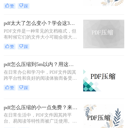
大，不便于传输和存储。那么怎么压
赞
踩
缩pdf文件大小免费呢？本文将介绍两
种免费压缩PDF文件大小的方法。
pdf太大了怎么变小？学会这3个方法就够了！
PDF文件是一种常见的文档格式，但
有时候它们的文件大小可能会很大，
难以通过电子邮件或其他方式共享。
赞
踩
在这种情况下，大家可以使用以下方
法压缩PDF文件，一起来看一下pdf太
大了怎么变小吧。
pdf怎么压缩到5m以内？用这二种压缩方法！
在日常办公和学习中，PDF文件因其
跨平台性和良好的阅读体验而备受欢
迎。然而，有时PDF文件过大，不仅
赞
踩
占用存储空间，还会影响传输速度。
那么pdf怎么压缩到5m以内呢？本文
将介绍两种将PDF文件压缩到5M以内
pdf怎么压缩的小一点免费？来试试这二种压缩方法！
的方法。
在日常生活中，PDF文件因其跨平
台、易阅读等特性而被广泛使用。然
而，当PDF文件体积过大时，会给存