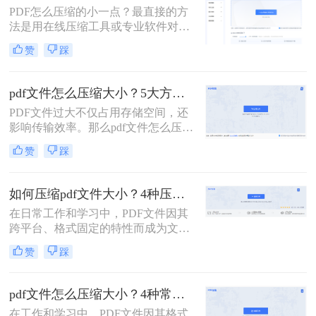
它支持自定义压缩等级、图片重采
PDF怎么压缩的小一点？最直接的方
样，且完全本地处理，安全无广告。
法是用在线压缩工具或专业软件对
下面用一张决策表帮你3秒定位自己
PDF文件进行重新编码和优化，通过
赞
踩
的需求，然后逐一详解每种方法的具
降低图片分辨率、压缩内嵌字体、去
体操作。
除冗余数据等方式，可以在保持内容
可读的前提下将文件体积缩小到原来
pdf文件怎么压缩大小？5大方法深度解析与实操指南！
的10%~50%。
PDF文件过大不仅占用存储空间，还
影响传输效率。那么pdf文件怎么压缩
大小呢？本文将系统介绍5种主流压
赞
踩
缩方法，助你精准平衡文件体积与质
量。
如何压缩pdf文件大小？4种压缩方法详解！
在日常工作和学习中，PDF文件因其
跨平台、格式固定的特性而成为文档
交换的首选格式。然而，过大的PDF
赞
踩
文件常常带来诸多不便，无论是通过
电子邮件发送、上传至网络平台还是
存储在有限的设备空间中，都会遇到
pdf文件怎么压缩大小？4种常用压缩方法详解！
限制。因此，掌握如何压缩pdf文件大
在工作和学习中，PDF文件因其格式