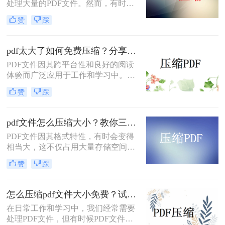
处理大量的PDF文件。然而，有时候
PDF文件过大，不仅占用存储空间，
赞
踩
还会影响上传和分享的速度。为了解
决如何免费压缩pdf文件大小问题，本
文将介绍两种免费压缩PDF文件大小
pdf太大了如何免费压缩？分享二种压缩方法！
的方法。
PDF文件因其跨平台性和良好的阅读
体验而广泛应用于工作和学习中。然
而，有时PDF文件体积过大，不仅占
赞
踩
用存储空间，还会影响传输速度。那
么pdf太大了如何免费压缩呢？本文将
介绍两种免费压缩PDF文件的方法。
pdf文件怎么压缩大小？教你三种实用压缩方法！
PDF文件因其格式特性，有时会变得
相当大，这不仅占用大量存储空间，
还可能影响传输速度。那么pdf文件怎
赞
踩
么压缩大小呢？本文将介绍三种有效
的PDF文件压缩方法。
怎么压缩pdf文件大小免费？试试这二种压缩方法！
在日常工作和学习中，我们经常需要
处理PDF文件，但有时候PDF文件过