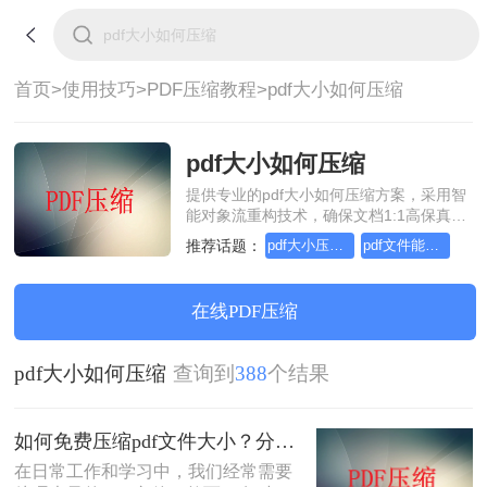
首页>
使用技巧>
PDF压缩教程>
pdf大小如何压缩
pdf大小如何压缩
提供专业的pdf大小如何压缩方案，采用智
能对象流重构技术，确保文档1:1高保真还
原且排版不乱码。支持一键批量处理，全
推荐话题：
pdf大小压缩，实用方法不要错过
pdf文件能压缩吗，实用的方法来了
链路 SSL 加密保障隐私安全。助您快速实
现pdf大小如何压缩，无需安装，高效办
公。
在线PDF压缩
pdf大小如何压缩
查询到
388
个结果
如何免费压缩pdf文件大小？分享二个实用压缩方法！
在日常工作和学习中，我们经常需要