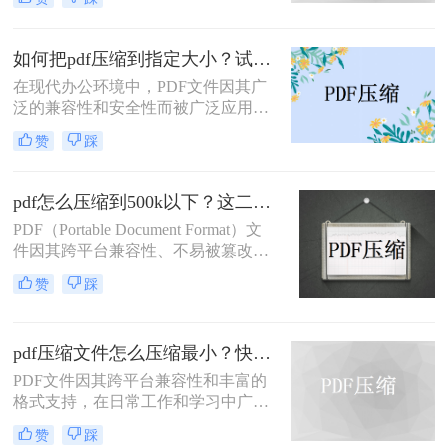
影响传输速度或占用过多存储空间。
五种主流压缩方案，帮助您根据实际
那么如何压缩pdf呢？本文将介绍两种
场景快速选择最合适的方法。
压缩PDF的方法。
如何把pdf压缩到指定大小？试试这4种压缩方法！
在现代办公环境中，PDF文件因其广
泛的兼容性和安全性而被广泛应用。
然而，当这些文件过大时，会带来传
赞
踩
输不便、占用过多存储空间等问题。
因此，学会如何把pdf压缩到指定大小
变得尤为重要。本文将详细介绍四种
pdf怎么压缩到500k以下？这二种压缩方法你可以轻松学会！
常用的方法，帮助您轻松应对这一挑
PDF（Portable Document Format）文
战。
件因其跨平台兼容性、不易被篡改的
特性以及保持文档格式一致性的能
赞
踩
力，在日常办公和文件分享中得到了
广泛应用。然而，有时我们需要将
PDF文件压缩到较小的大小，以便于
pdf压缩文件怎么压缩最小？快来试着使用这三种压缩方法！
上传、发送或存储。那么pdf怎么压缩
到500k以下呢？本文将介绍两种将
PDF文件因其跨平台兼容性和丰富的
PDF文件压缩到500K以下的方法。
格式支持，在日常工作和学习中广泛
应用。然而，有时我们需要将PDF文
赞
踩
件压缩到最小，以便更高效地存储和