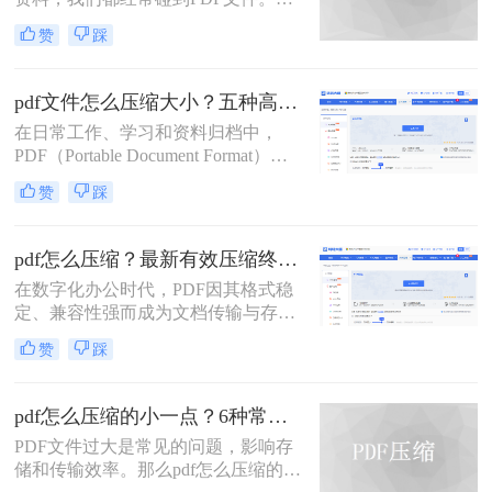
工作中，发送邮件需要PDF文件格
赞
踩
式，但太大的PDF文件也是一个棘手
的问题。多数企业邮箱中传附件大小
被限制为5M，否则就发送不了。若能
pdf文件怎么压缩大小？五种高效方法全面解析与实战！
pdf文件怎么压缩大小，那就可轻松上
在日常工作、学习和资料归档中，
传。在今天，我们将分享两种简单的
PDF（Portable Document Format）因
pdf文件压缩方式。
其跨平台、格式固定的特性而成为最
赞
踩
常用的文件格式之一。然而，随之而
来的问题是PDF文件体积往往过大，
不仅占用存储空间，更在邮件发送、
pdf怎么压缩？最新有效压缩终极指南！
即时通讯传输和网页上传时带来诸多
在数字化办公时代，PDF因其格式稳
不便。如何在不显著损失质量的前提
定、兼容性强而成为文档传输与存档
下，有效“瘦身”PDF文件，已成为一
的首选。然而，高分辨率图片、嵌入
项必备技能。
赞
踩
字体和多媒体内容也使得PDF文件体
积动辄数十兆甚至上百兆，给邮件发
送、云端存储和即时分享带来了巨大
pdf怎么压缩的小一点？6种常用方案详解！
困扰。如何高效、无损（或视觉无
PDF文件过大是常见的问题，影响存
损）地压缩PDF，成为一个普遍需
储和传输效率。那么pdf怎么压缩的小
求。那么pdf怎么压缩呢？