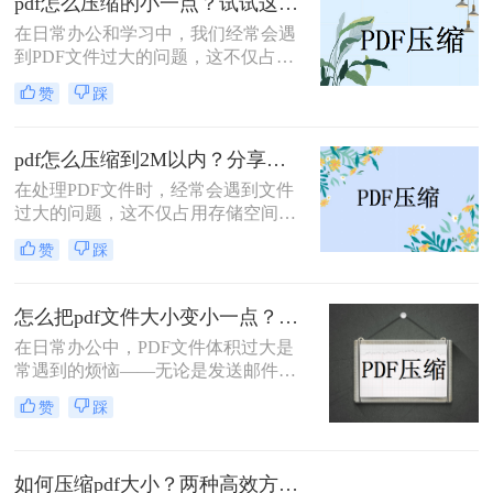
pdf怎么压缩的小一点？试试这三种实用压缩方法！
在日常办公和学习中，我们经常会遇
到PDF文件过大的问题，这不仅占用
了大量的存储空间，还影响了文件的
赞
踩
传输速度。那么pdf怎么压缩的小一点
呢？为了满足不同的需求，本文将介
绍三种实用的PDF压缩方法，帮助您
pdf怎么压缩到2M以内？分享两种实用压缩方法！
轻松将PDF文件压缩得更小。
在处理PDF文件时，经常会遇到文件
过大的问题，这不仅占用存储空间，
还影响文件的传输速度。为了满足特
赞
踩
定需求，将PDF文件压缩到2M以内变
得尤为重要。那么pdf怎么压缩到2M
以内呢？本文将介绍两种常用的PDF
怎么把pdf文件大小变小一点？四种方法对比，一看就懂！
压缩方法。
在日常办公中，PDF文件体积过大是
常遇到的烦恼——无论是发送邮件受
限于附件大小，还是上传系统提示文
赞
踩
件超限，都让人头疼。那么，怎么把
PDF文件大小变小一点呢？本文将先
给出四种方案的直观对比，再逐一拆
如何压缩pdf大小？两种高效方法详解！
解操作步骤，您可根据文件数量、压