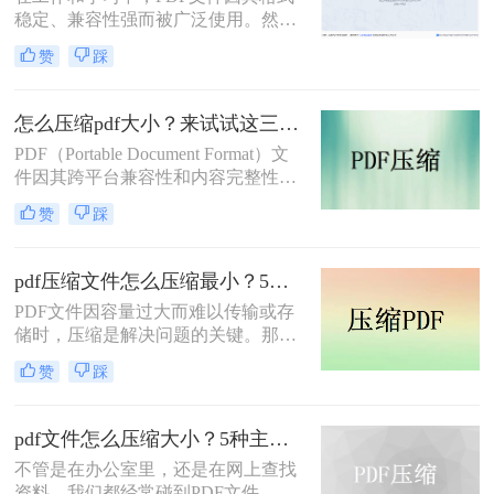
小的技能显得至关重要。
稳定、兼容性强而被广泛使用。然
而，PDF文件体积过大常会导致存储
赞
踩
空间不足、传输速度慢等问题。那么
pdf文件怎么压缩大小呢？本文整理了
4种常用的PDF压缩方法，帮助您快速
怎么压缩pdf大小？来试试这三种压缩方式！
减小文件大小。
PDF（Portable Document Format）文
件因其跨平台兼容性和内容完整性而
广泛应用于各种场合。然而，随着
赞
踩
PDF文件中包含的图片、图表、字体
等资源越来越多，文件体积也逐渐增
大，给存储和传输带来了不便。那么
pdf压缩文件怎么压缩最小？5个常用方法全解析！
怎么压缩pdf大小呢？为了解决这个问
PDF文件因容量过大而难以传输或存
题，本文将介绍三种压缩PDF大小的
储时，压缩是解决问题的关键。那么
方法。
pdf压缩文件怎么压缩最小呢？本文将
赞
踩
介绍几种高效压缩PDF的方法，帮助
你快速实现最小化压缩。
pdf文件怎么压缩大小？5种主流压缩方法分享！
不管是在办公室里，还是在网上查找
资料，我们都经常碰到PDF文件。在