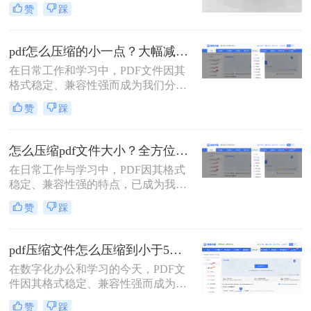
一点呢？本文将详解6种主流压缩方
赞
踩
案，助你快速解决文件体积过大的困
扰。
pdf怎么压缩的小一点？大幅减小文件体积的有效方法全解析！
在日常工作和学习中，PDF文件因其
格式稳定、兼容性强而成为我们分享
文档、报告和资料的首选格式。然
赞
踩
而，随之而来的问题也显而易见：过
大的PDF文件不仅占用存储空间，更
在通过邮件发送、即时通讯工具传输
怎么压缩pdf文件大小？全方位高效压缩方法终极指南！
或上传至云平台时受到限制，严重影
在日常工作与学习中，PDF因其格式
响效率。因此，pdf怎么压缩的小一
稳定、兼容性强的特点，已成为我们
点，成为一项必备技能。
分享文档、报告和论文的首选格式。
赞
踩
然而，过大的PDF文件常常会带来诸
多不便：堵塞邮箱附件、拖慢传输速
度、占用大量存储空间，甚至可能超
pdf压缩文件怎么压缩到小于5M？4种压缩方法终极指南！
出某些平台的上传限制。因此，掌握
在数字化办公和学习的今天，PDF文
怎么压缩pdf文件大小的技能显得至关
件因其格式稳定、兼容性强而成为我
重要。
们日常传输文档的首选。然而，我们
赞
踩