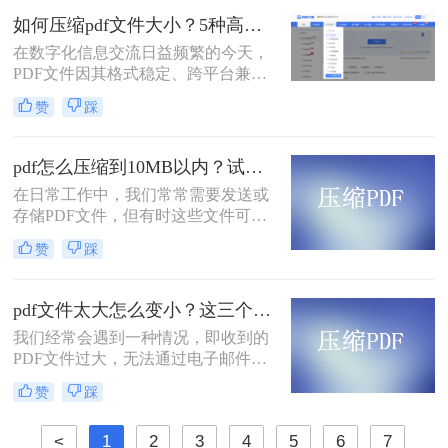
处理带来不便。那么如何把pdf文件变
如何压缩pdf文件大小？5种高效压缩全面解析！
小一点呢？本文将介绍两种简单有效
在数字化信息交流日益频繁的今天，
的方法来压缩PDF文件大小，帮助您
PDF文件因其格式稳定、跨平台兼容
节省空间并提高工作效率。
的特性而成为文档分发的首选。然
赞
踩
而，过大的PDF文件常常带来诸多不
便，例如占用过多存储空间、拖慢系
统响应、导致电子邮件附件发送失败
pdf怎么压缩到10MB以内？试试这4个压缩方法！
或严重影响网络传输与下载效率。因
在日常工作中，我们常常需要发送或
此，掌握高效、可靠的pdf压缩技术，
存储PDF文件，但有时这些文件可能
对于提升个人与团队的工作效率至关
会过大，导致传输不便或者占用过多
重要。那么如何压缩pdf文件大小呢？
赞
踩
存储空间。为了应对这种情况，我们
本文将深入探讨多种主流且高效的
需要掌握一些有效的PDF压缩技巧，
PDF压缩方法，从在线工具、专业软
确保文件大小不超过10MB。那么pdf
件到命令行技术与预处理技巧，为您
pdf文件太大怎么变小？这三个方法都可以缩小！
怎么压缩到10MB以内呢？本文将介
提供一个全面、详尽的解决方案库。
我们经常会遇到一种情况，即收到的
绍几种常用的PDF压缩方法。
PDF文件过大，无法通过电子邮件或
其他方式进行传输。那么，pdf文件太
赞
踩
大怎么变小呢？在本文中，我们将向
您介绍一些有效的方法，可以帮助您
<
1
2
3
4
5
6
7
压缩PDF文件并减小文件大小。