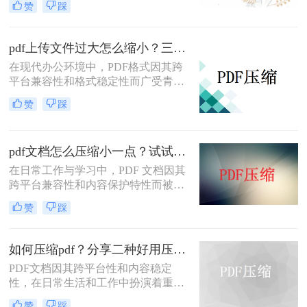
赞
踩
储和传输带来诸多不便。那么pdf怎么
压缩的小一点免费呢？本文将介绍两
种免费且实用的PDF压缩方法。
pdf上传文件过大怎么缩小？三招助你轻松缩小！
在现代办公环境中，PDF格式因其跨
平台兼容性和格式稳定性而广受青
睐。然而，高清图片、复杂布局和丰
赞
踩
富内容往往导致PDF文件体积庞大，
给文档传输和分享带来不便。那么pdf
上传文件过大怎么缩小呢？本文将介
pdf文档怎么压缩小一点？试试这5个压缩方法！
绍三种简单实用的PDF压缩技巧，助
你轻松优化PDF文件，提升文档传输
在日常工作与学习中，PDF 文档因其
效率。
跨平台兼容性和内容保护特性而被广
泛使用。然而，当 PDF 文件中包含大
赞
踩
量高分辨率图片、内嵌字体或复杂图
形时，文件体积往往变得十分庞大，
不仅占用存储空间，还经常因超过邮
如何压缩pdf？分享二种好用压缩方法！
箱附件限制或上传耗时过长而影响办
PDF文档因其跨平台性和内容稳定
公效率。那么PDF 文档怎么压缩小一
性，在日常生活和工作中扮演着重要
点呢？本文从压缩效果、操作难度、
角色。然而，有时PDF文件过大，会
处理速度、隐私安全四个维度，对比
赞
踩