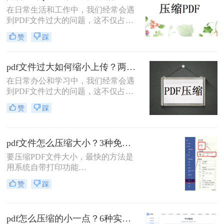
缩质量要求和隐私需求快速选择最合
在日常生活和工作中，我们经常会遇
适的方法。
到PDF文件过大的问题，这不仅占用
了大量的存储空间，还降低了文件的
赞
踩
传输效率。因此，掌握几种有效的
PDF压缩方法显得尤为重要。那么如
何压缩pdf大小呢？本文将介绍两种常
pdf文件过大如何缩小上传？两种缩小并上传的有效方法!
用的PDF压缩方法，以帮助您更好地
在日常办公和学习中，我们经常会遇
压缩PDF文件。
到PDF文件过大的问题，这不仅占用
了大量的存储空间，还影响了文件的
赞
踩
上传速度和分享效率。那么pdf文件过
大如何缩小上传呢？本文将介绍两种
缩小PDF文件大小的方法，帮助您轻
pdf文件怎么压缩大小？3种免费+1种专业方法全攻略（附决策表）！
松解决PDF文件过大的问题。
要压缩PDF文件大小，最快的方法是
用系统自带打印功能
（Windows/macOS均支持）或在线免
赞
踩
费工具（如PDFmao、转转大师）直
接降低文件体积；若需批量处理、无
损压缩或超过免费限制，推荐使用专
pdf怎么压缩的小一点？6种实用方法详解（2026最新）
业软件「转转大师PDF转换器」——