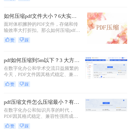
常常会遇到一个令人头疼的问题：一
个重要的PDF文件，可能因为包含高
清图片、复杂图表或嵌入字体而体积
如何压缩pdf文件大小？6大实用压缩方案深度解析！
庞大，动辄几十兆甚至上百兆。无论
面对体积臃肿的PDF文件，存储和传
是通过电子邮件发送（通常有附件大
输效率大打折扣。那么如何压缩pdf文
小限制）、上传至学习平台还是提交
件大小呢？本文为您梳理6种主流压
至企业系统，文件大小限制（如常见
赞
踩
缩方案，从原理到实操，助您轻松掌
的5MB）往往是一道难以逾越的关
握PDF文件压缩技巧。
卡。那么pdf压缩文件怎么压缩到小于
5M呢？
pdf如何压缩到5m以下？3 大方法手把手教，轻松过平台限制！
在数字化办公和学术交流日益频繁的
今天，PDF文件因其格式稳定、兼容
性强而成为我们传递信息的主要载
赞
踩
体。然而，一个棘手的问题常常困扰
着我们：文件体积过大。无论是通过
电子邮件发送简历、在学术平台提交
pdf压缩文件怎么压缩最小？有效压缩方法终极指南！
论文，还是在微信等即时通讯工具中
在数字化办公和知识共享的时代，
分享资料，平台往往对附件大小有严
PDF因其格式稳定、兼容性强而成为
格限制，最常见的门槛就是5MB。一
文档传输的首选。然而，庞大的PDF
个几十兆甚至上百兆的PDF文件，不
赞
踩
文件时常为我们带来困扰：邮箱附件
仅传输耗时，还可能直接导致发送失