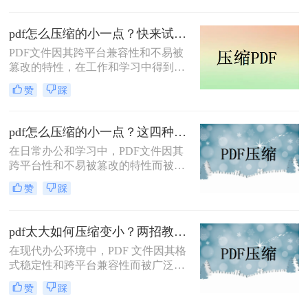
传输。那么pdf压缩文件怎么压缩最小
呢？本文将介绍三种实用的PDF压缩
pdf怎么压缩的小一点？快来试试这4种压缩方法！
方法。
PDF文件因其跨平台兼容性和不易被
篡改的特性，在工作和学习中得到了
广泛应用。然而，PDF文件有时体积
赞
踩
过大，不便于存储和传输。那么pdf怎
么压缩的小一点呢？本文将介绍四种
有效的PDF压缩方法。
pdf怎么压缩的小一点？这四种压缩方法了解一下
在日常办公和学习中，PDF文件因其
跨平台性和不易被篡改的特性而被广
泛使用。然而，有时PDF文件过大，
赞
踩
会给传输和存储带来不便。那么pdf怎
么压缩的小一点呢？本文将介绍四种
将PDF压缩得更小的方法。
pdf太大如何压缩变小？两招教你轻松压缩！
在现代办公环境中，PDF 文件因其格
式稳定性和跨平台兼容性而被广泛使
用。然而，当这些文件变得过大时，
赞
踩
它们不仅占用大量存储空间，而且在