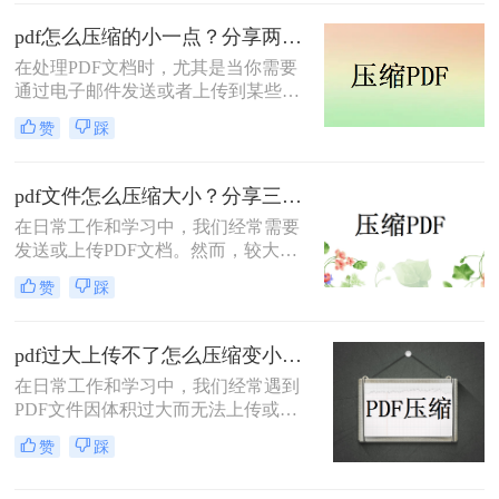
网络上传输时效率低下，甚至无法上
传到某些平台。因此，掌握pdf太大如
pdf怎么压缩的小一点？分享两种实用压缩方法！
何压缩变小是十分必要的。本文将介
在处理PDF文档时，尤其是当你需要
绍两种实用的方法来解决这个问题，
通过电子邮件发送或者上传到某些对
帮助您轻松完成 PDF 文件的压缩。
文件大小有限制的平台时，压缩PDF
赞
踩
文件变得尤为重要。那么pdf怎么压缩
的小一点呢？本文将介绍两种有效的
PDF压缩方法。
pdf文件怎么压缩大小？分享三种实用压缩方法！
在日常工作和学习中，我们经常需要
发送或上传PDF文档。然而，较大的
文件可能会导致传输缓慢或者无法满
赞
踩
足上传限制。那么pdf文件怎么压缩大
小呢？本文将介绍三种有效的PDF压
缩方法，帮助你轻松减小文件大小。
pdf过大上传不了怎么压缩变小？快来试试这3种压缩方法！
在日常工作和学习中，我们经常遇到
PDF文件因体积过大而无法上传或分
享的情况。那么pdf过大上传不了怎么
赞
踩
压缩变小呢？为了帮助您轻松应对这
一难题，本文将介绍三种有效的PDF