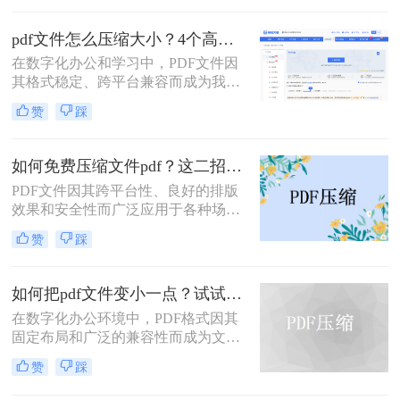
大小限制、微信无法发送、云盘上传
败。
下载耗时、设备存储空间告急。pdf压
pdf文件怎么压缩大小？4个高效传输与存储方法详解！
缩文件怎么压缩最小，成为许多人迫
在数字化办公和学习中，PDF文件因
切需要的技能。
其格式稳定、跨平台兼容而成为我们
日常交流的首选格式。然而，过大的
赞
踩
PDF文件——无论是包含大量高分辨
率图片的学术论文、扫描版的电子
书，还是设计精美的产品手册——都
如何免费压缩文件pdf？这二招快来看！
会给邮件发送、云端存储和即时传输
PDF文件因其跨平台性、良好的排版
带来诸多不便。幸运的是，通过一系
效果和安全性而广泛应用于各种场
列高效的方法，我们可以显著减小
合。然而，过大的PDF文件可能会给
PDF文件的体积，而无需牺牲过多的
赞
踩
传输和存储带来不便。那么如何免费
可读性。那么pdf文件怎么压缩大小
压缩文件pdf呢？本文将介绍三种免费
呢？本文将深入探讨多种pdf压缩方
压缩PDF文件的方法，帮助您轻松解
法，从在线工具到专业软件，从自动
如何把pdf文件变小一点？试试这两种简单有效的方法压缩大小
决PDF文件过大的问题。
优化到手动精调，助您轻松驾驭PDF
在数字化办公环境中，PDF格式因其
文件大小。
固定布局和广泛的兼容性而成为文档
分享的理想选择。然而，当PDF文件
赞
踩
包含大量图像或复杂排版时，其体积
可能会变得非常大，给存储、传输及