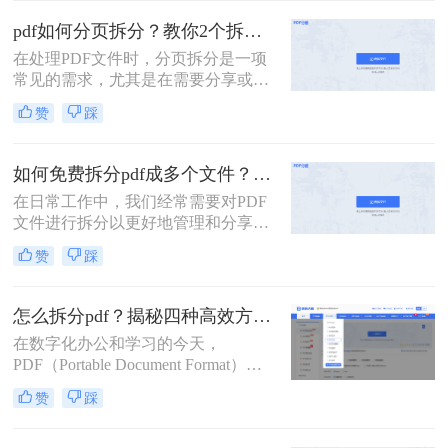
与其将整个文件发送给别人或打印所
pdf如何分页拆分？教你2个拆分方法！
有页面，不如精准地提取所需部分，
这样既高效又专业。
在处理PDF文件时，分页拆分是一项
常见的需求，尤其是在需要分享或打
印部分页面时。那么pdf如何分页拆分
赞
踩
呢？本文将介绍两种分页拆分PDF的
方法，帮助您高效地完成PDF分页拆
分任务。
如何免费拆分pdf成多个文件？这三种方法很好用！
在日常工作中，我们经常需要对PDF
文件进行拆分以更好地管理和分享文
档。对于那些希望免费完成这项任务
赞
踩
的用户来说，有多种选择可以实现这
一目标。那么如何免费拆分pdf成多个
文件呢？本文将介绍三种无需付费即
怎么拆分pdf？揭秘四种高效方法，总有一款适合你！
可使用的PDF拆分方法。
在数字化办公和学习的今天，
PDF（Portable Document Format）因
其跨平台、格式固定的特性，已成为
赞
踩
我们日常工作中最常用的文件格式之
一。我们常常会收到或拥有一个庞大