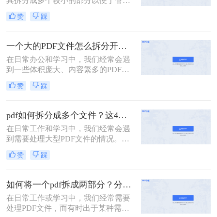
其拆分成多个较小的部分以便于管
理、分享或分别处理不同的章节。无
赞
踩
论是学术研究、项目管理还是日常办
公，掌握如何拆分PDF文件都是一项
非常实用的技能。以下是一篇关于怎
一个大的PDF文件怎么拆分开成几个文件？这三种PDF拆分方法轻松搞定！
么把一个大的pdf拆分的详细指南。
在日常办公和学习中，我们经常会遇
到一些体积庞大、内容繁多的PDF文
件。这些文件可能包含多个章节、报
赞
踩
告或文档，但出于某种需要，我们可
能需要将它们拆分成多个小文件，以
便于分享、存储或阅读。那么一个大
pdf如何拆分成多个文件？这4种方法教你轻松拆分！
的PDF文件怎么拆分开成几个文件
在日常工作和学习中，我们经常会遇
呢？本文将为您介绍几种实用的方
到需要处理大型PDF文件的情况。有
法，帮助您轻松将一个大的PDF文件
时，为了方便管理、分享或仅需要文
拆分成多个文件。
赞
踩
件中的某一部分内容，我们需要将
PDF拆分成多个单独的文件。那么pdf
如何拆分成多个文件呢？本文将详细
如何将一个pdf拆成两部分？分享这三个轻松拆分方法！
介绍几种常用的PDF拆分方法，帮助
在日常工作或学习中，我们经常需要
您轻松实现PDF文件的分割。
处理PDF文件，而有时出于某种需