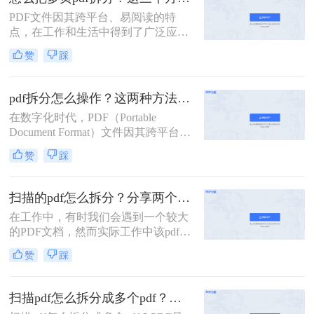
自带功能的方法。
PDF文件因其跨平台、易阅读的特
点，在工作和生活中得到了广泛应
用。然而，有时我们需要将多页的
赞
踩
PDF文件拆分成单独页面或多个部
分，以便更好地管理和使用。那么怎
么把多页pdf拆分呢？本文将介绍三种
pdf拆分怎么操作？这两种方法简单好用！
拆分多页PDF文件的实用方法，帮助
在数字化时代，PDF（Portable
您轻松应对各种拆分需求。
Document Format）文件因其跨平台兼
容性和内容稳定性而广受欢迎。然
赞
踩
而，有时我们需要对大型PDF文件进
行拆分，以提取其中某些部分或将其
分割成更小的单元，以便于管理、分
扫描的pdf怎么拆分？分享两个实用拆分的方法！
享或编辑。那么PDF拆分怎么操作
在工作中，有时我们会遇到一个较大
呢？本文将为您介绍几种常见的PDF
的PDF文档，然而实际工作中该pdf文
拆分方法，帮助您轻松完成这项任
档的内容是分模块处理的。这时我们
务。
赞
踩
就可以使用PDF拆分功能，将整个
PDF文档按照工作需要拆分成多个pdf
文档，方便工作中文档的传输处理和
扫描pdf怎么拆分成多个pdf？这三种PDF拆分方法轻松搞定！
重要内容的查找。下面我们就将介绍