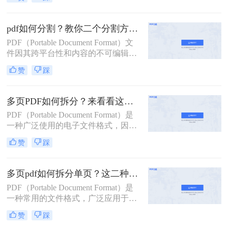
用。然而，有时我们需要将一个较大
的PDF文件拆分成多个小文件，以便
于分享、管理或打印。那么pdf拆分怎
pdf如何分割？教你二个分割方法！
么弄呢？本文将详细介绍几种常见的
PDF（Portable Document Format）文
PDF拆分方法，帮助您轻松完成PDF
件因其跨平台性和内容的不可编辑
文件的拆分工作。
性，在日常工作和学习中得到了广泛
赞
踩
应用。然而，有时我们需要将较大的
PDF文件分割成多个较小的部分，以
便于管理、传输或打印。那么pdf如何
多页PDF如何拆分？来看看这三个PDF拆分方法！
分割呢？本文将详细介绍几种PDF分
PDF（Portable Document Format）是
割的方法，帮助您轻松完成这一任
一种广泛使用的电子文件格式，因其
务。
跨平台、不易修改的特性而备受青
赞
踩
睐。然而，有时我们可能需要对一个
包含多页的PDF文件进行拆分，以便
单独处理或分享其中的某一部分。那
多页pdf如何拆分单页？这二种方法可以有效解决你的问题！
么多页pdf如何拆分呢？本文将详细介
PDF（Portable Document Format）是
绍几种拆分多页PDF的方法，帮助读
一种常用的文件格式，广泛应用于文
者轻松应对这一需求。
档分享、电子书、合同签署等领域。
赞
踩
然而，有时我们可能需要将一个包含