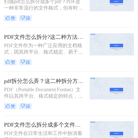
扫描pdf怎么拆分成多个pdf？PDF是
扫描的pdf怎么拆分方法，希望能给读
一种非常流行的文件格式，但有时候
者的工作带来方便。
我们需要将一个大的PDF文件拆分成
赞
踩
多个小的文件，以便于管理和分享。
本文将介绍一些拆分PDF文件的方
法。
PDF文件怎么拆分?这二种方法教你轻松拆分!
PDF文件作为一种广泛应用的文档格
式，因其跨平台、格式稳定、易于打
印等优点，在办公、学习等领域得到
赞
踩
了广泛的使用。然而，有时我们可能
需要对PDF文件进行拆分，以便更好
地管理和使用其中的内容。那么PDF
pdf拆分怎么弄？这二种拆分方法看看！
文件怎么拆分呢？本文将详细介绍
PDF（Portable Document Format）文
PDF文件拆分的方法和步骤，帮助读
件以其跨平台、格式稳定的特点，在
者轻松实现PDF文件的拆分操作。
办公、学习等领域得到了广泛应用。
赞
踩
然而，有时我们需要对PDF文件进行
拆分，以便更好地管理和使用其中的
内容。本文将详细介绍pdf拆分怎么弄
PDF文件怎么拆分成多个文件？看看这三种拆分方法！
的方法，帮助读者轻松完成这一操
PDF文件在日常生活和工作中扮演着
作。