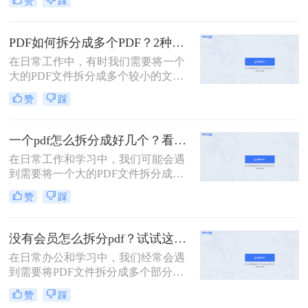
赞
踩
张呢？本文将介绍两种常用的拆分
PDF的方法。
PDF如何拆分成多个PDF？2种高效方法详解分享
在日常工作中，有时我们需要将一个
大的PDF文件拆分成多个较小的文
件，以便更好地管理和使用。无论是
赞
踩
为了便于共享、减少文件大小还是针
对特定页面进行编辑，掌握PDF拆分
技巧都是非常有用的。那么PDF如何
一个pdf怎么拆分成好几个？看看下面的二种方法！
拆分成多个PDF呢？本文将介绍两种
在日常工作和学习中，我们可能会遇
简单且高效的PDF拆分方法。
到需要将一个大的PDF文件拆分成多
个较小文件的情况。例如，为了便于
赞
踩
共享、减少文件大小或是针对特定页
面进行编辑，掌握PDF拆分技巧是非
常有用的。那么一个pdf怎么拆分成好
没有会员怎么拆分pdf？试试这二种拆分方法！
几个呢？本文将详细介绍两种常见的
在日常办公和学习中，我们经常会遇
PDF拆分方法。
到需要将PDF文件拆分成多个部分的
情况。然而，许多PDF处理工具都需
赞
踩
要会员权限才能使用拆分功能。那么