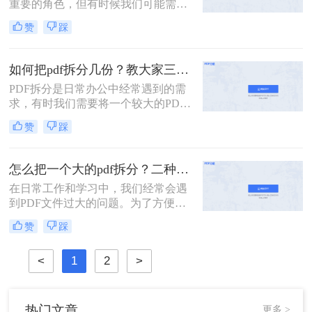
重要的角色，但有时候我们可能需要
将一个较大的PDF文件拆分成多个小
赞
踩
文件，以便更好地管理和使用。那么
PDF文件怎么拆分成多个文件呢？下
面将介绍三种实用的方法，帮助你轻
如何把pdf拆分几份？教大家三种方法！
松实现PDF文件的拆分。
PDF拆分是日常办公中经常遇到的需
求，有时我们需要将一个较大的PDF
文件拆分成多个小文件，以便于分
赞
踩
享、存档或编辑。那么如何把pdf拆分
几份呢？本文将介绍三种不同的方
法，帮助你轻松将PDF文件拆分成多
怎么把一个大的pdf拆分？二种pdf拆分方法看一看！
份。
在日常工作和学习中，我们经常会遇
到PDF文件过大的问题。为了方便管
理和使用，有时需要将大型PDF文件
赞
踩
拆分成多个较小的文件。那么怎么把
一个大的pdf拆分呢？本文将为您介绍
<
1
2
>
两种实用的拆分大型PDF文件的方
法，帮助您轻松应对这一需求。
热门文章
更多 >