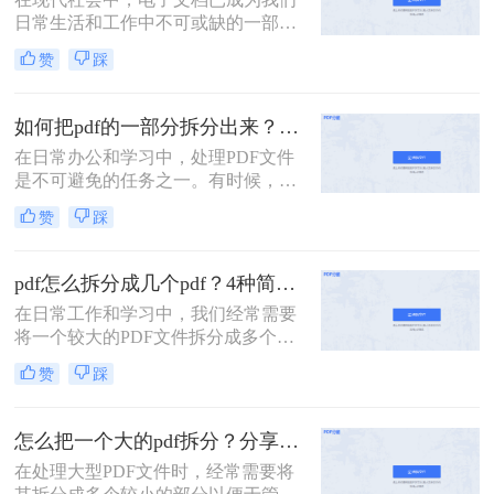
的方法，帮助你轻松拆分PDF文件。
日常生活和工作中不可或缺的一部
分。而PDF文件是最常见和流行的电
赞
踩
子文档格式之一。但有时我们可能会
遇到这样的情况：我们需要将一个大
型的PDF文件拆分成多个小文件，以
如何把pdf的一部分拆分出来？这3种分割方法很简单！
便更方便地阅读、共享或打印。 那
在日常办公和学习中，处理PDF文件
么，pdf一个文件如何拆分多个文件
是不可避免的任务之一。有时候，我
呢？下面我将为您详细介绍几种简单
们需要从一份PDF文件中提取出某一
有效的方法。
赞
踩
部分内容，以便与他人分享或用于其
他用途。那么如何把pdf的一部分拆分
出来呢？本文将介绍三种将PDF的一
pdf怎么拆分成几个pdf？4种简单方法分享~
部分拆分出来的方法。
在日常工作和学习中，我们经常需要
将一个较大的PDF文件拆分成多个较
小的PDF文件，以便于管理和分享。
赞
踩
那么pdf怎么拆分成几个pdf呢？以下
将详细介绍几种常用的PDF拆分方
法，帮助用户轻松完成拆分任务。
怎么把一个大的pdf拆分？分享三种分割文件的方法！
在处理大型PDF文件时，经常需要将