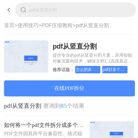
首页>
使用技巧>
PDF压缩教程>
pdf从竖直分割
pdf从竖直分割
提供专业的pdf从竖直分割方案，采用智能
对象流重构技术，确保文档1:1高保真还原
且排版不乱码。支持一键批量处理，全链
推荐话题：
怎么把多个pdf文件压缩成一个文件
pdf好多个怎么压缩成一个文件
路 SSL 加密保障隐私安全。助您快速实现
pdf从竖直分割，无需安装，高效办公。
在线PDF拆分
pdf从竖直分割
查询到
85
个结果
如何将一个pdf文件拆分成多个？教你2招拆分pdf！
PDF文件因其跨平台兼容性、格式稳