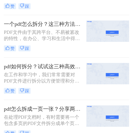
要将一个大的PDF文档拆分成多个小
赞
踩
部分，以便于阅读、编辑或共享。那
么如何拆分pdf呢？本文将介绍两种简
单实用的PDF拆分方法。
一个pdf怎么拆分？这三种方法教你轻松拆分！
PDF文件由于其跨平台、不易被篡改
的特性，在办公、学习和生活中得到
了广泛的应用。然而，有时候一个大
赞
踩
型的PDF文件可能包含多个章节或不
同的内容部分，这时就需要我们将其
拆分成多个小文件，以便更好地管理
pdf如何拆分？试试这三种高效靠谱拆分方法!
和使用。那么一个PDF怎么拆分呢？
在工作和学习中，我们常常需要对
本文将介绍三种拆分PDF文件的方
PDF文件进行拆分以方便管理和分
法，帮助读者轻松实现PDF的拆分操
享。无论是为了减少文件大小以便于
作。
赞
踩
传输，还是为了提取特定页面用于报
告或演示，掌握几种有效的PDF拆分
技巧都是非常有帮助的。那么pdf如何
pdf怎么拆成一页一张？分享两种常用的拆分方法！
拆分呢？本文将介绍三种简单且实用
在处理PDF文档时，有时需要将一个
的方法来拆分PDF文件。
包含多页的PDF文件拆分成单个页面
的PDF文件。那么pdf怎么拆成一页一