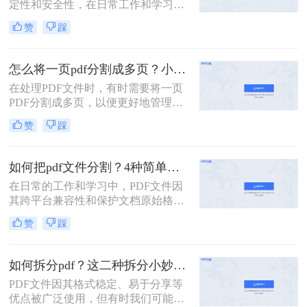
定性和安全性，在日常工作和学习中
扮演着重要角色。然而，有时我们需
赞
踩
要将一个PDF文件拆分成多个文件，
以便更好地管理和使用。本文将介绍
两种常用的PDF拆分方法，帮助您轻
怎么将一页pdf分割成多页？小编给你分享这三种方法！
松实现PDF文件的拆分。
在处理PDF文件时，有时需要将一页
PDF分割成多页，以便更好地管理和
使用。那么怎么将一页pdf分割成多页
赞
踩
呢？本文将介绍三种实用的方法，帮
助读者轻松实现PDF页面的分割。
如何把pdf文件分割？4种简单方法分享~
在日常的工作和学习中，PDF文件因
其跨平台兼容性和保护文档原始格式
的特性而被广泛使用。然而，有时候
赞
踩
为了便于查阅、管理和分享，我们可
能需要将一个较大的PDF文件拆分成
多个较小的文件。那么如何把pdf文件
如何拆分pdf？这二种拆分小妙招了解下！
分割呢？以下是四种常用的PDF文件
PDF文件因其格式稳定、易于分享等
分割方法，每种方法都有其独特的优
优点被广泛使用，但有时我们可能需
势和适用场景。