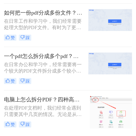
没有会员怎么拆分pdf呢？本文将介绍
两种无需会员权限即可拆分PDF的方
如何把一份pdf分成多份文件？这3种拆分小妙招了解下！
法，帮助您轻松应对这一需求。
在日常工作和学习中，我们经常需要
处理大型的PDF文件。有时为了更便
于查阅或分享，我们可能需要将这些
赞
踩
文件拆分成多个小部分。那么如何把
一份pdf分成多份文件呢？本文将介绍
三种高效的PDF文件拆分方法，帮助
一个pdf怎么拆分成多个pdf？教你3招轻松拆分！
您轻松完成文件拆分任务。
在日常办公和学习中，经常需要将一
个较大的PDF文件拆分成多个较小的
PDF文件，以便于分享、管理或打
赞
踩
印。那么一个pdf怎么拆分成多个pdf
呢？本文将介绍三种将一个PDF拆分
成多个PDF文件的实用方法。
电脑上怎么拆分PDF？四种高效方法详解！
在处理PDF文档时，我们经常会遇到
只需要其中几页的情况。无论是从一
份庞大的报告中提取关键章节，还是
赞
踩
将扫描合并的发票重新分开，“拆分
PDF” 都是一项高频且核心的需求。