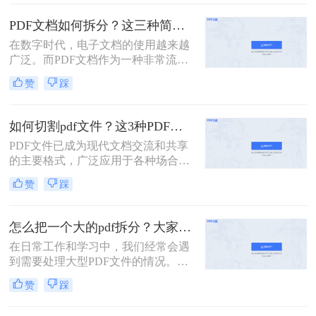
多页的PDF文件拆分成多个单独的单
页PDF文件，以便于更灵活地管理和
PDF文档如何拆分？这三种简单方法可以学习！
使用。那么多页pdf如何拆分单页呢？
在数字时代，电子文档的使用越来越
本文将详细介绍几种拆分多页PDF为
广泛。而PDF文档作为一种非常流行
单页PDF的方法，帮助读者轻松应对
的电子文档格式，常常用于存储和传
这一需求。
赞
踩
输各种类型的文件。然而，有时候我
们可能只需要其中的一部分内容，这
时候就需要将PDF文档拆分为多个部
如何切割pdf文件？这3种PDF分割方法很简单!
分。本文将介绍PDF文档如何拆分，
PDF文件已成为现代文档交流和共享
并提供了几种实用的方法。
的主要格式，广泛应用于各种场合，
如商务、教育、科研等。但是，PDF
赞
踩
文件通常比较大，内容较多，如果需
要查找或编辑其中的某一部分内容，
往往会比较麻烦。为了解决这些问
怎么把一个大的pdf拆分？大家试试这二种常用方法！
题，我们需要一款方便易用的PDF文
在日常工作和学习中，我们经常会遇
件切割工具。那么如何切割pdf文件？
到需要处理大型PDF文件的情况。当
一个工具轻松搞定！一起来看看吧。
这些文件过于庞大，包含多个章节或
赞
踩
页面时，我们可能会希望将其拆分成
多个小文件以便于管理和使用。下