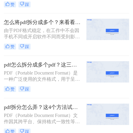
要，我们可能希望将一个较大的PDF
赞
踩
文件拆分成几个较小的部分。那么如
何将一个pdf拆成两部分呢？以下是一
些常用的方法，帮助您轻松实现将一
怎么将pdf拆分成多个？来看看这几个PDF拆分方法！
个PDF拆成两部分的目标。
由于PDF格式稳定，在工作中不会因
手机不同或开启软件不同而受到影
响，因此我们经常使用PDF来传输文
赞
踩
件。但是，经常会遇到一种情况，需
要发送给他人的内容只是文件中的一
部分内容，有些内容并不方便给他人
pdf怎么拆分成多个pdf？这三种方法教你轻松拆分！
看。因此，此时最好的办法就是把它
PDF（Portable Document Format）是
拆分。所以，怎么将pdf拆分成多个
一种广泛使用的文件格式，用于呈现
呢？以下是3种有用的PDF拆分方法，
文档，因为它可以保持原始文档的格
一起来看看吧。
赞
踩
式和布局，不受操作系统、软件或硬
件的影响。然而，有时我们可能需要
将一个大型PDF文件拆分成多个较小
pdf拆分怎么弄？这4个方法试试看吧！
的PDF文件，以便于传输、编辑或阅
PDF（Portable Document Format）文
读。那么pdf怎么拆分成多个pdf呢？
件因其跨平台、保持格式一致性等特
本文将介绍三种拆分PDF的方法，并
点，在办公和学习中得到了广泛应
提供一些实用技巧。
赞
踩