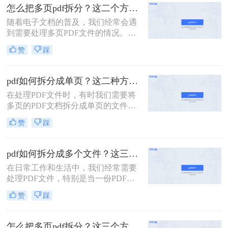
面，我将详细介绍怎么把一个大的pdf
怎么把多页pdf拆分？这二个方法教你轻松拆分！
拆分。
随着电子文档的普及，我们经常会遇
到需要处理多页PDF文件的情况。无
论是为了方便阅读或编辑，还是为了
赞
踩
分发文件，拆分PDF文件都是一个很
有用的技能。那么怎么把多页PDF拆
分呢？在本文中，我们将介绍一些简
pdf如何拆分成单页？这二种方法可以有效解决你的问题！
单而有效的方法，帮助你快速拆分多
在处理PDF文件时，有时我们需要将
页PDF文件。
多页的PDF文档拆分成单页的文件，
以便于单独查看、编辑或分享。那么
赞
踩
PDF如何拆分成单页呢？下面将详细
介绍几种常用的方法来实现PDF拆分
成单页文件。
pdf如何拆分成多个文件？这三种方法教你轻松拆分！
在日常工作和生活中，我们经常需要
处理PDF文件，特别是当一份PDF文
件内容过多，需要拆分成多个文件以
赞
踩
便分享、打印或存储时。本文将详细
介绍pdf如何拆分成多个文件，包括使
用在线工具、专业软件以及操作系统
怎么把多页pdf拆分？这三个方法教你轻松拆分！