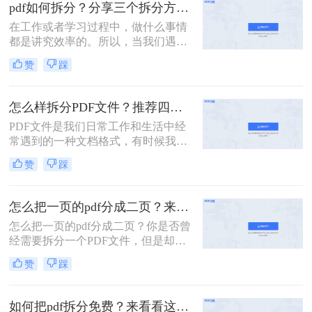
的PDF文件，它可能是一本完整的电
pdf如何拆分？分享三个拆分方法！
子书、一份合并的财务报表，或是一
在工作或者学习过程中，做什么事情
次会议的所有记录。此时，如何从中
都是讲究效率的。所以，当我们遇到
精准、快速地提取出我们需要的部
内容又多篇幅又长的PDF文件时，根
分，就成了一个亟待解决的问
赞
踩
本来不及花太多时间去仔细阅读，这
题。“拆分PDF”这项技能，因此变得
个时候我们就应该把PDF文件拆分成
至关重要。
多个文件以便我们快速查阅。那么有
怎么样拆分PDF文件？推荐四个拆分PDF方法！
没有更加简便高效的方法可以让我们
PDF文件是我们日常工作和生活中经
实现这一操作呢？今天我就推荐三个
常遇到的一种文档格式，有时候我们
实用的方法来教你pdf如何拆分，让你
需要对PDF文件进行拆分，以便更好
快速提高文件处理效率。
赞
踩
地管理和处理。本文将为您详细介绍
怎么样拆分pdf文件，方便您的文档管
理和使用。
怎么把一页的pdf分成二页？来看看这3个PDF拆分方法！
怎么把一页的pdf分成二页？你是否曾
经需要拆分一个PDF文件，但是却不
知道该如何下手？PDF是一种常用的
赞
踩
文件格式，但是在某些情况下，我们
需要将其拆分成多个部分。本文将介
绍几种简单的方法，帮助你轻松拆分
如何把pdf拆分免费？来看看这2个PDF拆分方法！