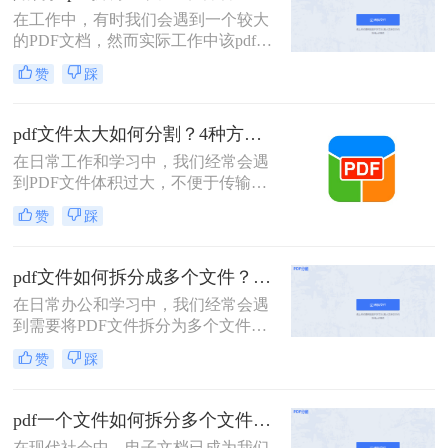
PDF文件。
在工作中，有时我们会遇到一个较大
的PDF文档，然而实际工作中该pdf文
档的内容是分模块处理的。这时我们
赞
踩
就可以使用PDF拆分功能，将整个
PDF文档按照工作需要拆分成多个pdf
文档，方便工作中文档的传输处理和
pdf文件太大如何分割？4种方法教你如何快速拆分！
重要内容的查找。下面我们就将介绍
在日常工作和学习中，我们经常会遇
如何把pdf拆分免费方法，希望能给读
到PDF文件体积过大，不便于传输或
者的工作带来方便。
管理的情况。此时，将PDF文件分割
赞
踩
成多个较小的文件就显得尤为重要。
那么pdf文件太大如何分割呢？以下将
详细介绍几种常用的PDF文件分割方
pdf文件如何拆分成多个文件？这三种方法教你轻松拆分！
法，帮助用户轻松应对大体积PDF文
在日常办公和学习中，我们经常会遇
件的处理难题。
到需要将PDF文件拆分为多个文件的
需求。无论是为了方便分享、减小文
赞
踩
件大小，还是为了将不同章节或内容
分类管理，拆分PDF文件是一项非常
有用的技能。那么PDF文件如何拆分
pdf一个文件如何拆分多个文件？教你4招高效又简单！
成多个文件呢？本文将介绍三种常用
在现代社会中，电子文档已成为我们