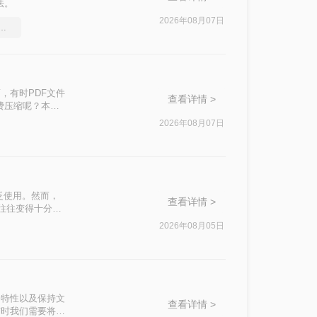
法。
2026年08月07日
df文件大小，教你几个方法
，有时PDF文件
查看详情 >
费压缩呢？本文
2026年08月07日
泛使用。然而，
查看详情 >
积往往变得十分庞
响办公效率。那么
2026年08月05日
私安全四个维
。
篡改的特性以及保持文
查看详情 >
有时我们需要将