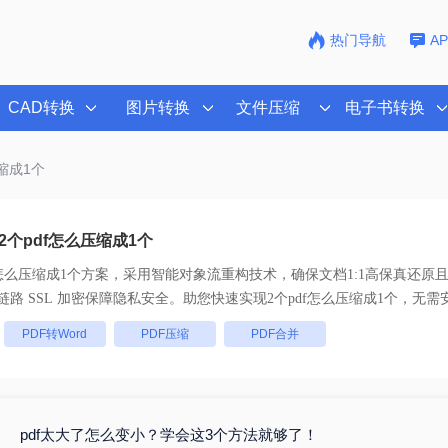
热门导航
A
CAD转换
图片转换
文件压缩
电子书转换
压缩成1个
个pdf怎么压缩成1个
f怎么压缩成1个
方案，采用智能对象流重构技术，确保文档1:1高保真还原
批量处理， 全链路 SSL 加密保障隐私安全。助您快速实现
2个pdf怎么压缩成1个
，无需
：
PDF转Word
PDF压缩
PDF合并
pdf太大了怎么变小？学会这3个方法就够了！