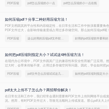
PDF压缩
pdf怎么压缩的小一点
pdf怎么压缩的小一点在线
如何压缩pdf？分享二种好用压缩方法！
PDF文档因其跨平台性和内容稳定性，在日常生活和工作中扮演着重要角
PDF文件过大，会影响传输速度或占用过多存储空间。那么如何压缩pdf呢
种压缩PDF的方法。
PDF压缩
这么好用的压缩pdf文件软件，我一定要分享
好用的p
如何把pdf压缩到指定大小？试试这4种压缩方法！
在现代办公环境中，PDF文件因其广泛的兼容性和安全性而被广泛应用。
过大时，会带来传输不便、占用过多存储空间等问题。因此，学会如何把pd
小变得尤为重要。本文将详细介绍四种常用的方法，帮助您轻松应对这一
PDF压缩
pdf文件怎么压缩试试这几个方法
如何把pdf压缩到指定大小
pdf太大上传不了怎么办？两招帮你解决！
在日常生活和工作中，我们经常会遇到需要将PDF文件上传到网络平台或
况。然而，有时PDF文件过大，导致无法顺利上传或发送。那么pdf太大上
呢？本文将介绍两种解决PDF文件过大无法上传的方法，帮助你轻松应对