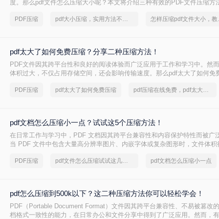
度。那么pdf文件怎么压缩大小呢？本文将介绍三种有效的PDF文件压缩方
PDF压缩
pdf大小压缩，实用方法不要错过
怎样压缩p
pdf太大了如何免费压缩？分享二种压缩方法！
PDF文件因其跨平台性和良好的阅读体验而广泛应用于工作和学习中。然而
体积过大，不仅占用存储空间，还会影响传输速度。那么pdf太大了如何免
将介绍两种免费压缩PDF文件的方法。
PDF压缩
pdf太大了如何免费压缩
pdf压缩在线免费，pdf太大了怎么压缩
pdf文档怎么压缩小一点？试试这5个压缩方法！
在日常工作与学习中，PDF 文档因其跨平台兼容性和内容保护特性而被广
当 PDF 文件中包含大量高分辨率图片、内嵌字体或复杂图形时，文件体
大，不仅占用存储空间，还经常因超过邮箱附件限制或上传耗时过长而影
PDF压缩
pdf文件怎么压缩试试这几个方法
pdf文档怎么压缩小一点
PDF 文档怎么压缩小一点呢？本文从压缩效果、操作难度、处理速度、隐
度，对比五种主流压缩方案，帮助您根据实际场景快速选择最合适的方法
pdf怎么压缩到500k以下？这二种压缩方法你可以轻松学会！
PDF（Portable Document Format）文件因其跨平台兼容性、不易被
档格式一致性的能力，在日常办公和文件分享中得到了广泛应用。然而，