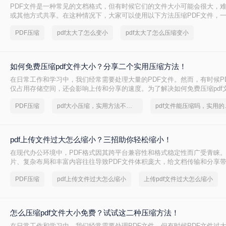
PDF文件是一种常见的文档格式，但有时候它们的文件大小可能会很大，
或其他方式共享。在这种情况下，大家可以使用以下方法压缩PDF文件，一起
太大了怎么变小吧。
PDF压缩
pdf太大了怎么变小
pdf太大了怎么压缩变小
如何免费压缩pdf文件大小？分享二个实用压缩方法！
在日常工作和学习中，我们经常需要处理大量的PDF文件。然而，有时候P
仅占用存储空间，还会影响上传和分享的速度。为了解决如何免费压缩pdf
本文将介绍两种免费压缩PDF文件大小的方法。
PDF压缩
pdf大小压缩，实用方法不要错过
pdf文
pdf上传文件过大怎么缩小？三招助你轻松缩小！
在现代办公环境中，PDF格式因其跨平台兼容性和格式稳定性而广受青睐
片、复杂布局和丰富内容往往导致PDF文件体积庞大，给文档传输和分享
pdf上传文件过大怎么缩小呢？本文将介绍三种简单实用的PDF压缩技巧，
PDF压缩
pdf上传文件过大怎么缩小
上传pdf文件过大怎么缩小
PDF文件，提升文档传输效率。
怎么压缩pdf文件大小免费？试试这二种压缩方法！
在日常工作和学习中，我们经常需要处理PDF文件，但有时候PDF文件过