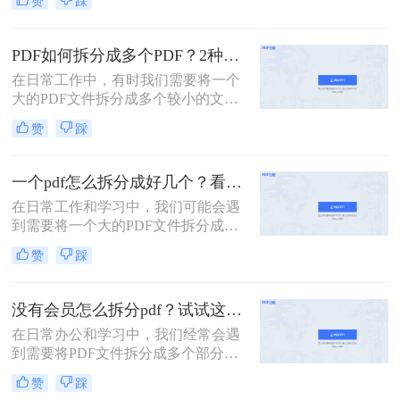
赞
踩
张呢？本文将介绍两种常用的拆分
PDF的方法。
PDF如何拆分成多个PDF？2种高效方法详解分享
在日常工作中，有时我们需要将一个
大的PDF文件拆分成多个较小的文
件，以便更好地管理和使用。无论是
赞
踩
为了便于共享、减少文件大小还是针
对特定页面进行编辑，掌握PDF拆分
技巧都是非常有用的。那么PDF如何
一个pdf怎么拆分成好几个？看看下面的二种方法！
拆分成多个PDF呢？本文将介绍两种
在日常工作和学习中，我们可能会遇
简单且高效的PDF拆分方法。
到需要将一个大的PDF文件拆分成多
个较小文件的情况。例如，为了便于
赞
踩
共享、减少文件大小或是针对特定页
面进行编辑，掌握PDF拆分技巧是非
常有用的。那么一个pdf怎么拆分成好
没有会员怎么拆分pdf？试试这二种拆分方法！
几个呢？本文将详细介绍两种常见的
在日常办公和学习中，我们经常会遇
PDF拆分方法。
到需要将PDF文件拆分成多个部分的
情况。然而，许多PDF处理工具都需
赞
踩
要会员权限才能使用拆分功能。那么