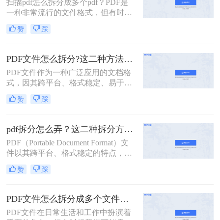
扫描pdf怎么拆分成多个pdf？PDF是
扫描的pdf怎么拆分方法，希望能给读
一种非常流行的文件格式，但有时候
者的工作带来方便。
我们需要将一个大的PDF文件拆分成
赞
踩
多个小的文件，以便于管理和分享。
本文将介绍一些拆分PDF文件的方
法。
PDF文件怎么拆分?这二种方法教你轻松拆分!
PDF文件作为一种广泛应用的文档格
式，因其跨平台、格式稳定、易于打
印等优点，在办公、学习等领域得到
赞
踩
了广泛的使用。然而，有时我们可能
需要对PDF文件进行拆分，以便更好
地管理和使用其中的内容。那么PDF
pdf拆分怎么弄？这二种拆分方法看看！
文件怎么拆分呢？本文将详细介绍
PDF（Portable Document Format）文
PDF文件拆分的方法和步骤，帮助读
件以其跨平台、格式稳定的特点，在
者轻松实现PDF文件的拆分操作。
办公、学习等领域得到了广泛应用。
赞
踩
然而，有时我们需要对PDF文件进行
拆分，以便更好地管理和使用其中的
内容。本文将详细介绍pdf拆分怎么弄
PDF文件怎么拆分成多个文件？看看这三种拆分方法！
的方法，帮助读者轻松完成这一操
PDF文件在日常生活和工作中扮演着
作。