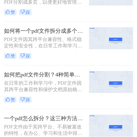
PDF分割成多页，以便更好地管理和
使用。那么怎么将一页pdf分割成多页
赞
踩
呢？本文将介绍三种实用的方法，帮
助读者轻松实现PDF页面的分割。
如何将一个pdf文件拆分成多个？教你2招拆分pdf！
PDF文件因其跨平台兼容性、格式稳
定性和安全性，在日常工作和学习中
扮演着重要角色。然而，有时我们需
赞
踩
要将一个PDF文件拆分成多个文件，
以便更好地管理和使用。本文将介绍
两种常用的PDF拆分方法，帮助您轻
如何把pdf文件分割？4种简单方法分享~
松实现PDF文件的拆分。
在日常的工作和学习中，PDF文件因
其跨平台兼容性和保护文档原始格式
的特性而被广泛使用。然而，有时候
赞
踩
为了便于查阅、管理和分享，我们可
能需要将一个较大的PDF文件拆分成
多个较小的文件。那么如何把pdf文件
一个pdf怎么拆分？这三种方法教你轻松拆分！
分割呢？以下是四种常用的PDF文件
PDF文件由于其跨平台、不易被篡改
分割方法，每种方法都有其独特的优
的特性，在办公、学习和生活中得到
势和适用场景。