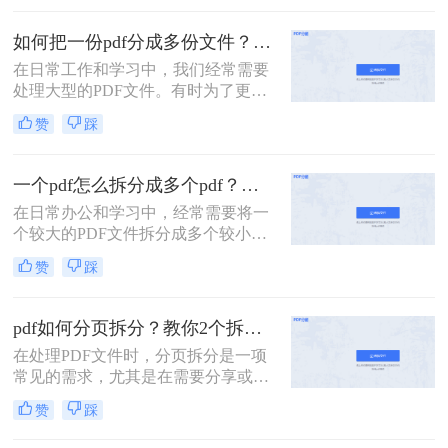
没有会员怎么拆分pdf呢？本文将介绍
两种无需会员权限即可拆分PDF的方
如何把一份pdf分成多份文件？这3种拆分小妙招了解下！
法，帮助您轻松应对这一需求。
在日常工作和学习中，我们经常需要
处理大型的PDF文件。有时为了更便
于查阅或分享，我们可能需要将这些
赞
踩
文件拆分成多个小部分。那么如何把
一份pdf分成多份文件呢？本文将介绍
三种高效的PDF文件拆分方法，帮助
一个pdf怎么拆分成多个pdf？教你3招轻松拆分！
您轻松完成文件拆分任务。
在日常办公和学习中，经常需要将一
个较大的PDF文件拆分成多个较小的
PDF文件，以便于分享、管理或打
赞
踩
印。那么一个pdf怎么拆分成多个pdf
呢？本文将介绍三种将一个PDF拆分
成多个PDF文件的实用方法。
pdf如何分页拆分？教你2个拆分方法！
在处理PDF文件时，分页拆分是一项
常见的需求，尤其是在需要分享或打
印部分页面时。那么pdf如何分页拆分
赞
踩
呢？本文将介绍两种分页拆分PDF的
方法，帮助您高效地完成PDF分页拆