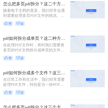
面，我将详细介绍怎么把一个大的pdf
怎么把多页pdf拆分？这二个方法教你轻松拆分！
拆分。
随着电子文档的普及，我们经常会遇
到需要处理多页PDF文件的情况。无
论是为了方便阅读或编辑，还是为了
赞
踩
分发文件，拆分PDF文件都是一个很
有用的技能。那么怎么把多页PDF拆
分呢？在本文中，我们将介绍一些简
pdf如何拆分成单页？这二种方法可以有效解决你的问题！
单而有效的方法，帮助你快速拆分多
在处理PDF文件时，有时我们需要将
页PDF文件。
多页的PDF文档拆分成单页的文件，
以便于单独查看、编辑或分享。那么
赞
踩
PDF如何拆分成单页呢？下面将详细
介绍几种常用的方法来实现PDF拆分
成单页文件。
pdf如何拆分成多个文件？这三种方法教你轻松拆分！
在日常工作和生活中，我们经常需要
处理PDF文件，特别是当一份PDF文
件内容过多，需要拆分成多个文件以
赞
踩
便分享、打印或存储时。本文将详细
介绍pdf如何拆分成多个文件，包括使
用在线工具、专业软件以及操作系统
怎么把多页pdf拆分？这三个方法教你轻松拆分！