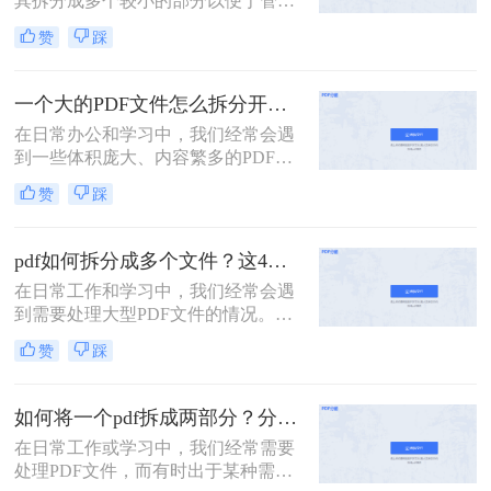
其拆分成多个较小的部分以便于管
理、分享或分别处理不同的章节。无
赞
踩
论是学术研究、项目管理还是日常办
公，掌握如何拆分PDF文件都是一项
非常实用的技能。以下是一篇关于怎
一个大的PDF文件怎么拆分开成几个文件？这三种PDF拆分方法轻松搞定！
么把一个大的pdf拆分的详细指南。
在日常办公和学习中，我们经常会遇
到一些体积庞大、内容繁多的PDF文
件。这些文件可能包含多个章节、报
赞
踩
告或文档，但出于某种需要，我们可
能需要将它们拆分成多个小文件，以
便于分享、存储或阅读。那么一个大
pdf如何拆分成多个文件？这4种方法教你轻松拆分！
的PDF文件怎么拆分开成几个文件
在日常工作和学习中，我们经常会遇
呢？本文将为您介绍几种实用的方
到需要处理大型PDF文件的情况。有
法，帮助您轻松将一个大的PDF文件
时，为了方便管理、分享或仅需要文
拆分成多个文件。
赞
踩
件中的某一部分内容，我们需要将
PDF拆分成多个单独的文件。那么pdf
如何拆分成多个文件呢？本文将详细
如何将一个pdf拆成两部分？分享这三个轻松拆分方法！
介绍几种常用的PDF拆分方法，帮助
在日常工作或学习中，我们经常需要
您轻松实现PDF文件的分割。
处理PDF文件，而有时出于某种需