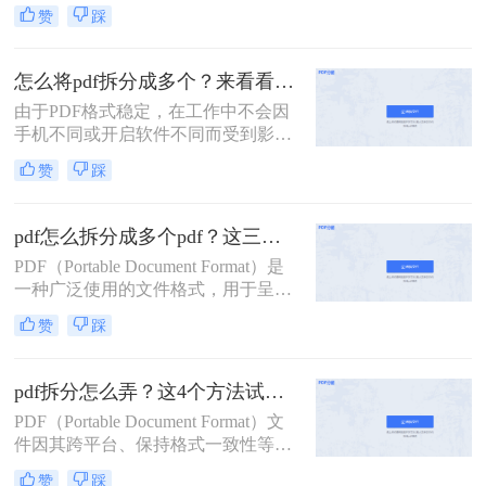
要，我们可能希望将一个较大的PDF
赞
踩
文件拆分成几个较小的部分。那么如
何将一个pdf拆成两部分呢？以下是一
些常用的方法，帮助您轻松实现将一
怎么将pdf拆分成多个？来看看这几个PDF拆分方法！
个PDF拆成两部分的目标。
由于PDF格式稳定，在工作中不会因
手机不同或开启软件不同而受到影
响，因此我们经常使用PDF来传输文
赞
踩
件。但是，经常会遇到一种情况，需
要发送给他人的内容只是文件中的一
部分内容，有些内容并不方便给他人
pdf怎么拆分成多个pdf？这三种方法教你轻松拆分！
看。因此，此时最好的办法就是把它
PDF（Portable Document Format）是
拆分。所以，怎么将pdf拆分成多个
一种广泛使用的文件格式，用于呈现
呢？以下是3种有用的PDF拆分方法，
文档，因为它可以保持原始文档的格
一起来看看吧。
赞
踩
式和布局，不受操作系统、软件或硬
件的影响。然而，有时我们可能需要
将一个大型PDF文件拆分成多个较小
pdf拆分怎么弄？这4个方法试试看吧！
的PDF文件，以便于传输、编辑或阅
PDF（Portable Document Format）文
读。那么pdf怎么拆分成多个pdf呢？
件因其跨平台、保持格式一致性等特
本文将介绍三种拆分PDF的方法，并
点，在办公和学习中得到了广泛应
提供一些实用技巧。
赞
踩