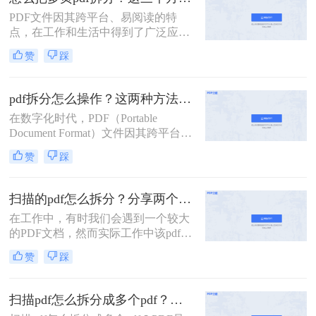
自带功能的方法。
PDF文件因其跨平台、易阅读的特
点，在工作和生活中得到了广泛应
用。然而，有时我们需要将多页的
赞
踩
PDF文件拆分成单独页面或多个部
分，以便更好地管理和使用。那么怎
么把多页pdf拆分呢？本文将介绍三种
pdf拆分怎么操作？这两种方法简单好用！
拆分多页PDF文件的实用方法，帮助
在数字化时代，PDF（Portable
您轻松应对各种拆分需求。
Document Format）文件因其跨平台兼
容性和内容稳定性而广受欢迎。然
赞
踩
而，有时我们需要对大型PDF文件进
行拆分，以提取其中某些部分或将其
分割成更小的单元，以便于管理、分
扫描的pdf怎么拆分？分享两个实用拆分的方法！
享或编辑。那么PDF拆分怎么操作
在工作中，有时我们会遇到一个较大
呢？本文将为您介绍几种常见的PDF
的PDF文档，然而实际工作中该pdf文
拆分方法，帮助您轻松完成这项任
档的内容是分模块处理的。这时我们
务。
赞
踩
就可以使用PDF拆分功能，将整个
PDF文档按照工作需要拆分成多个pdf
文档，方便工作中文档的传输处理和
扫描pdf怎么拆分成多个pdf？这三种PDF拆分方法轻松搞定！
重要内容的查找。下面我们就将介绍