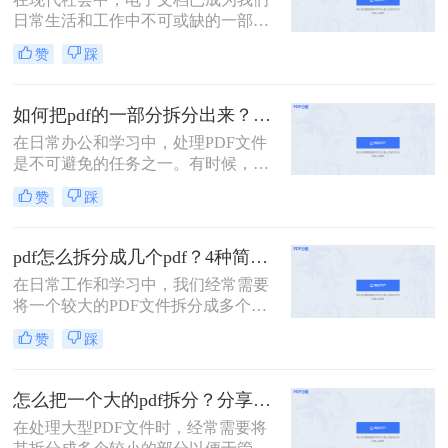
的方法，帮助你轻松拆分PDF文件。
日常生活和工作中不可或缺的一部
分。而PDF文件是最常见和流行的电
赞
踩
子文档格式之一。但有时我们可能会
遇到这样的情况：我们需要将一个大
型的PDF文件拆分成多个小文件，以
如何把pdf的一部分拆分出来？这3种分割方法很简单！
便更方便地阅读、共享或打印。 那
在日常办公和学习中，处理PDF文件
么，pdf一个文件如何拆分多个文件
是不可避免的任务之一。有时候，我
呢？下面我将为您详细介绍几种简单
们需要从一份PDF文件中提取出某一
有效的方法。
赞
踩
部分内容，以便与他人分享或用于其
他用途。那么如何把pdf的一部分拆分
出来呢？本文将介绍三种将PDF的一
pdf怎么拆分成几个pdf？4种简单方法分享~
部分拆分出来的方法。
在日常工作和学习中，我们经常需要
将一个较大的PDF文件拆分成多个较
小的PDF文件，以便于管理和分享。
赞
踩
那么pdf怎么拆分成几个pdf呢？以下
将详细介绍几种常用的PDF拆分方
法，帮助用户轻松完成拆分任务。
怎么把一个大的pdf拆分？分享三种分割文件的方法！
在处理大型PDF文件时，经常需要将