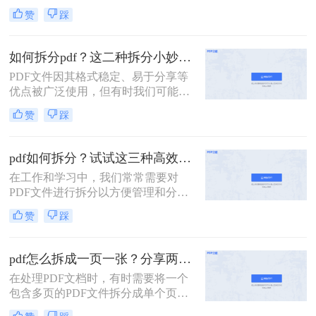
了广泛的应用。然而，有时候一个大
赞
踩
型的PDF文件可能包含多个章节或不
同的内容部分，这时就需要我们将其
拆分成多个小文件，以便更好地管理
如何拆分pdf？这二种拆分小妙招了解下！
和使用。那么一个PDF怎么拆分呢？
PDF文件因其格式稳定、易于分享等
本文将介绍三种拆分PDF文件的方
优点被广泛使用，但有时我们可能需
法，帮助读者轻松实现PDF的拆分操
要将一个大的PDF文档拆分成多个小
作。
赞
踩
部分，以便于阅读、编辑或共享。那
么如何拆分pdf呢？本文将介绍两种简
单实用的PDF拆分方法。
pdf如何拆分？试试这三种高效靠谱拆分方法!
在工作和学习中，我们常常需要对
PDF文件进行拆分以方便管理和分
享。无论是为了减少文件大小以便于
赞
踩
传输，还是为了提取特定页面用于报
告或演示，掌握几种有效的PDF拆分
技巧都是非常有帮助的。那么pdf如何
pdf怎么拆成一页一张？分享两种常用的拆分方法！
拆分呢？本文将介绍三种简单且实用
在处理PDF文档时，有时需要将一个
的方法来拆分PDF文件。
包含多页的PDF文件拆分成单个页面
的PDF文件。那么pdf怎么拆成一页一