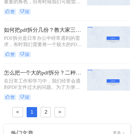
重要的角色，但有时候我们可能需要
将一个较大的PDF文件拆分成多个小
赞
踩
文件，以便更好地管理和使用。那么
PDF文件怎么拆分成多个文件呢？下
面将介绍三种实用的方法，帮助你轻
如何把pdf拆分几份？教大家三种方法！
松实现PDF文件的拆分。
PDF拆分是日常办公中经常遇到的需
求，有时我们需要将一个较大的PDF
文件拆分成多个小文件，以便于分
赞
踩
享、存档或编辑。那么如何把pdf拆分
几份呢？本文将介绍三种不同的方
法，帮助你轻松将PDF文件拆分成多
怎么把一个大的pdf拆分？二种pdf拆分方法看一看！
份。
在日常工作和学习中，我们经常会遇
到PDF文件过大的问题。为了方便管
理和使用，有时需要将大型PDF文件
赞
踩
拆分成多个较小的文件。那么怎么把
一个大的pdf拆分呢？本文将为您介绍
<
1
2
>
两种实用的拆分大型PDF文件的方
法，帮助您轻松应对这一需求。
热门文章
更多 >