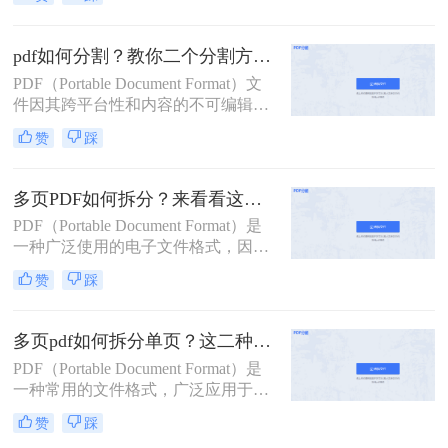
用。然而，有时我们需要将一个较大
的PDF文件拆分成多个小文件，以便
于分享、管理或打印。那么pdf拆分怎
pdf如何分割？教你二个分割方法！
么弄呢？本文将详细介绍几种常见的
PDF（Portable Document Format）文
PDF拆分方法，帮助您轻松完成PDF
件因其跨平台性和内容的不可编辑
文件的拆分工作。
性，在日常工作和学习中得到了广泛
赞
踩
应用。然而，有时我们需要将较大的
PDF文件分割成多个较小的部分，以
便于管理、传输或打印。那么pdf如何
多页PDF如何拆分？来看看这三个PDF拆分方法！
分割呢？本文将详细介绍几种PDF分
PDF（Portable Document Format）是
割的方法，帮助您轻松完成这一任
一种广泛使用的电子文件格式，因其
务。
跨平台、不易修改的特性而备受青
赞
踩
睐。然而，有时我们可能需要对一个
包含多页的PDF文件进行拆分，以便
单独处理或分享其中的某一部分。那
多页pdf如何拆分单页？这二种方法可以有效解决你的问题！
么多页pdf如何拆分呢？本文将详细介
PDF（Portable Document Format）是
绍几种拆分多页PDF的方法，帮助读
一种常用的文件格式，广泛应用于文
者轻松应对这一需求。
档分享、电子书、合同签署等领域。
赞
踩
然而，有时我们可能需要将一个包含