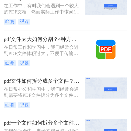
PDF文件。
在工作中，有时我们会遇到一个较大
的PDF文档，然而实际工作中该pdf文
档的内容是分模块处理的。这时我们
赞
踩
就可以使用PDF拆分功能，将整个
PDF文档按照工作需要拆分成多个pdf
文档，方便工作中文档的传输处理和
pdf文件太大如何分割？4种方法教你如何快速拆分！
重要内容的查找。下面我们就将介绍
在日常工作和学习中，我们经常会遇
如何把pdf拆分免费方法，希望能给读
到PDF文件体积过大，不便于传输或
者的工作带来方便。
管理的情况。此时，将PDF文件分割
赞
踩
成多个较小的文件就显得尤为重要。
那么pdf文件太大如何分割呢？以下将
详细介绍几种常用的PDF文件分割方
pdf文件如何拆分成多个文件？这三种方法教你轻松拆分！
法，帮助用户轻松应对大体积PDF文
在日常办公和学习中，我们经常会遇
件的处理难题。
到需要将PDF文件拆分为多个文件的
需求。无论是为了方便分享、减小文
赞
踩
件大小，还是为了将不同章节或内容
分类管理，拆分PDF文件是一项非常
有用的技能。那么PDF文件如何拆分
pdf一个文件如何拆分多个文件？教你4招高效又简单！
成多个文件呢？本文将介绍三种常用
在现代社会中，电子文档已成为我们