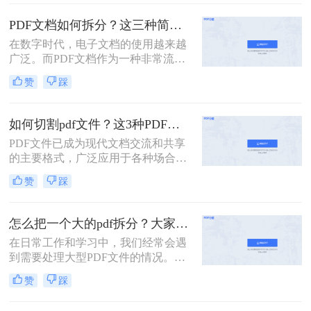
多页的PDF文件拆分成多个单独的单
页PDF文件，以便于更灵活地管理和
PDF文档如何拆分？这三种简单方法可以学习！
使用。那么多页pdf如何拆分单页呢？
在数字时代，电子文档的使用越来越
本文将详细介绍几种拆分多页PDF为
广泛。而PDF文档作为一种非常流行
单页PDF的方法，帮助读者轻松应对
的电子文档格式，常常用于存储和传
这一需求。
赞
踩
输各种类型的文件。然而，有时候我
们可能只需要其中的一部分内容，这
时候就需要将PDF文档拆分为多个部
如何切割pdf文件？这3种PDF分割方法很简单!
分。本文将介绍PDF文档如何拆分，
PDF文件已成为现代文档交流和共享
并提供了几种实用的方法。
的主要格式，广泛应用于各种场合，
如商务、教育、科研等。但是，PDF
赞
踩
文件通常比较大，内容较多，如果需
要查找或编辑其中的某一部分内容，
往往会比较麻烦。为了解决这些问
怎么把一个大的pdf拆分？大家试试这二种常用方法！
题，我们需要一款方便易用的PDF文
在日常工作和学习中，我们经常会遇
件切割工具。那么如何切割pdf文件？
到需要处理大型PDF文件的情况。当
一个工具轻松搞定！一起来看看吧。
这些文件过于庞大，包含多个章节或
赞
踩
页面时，我们可能会希望将其拆分成
多个小文件以便于管理和使用。下