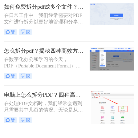
分任务。
如何免费拆分pdf成多个文件？这三种方法很好用！
在日常工作中，我们经常需要对PDF
文件进行拆分以更好地管理和分享文
档。对于那些希望免费完成这项任务
赞
踩
的用户来说，有多种选择可以实现这
一目标。那么如何免费拆分pdf成多个
文件呢？本文将介绍三种无需付费即
怎么拆分pdf？揭秘四种高效方法，总有一款适合你！
可使用的PDF拆分方法。
在数字化办公和学习的今天，
PDF（Portable Document Format）因
其跨平台、格式固定的特性，已成为
赞
踩
我们日常工作中最常用的文件格式之
一。我们常常会收到或拥有一个庞大
的PDF文件，它可能是一本完整的电
电脑上怎么拆分PDF？四种高效方法详解！
子书、一份合并的财务报表，或是一
在处理PDF文档时，我们经常会遇到
次会议的所有记录。此时，如何从中
只需要其中几页的情况。无论是从一
精准、快速地提取出我们需要的部
份庞大的报告中提取关键章节，还是
分，就成了一个亟待解决的问
赞
踩
将扫描合并的发票重新分开，“拆分
题。“拆分PDF”这项技能，因此变得
PDF” 都是一项高频且核心的需求。
至关重要。
与其将整个文件发送给别人或打印所