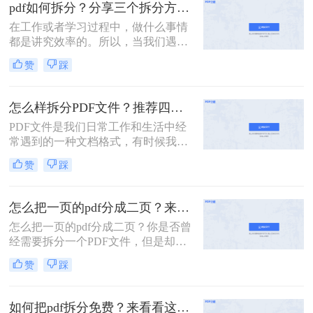
pdf如何拆分？分享三个拆分方法！
有页面，不如精准地提取所需部分，
这样既高效又专业。
在工作或者学习过程中，做什么事情
都是讲究效率的。所以，当我们遇到
内容又多篇幅又长的PDF文件时，根
赞
踩
本来不及花太多时间去仔细阅读，这
个时候我们就应该把PDF文件拆分成
多个文件以便我们快速查阅。那么有
怎么样拆分PDF文件？推荐四个拆分PDF方法！
没有更加简便高效的方法可以让我们
PDF文件是我们日常工作和生活中经
实现这一操作呢？今天我就推荐三个
常遇到的一种文档格式，有时候我们
实用的方法来教你pdf如何拆分，让你
需要对PDF文件进行拆分，以便更好
快速提高文件处理效率。
赞
踩
地管理和处理。本文将为您详细介绍
怎么样拆分pdf文件，方便您的文档管
理和使用。
怎么把一页的pdf分成二页？来看看这3个PDF拆分方法！
怎么把一页的pdf分成二页？你是否曾
经需要拆分一个PDF文件，但是却不
知道该如何下手？PDF是一种常用的
赞
踩
文件格式，但是在某些情况下，我们
需要将其拆分成多个部分。本文将介
绍几种简单的方法，帮助你轻松拆分
如何把pdf拆分免费？来看看这2个PDF拆分方法！