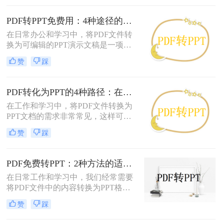
并非所有用户都愿意或需要为此付
费。那么pdf如何免费转换ppt呢？以
PDF转PPT免费用：4种途径的转换精度和排版保留能力对比！
下将介绍四种免费将PDF转换为PPT
在日常办公和学习中，将PDF文件转
的方法，帮助用户轻松实现格式转
换为可编辑的PPT演示文稿是一项高
换。
频需求。无论是需要修改过时的课
赞
踩
件、提取报告中的数据制作新方案，
还是将会议资料转化为演示文稿，快
速且免费地完成格式转换都能极大提
PDF转化为PPT的4种路径：在线、客户端、插件和手动各有什么区别！
升工作效率。那么如何免费把pdf转成
在工作和学习中，将PDF文件转换为
PPT呢？
PPT文档的需求非常常见，这样可以
方便地进行演示和分享。那么pdf如何
赞
踩
转化为ppt呢？本文将介绍四种常见的
PDF转PPT方法，帮助您根据实际需
求选择最合适的方式。
PDF免费转PPT：2种方法的适用场景和操作差异！
在日常工作和学习中，我们经常需要
将PDF文件中的内容转换为PPT格
式，以便于演示和分享。那么PDF如
赞
踩
何转化为PPT免费呢？以下是两种免
费的方法，帮助您轻松实现PDF到