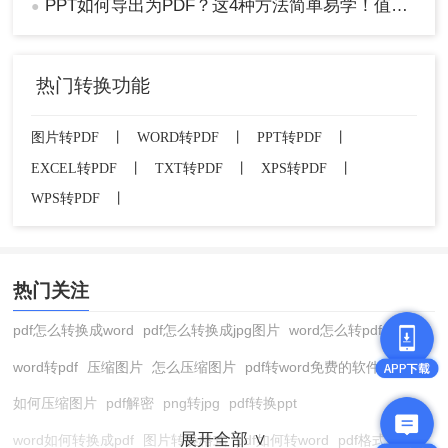
PPT如何导出为PDF？这4种方法简单易学！值得收藏！
●
热门转换功能
图片转PDF
丨
WORD转PDF
丨
PPT转PDF
丨
EXCEL转PDF
丨
TXT转PDF
丨
XPS转PDF
丨
WPS转PDF
丨
热门关注
pdf怎么转换成word
pdf怎么转换成jpg图片
word怎么转pdf
word转pdf
压缩图片
怎么压缩图片
pdf转word免费的软件
如何压缩图片
pdf解密
png转jpg
pdf转换ppt
展开全部 ∨
word如何转换成pdf
图片转换格式
pdf如何转word
pdf格式转换