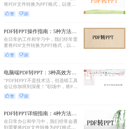
将PDF文件转换为PPT格式，以便进
同情况方法完全不同。下面我按实际
行演示或进一步编辑。PDF文件以其
使用场景，把试过好用的几个方法整
赞
踩
固定格式和跨平台的优势而广受欢
理出来，不吹不黑，优缺点都说明
迎，但PPT文件则提供了更强大的编
白。
辑功能和动态展示效果。那么PDF如
PDF转PPT操作指南：5种方法的具体操作流程和参数设置！
何转PPT呢？本文将介绍三种将PDF
在日常的工作和学习中，我们经常需
转换为PPT的方法，帮助您轻松完成
要将PDF文件转换为PPT格式，以便
这一任务。
进行演示或编辑。PDF文件以其固定
赞
踩
格式和跨平台的优势而广受欢迎，但
PPT文件则提供了更强大的编辑功能
和动态展示效果。那么pdf转ppt怎么
电脑端PDF转PPT：3种高效方法的操作步骤和格式保留设置！
操作呢？本文将介绍五种将PDF转换
"PDF转PPT不是技术活，但选错工具
为PPT的方法，帮助您轻松完成这一
会让你加班到深夜！"职场中，将PDF
任务。
报告一键转化为PPT演示文稿是高频
赞
踩
刚需。然而，90%的办公族曾陷入“转
换后格式错乱、文本缺失、反复返
工”的泥潭——这不是能力问题，而
PDF转PPT详细指南：4种方法的参数配置和输出效果调优！
是工具选择的致命陷阱。那么怎么在
在日常办公和学习中，我们经常会遇
电脑上把pdf转换成ppt呢？作为深耕
到需要将PDF文件转换为PPT格式的
电脑办公软件测评8年的博主，我亲