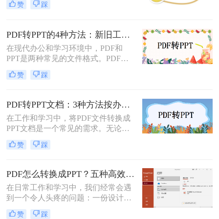
赞
踩
ppt免费呢？本文将介绍两种免费将
PDF转换成PPT的方法，帮助您高效
完成转换任务。
PDF转PPT的4种方法：新旧工具对比，哪个更适合批量转换！
在现代办公和学习环境中，PDF和
PPT是两种常见的文件格式。PDF文
件因其跨平台性和不易修改性而广受
赞
踩
欢迎，而PPT则因其强大的演示功能
而备受青睐。然而，有时我们可能需
要将PDF文件转换为PPT格式，以便
PDF转PPT文档：3种方法按办公场景（汇报/教学/合同）选择！
进行编辑、修改或演示。那么pdf怎么
在工作和学习中，将PDF文件转换成
转换成ppt呢？本文将详细介绍几种将
PPT文档是一个常见的需求。无论是
PDF转换为PPT的方法，帮助您轻松
为了制作演示文稿、提取内容还是重
实现文件格式的转换。
赞
踩
新排版，掌握几种有效的转换方法都
是非常有用的。那么pdf如何转换成
ppt文档呢？本文将介绍三种常用的
PDF怎么转换成PPT？五种高效方法，适用不同场景全解析！
PDF转PPT的方法，帮助您轻松完成
在日常工作和学习中，我们经常会遇
PDF到PPT的转换。
到一个令人头疼的问题：一份设计精
美、内容详实的PDF文档，需要被转
赞
踩
换为可编辑、可演示的