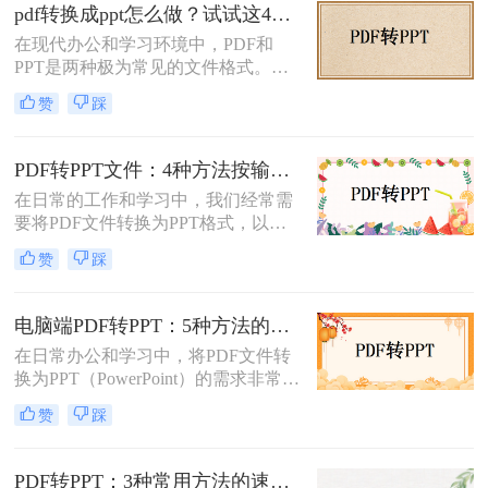
怎么转换呢？本文将介绍三种常用的
pdf转换成ppt怎么做？试试这4个转换方法！
方法来实现这一转换。
在现代办公和学习环境中，PDF和
PPT是两种极为常见的文件格式。
PDF文件因其出色的稳定性和兼容性
赞
踩
而被广泛用于文档分享和存储，而
PPT则因其强大的演示功能而备受青
睐。然而，有时我们需要将PDF转换
PDF转PPT文件：4种方法按输出格式（pptx/ppt）和页数选择!
为PPT以便进行编辑和演示。那么pdf
在日常的工作和学习中，我们经常需
转换成ppt怎么做呢？本文将详细介绍
要将PDF文件转换为PPT格式，以便
几种将PDF转换为PPT的方法。
进行演示或编辑。那么如何将pdf转换
赞
踩
成ppt文件呢？本文将介绍四种常用的
PDF转PPT方法。
电脑端PDF转PPT：5种方法的安装配置和操作差异！
在日常办公和学习中，将PDF文件转
换为PPT（PowerPoint）的需求非常普
遍。无论是为了制作演示文稿、分享
赞
踩
资料还是教学用途，掌握高效的PDF
转PPT方法都是非常重要的。那么电
脑pdf如何转化为ppt呢？本文将详细
PDF转PPT：3种常用方法的速度对比和适用文件类型！