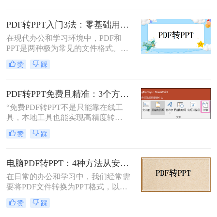
PowerPoint（PPT）文件。可能是为了
修改内容、调整逻辑，或是直接用于
PDF转PPT入门3法：零基础用户的操作要点和注意事项！
会议汇报。然而，由于PDF格式本身
在现代办公和学习环境中，PDF和
是为了稳定显示而非编辑而设计的，
PPT是两种极为常见的文件格式。
这项转换工作常常伴随着格式错乱、
PDF因其固定格式的特点而受到广泛
排版混乱、图片丢失等“车祸现场”。
赞
踩
欢迎，尤其适合用于合同、学术论文
等需要保持原始内容不变的文档。然
而，当这些静态内容需要被进一步编
PDF转PPT免费且精准：3个方法的转换精度和避坑指南！
辑或在公共场合展示时，将其转换为
“免费PDF转PPT不是只能靠在线工
PPT格式成为了一种常见的需求。那
具，本地工具也能实现高精度转
么PDF如何转为PPT呢？本文将详细
换”在职场办公与自媒体创作中，将
介绍三种将PDF转换为PPT的方法，
赞
踩
PDF格式的报告、课件、素材转为可
帮助您根据自己的实际需求选择最合
编辑的PPT，是提升工作效率的高频
适的方式。
需求。但多数人在寻找免费转换方法
电脑PDF转PPT：4种方法从安装到输出的完整对比！
时，要么遭遇操作繁琐的困境，要么
在日常的办公和学习中，我们经常需
面临转换后格式错乱、信息丢失的问
要将PDF文件转换为PPT格式，以便
题，甚至担心文件隐私泄露
更好地进行演示和编辑。那么电脑如
赞
踩
何PDF转PPT呢？以下介绍四种常见