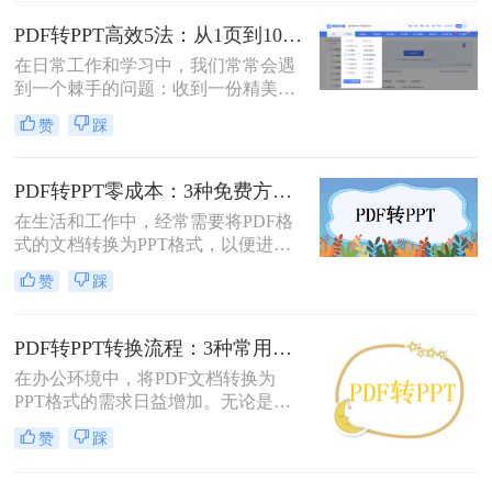
的PDF转PPT的方法。
PDF转PPT高效5法：从1页到100页，方法选择差异很大！
在日常工作和学习中，我们常常会遇
到一个棘手的问题：收到一份精美的
PDF文件，却需要将其内容用于自己
赞
踩
的PPT演示文稿中。PDF因其格式固
定、易于传输和打印而广受欢迎，但
它“只读”的特性也使其内容难以直接
PDF转PPT零成本：3种免费方案的实际效果和隐藏限制！
编辑和复用。此时，将PDF转换为可
在生活和工作中，经常需要将PDF格
编辑的PPT就成了一个刚性需求。
式的文档转换为PPT格式，以便进行
演示和讲解。然而，一些专业的PDF
赞
踩
转PPT软件可能需要付费购买。那么
怎么不花钱把pdf转成ppt呢？本文将
介绍三种不需要花钱就能将PDF转换
PDF转PPT转换流程：3种常用方法的速度和精度对比！
成PPT的方法。
在办公环境中，将PDF文档转换为
PPT格式的需求日益增加。无论是为
了更好地展示信息，还是为了便于编
赞
踩
辑内容，掌握几种有效的PDF转PPT
方法都是非常有用的。那么pdf转ppt