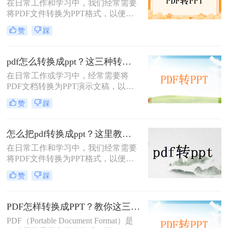
在日常工作和学习中，我们经常需要
将PDF文件转换为PPT格式，以便进
行演示或编辑。那么pdf怎么转ppt免
赞
踩
费呢？虽然市面上有许多付费的转换
工具，但本文将介绍五种免费的PDF
转PPT方法，帮助你轻松实现文件格
pdf怎么转换成ppt？这三种转换方法分享给你!！
式的转换。
在日常工作或学习中，经常需要将
PDF文档转换为PPT演示文稿，以便
于更好地展示和编辑内容。
赞
踩
PDF（Portable Document Format）因
其格式稳定、兼容性强而被广泛应
用，但PPT（PowerPoint）则因其动态
怎么把pdf转换成ppt？这里教你这四种方法！
演示功能而备受青睐。那么pdf怎么转
在日常工作和学习中，我们经常需要
换成ppt呢？本文将介绍三种将PDF转
将PDF文件转换为PPT格式，以便更
换为PPT的高效方法，帮助您轻松完
好地进行演示和编辑。那么怎么把
成格式转换。
赞
踩
PDF转换成PPT呢？以下将介绍三种
常用的转换方法，帮助您轻松实现
PDF到PPT的转换。
PDF怎样转换成PPT？教你这三种转换方法！
PDF（Portable Document Format）是