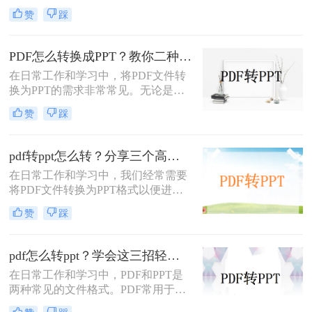
式，以便于演示和分享。那么PDF如
赞
踩
何转成PPT呢？以下是两种常用的方
法，帮助您轻松实现PDF到PPT的转
换。
PDF怎么转换成PPT？教你二种转换方法！
在日常工作和学习中，将PDF文件转
换为PPT的需求非常常见。无论是为
了方便展示、编辑还是进一步处理，
赞
踩
掌握几种高效的PDF转PPT方法都是
非常有用的。那么PDF怎么转换成
PPT呢？本文将详细介绍两种常见的
pdf转ppt怎么转？分享三个高效转换方法！
PDF转PPT方法，帮助用户轻松完成
在日常工作和学习中，我们经常需要
文件格式转换。
将PDF文件转换为PPT格式以便进行
演示或编辑。那么pdf转ppt怎么转
赞
踩
呢？以下将介绍三种常用的pdf转ppt
的方法，帮助您轻松实现文件格式的
转换。
pdf怎么转ppt？学会这三招轻松搞定转换！
在日常工作和学习中，PDF和PPT是
两种常见的文件格式。PDF常用于文
档的查看和分享，而PPT则更多地用