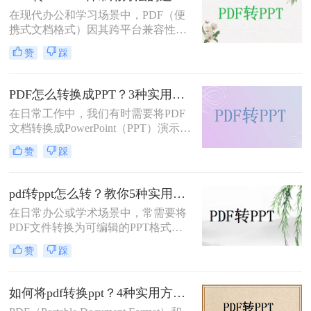
介绍五种将PDF转换成PPT的方法，
在现代办公和学习场景中，PDF（便
帮助您轻松应对各种需求。
携式文档格式）因其跨平台兼容性和
内容稳定性而广泛使用。然而，在某
赞
踩
些情况下，我们可能需要将PDF文件
转换为PPT（PowerPoint演示文稿），
以便于编辑、演示或分享。那么PDF
PDF怎么转换成PPT？3种实用方法详解！
如何转ppt呢？本文将详细介绍几种常
在日常工作中，我们有时需要将PDF
用的PDF转PPT的方法。
文档转换成PowerPoint（PPT）演示文
稿以方便展示或编辑。那么PDF怎么
赞
踩
转换成PPT呢？本文将介绍几种实现
这一目标的方法。
pdf转ppt怎么转？教你5种实用的方法！
在日常办公或学术场景中，常需要将
PDF文件转换为可编辑的PPT格式。
那么pdf转ppt怎么转呢？本文整理了5
赞
踩
种主流方法，从工具选择到操作细节
逐一解析，助你快速完成格式转换。
如何将pdf转换ppt？4种实用方法解析！