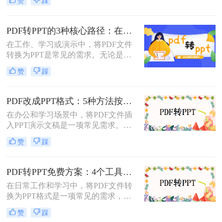
赞
踩
于制作演示文稿和进行演讲。有时，
您可能希望将PDF文件转换为PPT格
式，以便进行编辑、修改或展示。那
PDF转PPT的3种核心路径：在线、软件和PPT自带的适用范围！
么pdf怎么转ppt呢？本文将介绍三种
在工作、学习或演示中，将PDF文件
将PDF转换为PPT的方法：使用专业
转换为PPT是常见的需求。无论是整
的PDF转PPT软件、利用在线转换工
合报告、课件，还是优化文档展示，
具，以及手动复制粘贴内容。
赞
踩
都需要一种高效且保留原格式的方
法。那么pdf怎么转换成ppt呢？以下
是几种常用方法的详细解析，帮助你
PDF改成PPT格式：5种方法按页面复杂度选择！
快速上手。
在办公和学习场景中，将PDF文件插
入PPT演示文稿是一项常见需求。无
论是展示报告、图表，还是分享文档
赞
踩
内容，合理选择插入方法能显著提升
演示的专业性和效率。那么PDF怎么
改成PPT呢？以下是五种常用方法的
PDF转PPT免费方案：4个工具的文件限制和输出质量对比！
详细说明，帮助您根据需求高效完成
在日常工作和学习中，将PDF文件转
文档整合。
换为PPT格式是一项常见的需求，以
便更好地进行演示和分享。虽然市面
赞
踩
上有许多专业的转换软件和服务，但