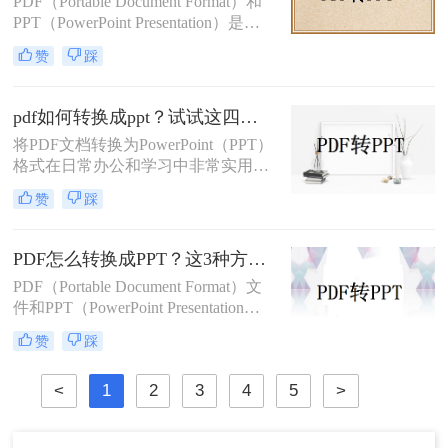
PDF（Portable Document Format）和
PPT（PowerPoint Presentation）是两
种常见的文件格式，分别用于文档存
赞
踩
储和演示文稿制作。在某些情况下，
我们可能需要将PDF转换为PPT格
式，以便在演示文稿中使用或进行进
pdf如何转换成ppt？试试这四种常用方法！
一步编辑。那么如何将pdf转换ppt
将PDF文档转换为PowerPoint（PPT）
呢？本文将详细介绍几种将PDF转换
格式在日常办公和学习中非常实用，
为PPT的方法，帮助您高效地完成这
特别是在需要对内容进行编辑或演示
一任务。
赞
踩
时。那么pdf如何转换成ppt呢？本文
将介绍几种常见的转换方法。
PDF怎么转换成PPT？这3种方法教会你！
PDF（Portable Document Format）文
件和PPT（PowerPoint Presentation）
文件在日常办公和学习中都有着广泛
赞
踩
的应用。有时，我们需要将PDF文件
转换为PPT格式，以便进行编辑、修
<
1
2
3
4
5
>
改或展示。那么PDF怎么转换成PPT
呢？本文将介绍三种将PDF转换成
PPT的高效方法。