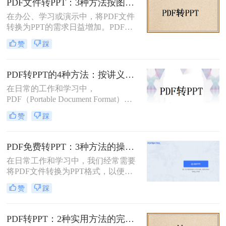
PDF文件转PPT：3种方法按图文复杂度的转换精度排名！
示、编辑或团队协作。那么PDF怎么
在办公、学习或演示中，将PDF文件
转换成PPT呢？本文将介绍两种将
转换为PPT的需求日益增加。PDF格
PDF转换成PPT的方法。
式虽然适合文档共享，但若需编辑或
赞
踩
重新排版内容，转换为PPT会更灵
活。那么文件pdf怎么转换成ppt呢？
本文将介绍几种简单实用的方法，帮
PDF转PPT的4种方法：按讲义、合同、报告3种文件类型选！
助您高效完成转换。
在日常的工作和学习中，
PDF（Portable Document Format）因
其格式稳定、跨平台兼容等优点而广
赞
踩
泛应用。然而，在某些场合下，我们
可能需要将PDF中的内容转换为
PPT（PowerPoint）格式，以便进行演
PDF免费转PPT：3种方法的操作步骤和常见报错处理!
示或编辑。虽然PDF到PPT的转换可
在日常工作和学习中，我们经常需要
能不如其他格式转换那样直接，但通
将PDF文件转换为PPT格式，以便进
过一些方法和工具，我们仍然可以实
行演示和分享。那么如何免费将pdf转
现这一目的。本文将详细介绍怎么把
赞
踩
换成PPT呢？本文将介绍三种免费将
pdf转换成ppt的几种方法，以及相关
PDF转换成PPT的方法。
的实用技巧。
PDF转PPT：2种实用方法的完整操作流程和格式保留对比！