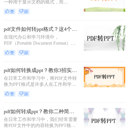
一种用于显示文档的格式，而
PPT（PowerPoint）是一种用于演示的
赞
踩
文件格式。PDF文件常用于保存文档
的完整格式，但有时我们需要将PDF
文件转换为PPT格式以便于制作演示
pdf文件如何转ppt格式？这4个方法请收好！方便又好用！
文稿。那么PDF怎样转换成PPT呢？
在现代办公和学习环境中，
在本文中，我们将介绍三种方法，以
PDF（Portable Document Format）因
帮助您将PDF文件转换为PPT文件。
其出色的跨平台兼容性和保持文档格
赞
踩
式不变的能力而广受欢迎。然而，在
某些情况下，我们可能需要将PDF文
件中的内容转换成PPT（PowerPoint
pdf如何转换成ppt？教你3招实用方法轻松搞定！
Presentation）格式，以便进行演示或
在日常工作和学习中，将PDF文件转
进一步编辑。那么pdf文件如何转ppt
换为PPT格式是许多人在工作和学习
格式呢？本文将详细介绍几种将PDF
中常遇到的需求，特别是当需要将
文件转换为PPT格式的有效方法，帮
赞
踩
PDF中的内容进行编辑、演示或分享
助您轻松应对这一需求。
时。那么PDF如何转换成PPT呢？本
文将介绍三种常用的PDF转PPT的方
pdf如何转成ppt？教你二种简单实用的转换方法!
法。
在日常工作和学习中，我们经常需要
将PDF文件中的内容转换为PPT格