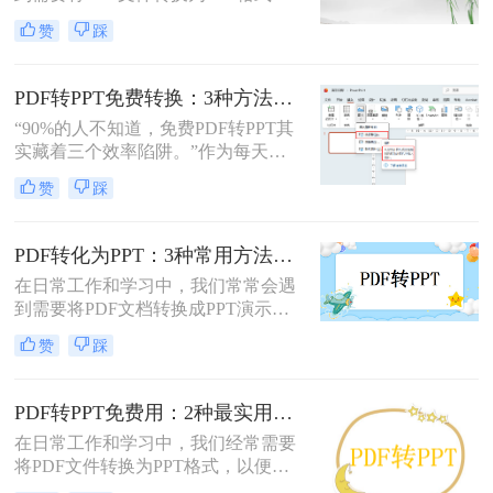
情况。无论是为了便于演示还是进一
测30+工具，今天聚焦精准高效的转
赞
踩
步编辑，掌握有效的转换方法都是必
换方案，帮你避开99%的坑。拒绝低
要的。那么如何将pdf转换成ppt呢？
效，只讲真干货。
本文将详细介绍几种常用的方法。
PDF转PPT免费转换：3种方法的隐藏功能和效率差异！
“90%的人不知道，免费PDF转PPT其
实藏着三个效率陷阱。”作为每天处
理20+份文档的办公博主，我见过太
赞
踩
多人被“免费转换”的噱头坑过——要
么表格错位到需要手动重排两小时，
要么扫描版PDF转完还是图片格式，
PDF转化为PPT：3种常用方法在不同PPT版本下的兼容性！
更有甚者因为文件包含商业数据，转
在日常工作和学习中，我们常常会遇
换后收到平台的“付费解锁”勒索邮
到需要将PDF文档转换成PPT演示文
件。
稿的情况。无论是为了更好地展示信
赞
踩
息，还是为了方便编辑，掌握如何进
行这种转换都是非常有用的技能。那
么怎么将pdf转化为ppt呢？本文将介
PDF转PPT免费用：2种最实用的操作路径和避坑要点！
绍三种常用的方法来实现PDF到PPT
在日常工作和学习中，我们经常需要
的转换。
将PDF文件转换为PPT格式，以便进
行演示或编辑。那么怎么把pdf转换成