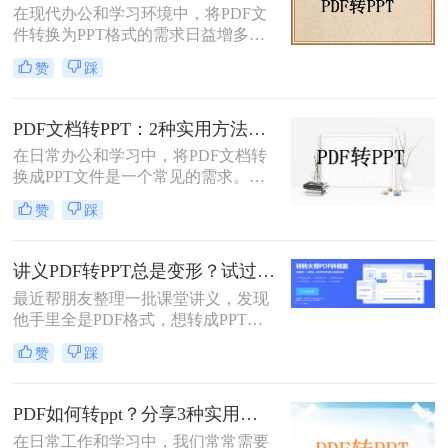
在现代办公和学习环境中，将PDF文
件转换为PPT格式的需求日益增多。
无论是为了更方便地编辑内容，还是
赞
踩
为了在演示文稿中更好地展示信息，
PDF转PPT都是一项非常实用的技
能。那么如何把PDF转换成PPT呢？
PDF文档转PPT：2种实用方法的关键参数和输出对比！
本文将介绍两种高效的PDF转PPT方
在日常办公和学习中，将PDF文档转
法，帮助您根据自己的需求选择最合
换成PPT文件是一个常见的需求。
适的方式。
PDF文件因其跨平台性和格式稳定性
赞
踩
而广受欢迎，但在某些情况下，我们
可能需要将其内容转换为PPT格式，
以便进行演示、分享或编辑。那么pdf
讲义PDF转PPT总是变形？试过这几个办法真管用！
文档如何转化成ppt呢？本文将介绍两
最近帮朋友整理一批课堂讲义，发现
种将PDF文档转化成PPT的实用方
他手里全是PDF格式，想转成PPT讲
法。
课用，结果试了好几个工具，不是字
赞
踩
体乱码就是排版错位，气得他差点把
电脑摔了。其实“讲义类型的pdf怎么
转ppt”这个问题，说到底要看你的
PDF如何转ppt？分享3种实用的压缩方法！
PDF是纯文字扫描件、带复杂表格的
在日常工作和学习中，我们常常需要
课件，还是带大量图片的教案——不