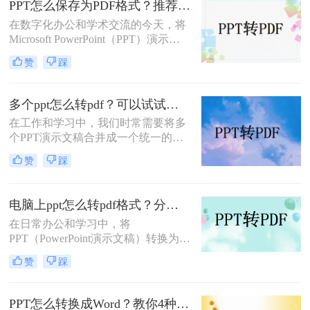
PPT怎么保存为PDF格式？推荐三种方法给大家！
呢？本文将详细介绍几种常用的PPT
在数字化办公和学术交流的今天，将
转PDF的方法，帮助大家轻松完成转
Microsoft PowerPoint（PPT）演示文
换。
稿转换为PDF格式已成为一种常见的
赞
踩
需求。PDF格式因其跨平台兼容性、
保持文档原貌不变以及不易被篡改的
特性，成为分享、打印和存档PPT文
多个ppt怎么转pdf？可以试试这三种方法！
件的理想选择。本文将详细介绍PPT
在工作和学习中，我们时常需要将多
怎么保存为PDF格式，并探讨一些相
个PPT演示文稿合并成一个统一的
关的注意事项。
PDF文档，无论是为了归档、分享还
赞
踩
是打印。这一过程不仅要求效率，更
需要确保原始PPT文件的格式和设计
细节得到完整保留。那么多个ppt怎么
电脑上ppt怎么转pdf格式？分享三种好用的方法！
转pdf呢？本文将介绍几种有效且简便
在日常办公和学习中，将
的方法，帮助你轻松实现这一目标。
PPT（PowerPoint演示文稿）转换为
PDF（Portable Document Format）格
赞
踩
式是一项常见的需求，以便更好地分
享、打印或在不同设备上保持格式的
一致性。那么电脑上ppt怎么转pdf格
PPT怎么转换成Word？教你4种值得收藏的转换方法!！