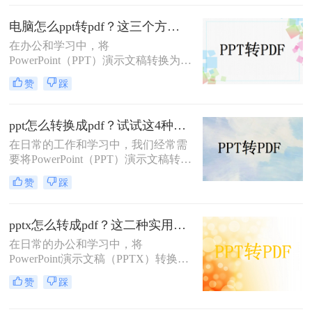
良好的跨平台性、安全性和打印效果
而广受欢迎。那么PPT如何转换成
电脑怎么ppt转pdf？这三个方法可以了解下!
PDF呢？本文将介绍三种将PPT转换
在办公和学习中，将
成PDF的方法。
PowerPoint（PPT）演示文稿转换为
PDF格式是确保文件格式一致性及防
赞
踩
止内容被随意修改的有效手段。那么
电脑怎么ppt转pdf呢？为了帮助用户
更轻松地完成这一任务，本文将详细
ppt怎么转换成pdf？试试这4种转换方法！
介绍三种不同的PPT转PDF方法。
在日常的工作和学习中，我们经常需
要将PowerPoint（PPT）演示文稿转换
为PDF格式。PDF文件因其跨平台兼
赞
踩
容性、格式稳定性和便于分享的特
点，成为了许多场合下文档传输和展
示的首选格式。无论是为了在线分
pptx怎么转成pdf？这二种实用方法轻松解决！
享、打印成册还是确保演示内容的格
在日常的办公和学习中，将
式一致性，将PPT转换为PDF都是一
PowerPoint演示文稿（PPTX）转换为
个明智的选择。那么ppt怎么转换成
PDF格式是一项常见且重要的任务。
pdf呢？本文将详细介绍几种将PPT转
赞
踩
PDF格式因其良好的跨平台兼容性、
换成PDF的方法，帮助您轻松完成这
保持文档格式不变以及便于分享和打
一任务。