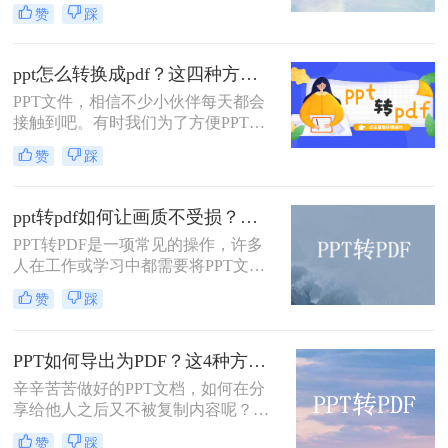
有时候我们希望将PPT转换为PDF格
赞
踩
式，以便更方便地打印、分享或存
档。更有趣的是，我们可能希望将多
个页面放在一个PDF页面中，以便节
ppt怎么转换成pdf？这四种方法，老板用了都给满分！
省空间和纸张。那么如何将ppt转换成
PPT文件，相信不少小伙伴每天都会
pdf好几张放在一页呢？在本文中，我
接触到吧。有时我们为了方便PPT文
们将介绍三种简单且高效的方法，以
件的传输，会将PPT文件转换成PDF
满足这些需求。
赞
踩
格式，这样子也方便大家在各种设备
上使用和阅读。那大家知道ppt怎么转
换成pdf吗？有需要进行PPT转PDF格
ppt转pdf如何让画质不受损？推荐这三个实用方法给你！
式的小伙伴，今天我就来为你们分享
PPT转PDF是一项常见的操作，许多
四种不错的方法。
人在工作或学习中都需要将PPT文件
转换为PDF格式，以便于分享和阅
赞
踩
览。然而，转换过程中往往会面临一
个问题，那就是画质损失的风险。那
么，PPT转PDF如何让画质不受损
PPT如何导出为PDF？这4种方法简单易学！值得收藏！
呢？本文将从多个方面为您详细介绍
辛辛苦苦做好的PPT文档，如何在分
PPT转PDF的画质保留技巧，让您的
享给他人之后又不被复制内容呢？我
转换过程更加顺利和高效。
们可以将PPT如何导出为pdf，大家也
赞
踩