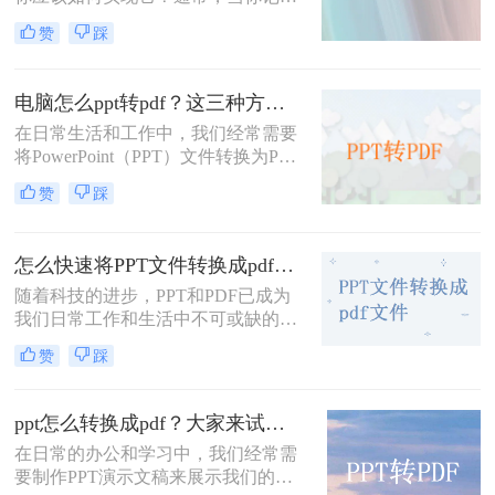
轻松完成这一转换过程。
和整理数据时，你习惯于创建新的
赞
踩
PPT文档——这种常用的简单编辑文
档格式，有时你不可避免地会遇到文
档格式转换的问题。今天小编就来解
电脑怎么ppt转pdf？这三种方法教你快速解决！
决一下ppt转pdf这个问题。
在日常生活和工作中，我们经常需要
将PowerPoint（PPT）文件转换为PDF
格式，以便于在不具备PowerPoint软
赞
踩
件的设备上进行查看、打印或共享。
PDF格式具有跨平台、跨设备的兼容
性，并且能够保留原文件的排版和格
怎么快速将PPT文件转换成pdf文件？下面小编给推荐这三种方法!
式。那么电脑怎么ppt转pdf呢？以下
是几种将PPT转换为PDF文件的方
随着科技的进步，PPT和PDF已成为
法。
我们日常工作和生活中不可或缺的文
件格式。PPT以其丰富的视觉效果和
赞
踩
灵活的编辑功能，在演示和报告中发
挥着重要作用；而PDF则以其稳定的
格式和广泛的兼容性，在文件共享和
ppt怎么转换成pdf？大家来试试这三种方法吧！
打印中占据一席之地。因此，将PPT
在日常的办公和学习中，我们经常需
文件转换成PDF文件的需求日益增
要制作PPT演示文稿来展示我们的想
加。那么怎么快速将PPT文件转换成