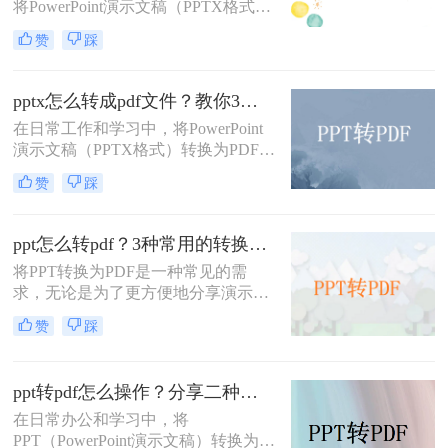
将PowerPoint演示文稿（PPTX格式）
转换为PDF格式，以便更广泛地分
赞
踩
享、打印或保证在不同设备上的一致
展示效果。PDF（Portable Document
Format）因其跨平台兼容性和保持文
pptx怎么转成pdf文件？教你3种方法快速转换！
档格式不变的特性而备受欢迎。那么
在日常工作和学习中，将PowerPoint
pptx如何转换成pdf呢？本文将详细介
演示文稿（PPTX格式）转换为PDF文
绍几种将PPTX转换为PDF的高效方
件是一项常见的需求。PDF格式因其
法，帮助您轻松完成转换任务。
赞
踩
跨平台兼容性、保持文档格式不变以
及便于分享和打印的特点而广受欢
迎。那么pptx怎么转成pdf文件呢？本
ppt怎么转pdf？3种常用的转换方法详解！
文将详细介绍几种将PPTX转换成PDF
将PPT转换为PDF是一种常见的需
文件的方法，帮助您轻松完成转换任
求，无论是为了更方便地分享演示文
务。
稿，还是为了确保文档在不同设备上
赞
踩
的兼容性。那么ppt怎么转pdf呢？本
文将介绍几种常用的转换方法。
ppt转pdf怎么操作？分享二种快速转方法！
在日常办公和学习中，将
PPT（PowerPoint演示文稿）转换为