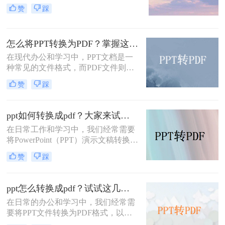
法、数据或报告。然而，在某些情况
pdf文件呢？本文将介绍几种快速将
赞
踩
下，我们可能希望将PPT文件转换为
PPT文件转换成PDF文件的方法。
PDF格式，以便更广泛地分享或确保
文件的格式一致性。本文将为您详细
怎么将PPT转换为PDF？掌握这3个方法，工作效率直接翻倍！
介绍PPT怎么转换成PDF，并探讨一
些相关的注意事项。
在现代办公和学习中，PPT文档是一
种常见的文件格式，而PDF文件则是
一种更为便捷和广泛应用的电子文
赞
踩
档。许多人在工作和学习中需要将
PPT文件转换为PDF文件，以便更好
地共享和保存。那么，怎么将PPT转
ppt如何转换成pdf？大家来试试这三种方法吧！
换为PDF呢？本文将为您介绍几种简
在日常工作和学习中，我们经常需要
单易行的方法，帮助您快速完成转
将PowerPoint（PPT）演示文稿转换为
换。
PDF（Portable Document Format）文
赞
踩
件。PDF格式的文件具有跨平台兼容
性好、格式固定、易于阅读和分享等
特点，因此非常适合用于保存和共享
ppt怎么转换成pdf？试试这几种转换方法！
PPT内容。本文将详细介绍PPT如何
在日常的办公和学习中，我们经常需
转换成PDF，并提供一些实用技巧和
要将PPT文件转换为PDF格式，以便
建议。
于分享、查阅或归档。PDF格式具有