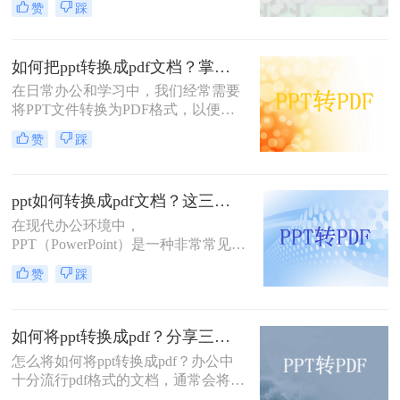
赞
踩
跨平台、不易被篡改、保持文档原样
等优点，因此得到了广泛应用。那么
PPT怎么转换成PDF呢？下面，我将
如何把ppt转换成pdf文档？掌握这3个方法，工作效率直接翻倍！
详细介绍几种将PPT转换成PDF的方
法。
在日常办公和学习中，我们经常需要
将PPT文件转换为PDF格式，以便更
方便地分享、查看和打印。那么如何
赞
踩
把PPT转换成PDF文档呢？本文将介
绍三种实用的方法，帮助你轻松实现
PPT到PDF的转换。
ppt如何转换成pdf文档？这三种转换方法超实用！
在现代办公环境中，
PPT（PowerPoint）是一种非常常见的
文件格式，被广泛用于展示和演示。
赞
踩
然而，有时我们可能需要将PPT文件
转换为PDF（Portable Document
Format）文档，以便更方便地分享和
如何将ppt转换成pdf？分享三种方法，1分钟轻松解决！
传递信息。本文将详细介绍PPT如何
转换成PDF文档，为您呈现一篇详尽
怎么将如何将ppt转换成pdf？办公中
的操作指南。
十分流行pdf格式的文档，通常会将一
些制作好的其他格式文档转换成pdf的