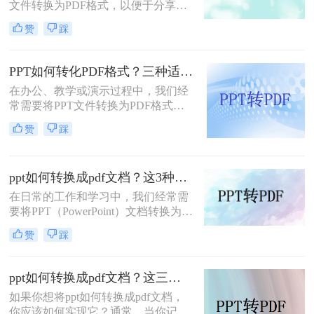
文件转换为PDF格式，以便于分享、
打印或保持格式的一致性。那么电脑
赞
踩
怎么ppt转pdf呢？下面将详细介绍几
种PPT转PDF的方法，帮助大家轻松
完成转换。
PPT如何转化PDF格式？三种适合小白的转换方法！
在办公、教学或演示过程中，我们经
常需要将PPT文件转换为PDF格式，
以便在不同设备和软件上保持一致的
赞
踩
排版和布局。PDF格式具有跨平台
性、不易被篡改的特点，能够确保演
示内容的稳定性和可读性。那么PPT
ppt如何转换成pdf文档？这3种方法，任你选择！
如何转化PDF格式呢？下面将介绍三
种将PPT转化为PDF格式的方法，帮
在日常的工作和学习中，我们经常需
助您轻松实现格式转换。
要将PPT（PowerPoint）文档转换为
PDF格式，以便于分享、打印或确保
赞
踩
内容在不同设备上保持一致的展示效
果。PDF格式具有跨平台兼容性好、
不易被篡改等优点，因此成为了许多
ppt如何转换成pdf文档？这三种实用方法分享给你！
场合下的首选格式。本文将详细介绍
如果你想将ppt如何转换成pdf文档，
PPT如何转换成PDF文档，帮助读者
你应该如何实现它？通常，当你记录