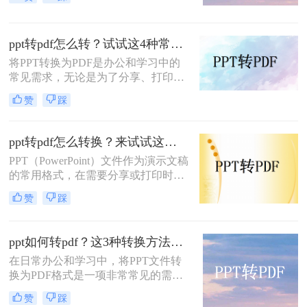
知道PDF文件是不易编辑的，它是专
门为阅读而生的，因此，很多人都喜
欢将自己制作好的文档转换成PDF的
ppt转pdf怎么转？试试这4种常用方法！
格式，那么如何将PPT转pdf呢？下面
就来看看吧。
将PPT转换为PDF是办公和学习中的
常见需求，无论是为了分享、打印还
是确保格式兼容性。那么ppt转pdf怎
赞
踩
么转呢？本文将介绍多种实用方法，
助你快速完成转换。
ppt转pdf怎么转换？来试试这三种常用转换方法！
PPT（PowerPoint）文件作为演示文稿
的常用格式，在需要分享或打印时，
转换为PDF（Portable Document
赞
踩
Format）格式可以确保其内容的完整
性和格式的一致性。那么ppt转pdf怎
么转换呢？本文将介绍三种将PPT转
ppt如何转pdf？这3种转换方法尝试下！
换为PDF的方法。
在日常办公和学习中，将PPT文件转
换为PDF格式是一项非常常见的需
求。PDF格式因其跨平台兼容性强、
赞
踩
文件体积小、易于阅读和打印等特