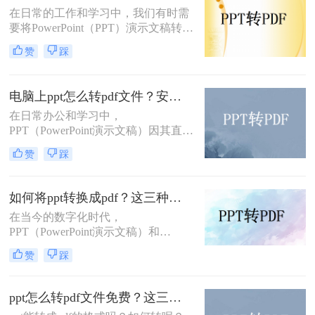
式呢？以下将详细介绍几种在电脑上
在日常的工作和学习中，我们有时需
将PPT转换为PDF格式的方法。
要将PowerPoint（PPT）演示文稿转换
为Word文档，以便于编辑、打印或进
赞
踩
行更深入的内容整理。虽然两者都是
Microsoft Office套件的一部分，但它
们的设计用途不同，因此直接转换并
电脑上ppt怎么转pdf文件？安利给你这三种简单的方法！
不总是直截了当。不过，借助一些技
在日常办公和学习中，
巧和工具，我们可以有效地将PPT转
PPT（PowerPoint演示文稿）因其直
换为Word格式。那么PPT怎么转换成
观、动态的展示效果而广受欢迎。然
Word呢？以下是一些实用的方法，帮
赞
踩
而，在某些情况下，我们可能需要将
助你完成这一转换。
PPT转换为PDF文件，以便更好地分
享、打印或确保在不同设备上的一致
如何将ppt转换成pdf？这三种转换方法你该学会！
显示。那么电脑上ppt怎么转pdf文件
在当今的数字化时代，
呢？本文将详细介绍在电脑上将PPT
PPT（PowerPoint演示文稿）和
转换为PDF文件的多种方法，帮助用
PDF（Portable Document Format，可
户轻松完成这一任务。
赞
踩
移植文档格式）是两种广泛使用的文
件格式，各自在不同的场景下发挥着
重要作用。PPT因其强大的演示功能
ppt怎么转pdf文件免费？这三种方法，我给满分！
而备受青睐，而PDF则以其良好的兼