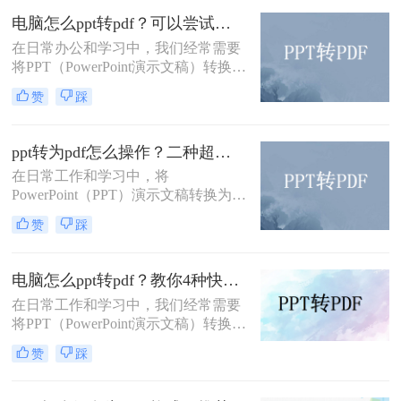
印的特点，成为了许多用户首选的文
电脑怎么ppt转pdf？可以尝试一下这3个转换方法！
件格式。本文将详细介绍pptx怎么转
成pdf的多种方法。
在日常办公和学习中，我们经常需要
将PPT（PowerPoint演示文稿）转换为
PDF格式，以便于分享、打印或存
赞
踩
档。那么电脑怎么ppt转pdf呢？本文
将介绍三种将PPT转为PDF的方法。
ppt转为pdf怎么操作？二种超实用转换方法分享！
在日常工作和学习中，将
PowerPoint（PPT）演示文稿转换为
PDF格式的需求非常普遍。这样做不
赞
踩
仅能够确保文件在不同设备上的展示
效果一致，还能方便没有安装
PowerPoint软件的用户查看。那么ppt
电脑怎么ppt转pdf？教你4种快速转换的方法！
转为pdf怎么操作呢？本文将介绍两种
在日常工作和学习中，我们经常需要
常用的PPT转PDF的方法。
将PPT（PowerPoint演示文稿）转换为
PDF（Portable Document Format）格
赞
踩
式，以便于分享、打印或存档。PPT
转PDF的过程并不复杂，有多种方法
可以实现。那么电脑怎么ppt转pdf