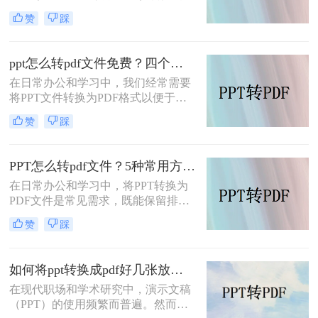
PDF格式是一种常见的需求。这样做
赞
踩
不仅能够确保文件在不同设备上的显
示一致性，还能方便没有安装
PowerPoint软件的用户查看。那么ppt
ppt怎么转pdf文件免费？四个方法帮你快速搞定
转pdf怎么操作呢？本文将详细介绍两
在日常办公和学习中，我们经常需要
种PPT转PDF的方法，帮助您轻松实
将PPT文件转换为PDF格式以便于分
现这一目标。
享、保存和打印。那么ppt怎么转pdf
赞
踩
文件免费呢？以下将详细介绍四种免
费的PPT转PDF的方法。
PPT怎么转pdf文件？5种常用方法详解！
在日常办公和学习中，将PPT转换为
PDF文件是常见需求，既能保留排版
格式，又方便跨平台分享。那么PPT
赞
踩
怎么转pdf文件呢？本文将介绍5种常
用方法，涵盖不同场景下的选择建
议。
如何将ppt转换成pdf好几张放在一页？分享三种简单且高效的方法！
在现代职场和学术研究中，演示文稿
（PPT）的使用频繁而普遍。然而，