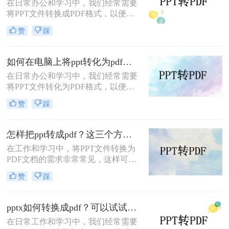
在日常办公和学习中，我们经常需要
将PPT文件转换成PDF格式，以便更
好地进行分享、打印或存档。那么
赞
踩
PPT怎么转换成PDF呢？本文将介绍
两种将PPT转换成PDF的方法。
如何在电脑上将ppt转化为pdf？分享三个实用且易学的转换方法！
在日常办公和学习中，我们经常需要
将PPT文件转化为PDF格式，以便更
好地进行分享、打印或存档。那么如
赞
踩
何在电脑上将PPT转化为PDF呢？本
文将介绍三种在电脑上将PPT转化为
PDF的方法。
怎样把ppt转成pdf？这三个方法让你办公更高效！
在工作和学习中，将PPT文件转换为
PDF文档的需求非常常见，这样可以
确保演示文稿在不同设备上的显示效
赞
踩
果一致，并且便于分享和打印。那么
怎样把ppt转成pdf呢？本文将介绍三
种常见的PPT转PDF方法，帮助您根
pptx如何转换成pdf？可以试试这三个转换方法！
据实际需求选择最合适的方式。
在日常工作和学习中，我们经常需要