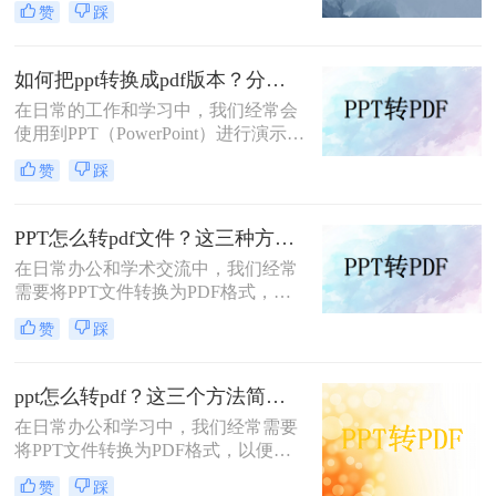
赞
踩
格式，其中就有ppt，只要还是因为
pdf不易编辑这个特性，如果你不想别
人修改你的文档，那么转成pdf是个不
如何把ppt转换成pdf版本？分享四个高效转换方法！
错的方法，那么如何ppt转pdf呢？
在日常的工作和学习中，我们经常会
使用到PPT（PowerPoint）进行演示和
报告。然而，有时我们可能需要将
赞
踩
PPT文件转换成PDF版本，以便于在
没有PowerPoint软件的环境下进行查
看和分享，或者为了保持演示内容的
PPT怎么转pdf文件？这三种方法小白也能轻松学会！
格式和布局不变。那么，如何把PPT
在日常办公和学术交流中，我们经常
转换成PDF版本呢？本文将为您介绍
需要将PPT文件转换为PDF格式，以
几种常见的方法。
便于分享、打印和保存。PDF格式因
赞
踩
其跨平台兼容性和良好的版面保持能
力，成为了许多场合下的首选格式。
那么PPT怎么转pdf文件呢？本文将介
ppt怎么转pdf？这三个方法简单易操作！
绍PPT转PDF文件的几种常用方法，
在日常办公和学习中，我们经常需要
帮助您轻松实现格式转换。
将PPT文件转换为PDF格式，以便在
各种设备和平台上进行分享、打印或
赞
踩