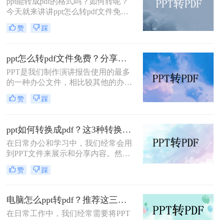
ppt能转成pdf的格式吗？如何转呢？
容性和稳定性，在文件共享、打印和
今天就来讲讲ppt怎么转pdf文件免
归档方面表现出色。因此，将PPT转
费，看看是如何完成的，当我们制作
换成PDF成为许多用户在工作和学习
赞
踩
好一份文档时，想要分享但是又不想
中的常见需求。本文将详细介绍如何
内容被修改，那么转成pdf格式就是个
将ppt转换成pdf的几种方法，并分享
很好的法子，但是很多朋友不知道怎
一些实用技巧。
ppt怎么转pdf文件免费？分享三种方法，1分钟轻松解决！
么#other#，今天小编就来教大家一
PPT是我们制作演讲报告使用的最多
招。
的一种办公文件，相比较其他的办公
文件，PPT文档在演示效果上更加的
赞
踩
丰富出色，但是如果是要打印或者是
发送给他人查看，那么转换成PDF格
式是种不错的选择，因为PDF文件比
ppt如何转换成pdf？这3种转换方法你该学会！
较文档，兼容性强，打印效果也十分
在日常办公和学习中，我们经常会用
好，那么ppt怎么转pdf文件免费呢？
到PPT文件来展示和分享内容。然
下面就让我们来看看ppt文件转pdf文
而，有时候我们需要将PPT文件转换
件的方法吧。
赞
踩
成PDF格式，以方便打印、编辑或分
享给其他人。那么，ppt如何转换成
pdf呢？接下来，本文将为你详细介绍
电脑怎么ppt转pdf？推荐这三种方法给大家！
几种常见的转换方法。
在日常工作中，我们经常需要将PPT