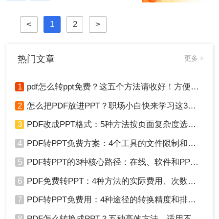
存档。那么PPT怎么转PDF呢？本文
将介绍三种实用的PPT转PDF的方
法，帮助您轻松完成转换工作。
<
1
2
>
热门文章
更多 >
1
pdf怎么转ppt免费？这五个方法请收好！方便又好用！
2
怎么把PDF放进PPT？职场小白快来学习这3种方法！
3
PDF改成PPT格式：5种方法按页面复杂度选择！
4
PDF转PPT免费方案：4个工具的文件限制和输出质量对比！
5
PDF转PPT的3种核心路径：在线、软件和PPT自带的适用范围！
6
PDF免费转PPT：4种方法的实际费用、次数限制和效果！
7
PDF转PPT免费用：4种途径的转换精度和排版保留能力对比！
8
PDF怎么转换成PPT？五种高效方法，适用不同场景全解析！