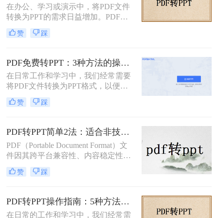
在办公、学习或演示中，将PDF文件
种将PDF文档转化成PPT的实用方
转换为PPT的需求日益增加。PDF格
法。
式虽然适合文档共享，但若需编辑或
赞
踩
重新排版内容，转换为PPT会更灵
活。那么文件pdf怎么转换成ppt呢？
本文将介绍几种简单实用的方法，帮
PDF免费转PPT：3种方法的操作步骤和常见报错处理!
助您高效完成转换。
在日常工作和学习中，我们经常需要
将PDF文件转换为PPT格式，以便进
行演示和分享。那么如何免费将pdf转
赞
踩
换成PPT呢？本文将介绍三种免费将
PDF转换成PPT的方法。
PDF转PPT简单2法：适合非技术用户的快速操作流程！
PDF（Portable Document Format）文
件因其跨平台兼容性、内容稳定性和
不易被篡改的特性，在文档分享、存
赞
踩
档和打印中得到了广泛应用。然而，
有时我们需要将PDF中的内容转换为
PPT（PowerPoint）格式，以便进行演
PDF转PPT操作指南：5种方法的具体操作流程和参数设置！
示、编辑或团队协作。那么PDF怎么
在日常的工作和学习中，我们经常需
转换成PPT呢？本文将介绍两种将