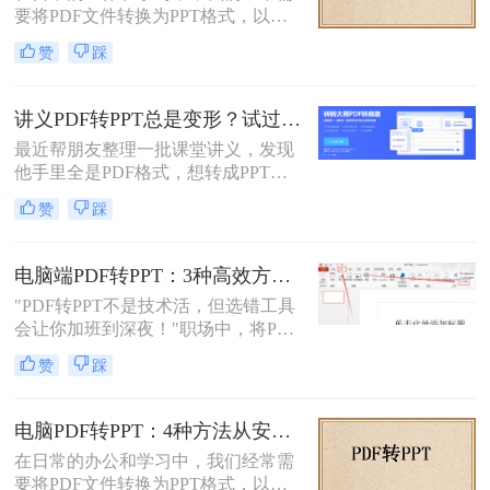
要将PDF文件转换为PPT格式，以便
PDF转换成PPT的方法。
进行演示或编辑。PDF文件以其固定
赞
踩
格式和跨平台的优势而广受欢迎，但
PPT文件则提供了更强大的编辑功能
和动态展示效果。那么pdf转ppt怎么
讲义PDF转PPT总是变形？试过这几个办法真管用！
操作呢？本文将介绍五种将PDF转换
最近帮朋友整理一批课堂讲义，发现
为PPT的方法，帮助您轻松完成这一
他手里全是PDF格式，想转成PPT讲
任务。
课用，结果试了好几个工具，不是字
赞
踩
体乱码就是排版错位，气得他差点把
电脑摔了。其实“讲义类型的pdf怎么
转ppt”这个问题，说到底要看你的
电脑端PDF转PPT：3种高效方法的操作步骤和格式保留设置！
PDF是纯文字扫描件、带复杂表格的
"PDF转PPT不是技术活，但选错工具
课件，还是带大量图片的教案——不
会让你加班到深夜！"职场中，将PDF
同情况方法完全不同。下面我按实际
报告一键转化为PPT演示文稿是高频
使用场景，把试过好用的几个方法整
赞
踩
刚需。然而，90%的办公族曾陷入“转
理出来，不吹不黑，优缺点都说明
换后格式错乱、文本缺失、反复返
白。
工”的泥潭——这不是能力问题，而
电脑PDF转PPT：4种方法从安装到输出的完整对比！
是工具选择的致命陷阱。那么怎么在
在日常的办公和学习中，我们经常需
电脑上把pdf转换成ppt呢？作为深耕
要将PDF文件转换为PPT格式，以便
电脑办公软件测评8年的博主，我亲