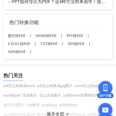
PPT如何导出为PDF？这4种方法简单易学！值得收藏！
●
热门转换功能
图片转PDF
丨
WORD转PDF
丨
PPT转PDF
丨
EXCEL转PDF
丨
TXT转PDF
丨
XPS转PDF
丨
WPS转PDF
丨
热门关注
pdf怎么转换成word
pdf怎么转换成jpg图片
word怎么转pdf
word转pdf
压缩图片
怎么压缩图片
pdf转word免费的软件
如何压缩图片
pdf解密
png转jpg
pdf转换ppt
展开全部 ∨
word如何转换成pdf
图片转换格式
pdf如何转word
pdf格式转换