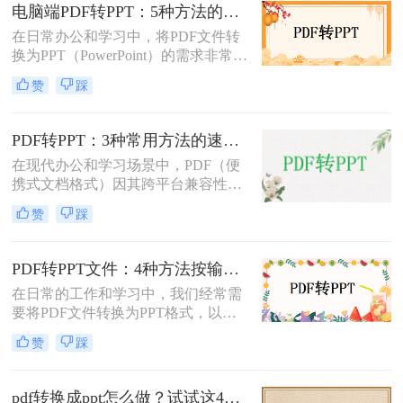
介绍三种不需要花钱就能将PDF转换
电脑端PDF转PPT：5种方法的安装配置和操作差异！
成PPT的方法。
在日常办公和学习中，将PDF文件转
换为PPT（PowerPoint）的需求非常普
遍。无论是为了制作演示文稿、分享
赞
踩
资料还是教学用途，掌握高效的PDF
转PPT方法都是非常重要的。那么电
脑pdf如何转化为ppt呢？本文将详细
PDF转PPT：3种常用方法的速度对比和适用文件类型！
介绍五种将PDF转换成PPT的方法，
在现代办公和学习场景中，PDF（便
帮助您轻松应对各种需求。
携式文档格式）因其跨平台兼容性和
内容稳定性而广泛使用。然而，在某
赞
踩
些情况下，我们可能需要将PDF文件
转换为PPT（PowerPoint演示文稿），
以便于编辑、演示或分享。那么PDF
PDF转PPT文件：4种方法按输出格式（pptx/ppt）和页数选择!
如何转ppt呢？本文将详细介绍几种常
在日常的工作和学习中，我们经常需
用的PDF转PPT的方法。
要将PDF文件转换为PPT格式，以便
进行演示或编辑。那么如何将pdf转换
赞
踩
成ppt文件呢？本文将介绍四种常用的
PDF转PPT方法。
pdf转换成ppt怎么做？试试这4个转换方法！