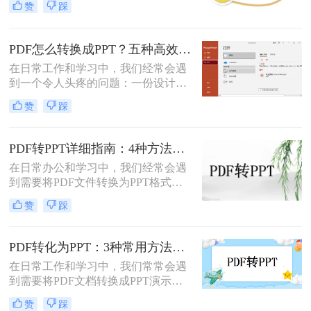
介绍三种将PDF转换为PPT的方法，
赞
踩
ppt免费呢？本文将介绍两种免费将
帮助您根据自己的实际需求选择最合
PDF转换成PPT的方法，帮助您高效
适的方式。
完成转换任务。
PDF怎么转换成PPT？五种高效方法，适用不同场景全解析！
在日常工作和学习中，我们经常会遇
到一个令人头疼的问题：一份设计精
美、内容详实的PDF文档，需要被转
赞
踩
换为可编辑、可演示的
PowerPoint（PPT）文件。可能是为了
修改内容、调整逻辑，或是直接用于
PDF转PPT详细指南：4种方法的参数配置和输出效果调优！
会议汇报。然而，由于PDF格式本身
在日常办公和学习中，我们经常会遇
是为了稳定显示而非编辑而设计的，
到需要将PDF文件转换为PPT格式的
这项转换工作常常伴随着格式错乱、
情况。无论是为了便于演示还是进一
排版混乱、图片丢失等“车祸现场”。
赞
踩
步编辑，掌握有效的转换方法都是必
要的。那么如何将pdf转换成ppt呢？
本文将详细介绍几种常用的方法。
PDF转化为PPT：3种常用方法在不同PPT版本下的兼容性！
在日常工作和学习中，我们常常会遇
到需要将PDF文档转换成PPT演示文
稿的情况。无论是为了更好地展示信
赞
踩
息，还是为了方便编辑，掌握如何进