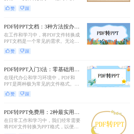
更好地进行演示和编辑。那么电脑如
测30+工具，今天聚焦精准高效的转
赞
踩
何PDF转PPT呢？以下介绍四种常见
换方案，帮你避开99%的坑。拒绝低
的PDF转PPT的方法。
效，只讲真干货。
PDF转PPT文档：3种方法按办公场景（汇报/教学/合同）选择！
在工作和学习中，将PDF文件转换成
PPT文档是一个常见的需求。无论是
为了制作演示文稿、提取内容还是重
赞
踩
新排版，掌握几种有效的转换方法都
是非常有用的。那么pdf如何转换成
ppt文档呢？本文将介绍三种常用的
PDF转PPT入门3法：零基础用户的操作要点和注意事项！
PDF转PPT的方法，帮助您轻松完成
在现代办公和学习环境中，PDF和
PDF到PPT的转换。
PPT是两种极为常见的文件格式。
PDF因其固定格式的特点而受到广泛
赞
踩
欢迎，尤其适合用于合同、学术论文
等需要保持原始内容不变的文档。然
而，当这些静态内容需要被进一步编
PDF转PPT免费用：2种最实用的操作路径和避坑要点！
辑或在公共场合展示时，将其转换为
在日常工作和学习中，我们经常需要
PPT格式成为了一种常见的需求。那
将PDF文件转换为PPT格式，以便进
么PDF如何转为PPT呢？本文将详细
行演示或编辑。那么怎么把pdf转换成