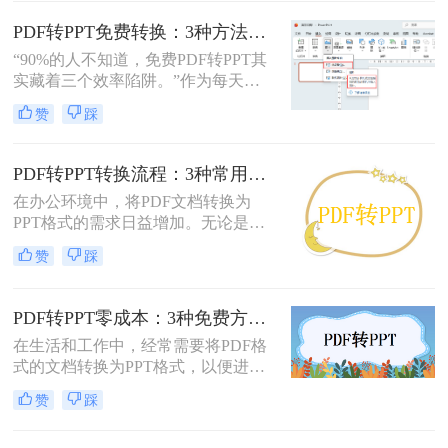
定、易于传输和打印而广受欢迎，但
它“只读”的特性也使其内容难以直接
PDF转PPT免费转换：3种方法的隐藏功能和效率差异！
编辑和复用。此时，将PDF转换为可
“90%的人不知道，免费PDF转PPT其
编辑的PPT就成了一个刚性需求。
实藏着三个效率陷阱。”作为每天处
理20+份文档的办公博主，我见过太
赞
踩
多人被“免费转换”的噱头坑过——要
么表格错位到需要手动重排两小时，
要么扫描版PDF转完还是图片格式，
PDF转PPT转换流程：3种常用方法的速度和精度对比！
更有甚者因为文件包含商业数据，转
在办公环境中，将PDF文档转换为
换后收到平台的“付费解锁”勒索邮
PPT格式的需求日益增加。无论是为
件。
了更好地展示信息，还是为了便于编
赞
踩
辑内容，掌握几种有效的PDF转PPT
方法都是非常有用的。那么pdf转ppt
怎么转换呢？本文将介绍三种常用的
PDF转PPT零成本：3种免费方案的实际效果和隐藏限制！
方法来实现这一转换。
在生活和工作中，经常需要将PDF格
式的文档转换为PPT格式，以便进行
演示和讲解。然而，一些专业的PDF
赞
踩
转PPT软件可能需要付费购买。那么
怎么不花钱把pdf转成ppt呢？本文将