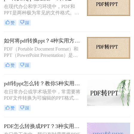
在现代办公和学习环境中，PDF和
PPT是两种极为常见的文件格式。
PDF文件因其出色的稳定性和兼容性
赞
踩
而被广泛用于文档分享和存储，而
PPT则因其强大的演示功能而备受青
睐。然而，有时我们需要将PDF转换
如何将pdf转换ppt？4种实用方法解析！
为PPT以便进行编辑和演示。那么pdf
PDF（Portable Document Format）和
转换成ppt怎么做呢？本文将详细介绍
PPT（PowerPoint Presentation）是两
几种将PDF转换为PPT的方法。
种常见的文件格式，分别用于文档存
赞
踩
储和演示文稿制作。在某些情况下，
我们可能需要将PDF转换为PPT格
式，以便在演示文稿中使用或进行进
pdf转ppt怎么转？教你5种实用的方法！
一步编辑。那么如何将pdf转换ppt
在日常办公或学术场景中，常需要将
呢？本文将详细介绍几种将PDF转换
PDF文件转换为可编辑的PPT格式。
为PPT的方法，帮助您高效地完成这
那么pdf转ppt怎么转呢？本文整理了5
一任务。
赞
踩
种主流方法，从工具选择到操作细节
逐一解析，助你快速完成格式转换。
PDF怎么转换成PPT？3种实用方法详解！