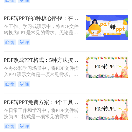
赞
踩
于制作演示文稿和进行演讲。有时，
您可能希望将PDF文件转换为PPT格
式，以便进行编辑、修改或展示。那
PDF转PPT的3种核心路径：在线、软件和PPT自带的适用范围！
么pdf怎么转ppt呢？本文将介绍三种
在工作、学习或演示中，将PDF文件
将PDF转换为PPT的方法：使用专业
转换为PPT是常见的需求。无论是整
的PDF转PPT软件、利用在线转换工
合报告、课件，还是优化文档展示，
具，以及手动复制粘贴内容。
赞
踩
都需要一种高效且保留原格式的方
法。那么pdf怎么转换成ppt呢？以下
是几种常用方法的详细解析，帮助你
PDF改成PPT格式：5种方法按页面复杂度选择！
快速上手。
在办公和学习场景中，将PDF文件插
入PPT演示文稿是一项常见需求。无
论是展示报告、图表，还是分享文档
赞
踩
内容，合理选择插入方法能显著提升
演示的专业性和效率。那么PDF怎么
改成PPT呢？以下是五种常用方法的
PDF转PPT免费方案：4个工具的文件限制和输出质量对比！
详细说明，帮助您根据需求高效完成
在日常工作和学习中，将PDF文件转
文档整合。
换为PPT格式是一项常见的需求，以
便更好地进行演示和分享。虽然市面
赞
踩
上有许多专业的转换软件和服务，但