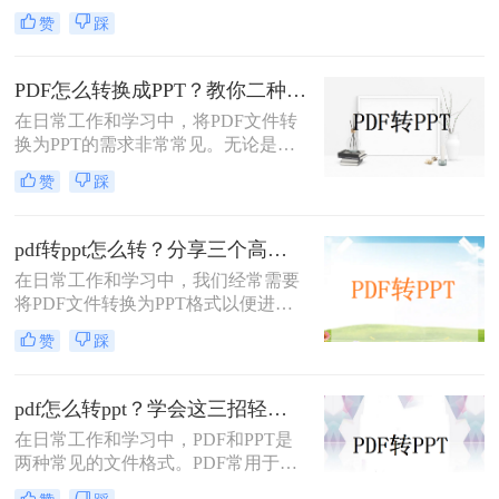
中常遇到的需求，特别是当需要将
赞
踩
PDF中的内容进行编辑、演示或分享
时。那么PDF如何转换成PPT呢？本
文将介绍三种常用的PDF转PPT的方
PDF怎么转换成PPT？教你二种转换方法！
法。
在日常工作和学习中，将PDF文件转
换为PPT的需求非常常见。无论是为
了方便展示、编辑还是进一步处理，
赞
踩
掌握几种高效的PDF转PPT方法都是
非常有用的。那么PDF怎么转换成
PPT呢？本文将详细介绍两种常见的
pdf转ppt怎么转？分享三个高效转换方法！
PDF转PPT方法，帮助用户轻松完成
在日常工作和学习中，我们经常需要
文件格式转换。
将PDF文件转换为PPT格式以便进行
演示或编辑。那么pdf转ppt怎么转
赞
踩
呢？以下将介绍三种常用的pdf转ppt
的方法，帮助您轻松实现文件格式的
转换。
pdf怎么转ppt？学会这三招轻松搞定转换！
在日常工作和学习中，PDF和PPT是
两种常见的文件格式。PDF常用于文
档的查看和分享，而PPT则更多地用