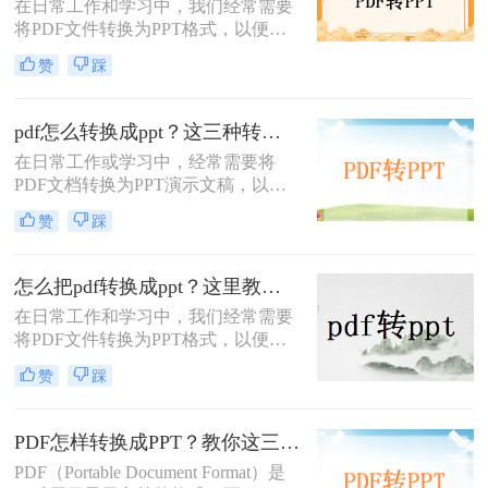
在日常工作和学习中，我们经常需要
将PDF文件转换为PPT格式，以便进
行演示或编辑。那么pdf怎么转ppt免
赞
踩
费呢？虽然市面上有许多付费的转换
工具，但本文将介绍五种免费的PDF
转PPT方法，帮助你轻松实现文件格
pdf怎么转换成ppt？这三种转换方法分享给你!！
式的转换。
在日常工作或学习中，经常需要将
PDF文档转换为PPT演示文稿，以便
于更好地展示和编辑内容。
赞
踩
PDF（Portable Document Format）因
其格式稳定、兼容性强而被广泛应
用，但PPT（PowerPoint）则因其动态
怎么把pdf转换成ppt？这里教你这四种方法！
演示功能而备受青睐。那么pdf怎么转
在日常工作和学习中，我们经常需要
换成ppt呢？本文将介绍三种将PDF转
将PDF文件转换为PPT格式，以便更
换为PPT的高效方法，帮助您轻松完
好地进行演示和编辑。那么怎么把
成格式转换。
赞
踩
PDF转换成PPT呢？以下将介绍三种
常用的转换方法，帮助您轻松实现
PDF到PPT的转换。
PDF怎样转换成PPT？教你这三种转换方法！
PDF（Portable Document Format）是