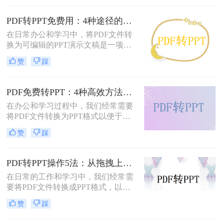
并非所有用户都愿意或需要为此付
费。那么pdf如何免费转换ppt呢？以
PDF转PPT免费用：4种途径的转换精度和排版保留能力对比！
下将介绍四种免费将PDF转换为PPT
在日常办公和学习中，将PDF文件转
的方法，帮助用户轻松实现格式转
换为可编辑的PPT演示文稿是一项高
换。
频需求。无论是需要修改过时的课
赞
踩
件、提取报告中的数据制作新方案，
还是将会议资料转化为演示文稿，快
速且免费地完成格式转换都能极大提
PDF免费转PPT：4种高效方法的速度、精度和文件限制实测！
升工作效率。那么如何免费把pdf转成
在办公和学习过程中，我们经常需要
PPT呢？
将PDF文件转换为PPT格式以便于演
示或编辑。那么怎么免费把pdf转换成
赞
踩
ppt呢？本文将详细介绍几种免费的方
法来实现这一目标。
PDF转PPT操作5法：从拖拽上传到批量转换的完整步骤！
在日常的工作和学习中，我们经常需
要将PDF文件转换成PPT格式，以便
进行编辑、展示和分享。那么PDF怎
赞
踩
么转换成PPT呢？本文将介绍五种将
PDF转换成PPT的方法。