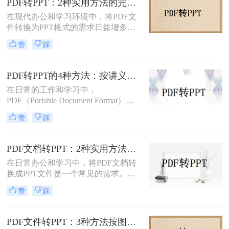
PDF转PPT：2种实用方法的完整操作流程和格式保留对比！
何转PPT呢？本文将介绍三种将PDF
在现代办公和学习环境中，将PDF文
转换为PPT的方法，帮助您轻松完成
件转换为PPT格式的需求日益增多。
这一任务。
无论是为了更方便地编辑内容，还是
赞
踩
为了在演示文稿中更好地展示信息，
PDF转PPT都是一项非常实用的技
能。那么如何把PDF转换成PPT呢？
PDF转PPT的4种方法：按讲义、合同、报告3种文件类型选！
本文将介绍两种高效的PDF转PPT方
在日常的工作和学习中，
法，帮助您根据自己的需求选择最合
PDF（Portable Document Format）因
适的方式。
其格式稳定、跨平台兼容等优点而广
赞
踩
泛应用。然而，在某些场合下，我们
可能需要将PDF中的内容转换为
PPT（PowerPoint）格式，以便进行演
PDF文档转PPT：2种实用方法的关键参数和输出对比！
示或编辑。虽然PDF到PPT的转换可
在日常办公和学习中，将PDF文档转
能不如其他格式转换那样直接，但通
换成PPT文件是一个常见的需求。
过一些方法和工具，我们仍然可以实
PDF文件因其跨平台性和格式稳定性
现这一目的。本文将详细介绍怎么把
赞
踩
而广受欢迎，但在某些情况下，我们
pdf转换成ppt的几种方法，以及相关
可能需要将其内容转换为PPT格式，
的实用技巧。
以便进行演示、分享或编辑。那么pdf
PDF文件转PPT：3种方法按图文复杂度的转换精度排名！
文档如何转化成ppt呢？本文将介绍两