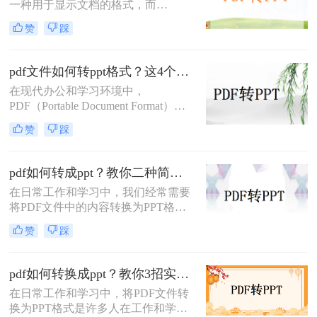
一种用于显示文档的格式，而
PPT（PowerPoint）是一种用于演示的
赞
踩
文件格式。PDF文件常用于保存文档
的完整格式，但有时我们需要将PDF
文件转换为PPT格式以便于制作演示
pdf文件如何转ppt格式？这4个方法请收好！方便又好用！
文稿。那么PDF怎样转换成PPT呢？
在现代办公和学习环境中，
在本文中，我们将介绍三种方法，以
PDF（Portable Document Format）因
帮助您将PDF文件转换为PPT文件。
其出色的跨平台兼容性和保持文档格
赞
踩
式不变的能力而广受欢迎。然而，在
某些情况下，我们可能需要将PDF文
件中的内容转换成PPT（PowerPoint
pdf如何转成ppt？教你二种简单实用的转换方法!
Presentation）格式，以便进行演示或
在日常工作和学习中，我们经常需要
进一步编辑。那么pdf文件如何转ppt
将PDF文件中的内容转换为PPT格
格式呢？本文将详细介绍几种将PDF
式，以便于演示和分享。那么PDF如
文件转换为PPT格式的有效方法，帮
赞
踩
何转成PPT呢？以下是两种常用的方
助您轻松应对这一需求。
法，帮助您轻松实现PDF到PPT的转
换。
pdf如何转换成ppt？教你3招实用方法轻松搞定！
在日常工作和学习中，将PDF文件转
换为PPT格式是许多人在工作和学习