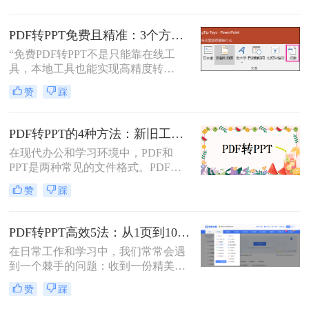
行这种转换都是非常有用的技能。那
么怎么将pdf转化为ppt呢？本文将介
PDF转PPT免费且精准：3个方法的转换精度和避坑指南！
绍三种常用的方法来实现PDF到PPT
“免费PDF转PPT不是只能靠在线工
的转换。
具，本地工具也能实现高精度转
换”在职场办公与自媒体创作中，将
赞
踩
PDF格式的报告、课件、素材转为可
编辑的PPT，是提升工作效率的高频
需求。但多数人在寻找免费转换方法
PDF转PPT的4种方法：新旧工具对比，哪个更适合批量转换！
时，要么遭遇操作繁琐的困境，要么
在现代办公和学习环境中，PDF和
面临转换后格式错乱、信息丢失的问
PPT是两种常见的文件格式。PDF文
题，甚至担心文件隐私泄露
件因其跨平台性和不易修改性而广受
赞
踩
欢迎，而PPT则因其强大的演示功能
而备受青睐。然而，有时我们可能需
要将PDF文件转换为PPT格式，以便
PDF转PPT高效5法：从1页到100页，方法选择差异很大！
进行编辑、修改或演示。那么pdf怎么
在日常工作和学习中，我们常常会遇
转换成ppt呢？本文将详细介绍几种将
到一个棘手的问题：收到一份精美的
PDF转换为PPT的方法，帮助您轻松
PDF文件，却需要将其内容用于自己
实现文件格式的转换。
赞
踩
的PPT演示文稿中。PDF因其格式固