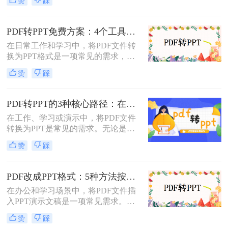
赞
踩
掌握几种高效的PDF转PPT方法都是
非常有用的。那么PDF怎么转换成
PPT呢？本文将详细介绍两种常见的
PDF转PPT免费方案：4个工具的文件限制和输出质量对比！
PDF转PPT方法，帮助用户轻松完成
在日常工作和学习中，将PDF文件转
文件格式转换。
换为PPT格式是一项常见的需求，以
便更好地进行演示和分享。虽然市面
赞
踩
上有许多专业的转换软件和服务，但
并非所有用户都愿意或需要为此付
费。那么pdf如何免费转换ppt呢？以
PDF转PPT的3种核心路径：在线、软件和PPT自带的适用范围！
下将介绍四种免费将PDF转换为PPT
在工作、学习或演示中，将PDF文件
的方法，帮助用户轻松实现格式转
转换为PPT是常见的需求。无论是整
换。
合报告、课件，还是优化文档展示，
赞
踩
都需要一种高效且保留原格式的方
法。那么pdf怎么转换成ppt呢？以下
是几种常用方法的详细解析，帮助你
PDF改成PPT格式：5种方法按页面复杂度选择！
快速上手。
在办公和学习场景中，将PDF文件插
入PPT演示文稿是一项常见需求。无
论是展示报告、图表，还是分享文档
赞
踩
内容，合理选择插入方法能显著提升