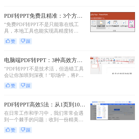
等需要保持原始内容不变的文档。然
而，当这些静态内容需要被进一步编
PDF转PPT免费且精准：3个方法的转换精度和避坑指南！
辑或在公共场合展示时，将其转换为
“免费PDF转PPT不是只能靠在线工
PPT格式成为了一种常见的需求。那
具，本地工具也能实现高精度转
么PDF如何转为PPT呢？本文将详细
换”在职场办公与自媒体创作中，将
介绍三种将PDF转换为PPT的方法，
赞
踩
PDF格式的报告、课件、素材转为可
帮助您根据自己的实际需求选择最合
编辑的PPT，是提升工作效率的高频
适的方式。
需求。但多数人在寻找免费转换方法
电脑端PDF转PPT：3种高效方法的操作步骤和格式保留设置！
时，要么遭遇操作繁琐的困境，要么
"PDF转PPT不是技术活，但选错工具
面临转换后格式错乱、信息丢失的问
会让你加班到深夜！"职场中，将PDF
题，甚至担心文件隐私泄露
报告一键转化为PPT演示文稿是高频
赞
踩
刚需。然而，90%的办公族曾陷入“转
换后格式错乱、文本缺失、反复返
工”的泥潭——这不是能力问题，而
PDF转PPT高效5法：从1页到100页，方法选择差异很大！
是工具选择的致命陷阱。那么怎么在
在日常工作和学习中，我们常常会遇
电脑上把pdf转换成ppt呢？作为深耕
到一个棘手的问题：收到一份精美的
电脑办公软件测评8年的博主，我亲
PDF文件，却需要将其内容用于自己
测30+工具，今天聚焦精准高效的转
赞
踩
的PPT演示文稿中。PDF因其格式固
换方案，帮你避开99%的坑。拒绝低