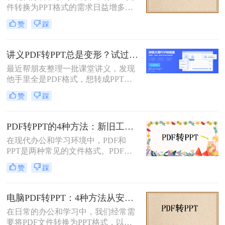
件转换为PPT格式的需求日益增多。
任务。
无论是为了更方便地编辑内容，还是
赞
踩
为了在演示文稿中更好地展示信息，
PDF转PPT都是一项非常实用的技
能。那么如何把PDF转换成PPT呢？
讲义PDF转PPT总是变形？试过这几个办法真管用！
本文将介绍两种高效的PDF转PPT方
最近帮朋友整理一批课堂讲义，发现
法，帮助您根据自己的需求选择最合
他手里全是PDF格式，想转成PPT讲
适的方式。
课用，结果试了好几个工具，不是字
赞
踩
体乱码就是排版错位，气得他差点把
电脑摔了。其实“讲义类型的pdf怎么
转ppt”这个问题，说到底要看你的
PDF转PPT的4种方法：新旧工具对比，哪个更适合批量转换！
PDF是纯文字扫描件、带复杂表格的
在现代办公和学习环境中，PDF和
课件，还是带大量图片的教案——不
PPT是两种常见的文件格式。PDF文
同情况方法完全不同。下面我按实际
件因其跨平台性和不易修改性而广受
使用场景，把试过好用的几个方法整
赞
踩
欢迎，而PPT则因其强大的演示功能
理出来，不吹不黑，优缺点都说明
而备受青睐。然而，有时我们可能需
白。
要将PDF文件转换为PPT格式，以便
电脑PDF转PPT：4种方法从安装到输出的完整对比！
进行编辑、修改或演示。那么pdf怎么
在日常的办公和学习中，我们经常需
转换成ppt呢？本文将详细介绍几种将
要将PDF文件转换为PPT格式，以便
PDF转换为PPT的方法，帮助您轻松