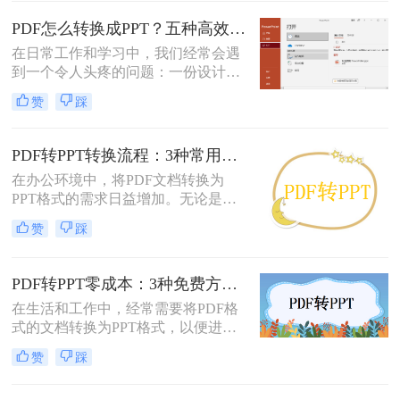
定、易于传输和打印而广受欢迎，但
效，只讲真干货。
它“只读”的特性也使其内容难以直接
PDF怎么转换成PPT？五种高效方法，适用不同场景全解析！
编辑和复用。此时，将PDF转换为可
在日常工作和学习中，我们经常会遇
编辑的PPT就成了一个刚性需求。
到一个令人头疼的问题：一份设计精
美、内容详实的PDF文档，需要被转
赞
踩
换为可编辑、可演示的
PowerPoint（PPT）文件。可能是为了
修改内容、调整逻辑，或是直接用于
PDF转PPT转换流程：3种常用方法的速度和精度对比！
会议汇报。然而，由于PDF格式本身
在办公环境中，将PDF文档转换为
是为了稳定显示而非编辑而设计的，
PPT格式的需求日益增加。无论是为
这项转换工作常常伴随着格式错乱、
了更好地展示信息，还是为了便于编
排版混乱、图片丢失等“车祸现场”。
赞
踩
辑内容，掌握几种有效的PDF转PPT
方法都是非常有用的。那么pdf转ppt
怎么转换呢？本文将介绍三种常用的
PDF转PPT零成本：3种免费方案的实际效果和隐藏限制！
方法来实现这一转换。
在生活和工作中，经常需要将PDF格
式的文档转换为PPT格式，以便进行
演示和讲解。然而，一些专业的PDF
赞
踩
转PPT软件可能需要付费购买。那么
怎么不花钱把pdf转成ppt呢？本文将