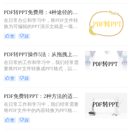
演示的专业性和效率。那么PDF怎么
改成PPT呢？以下是五种常用方法的
PDF转PPT免费用：4种途径的转换精度和排版保留能力对比！
详细说明，帮助您根据需求高效完成
在日常办公和学习中，将PDF文件转
文档整合。
换为可编辑的PPT演示文稿是一项高
频需求。无论是需要修改过时的课
赞
踩
件、提取报告中的数据制作新方案，
还是将会议资料转化为演示文稿，快
速且免费地完成格式转换都能极大提
PDF转PPT操作5法：从拖拽上传到批量转换的完整步骤！
升工作效率。那么如何免费把pdf转成
在日常的工作和学习中，我们经常需
PPT呢？
要将PDF文件转换成PPT格式，以便
进行编辑、展示和分享。那么PDF怎
赞
踩
么转换成PPT呢？本文将介绍五种将
PDF转换成PPT的方法。
PDF免费转PPT：2种方法的适用场景和操作差异！
在日常工作和学习中，我们经常需要
将PDF文件中的内容转换为PPT格
式，以便于演示和分享。那么PDF如
赞
踩
何转化为PPT免费呢？以下是两种免
费的方法，帮助您轻松实现PDF到