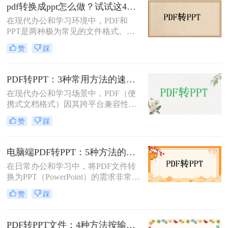
介绍三种不需要花钱就能将PDF转换
pdf转换成ppt怎么做？试试这4个转换方法！
成PPT的方法。
在现代办公和学习环境中，PDF和
PPT是两种极为常见的文件格式。
PDF文件因其出色的稳定性和兼容性
赞
踩
而被广泛用于文档分享和存储，而
PPT则因其强大的演示功能而备受青
睐。然而，有时我们需要将PDF转换
PDF转PPT：3种常用方法的速度对比和适用文件类型！
为PPT以便进行编辑和演示。那么pdf
在现代办公和学习场景中，PDF（便
转换成ppt怎么做呢？本文将详细介绍
携式文档格式）因其跨平台兼容性和
几种将PDF转换为PPT的方法。
内容稳定性而广泛使用。然而，在某
赞
踩
些情况下，我们可能需要将PDF文件
转换为PPT（PowerPoint演示文稿），
以便于编辑、演示或分享。那么PDF
电脑端PDF转PPT：5种方法的安装配置和操作差异！
如何转ppt呢？本文将详细介绍几种常
在日常办公和学习中，将PDF文件转
用的PDF转PPT的方法。
换为PPT（PowerPoint）的需求非常普
遍。无论是为了制作演示文稿、分享
赞
踩
资料还是教学用途，掌握高效的PDF
转PPT方法都是非常重要的。那么电
脑pdf如何转化为ppt呢？本文将详细
PDF转PPT文件：4种方法按输出格式（pptx/ppt）和页数选择!