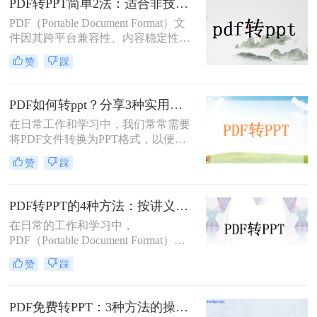
PDF转PPT简单2法：适合非技术用户的快速操作流程！
文档如何转化成ppt呢？本文将介绍两
PDF（Portable Document Format）文
种将PDF文档转化成PPT的实用方
件因其跨平台兼容性、内容稳定性和
法。
不易被篡改的特性，在文档分享、存
赞
踩
档和打印中得到了广泛应用。然而，
有时我们需要将PDF中的内容转换为
PPT（PowerPoint）格式，以便进行演
PDF如何转ppt？分享3种实用的压缩方法！
示、编辑或团队协作。那么PDF怎么
在日常工作和学习中，我们常常需要
转换成PPT呢？本文将介绍两种将
将PDF文件转换为PPT格式，以便进
PDF转换成PPT的方法。
行演示或进一步编辑。PDF文件以其
赞
踩
固定格式和跨平台的优势而广受欢
迎，但PPT文件则提供了更强大的编
辑功能和动态展示效果。那么PDF如
PDF转PPT的4种方法：按讲义、合同、报告3种文件类型选！
何转PPT呢？本文将介绍三种将PDF
在日常的工作和学习中，
转换为PPT的方法，帮助您轻松完成
PDF（Portable Document Format）因
这一任务。
其格式稳定、跨平台兼容等优点而广
赞
踩
泛应用。然而，在某些场合下，我们
可能需要将PDF中的内容转换为
PPT（PowerPoint）格式，以便进行演
PDF免费转PPT：3种方法的操作步骤和常见报错处理!
示或编辑。虽然PDF到PPT的转换可