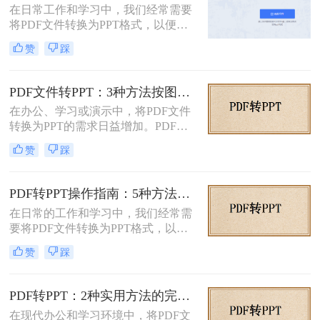
在日常工作和学习中，我们经常需要
能不如其他格式转换那样直接，但通
将PDF文件转换为PPT格式，以便进
过一些方法和工具，我们仍然可以实
行演示和分享。那么如何免费将pdf转
现这一目的。本文将详细介绍怎么把
赞
踩
换成PPT呢？本文将介绍三种免费将
pdf转换成ppt的几种方法，以及相关
PDF转换成PPT的方法。
的实用技巧。
PDF文件转PPT：3种方法按图文复杂度的转换精度排名！
在办公、学习或演示中，将PDF文件
转换为PPT的需求日益增加。PDF格
式虽然适合文档共享，但若需编辑或
赞
踩
重新排版内容，转换为PPT会更灵
活。那么文件pdf怎么转换成ppt呢？
本文将介绍几种简单实用的方法，帮
PDF转PPT操作指南：5种方法的具体操作流程和参数设置！
助您高效完成转换。
在日常的工作和学习中，我们经常需
要将PDF文件转换为PPT格式，以便
进行演示或编辑。PDF文件以其固定
赞
踩
格式和跨平台的优势而广受欢迎，但
PPT文件则提供了更强大的编辑功能
和动态展示效果。那么pdf转ppt怎么
PDF转PPT：2种实用方法的完整操作流程和格式保留对比！
操作呢？本文将介绍五种将PDF转换
在现代办公和学习环境中，将PDF文
为PPT的方法，帮助您轻松完成这一