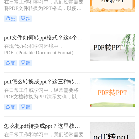
在日常工作和学习中，我们经常需要
将PDF文件转换为PPT格式，以便进
行演示或编辑。那么pdf怎么转ppt免
赞
踩
费呢？虽然市面上有许多付费的转换
工具，但本文将介绍五种免费的PDF
转PPT方法，帮助你轻松实现文件格
pdf文件如何转ppt格式？这4个方法请收好！方便又好用！
式的转换。
在现代办公和学习环境中，
PDF（Portable Document Format）因
其出色的跨平台兼容性和保持文档格
赞
踩
式不变的能力而广受欢迎。然而，在
某些情况下，我们可能需要将PDF文
件中的内容转换成PPT（PowerPoint
pdf怎么转换成ppt？这三种转换方法分享给你!！
Presentation）格式，以便进行演示或
在日常工作或学习中，经常需要将
进一步编辑。那么pdf文件如何转ppt
PDF文档转换为PPT演示文稿，以便
格式呢？本文将详细介绍几种将PDF
于更好地展示和编辑内容。
文件转换为PPT格式的有效方法，帮
赞
踩
PDF（Portable Document Format）因
助您轻松应对这一需求。
其格式稳定、兼容性强而被广泛应
用，但PPT（PowerPoint）则因其动态
怎么把pdf转换成ppt？这里教你这四种方法！
演示功能而备受青睐。那么pdf怎么转
在日常工作和学习中，我们经常需要
换成ppt呢？本文将介绍三种将PDF转