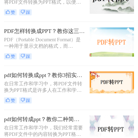
将PDF文件转换为PPT格式，以便更
换为PPT的高效方法，帮助您轻松完
好地进行演示和编辑。那么怎么把
成格式转换。
赞
踩
PDF转换成PPT呢？以下将介绍三种
常用的转换方法，帮助您轻松实现
PDF到PPT的转换。
PDF怎样转换成PPT？教你这三种转换方法！
PDF（Portable Document Format）是
一种用于显示文档的格式，而
PPT（PowerPoint）是一种用于演示的
赞
踩
文件格式。PDF文件常用于保存文档
的完整格式，但有时我们需要将PDF
文件转换为PPT格式以便于制作演示
pdf如何转换成ppt？教你3招实用方法轻松搞定！
文稿。那么PDF怎样转换成PPT呢？
在日常工作和学习中，将PDF文件转
在本文中，我们将介绍三种方法，以
换为PPT格式是许多人在工作和学习
帮助您将PDF文件转换为PPT文件。
中常遇到的需求，特别是当需要将
赞
踩
PDF中的内容进行编辑、演示或分享
时。那么PDF如何转换成PPT呢？本
文将介绍三种常用的PDF转PPT的方
pdf如何转成ppt？教你二种简单实用的转换方法!
法。
在日常工作和学习中，我们经常需要
将PDF文件中的内容转换为PPT格