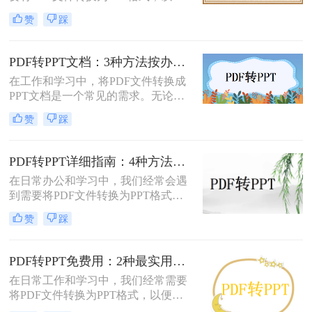
更好地进行演示和编辑。那么电脑如
实现文件格式的转换。
赞
踩
何PDF转PPT呢？以下介绍四种常见
的PDF转PPT的方法。
PDF转PPT文档：3种方法按办公场景（汇报/教学/合同）选择！
在工作和学习中，将PDF文件转换成
PPT文档是一个常见的需求。无论是
为了制作演示文稿、提取内容还是重
赞
踩
新排版，掌握几种有效的转换方法都
是非常有用的。那么pdf如何转换成
ppt文档呢？本文将介绍三种常用的
PDF转PPT详细指南：4种方法的参数配置和输出效果调优！
PDF转PPT的方法，帮助您轻松完成
在日常办公和学习中，我们经常会遇
PDF到PPT的转换。
到需要将PDF文件转换为PPT格式的
情况。无论是为了便于演示还是进一
赞
踩
步编辑，掌握有效的转换方法都是必
要的。那么如何将pdf转换成ppt呢？
本文将详细介绍几种常用的方法。
PDF转PPT免费用：2种最实用的操作路径和避坑要点！
在日常工作和学习中，我们经常需要
将PDF文件转换为PPT格式，以便进
行演示或编辑。那么怎么把pdf转换成