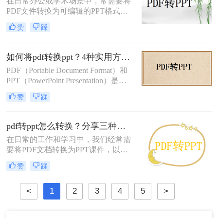
在日常办公或学术场景中，常需要将
PDF文件转换为可编辑的PPT格式。
那么pdf转ppt怎么转呢？本文整理了5
赞
踩
种主流方法，从工具选择到操作细节
逐一解析，助你快速完成格式转换。
如何将pdf转换ppt？4种实用方法解析！
PDF（Portable Document Format）和
PPT（PowerPoint Presentation）是两
种常见的文件格式，分别用于文档存
赞
踩
储和演示文稿制作。在某些情况下，
我们可能需要将PDF转换为PPT格
式，以便在演示文稿中使用或进行进
pdf转ppt怎么转换？分享三种高效常用转换方法！
一步编辑。那么如何将pdf转换ppt
在日常的工作和学习中，我们经常需
呢？本文将详细介绍几种将PDF转换
要将PDF文档转换为PPT课件，以便
为PPT的方法，帮助您高效地完成这
于演示和分享。那么pdf转ppt怎么转
一任务。
赞
踩
换呢？本文将介绍三种将PDF转换为
PPT的高效方法，帮助您轻松完成转
<
1
2
3
4
5
>
换任务。