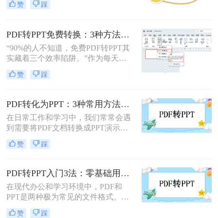
赞
踩
ppt免费呢？本文将介绍两种免费将
PDF转换成PPT的方法，帮助您高效
完成转换任务。
PDF转PPT免费转换：3种方法的隐藏功能和效率差异！
“90%的人不知道，免费PDF转PPT其
实藏着三个效率陷阱。”作为每天处
理20+份文档的办公博主，我见过太
赞
踩
多人被“免费转换”的噱头坑过——要
么表格错位到需要手动重排两小时，
要么扫描版PDF转完还是图片格式，
PDF转化为PPT：3种常用方法在不同PPT版本下的兼容性！
更有甚者因为文件包含商业数据，转
在日常工作和学习中，我们常常会遇
换后收到平台的“付费解锁”勒索邮
到需要将PDF文档转换成PPT演示文
件。
稿的情况。无论是为了更好地展示信
赞
踩
息，还是为了方便编辑，掌握如何进
行这种转换都是非常有用的技能。那
么怎么将pdf转化为ppt呢？本文将介
PDF转PPT入门3法：零基础用户的操作要点和注意事项！
绍三种常用的方法来实现PDF到PPT
在现代办公和学习环境中，PDF和
的转换。
PPT是两种极为常见的文件格式。
PDF因其固定格式的特点而受到广泛
赞
踩
欢迎，尤其适合用于合同、学术论文