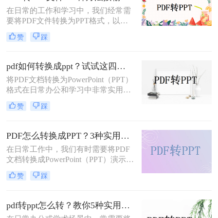
介绍五种将PDF转换成PPT的方法，
在日常的工作和学习中，我们经常需
帮助您轻松应对各种需求。
要将PDF文件转换为PPT格式，以便
进行演示或编辑。那么如何将pdf转换
赞
踩
成ppt文件呢？本文将介绍四种常用的
PDF转PPT方法。
pdf如何转换成ppt？试试这四种常用方法！
将PDF文档转换为PowerPoint（PPT）
格式在日常办公和学习中非常实用，
特别是在需要对内容进行编辑或演示
赞
踩
时。那么pdf如何转换成ppt呢？本文
将介绍几种常见的转换方法。
PDF怎么转换成PPT？3种实用方法详解！
在日常工作中，我们有时需要将PDF
文档转换成PowerPoint（PPT）演示文
稿以方便展示或编辑。那么PDF怎么
赞
踩
转换成PPT呢？本文将介绍几种实现
这一目标的方法。
pdf转ppt怎么转？教你5种实用的方法！