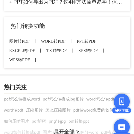
PPT如何导出为PDF？这4种方法简单易学！值得收藏！
●
热门转换功能
图片转PDF
丨
WORD转PDF
丨
PPT转PDF
丨
EXCEL转PDF
丨
TXT转PDF
丨
XPS转PDF
丨
WPS转PDF
丨
热门关注
pdf怎么转换成word
pdf怎么转换成jpg图片
word怎么转pdf
word转pdf
压缩图片
怎么压缩图片
pdf转word免费的软件
如何压缩图片
pdf解密
png转jpg
pdf转换ppt
展开全部 ∨
word如何转换成pdf
图片转换格式
pdf如何转word
pdf格式转换