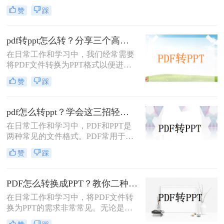
式，以便于演示和分享。那么PDF如
赞
踩
何转成PPT呢？以下是两种常用的方
法，帮助您轻松实现PDF到PPT的转
换。
pdf转ppt怎么转？分享三个高效转换方法！
在日常工作和学习中，我们经常需要
将PDF文件转换为PPT格式以便进行
演示或编辑。那么pdf转ppt怎么转
赞
踩
呢？以下将介绍三种常用的pdf转ppt
的方法，帮助您轻松实现文件格式的
转换。
pdf怎么转ppt？学会这三招轻松搞定转换！
在日常工作和学习中，PDF和PPT是
两种常见的文件格式。PDF常用于文
档的查看和分享，而PPT则更多地用
赞
踩
于制作演示文稿和进行演讲。有时，
您可能希望将PDF文件转换为PPT格
式，以便进行编辑、修改或展示。那
PDF怎么转换成PPT？教你二种转换方法！
么pdf怎么转ppt呢？本文将介绍三种
在日常工作和学习中，将PDF文件转
将PDF转换为PPT的方法：使用专业
换为PPT的需求非常常见。无论是为
的PDF转PPT软件、利用在线转换工
了方便展示、编辑还是进一步处理，
具，以及手动复制粘贴内容。