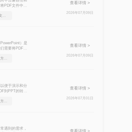
出色的跨平台兼容性和
查看详情 >
将PDF文件中的
步编辑。那么pdf
2026年07月09日
教你怎么简单又方便ppt文档转pdf文件
的有效方法，帮助
owerPoint）是
查看详情 >
们需要将PDF文
本文中，我们将介
2026年07月09日
ppt文档如何转换成pdf？方法详细解析
，以便于演示和分
查看详情 >
F到PPT的转
2026年07月01日
ppt转pdf转换器，实用的方法来了
中常遇到的需求，
查看详情 >