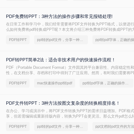
出来，不吹不黑，优缺点都说明白。
PDF免费转PPT：3种方法的操作步骤和常见报错处理!
在日常工作和学习中，我们经常需要将PDF文件转换为PPT格式，以便进
么如何免费将pdf转换成PPT呢？本文将介绍三种免费将PDF转换成PPT的
PDF转PPT
ppt转的pdf文件，分享一种简单的方法
PDF转PPT简单2法：适合非技术用户的快速操作流程！
PDF（Portable Document Format）文件因其跨平台兼容性、内容稳
性，在文档分享、存档和打印中得到了广泛应用。然而，有时我们需要将P
为PPT（PowerPoint）格式，以便进行演示、编辑或团队协作。那么PDF
PDF转PPT
mac快速操作ppt转pdf
ppt转pdf字体，正确的操作方法
呢？本文将介绍两种将PDF转换成PPT的方法。
PDF文件转PPT：3种方法按图文复杂度的转换精度排名！
在办公、学习或演示中，将PDF文件转换为PPT的需求日益增加。PDF格
享，但若需编辑或重新排版内容，转换为PPT会更灵活。那么文件pdf怎么转
文将介绍几种简单实用的方法，帮助您高效完成转换。
PDF转PPT
ppt转的pdf文件，分享一种简单的方法
ppt文档转pdf文件的方