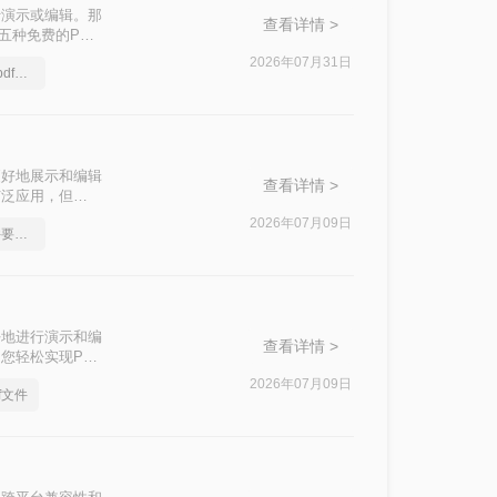
行演示或编辑。那
查看详情 >
五种免费的PDF
2026年07月31日
简单又好用的ppt文档转pdf方法，一般人我都不告诉他
更好地展示和编辑
查看详情 >
被广泛应用，但
ppt呢？本文将介
2026年07月09日
好用的ppt转换成pdf软件要和好朋友分享
好地进行演示和编
查看详情 >
您轻松实现PDF
2026年07月09日
f文件