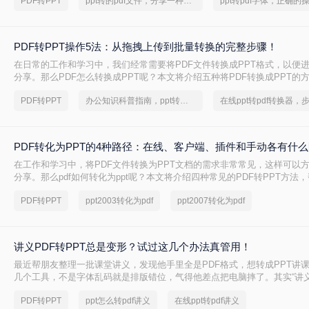
PDF转PPT
ppt转的pdf文件，分享一种简单的方法
PDF转PPT操作5法：从拖拽上传到批量转换的完整步骤！
在日常的工作和学习中，我们经常需要将PDF文件转换成PPT格式，以便
分享。那么PDF怎么转换成PPT呢？本文将介绍五种将PDF转换成PPT的
PDF转PPT
办公知识科普指南，ppt转换成pdf的操作方法
PDF转化为PPT的4种路径：在线、客户端、插件和手动各有什
在工作和学习中，将PDF文件转换为PPT文档的需求非常常见，这样可以
分享。那么pdf如何转化为ppt呢？本文将介绍四种常见的PDF转PPT方法
需求选择最合适的方式。
PDF转PPT
ppt2003转化为pdf
ppt2007转化为pdf
讲义PDF转PPT总是变形？试过这几个办法真管用！
最近帮朋友整理一批课堂讲义，发现他手里全是PDF格式，想转成PPT讲
几个工具，不是字体乱码就是排版错位，气得他差点把电脑摔了。其实“讲义
转ppt”这个问题，说到底要看你的PDF是纯文字扫描件、带复杂表格的课
PDF转PPT
ppt怎么转pdf讲义
在线ppt转pdf讲义
片的教案——不同情况方法完全不同。下面我按实际使用场景，把试过好