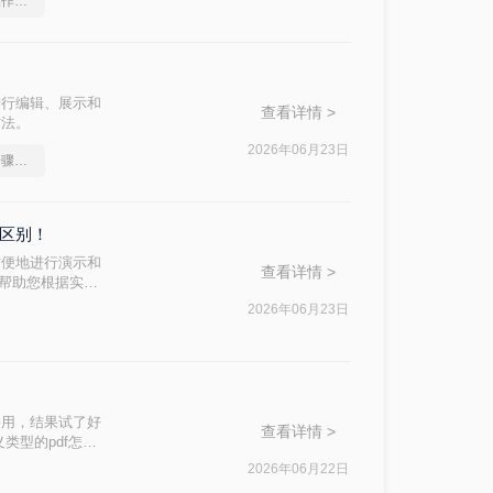
ppt转pdf字体，正确的操作方法
进行编辑、展示和
查看详情 >
方法。
2026年06月23日
在线ppt转pdf转换器，步骤详解
么区别！
方便地进行演示和
查看详情 >
，帮助您根据实际
2026年06月23日
课用，结果试了好
查看详情 >
类型的pdf怎么
件，还是带大量图
2026年06月22日
用的几个方法整理