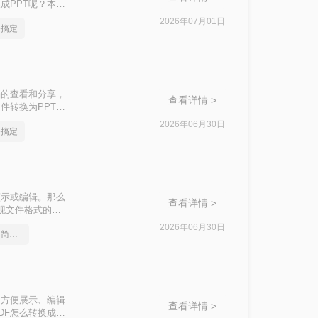
成PPT呢？本文
2026年07月01日
松搞定
档的查看和分享，
查看详情 >
件转换为PPT格
DF转换为PPT
2026年06月30日
松搞定
粘贴内容。
演示或编辑。那么
查看详情 >
实现文件格式的转
2026年06月30日
ppt文档如何转换成pdf？简单高效的恢复方法
了方便展示、编辑
查看详情 >
DF怎么转换成