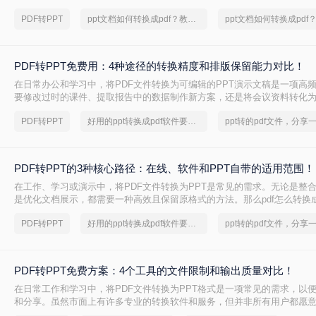
PPT呢？本文将详细介绍两种常见的PDF转PPT方法，帮助用户轻松完成
PDF转PPT
ppt文档如何转换成pdf？教你一个小技巧
PDF转PPT免费用：4种途径的转换精度和排版保留能力对比！
在日常办公和学习中，将PDF文件转换为可编辑的PPT演示文稿是一项高
要修改过时的课件、提取报告中的数据制作新方案，还是将会议资料转化
且免费地完成格式转换都能极大提升工作效率。那么如何免费把pdf转成PP
PDF转PPT
好用的ppt转换成pdf软件要和好朋友分享
PDF转PPT的3种核心路径：在线、软件和PPT自带的适用范围！
在工作、学习或演示中，将PDF文件转换为PPT是常见的需求。无论是整
是优化文档展示，都需要一种高效且保留原格式的方法。那么pdf怎么转换成
几种常用方法的详细解析，帮助你快速上手。
PDF转PPT
好用的ppt转换成pdf软件要和好朋友分享
PDF转PPT免费方案：4个工具的文件限制和输出质量对比！
在日常工作和学习中，将PDF文件转换为PPT格式是一项常见的需求，以
和分享。虽然市面上有许多专业的转换软件和服务，但并非所有用户都愿
费。那么pdf如何免费转换ppt呢？以下将介绍四种免费将PDF转换为PPT