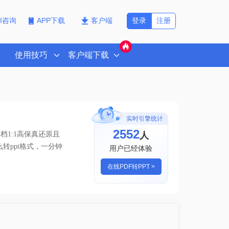
登录
注册
PI咨询
APP下载
客户端
使用技巧
客户端下载
实时引擎统计
2552
人
1:1高保真还原且
么转ppt格式，一分钟
用户已经体验
在线PDF转PPT >