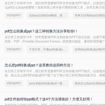
在日常工作和学习中，我们经常需要将PDF文件转换为PPT格式，以便进
么pdf怎么转ppt免费呢？虽然市面上有许多付费的转换工具，但本文将介绍
转PPT方法，帮助你轻松实现文件格式的转换。
PDF转PPT
这份ppt文档转pdf教程，请收好！
pdf怎么转换成ppt？这三种转换方法分享给你!！
在日常工作或学习中，经常需要将PDF文档转换为PPT演示文稿，以便于
内容。PDF（Portable Document Format）因其格式稳定、兼容性强而
PPT（PowerPoint）则因其动态演示功能而备受青睐。那么pdf怎么转换成
PDF转PPT
干货分享，不懂ppt转换成pdf的朋友快快收藏起来
绍三种将PDF转换为PPT的高效方法，帮助您轻松完成格式转换。
怎么把pdf转换成ppt？这里教你这四种方法！
在日常工作和学习中，我们经常需要将PDF文件转换为PPT格式，以便更
辑。那么怎么把PDF转换成PPT呢？以下将介绍三种常用的转换方法，帮助
到PPT的转换。
PDF转PPT
ppt文档如何转换成pdf？教你一个小技巧
教你怎么把ppt文档转pd
pdf文件如何转ppt格式？这4个方法请收好！方便又好用！