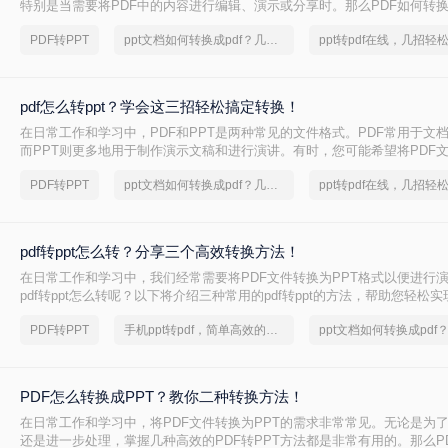
特别是当需要将PDF中的内容进行编辑、演示或分享时。那么PDF如何转换
将介绍三种常用的PDF转PPT的方法。
PDF转PPT
ppt文档如何转换成pdf？几招轻松搞定
ppt转pdf在线，几招轻
pdf怎么转ppt？学会这三招轻松搞定转换！
在日常工作和学习中，PDF和PPT是两种常见的文件格式。PDF常用于文
而PPT则更多地用于制作演示文稿和进行演讲。有时，您可能希望将PDF文
式，以便进行编辑、修改或展示。那么pdf怎么转ppt呢？本文将介绍三种将P
PDF转PPT
ppt文档如何转换成pdf？几招轻松搞定
ppt转pdf在线，几招轻
的方法：使用专业的PDF转PPT软件、利用在线转换工具，以及手动复制
pdf转ppt怎么转？分享三个高效转换方法！
在日常工作和学习中，我们经常需要将PDF文件转换为PPT格式以便进行
pdf转ppt怎么转呢？以下将介绍三种常用的pdf转ppt的方法，帮助您轻松
换。
PDF转PPT
手机ppt转pdf，简单高效的转换方法
PDF怎么转换成PPT？教你二种转换方法！
在日常工作和学习中，将PDF文件转换为PPT的需求非常常见。无论是为
还是进一步处理，掌握几种高效的PDF转PPT方法都是非常有用的。那么P