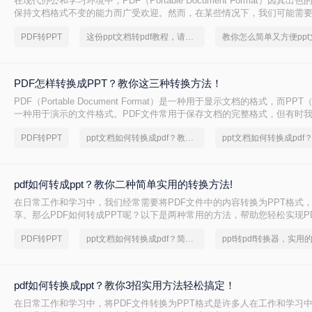
在现代办公和学习环境中，PDF（Portable Document Format）因其
保持文档格式不变的能力而广受欢迎。然而，在某些情况下，我们可能需要
内容转换成PPT（PowerPoint Presentation）格式，以便进行演示或进一
PDF转PPT
这份ppt文档转pdf教程，请收好！
文件如何转ppt格式呢？本文将详细介绍几种将PDF文件转换为PPT格式
您轻松应对这一需求。
PDF怎样转换成PPT？教你这三种转换方法！
PDF（Portable Document Format）是一种用于显示文档的格式，而PPT（P
一种用于演示的文件格式。PDF文件常用于保存文档的完整格式，但有时我
件转换为PPT格式以便于制作演示文稿。那么PDF怎样转换成PPT呢？在
PDF转PPT
ppt文档如何转换成pdf？教你一个小技巧
绍三种方法，以帮助您将PDF文件转换为PPT文件。
pdf如何转成ppt？教你二种简单实用的转换方法!
在日常工作和学习中，我们经常需要将PDF文件中的内容转换为PPT格式
享。那么PDF如何转成PPT呢？以下是两种常用的方法，帮助您轻松实现PD
换。
PDF转PPT
ppt文档如何转换成pdf？简单易学的方法
pdf如何转换成ppt？教你3招实用方法轻松搞定！
在日常工作和学习中，将PDF文件转换为PPT格式是许多人在工作和学习