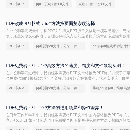
PDF转PPT
ppt一页4张转pdf文件
4页ppt转一张pdf文件
轻松实现格式转换。
PDF改成PPT格式：5种方法按页面复杂度选择！
在办公和学习场景中，将PDF文件插入PPT演示文稿是一项常见需求。无
表，还是分享文档内容，合理选择插入方法能显著提升演示的专业性和效率
改成PPT呢？以下是五种常用方法的详细说明，帮助您根据需求高效完成
PDF转PPT
ppt转的pdf文件，分享一种简单的方法
ppt转pdf格式哪种软件
PDF免费转PPT：4种高效方法的速度、精度和文件限制实测！
在办公和学习过程中，我们经常需要将PDF文件转换为PPT格式以便于演
么免费把pdf转换成ppt呢？本文将详细介绍几种免费的方法来实现这一目标
PDF转PPT
ppt转的pdf文件，分享一种简单的方法
PDF免费转PPT：2种方法的适用场景和操作差异！
在日常工作和学习中，我们经常需要将PDF文件中的内容转换为PPT格式
享。那么PDF如何转化为PPT免费呢？以下是两种免费的方法，帮助您轻松实
的转换。